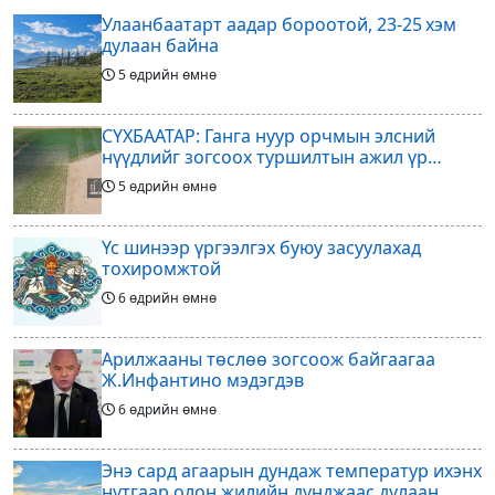
эзэд нь бантам жингийн аварга
ажиллагааны өнөөгийн байдал
Улаанбаатарт аадар бороотой, 23-25 хэм
болон цаашдын
дулаан байна
5 өдрийн өмнө
СҮХБААТАР: Ганга нуур орчмын элсний
нүүдлийг зогсоох туршилтын ажил үр
дүнгээ өгч эхэлжээ
5 өдрийн өмнө
Үс шинээр үргээлгэх буюу засуулахад
тохиромжтой
6 өдрийн өмнө
Арилжааны төслөө зогсоож байгаагаа
Ж.Инфантино мэдэгдэв
6 өдрийн өмнө
Энэ сард агаарын дундаж температур ихэнх
нутгаар олон жилийн дунджаас дулаан