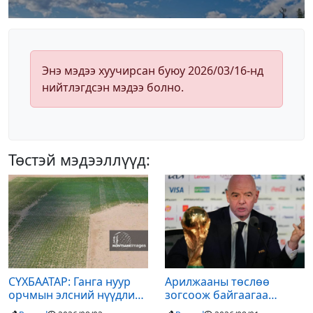
Энэ мэдээ хуучирсан буюу 2026/03/16-нд
нийтлэгдсэн мэдээ болно.
Төстэй мэдээллүүд:
СҮХБААТАР: Ганга нуур
Арилжааны төслөө
орчмын элсний нүүдлийг
зогсоож байгаагаа
зогсоох туршилтын ажил
Ж.Инфантино мэдэгдэв