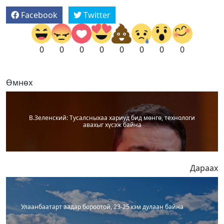
Facebook
Twitter
0
0
0
0
0
0
0
0
Өмнөх
В.Зеленский: Тусалсныхаа хариуд бид мөнгө, технологи
авахыг хүсэж байна
Дараах
Улаанбаатарт аадар бороотой, 23-25 хэм дулаан байна