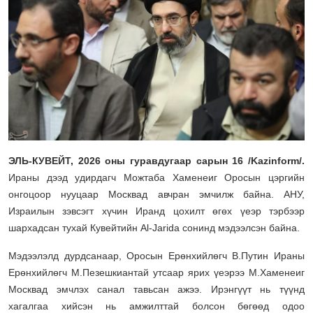
ЭЛЬ-КУВЕЙТ, 2026 оны гуравдугаар сарын 16 /Kazinform/.
Ираны дээд удирдагч Можтаба Хаменеиг Оросын цэргийн
онгоцоор нууцаар Москвад авчран эмчилж байна. АНУ,
Израилын зэвсэгт хүчин Иранд цохилт өгөх үеэр тэрбээр
шархадсан тухай Кувейтийн Al-Jarida сонинд мэдээлсэн байна.
Мэдээлэлд дурдсанаар, Оросын Ерөнхийлөгч В.Путин Ираны
Ерөнхийлөгч М.Пезешкиантай утсаар ярих үеэрээ М.Хаменеиг
Москвад эмчлэх санал тавьсан ажээ. Ирэнгүүт нь түүнд
хагалгаа хийсэн нь амжилттай болсон бөгөөд одоо