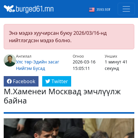
3593.93₮
Энэ мэдээ хуучирсан буюу 2026/03/16-нд
нийтлэгдсэн мэдээ болно.
Ангилал
Огноо
Унших
Улс төр-Эдийн засаг
2026-03-16
1 минут 41
Нийгэм
Бусад
15:05:11
секунд
Facebook
Twitter
М.Хаменеи Москвад эмчлүүлж
байна