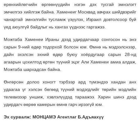
ерөнхийлөгчийн өргөөнүүдийн нэгэн дэх тусгай эмнэлэгт
эмчилгээ хийлгэж байна. Хаменеиг Москвад авчрах шийдвэрийг
чанартай эмнэлгийн тусламж үзүүлэх, Израил довтолсоор буй
үед аюулгүй байдлыг нь хангах үүднээс гаргажээ.
Можтаба Хаменеи Ираны дээд удирдагчаар сонгосон нь энэ
сарын 9-ний өдөр тодорхой болсон юм. Өмнө нь мэдээлснээр,
дайн эхэлсэн эхний өдөр буюу хоёрдугаар сарын 28-нд
агаарын цохилтод өртөн түүний эцэг Али Хаменеи амиа алдаж,
Можтаба шархадсан байна.
Өнгөрсөн долоо хоногт тэрбээр ард түмэндээ хандан анх
удаагаа үг хэлсэн бөгөөд түүний мэдэгдлийг төрийн мэдлийн
телевизээр уншиж, хэвлэлүүдэд тараажээ. Харин шинэ дээд
удирдагч өөрөө камерын өмнө гарч ирээгүй юм.
Эх сурвалж: МОНЦАМЭ Агентлаг Б.Адъяахүү