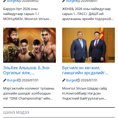
Burged
2026/08/02
Burged
2026/08/01
үр дүнгээ өгч эхэлжээ
Баруун-Урт 2026 оны
ЖЕНЕВ, 2026 оны наймдугаар
наймдугаар сарын 1 /
сарын 1. /ТАСС/. ДАШТ-ий
МОНЦАМЭ/. Монгол Улсын
арилжааны эрхийн тодорхой
Ерөнхийлөгчийн санаачилгаар
хувийг хувийн хөрөнгө
Дарьгангын Ганга нуурыг
оруулагчдад худалдах
сэргээн, хамгаалах төслийг
төслөөсөө татгалзахаар
улсын төсвийн хөрөнгө
шийдвэрлэснээ ФИФА-гийн
оруулалтаар хийж буй.
ерөнхийлөгч Жанни
Төслийн
Эльбек Алышов: Б.Энх-
Бүсчилсэн хөгжил,
Оргилыг ялж,
гамшгийн эрсдэлийг
гэрийнхэндээ байшин
бууруулах чиглэлээр
Burged
2026/07/31
Burged
2026/07/31
авч өгнө
НҮБ-тай хамтын
ажиллагаагаа
Мэргэжлийн холимог тулааны
Монгол Улсын Шадар сайд
өргөжүүлэхээр санал
дэлхийн шилдэг холбоодын
Н.Номтойбаяр Нэгдсэн
солилцлоо
нэг "ONE Championship"-ийн
Үндэстний Байгууллагын
ээлжит өдөрлөг
Суурин зохицуулагч Яап ван
өнөөдөр/2026.07.31/ болно. Энэ
Хиердэнийг хүлээн авч уулзан,
ШИНЭ МЭДЭЭ
өдөрлөгийн оргил тулааны
Монгол Улс, НҮБ-ын хамтын