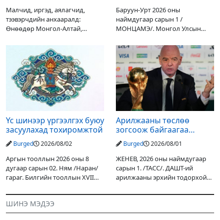
Малчид, иргэд, аялагчид,
Баруун-Урт 2026 оны
тээвэрчдийн анхааралд:
наймдугаар сарын 1 /
Өнөөдөр Монгол-Алтай,
МОНЦАМЭ/. Монгол Улсын
Хангай, Хөвсгөл, Хэнтийн
Ерөнхийлөгчийн санаачилгаар
уулархаг нутгаар бороо, дуу
Дарьгангын Ганга нуурыг
цахилгаантай аадар бороо
сэргээн, хамгаалах төслийг
орох тул голуудын усны
улсын төсвийн хөрөнгө
түвшин нэмэгдэх, нөөлөг
оруулалтаар хийж буй.
Төслийн
Үс шинээр үргээлгэх буюу
Арилжааны төслөө
засуулахад тохиромжтой
зогсоож байгаагаа
Ж.Инфантино мэдэгдэв
Burged
2026/08/02
Burged
2026/08/01
Аргын тооллын 2026 оны 8
ЖЕНЕВ, 2026 оны наймдугаар
дугаар сарын 02. Ням /Наран/
сарын 1. /ТАСС/. ДАШТ-ий
гараг. Билгийн тооллын XVII
арилжааны эрхийн тодорхой
жарны “Сүрээр дарагч” хэмээх
хувийг хувийн хөрөнгө
гал Морин жилийн Зуны адаг
оруулагчдад худалдах
ШИНЭ МЭДЭЭ
хөхөгчин хонь сарын шинийн
төслөөсөө татгалзахаар
19, Адъяа /Асралт/
шийдвэрлэснээ ФИФА-гийн