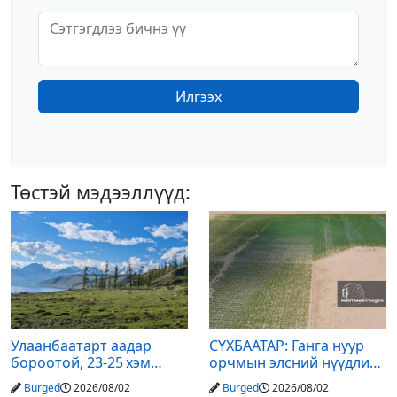
Илгээх
Төстэй мэдээллүүд:
Улаанбаатарт аадар
СҮХБААТАР: Ганга нуур
бороотой, 23-25 хэм
орчмын элсний нүүдлийг
дулаан байна
зогсоох туршилтын ажил
Burged
2026/08/02
Burged
2026/08/02
үр дүнгээ өгч эхэлжээ