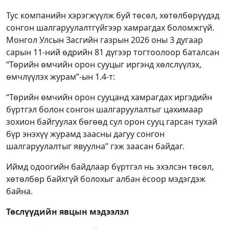
Тус компанийн хэрэгжүүлж буй төсөл, хөтөлбөрүүдэд
сонгон шалгаруулалтгүйгээр хамрагдах боломжгүй.
Монгол Улсын Засгийн газрын 2026 оны 3 дугаар
сарын 11-ний өдрийн 81 дүгээр тогтоолоор баталсан
“Төрийн өмчийн орон сууцыг иргэнд хөлслүүлэх,
өмчлүүлэх журам”-ын 1.4-т:
“Төрийн өмчийн орон сууцанд хамрагдах иргэдийн
бүртгэл болон сонгон шалгаруулалтыг цахимаар
зохион байгуулах бөгөөд сул орон сууц гарсан тухай
бүр энэхүү журамд заасны дагуу сонгон
шалгаруулалтыг явуулна” гэж заасан байдаг.
Иймд одоогийн байдлаар бүртгэл нь эхэлсэн төсөл,
хөтөлбөр байхгүй болохыг албан ёсоор мэдэгдэж
байна.
Төслүүдийн явцын мэдээлэл