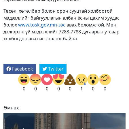
Төсөл, хөтөлбөр болон орон сууцтай холбоотой
мэдээллийг байгууллагын албан ёсны цахим хуудас
болох
www.tosk.gov.mn-ээс
авах боломжтой. Мөн
дэлгэрэнгүй мэдээллийг 7288-7788 дугаарын утсаар
холбогдон авахыг зөвлөж байна.
Facebook
Twitter
0
0
0
0
0
1
0
0
Өмнөх