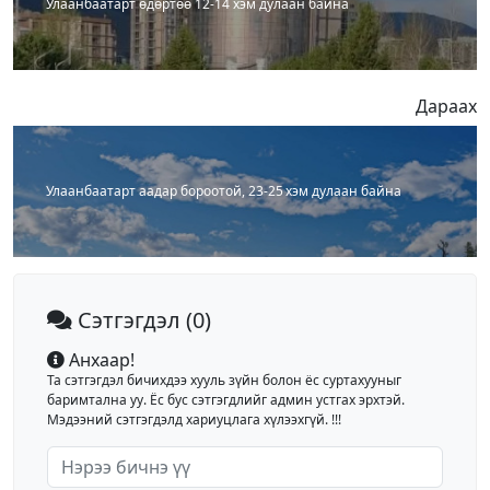
Улаанбаатарт өдөртөө 12-14 хэм дулаан байна
Дараах
Улаанбаатарт аадар бороотой, 23-25 хэм дулаан байна
Сэтгэгдэл
(0)
Анхаар!
Та сэтгэгдэл бичихдээ хууль зүйн болон ёс суртахууныг
баримтална уу. Ёс бус сэтгэгдлийг админ устгах эрхтэй.
Мэдээний сэтгэгдэлд хариуцлага хүлээхгүй. !!!