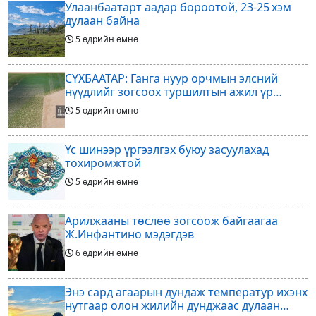
Улаанбаатарт аадар бороотой, 23-25 хэм
ерөнхийлөгч Жанни
дулаан байна
5 өдрийн өмнө
СҮХБААТАР: Ганга нуур орчмын элсний
нүүдлийг зогсоох туршилтын ажил үр
дүнгээ өгч эхэлжээ
5 өдрийн өмнө
Үс шинээр үргээлгэх буюу засуулахад
тохиромжтой
5 өдрийн өмнө
Арилжааны төслөө зогсоож байгаагаа
Ж.Инфантино мэдэгдэв
6 өдрийн өмнө
Энэ сард агаарын дундаж температур ихэнх
нутгаар олон жилийн дунджаас дулаан