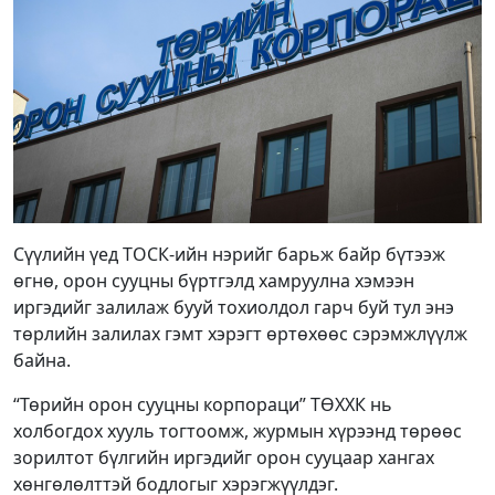
Сүүлийн үед ТОСК-ийн нэрийг барьж байр бүтээж
өгнө, орон сууцны бүртгэлд хамруулна хэмээн
иргэдийг залилаж бууй тохиолдол гарч буй тул энэ
төрлийн залилах гэмт хэрэгт өртөхөөс сэрэмжлүүлж
байна.
“Төрийн орон сууцны корпораци” ТӨХХК нь
холбогдох хууль тогтоомж, журмын хүрээнд төрөөс
зорилтот бүлгийн иргэдийг орон сууцаар хангах
хөнгөлөлттэй бодлогыг хэрэгжүүлдэг.