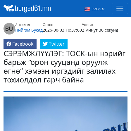
3593.93₮
Ангилал
Огноо
Унших
Нийгэм
Бусад
2026-06-03 10:37:00
2 минут 30 секунд
Facebook
Twitter
СЭРЭМЖЛҮҮЛЭГ: ТОСК-ын нэрийг
барьж “орон сууцанд оруулж
өгнө“ хэмээн иргэдийг залилах
тохиолдол гарч байна