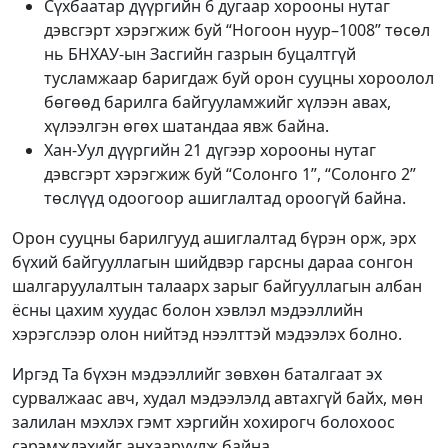
Сүхбаатар дүүргийн 6 дугаар хорооны нутаг
дэвсгэрт хэрэгжиж буй “Ногоон нуур–1008” төсөл
нь БНХАУ-ын Засгийн газрын буцалтгүй
тусламжаар баригдаж буй орон сууцны хороолол
бөгөөд барилга байгууламжийг хүлээн авах,
хүлээлгэн өгөх шатандаа явж байна.
Хан-Уул дүүргийн 21 дүгээр хорооны нутаг
дэвсгэрт хэрэгжиж буй “Солонго 1”, “Солонго 2”
төслүүд одоогоор ашиглалтад ороогүй байна.
Орон сууцны барилгууд ашиглалтад бүрэн орж, эрх
бүхий байгууллагын шийдвэр гарсны дараа сонгон
шалгаруулалтын талаарх зарыг байгууллагын албан
ёсны цахим хуудас болон хэвлэл мэдээллийн
хэрэгслээр олон нийтэд нээлттэй мэдээлэх болно.
Иргэд Та бүхэн мэдээллийг зөвхөн баталгаат эх
сурвалжаас авч, худал мэдээлэлд автахгүй байх, мөн
залилан мэхлэх гэмт хэргийн хохирогч болохоос
сэрэмжлэхийг анхааруулж байна.