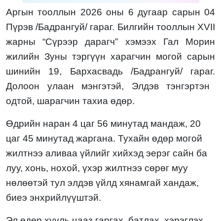
Аргын тооллын 2026 оны 6
дугаа
р сарын
04
Пүрэв
/
Бадрангуй
/ гараг. Билгийн тооллын XVII
жарны “Сүрээр дарагч” хэмээх Гал Морин
жилийн
Зуны тэргүүн харагчин могой
сарын
шинийн
19, Бархасвадь /Бадрангуй/
гараг.
Долоон улаан
мэнгэтэй,
Элдэв тэнгэртэн
одтой,
шарагчин тахиа
өдөр.
Өдрийн наран
4
цаг
56
минутад мандаж,
20
цаг
45
минутад жаргана. Тухайн өдөр
могой
жилтнээ
аливаа үйлийг хийхэд эерэг сайн
ба
луу, хонь, нохой, үхэр
жилтнээ
сөрөг муу
нөлөөтэй тул элдэв үйлд хянамгай хандаж,
биеэ энхрийлүүштэй
.
Эл
өдөр хууль цааз гаргах, батлах, хэрэглэх,