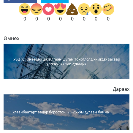
0
0
0
0
0
0
0
0
Өмнөх
УБЦТС: Өнөөдөр цахилгаан шугам тоноглолд хийгдэх засвар
үйлчилгээний хуваарь
Дараах
Улаанбаатарт аадар бороотой, 23-25 хэм дулаан байна