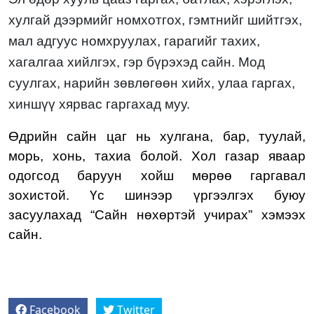
хулгай дээрмийг номхотгох, гэмтнийг шийтгэх,
мал адгуус номхруулах, гарагийг тахих,
хагалгаа хийлгэх, гэр бүрэхэд сайн. Мод
суулгах, нарийн зөвлөгөөн хийх, улаа гаргах,
хиншүү хярвас гаргахад
муу.
Өдрийн сайн цаг нь
хулгана, бар
,
ту
у
лай,
морь, хонь, тахиа
болой. Хол газар яваар
одогсод
баруун хойш
мөрөө гаргавал
зохистой.
Үс шинээр үргээлгэх буюу
засуулахад
“Сайн нөхөртэй учирах” хэмээх
сайн.
Facebook
Twitter