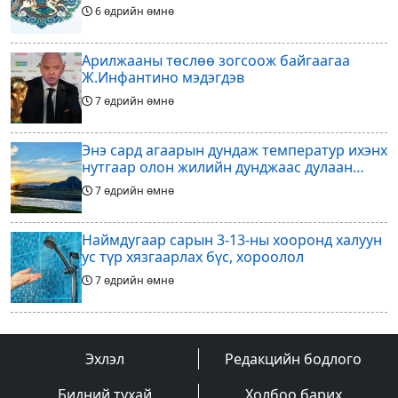
6 өдрийн өмнө
Арилжааны төслөө зогсоож байгаагаа
Ж.Инфантино мэдэгдэв
7 өдрийн өмнө
Энэ сард агаарын дундаж температур ихэнх
нутгаар олон жилийн дунджаас дулаан
байна
7 өдрийн өмнө
Наймдугаар сарын 3-13-ны хооронд халуун
ус түр хязгаарлах бүс, хороолол
7 өдрийн өмнө
Үс шинээр үргээлгэх буюу засуулахад
тохиромжгүй
Эхлэл
Редакцийн бодлого
7 өдрийн өмнө
Бидний тухай
Холбоо барих