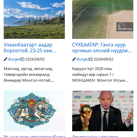
Улаанбаатарт аадар
СҮХБААТАР: Ганга нуур
бороотой, 23-25 хэм
орчмын элсний нүүдлийг
дулаан байна
зогсоох туршилтын ажил
Burged
2026/08/02
Burged
2026/08/02
үр дүнгээ өгч эхэлжээ
Малчид, иргэд, аялагчид,
Баруун-Урт 2026 оны
тээвэрчдийн анхааралд:
наймдугаар сарын 1 /
Өнөөдөр Монгол-Алтай,
МОНЦАМЭ/. Монгол Улсын
Хангай, Хөвсгөл, Хэнтийн
Ерөнхийлөгчийн санаачилгаар
уулархаг нутгаар бороо, дуу
Дарьгангын Ганга нуурыг
цахилгаантай аадар бороо
сэргээн, хамгаалах төслийг
орох тул голуудын усны
улсын төсвийн хөрөнгө
түвшин нэмэгдэх, нөөлөг
оруулалтаар хийж буй.
Төслийн