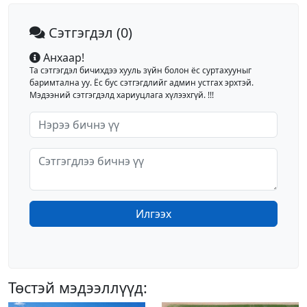
Сэтгэгдэл
(0)
Анхаар!
Та сэтгэгдэл бичихдээ хууль зүйн болон ёс суртахууныг
баримтална уу. Ёс бус сэтгэгдлийг админ устгах эрхтэй.
Мэдээний сэтгэгдэлд хариуцлага хүлээхгүй. !!!
Илгээх
Төстэй мэдээллүүд: