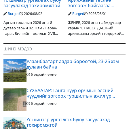
Үс шинээр үргээлгэх буюу
Арилжааны төслөө
засуулахад тохиромжтой
зогсоож байгаагаа
Ж.Инфантино мэдэгдэв
Burged
2026/08/02
Burged
2026/08/01
Аргын тооллын 2026 оны 8
ЖЕНЕВ, 2026 оны наймдугаар
дугаар сарын 02. Ням /Наран/
сарын 1. /ТАСС/. ДАШТ-ий
гараг. Билгийн тооллын XVII
арилжааны эрхийн тодорхой
жарны “Сүрээр дарагч” хэмээх
хувийг хувийн хөрөнгө
гал Морин жилийн Зуны адаг
оруулагчдад худалдах
ШИНЭ МЭДЭЭ
хөхөгчин хонь сарын шинийн
төслөөсөө татгалзахаар
19, Адъяа /Асралт/
шийдвэрлэснээ ФИФА-гийн
Улаанбаатарт аадар бороотой, 23-25 хэм
ерөнхийлөгч Жанни
дулаан байна
6 өдрийн өмнө
СҮХБААТАР: Ганга нуур орчмын элсний
нүүдлийг зогсоох туршилтын ажил үр
дүнгээ өгч эхэлжээ
6 өдрийн өмнө
Үс шинээр үргээлгэх буюу засуулахад
тохиромжтой