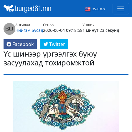
3593.87₮
Ангилал
Огноо
Унших
Нийгэм
Бусад
2026-06-04 09:18:58
1 минут 23 секунд
Facebook
Twitter
Үс шинээр үргээлгэх буюу
засуулахад тохиромжтой