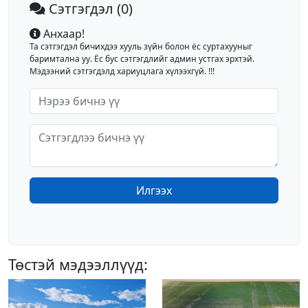
Сэтгэгдэл
(0)
Анхаар!
Та сэтгэгдэл бичихдээ хууль зүйн болон ёс суртахууныг
баримтална уу. Ёс бус сэтгэгдлийг админ устгах эрхтэй.
Мэдээний сэтгэгдэлд хариуцлага хүлээхгүй. !!!
Илгээх
Төстэй мэдээллүүд: