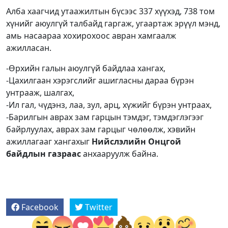
Алба хаагчид утаажилтын бүсээс 337 хүүхэд, 738 том
хүнийг аюулгүй талбайд гаргаж, угаартаж эрүүл мэнд,
амь насаараа хохирохоос авран хамгаалж
ажилласан.
-Өрхийн галын аюулгүй байдлаа хангах,
-Цахилгаан хэрэгслийг ашигласны дараа бүрэн
унтрааж, шалгах,
-Ил гал, чүдэнз, лаа, зул, арц, хүжийг бүрэн унтраах,
-Барилгын аврах зам гарцын тэмдэг, тэмдэглэгээг
байрлуулах, аврах зам гарцыг чөлөөлж, хэвийн
ажиллагааг хангахыг
Нийслэлийн Онцгой
байдлын газраас
анхааруулж байна.
Facebook
Twitter