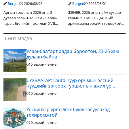
Ж.Инфантино мэдэгдэв
Burged
2026/08/02
Burged
2026/08/01
Аргын тооллын 2026 оны 8
ЖЕНЕВ, 2026 оны наймдугаар
дугаар сарын 02. Ням /Наран/
сарын 1. /ТАСС/. ДАШТ-ий
гараг. Билгийн тооллын XVII
арилжааны эрхийн тодорхой
жарны “Сүрээр дарагч” хэмээх
хувийг хувийн хөрөнгө
гал Морин жилийн Зуны адаг
оруулагчдад худалдах
ШИНЭ МЭДЭЭ
хөхөгчин хонь сарын шинийн
төслөөсөө татгалзахаар
19, Адъяа /Асралт/
шийдвэрлэснээ ФИФА-гийн
Улаанбаатарт аадар бороотой, 23-25 хэм
ерөнхийлөгч Жанни
дулаан байна
5 өдрийн өмнө
СҮХБААТАР: Ганга нуур орчмын элсний
нүүдлийг зогсоох туршилтын ажил үр
дүнгээ өгч эхэлжээ
5 өдрийн өмнө
Үс шинээр үргээлгэх буюу засуулахад
тохиромжтой
5 өдрийн өмнө