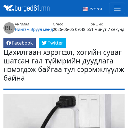
3593.93₮
Ангилал
Огноо
Унших
Нийгэм
Эрүүл мэнд
2026-06-05 09:48:55
1 минут 7 секунд
Facebook
Twitter
Цахилгаан хэрэгсэл, хогийн суваг
шатсан гал түймрийн дуудлага
нэмэгдэж байгаа тул сэрэмжлүүлж
байна