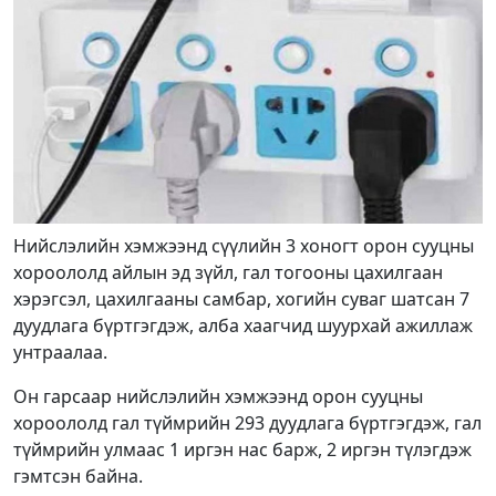
Нийслэлийн хэмжээнд сүүлийн 3 хоногт орон сууцны
хороололд айлын эд зүйл, гал тогооны цахилгаан
хэрэгсэл, цахилгааны самбар, хогийн суваг шатсан 7
дуудлага бүртгэгдэж, алба хаагчид шуурхай ажиллаж
унтраалаа.
Он гарсаар нийслэлийн хэмжээнд орон сууцны
хороололд гал түймрийн 293 дуудлага бүртгэгдэж, гал
түймрийн улмаас 1 иргэн нас барж, 2 иргэн түлэгдэж
гэмтсэн байна.