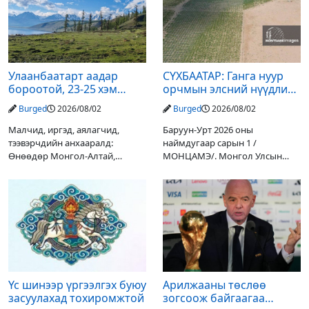
Улаанбаатарт аадар
СҮХБААТАР: Ганга нуур
бороотой, 23-25 хэм
орчмын элсний нүүдлийг
дулаан байна
зогсоох туршилтын ажил
Burged
2026/08/02
Burged
2026/08/02
үр дүнгээ өгч эхэлжээ
Малчид, иргэд, аялагчид,
Баруун-Урт 2026 оны
тээвэрчдийн анхааралд:
наймдугаар сарын 1 /
Өнөөдөр Монгол-Алтай,
МОНЦАМЭ/. Монгол Улсын
Хангай, Хөвсгөл, Хэнтийн
Ерөнхийлөгчийн санаачилгаар
уулархаг нутгаар бороо, дуу
Дарьгангын Ганга нуурыг
цахилгаантай аадар бороо
сэргээн, хамгаалах төслийг
орох тул голуудын усны
улсын төсвийн хөрөнгө
түвшин нэмэгдэх, нөөлөг
оруулалтаар хийж буй.
Төслийн
Үс шинээр үргээлгэх буюу
Арилжааны төслөө
засуулахад тохиромжтой
зогсоож байгаагаа