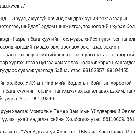
дамжуулна/
д - "Эрүүл, аюулгүй орчинд амьдрах хүний эрх: Агаарын
отолгоо, шийдэл" эрдэм шинжилгээ, технологийн хурал бол
лд - Газрын багц хуулийн төслүүдэд хийсэн үнэлгээг танил
төсөлд иргэдийн мэдэх эрх, оролцох эрх, газар зохион
анал өгөх, хэрэгжилтийг хянах эрх, орон нутгаа тогтвортой
аар хүртэх, газар нутгаа хамгаалах боломж хэрхэн хангагдс
гуудаас судалж үнэлээд байна. Утас: 99192857, 99194455
йн холбоо, УИХ-ын Нийгмийн бодлогын байнгын хороотой
н багц хуулийн төслийг танилцуулах санал авах цахим, тан
йгуулна. Утас: 99149240
аруун хаалга: Монголын Төмөр Замчдын Үйлдвэрчний Эвлэ
үүлэх тухай мэдэгдэл хийнэ. Холбогдох утас: 86110009, 86
 газарт - "Уул Уурхайгүй Хөвсгөл" ТББ-аас Хөвсгөлийн Мог