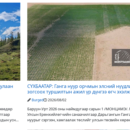
дулаан
СҮХБААТАР: Ганга нуур орчмын элсний нүүдл
зогсоох туршилтын ажил үр дүнгээ өгч эхэлж
Burged
2026/08/02
Өнөөдөр
Баруун-Урт 2026 оны наймдугаар сарын 1 /МОНЦАМЭ/.
утгаар
Улсын Ерөнхийлөгчийн санаачилгаар Дарьгангын Ганг
уудын усны
нуурыг сэргээн, хамгаалах төслийг улсын төсвийн хөрө
оруулалтаар хийж буй. Төслийн