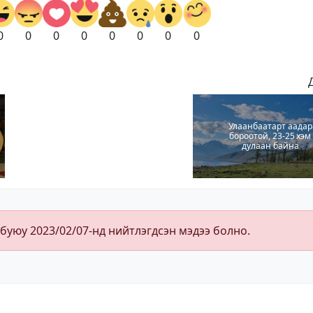
0
0
0
0
0
0
0
0
Улаанбаатарт аадар
бороотой, 23-25 хэм
дулаан байна
 буюу 2023/02/07-нд нийтлэгдсэн мэдээ болно.