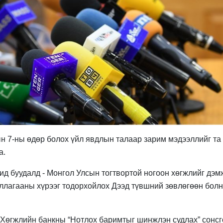
н 7-ны өдөр болох үйл явдлын талаар зарим мэдээллийг та
а.
 буудалд - Монгол Улсын тогтвортой ногоон хөгжлийг дэм
лагааны хүрээг тодорхойлох Дээд түвшний зөвлөгөөн болн
 Хөгжлийн банкны “Нотлох баримтыг шинжлэн судлах” сонсг