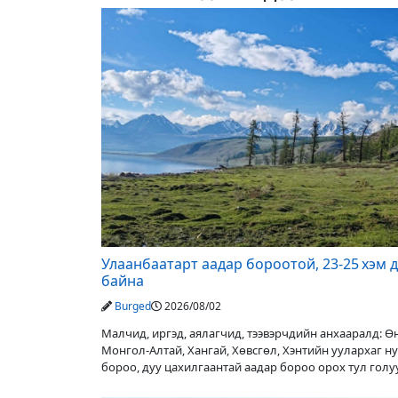
Улаанбаатарт аадар бороотой, 23-25 хэм 
байна
Burged
2026/08/02
Малчид, иргэд, аялагчид, тээвэрчдийн анхааралд: 
Монгол-Алтай, Хангай, Хөвсгөл, Хэнтийн уулархаг н
бороо, дуу цахилгаантай аадар бороо орох тул гол
түвшин нэмэгдэх, нөөлөг