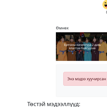
Өмнөх
Булганы начингууд 2 дахь
ялалтаа байгуулав
Энэ мэдээ хуучирсан
Төстэй мэдээллүүд: