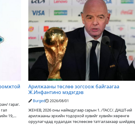
иромжтой
Арилжааны төслөө зогсоож байгаагаа
Ж.Инфантино мэдэгдэв
Burged
2026/08/01
ан/ гараг.
 гал
ЖЕНЕВ, 2026 оны наймдугаар сарын 1. /ТАСС/. ДАШТ-ий
ийн 19,
арилжааны эрхийн тодорхой хувийг хувийн хөрөнгө
оруулагчдад худалдах төслөөсөө татгалзахаар шийдвэ
ФИФА-гийн ерөнхийлөгч Жанни