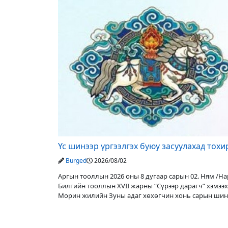
Үс шинээр үргээлгэх буюу засуулахад тох
Burged
2026/08/02
Аргын тооллын 2026 оны 8 дугаар сарын 02. Ням /Нар
Билгийн тооллын XVII жарны “Сүрээр дарагч” хэмээх
Морин жилийн Зуны адаг хөхөгчин хонь сарын шин
Адъяа /Асралт/