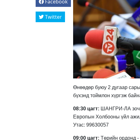
Facebook
Twitter
Өнөөдөр буюу 2 дугаар сары
бүхэнд тоймлон хүргэж байн
08:30 цагт:
ШАНГРИ-ЛА зочид
Европын Холбооны үйл ажил
Утас: 99630057
09:00 цагт:
Төрийн ордонд -