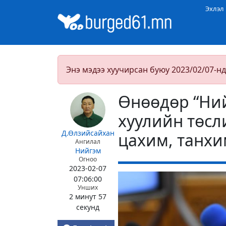
Эхлэл
Энэ мэдээ хуучирсан буюу 2023/02/07-нд
Өнөөдөр “Ни
хуулийн төсл
Д.Өлзийсайхан
цахим, танхи
Ангилал
Нийгэм
Огноо
2023-02-07
07:06:00
Унших
2 минут 57
секунд