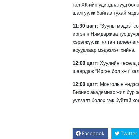
гол ХК-ийн удирдлагууд бол
шалгуулж байгаа тухай мэдэ
11:30 цагт:
“Зууны мэдээ” со
иргэн н.Нямдаржаа тус дүү
хэрэгжүүлж, ялтан төлөөлөг
асуудлаар мэдээлэл хийнэ.
12:00 цагт:
Хуулийн төсөлд 
шаардаж “Иргэн бол хүч” за
12:00 цагт:
Монголын үндэсн
Бизнес академиас жил бүр зо
уулзалт болох гэж буйтай хо
Facebook
Twitter