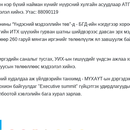
он нэр бүхий найман хүнийг нүүрсний хулгайн асуудлаар АТГ
элэл хийнэ. Утас: 88090119
нины “Үндэсний мэдээллийн төв”-д - БГД-ийн нэгдүгээр хор
ргийн ИТХ шүүхийн гурван шатны шийдвэрээс давсан эрх мэ
чөөр 260 гаруй мянган иргэнийг төлөөлүүлж ял завшуулж ба
иргэдийн саналыг тусгах, УИХ-ын гишүүдийг үндсэн ажлаа х
луусын төлөөллөөс мэдээлэл хийнэ.
ий худалдаа аж үйлдвэрийн танхимд - МҮХАҮТ-ын дэргэдэ
хион байгуулдаг "Executive summit" гүйцэтгэх удирдлагууд
лбоотой хэвлэлийн бага хурал зарлав.