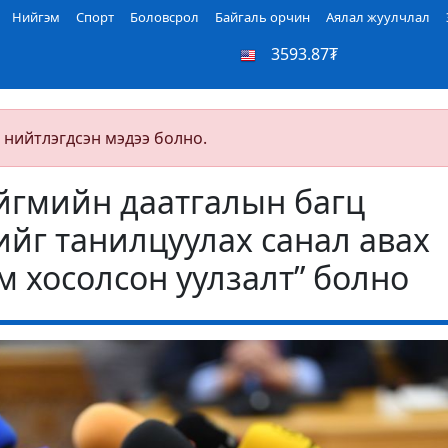
Нийгэм
Спорт
Боловсрол
Байгаль орчин
Аялал жуулчлал
3593.87₮
 нийтлэгдсэн мэдээ болно.
йгмийн даатгалын багц
ийг танилцуулах санал авах
м хосолсон уулзалт” болно