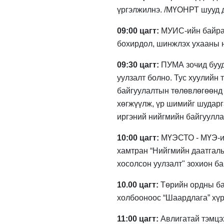
үргэлжилнэ. /МҮОНРТ шууд 
09:00 цагт:
МУИС-ийн байран
бохирдол, шинжлэх ухааны н
09:30 цагт:
ПУМА зочид бууда
уулзалт болно. Тус хуулийн 
байгуулалтын төлөвлөгөөнд с
хөгжүүлж, үр шимийг шударг
иргэний нийгмийн байгуулла
10:00 цагт:
МҮЭСТО - МҮЭ-и
хамтран “Нийгмийн даатгалы
хосолсон уулзалт" зохион ба
10.00 цагт:
Төрийн ордны б
холбооноос “Шаардлага” хүрг
11:00 цагт:
Авлигатай тэмцэх