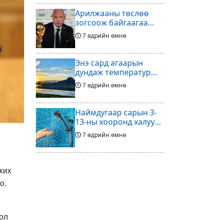
Арилжааны төслөө
зогсоож байгаагаа
Ж.Инфантино
7 өдрийн өмнө
мэдэгдэв
Энэ сард агаарын
дундаж температур
ихэнх нутгаар олон
7 өдрийн өмнө
жилийн дунджаас
дулаан байна
Наймдугаар сарын 3-
13-ны хооронд халуун
ус түр хязгаарлах бүс,
7 өдрийн өмнө
хороолол
Үс шинээр үргээлгэх
буюу засуулахад
жих
тохиромжгүй
о.
7 өдрийн өмнө
Хөлбөмбөгийг зарж
ол