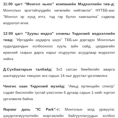
11:00 цагт “Монгол ньюс” компанийн Мэдээллийн төв-д:
Монголын эрэгтэйчүүдийн хөгжлийн нийгэмлэг” НҮТББ-аас
“Монгол эр хүнд итгэ, тэд гэр бүлээ хамгаална” сэдвээр
мэдээлэл өгнө.
12:00 цагт "Зууны мэдээ" сонины Үндэсний мэдээллийн
төвд:
“Иргэдийн шударга шүүх” ТББ-ын дэргэдэх Монголын
худалдаачдын холбооноос хууль зүйн сайд, цагдаагийн
ерөнхий газрын дарга нарыг огцруулах асуудлаар мэдээлэл
хийнэ.
Д.Сүхбаатарын талбайд:
3x3 сагсан бөмбөгийн аварга
шалгаруулах тэмцээн энэ сарын 14-ныг дуустал үргэлжилнэ.
Чингис хаан Үндэсний музейд:
“Амьд ертөнцийн спектр”
сэдэвт биологийн тусгай үзэсгэлэн 6 дугаар сарын 1-нийг хүртэл
үргэлжилж байна.
Яармаг дахь “IC Park”-т:
Монголын мод үржүүлэг,
цэцэрлэгжүүлэлтийн мэргэжлийн байгууллагуудын холбоо