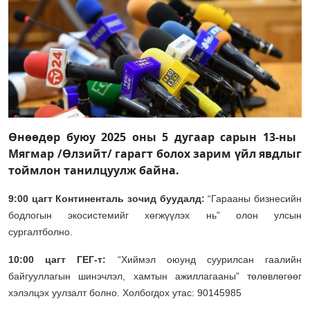
Өнөөдөр буюу 2025 оны 5 дугаар сарын 13-ны ​​​​​
Мягмар /Өлзийт/ гарагт болох зарим үйл явдлыг
тоймлон танилцуулж байна.
9:00 цагт Континенталь зочид буудалд:
“Гарааны бизнесийн
бодлогын экосистемийг хөгжүүлэх нь” олон улсын
сургалтболно.
10:00 цагт ГЕГ-т:
“Хиймэл оюунд суурилсан гаалийн
байгууллагын шинэчлэл, хамтын ажиллагааны” төлөвлөгөөг
хэлэлцэх уулзалт болно. Холбогдох утас: 90145985