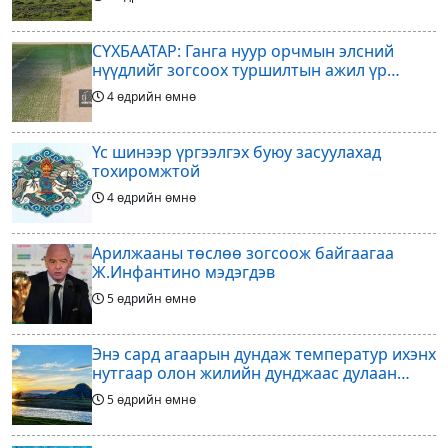
СҮХБААТАР: Ганга нуур орчмын элсний
нүүдлийг зогсоох туршилтын ажил үр
дүнгээ өгч эхэлжээ
4 өдрийн өмнө
Үс шинээр үргээлгэх буюу засуулахад
тохиромжтой
4 өдрийн өмнө
Арилжааны төслөө зогсоож байгаагаа
Ж.Инфантино мэдэгдэв
5 өдрийн өмнө
Энэ сард агаарын дундаж температур ихэнх
нутгаар олон жилийн дунджаас дулаан
байна
5 өдрийн өмнө