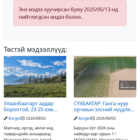
Энэ мэдээ хуучирсан буюу 2025/05/13-нд
нийтлэгдсэн мэдээ болно.
Төстэй мэдээллүүд:
Улаанбаатарт аадар
СҮХБААТАР: Ганга нуур
бороотой, 23-25 хэм
орчмын элсний нүүдлийг
дулаан байна
зогсоох туршилтын ажил
Burged
2026/08/02
Burged
2026/08/02
үр дүнгээ өгч эхэлжээ
Малчид, иргэд, аялагчид,
Баруун-Урт 2026 оны
тээвэрчдийн анхааралд:
наймдугаар сарын 1 /
Өнөөдөр Монгол-Алтай,
МОНЦАМЭ/. Монгол Улсын