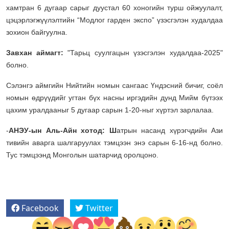
хамтран 6 дугаар сарыг дуустал 60 хоногийн турш ойжуулалт,
цэцэрлэгжүүлэлтийн “Модлог гарден экспо” үзэсгэлэн худалдаа
зохион байгуулна.
Завхан аймагт:
"Тарьц суулгацын үзэсгэлэн худалдаа-2025"
болно.
Сэлэнгэ аймгийн Нийтийн номын сангаас Үндэсний бичиг, соёл
номын өдрүүдийг угтан бүх насны иргэдийн дунд Мийм бүтээх
цахим уралдааныг 5 дугаар сарын 1-20-ныг хүртэл зарлалаа.
-
АНЭУ-ын Аль-Айн хотод: Ш
атрын насанд хүрэгчдийн Ази
тивийн аварга шалгаруулах тэмцээн энэ сарын 6-16-нд болно.
Тус тэмцээнд Монголын шатарчид оролцоно.
Facebook
Twitter