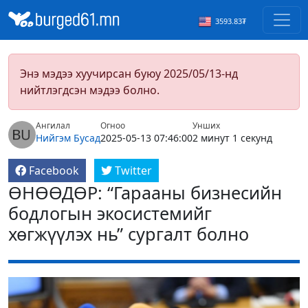
3593.83₮
Энэ мэдээ хуучирсан буюу 2025/05/13-нд
нийтлэгдсэн мэдээ болно.
Ангилал
Огноо
Унших
Нийгэм
Бусад
2025-05-13 07:46:00
2 минут 1 секунд
Facebook
Twitter
ӨНӨӨДӨР: “Гарааны бизнесийн
бодлогын экосистемийг
хөгжүүлэх нь” сургалт болно