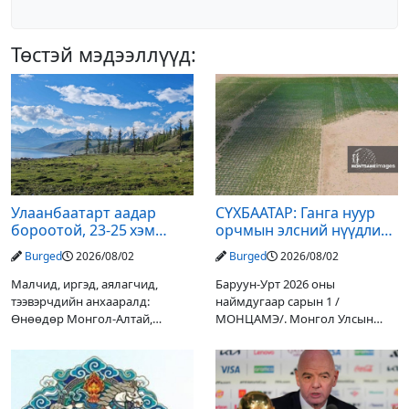
Төстэй мэдээллүүд:
Улаанбаатарт аадар
СҮХБААТАР: Ганга нуур
бороотой, 23-25 хэм
орчмын элсний нүүдлийг
дулаан байна
зогсоох туршилтын ажил
Burged
2026/08/02
Burged
2026/08/02
үр дүнгээ өгч эхэлжээ
Малчид, иргэд, аялагчид,
Баруун-Урт 2026 оны
тээвэрчдийн анхааралд:
наймдугаар сарын 1 /
Өнөөдөр Монгол-Алтай,
МОНЦАМЭ/. Монгол Улсын
Хангай, Хөвсгөл, Хэнтийн
Ерөнхийлөгчийн санаачилгаар
уулархаг нутгаар бороо, дуу
Дарьгангын Ганга нуурыг
цахилгаантай аадар бороо
сэргээн, хамгаалах төслийг
орох тул голуудын усны
улсын төсвийн хөрөнгө
түвшин нэмэгдэх, нөөлөг
оруулалтаар хийж буй.