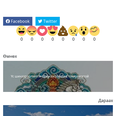
Facebook
Twitter
0
0
0
0
0
0
0
0
Өмнөх
Үс шинээр үргээлгэх буюу засуулахад тохиромжтой
Дараах