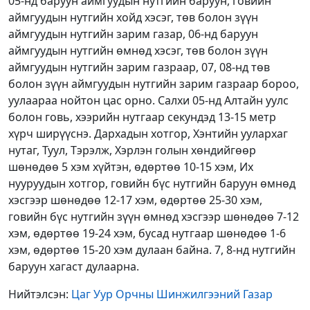
05-нд баруун аймгуудын нутгийн баруун, говийн
аймгуудын нутгийн хойд хэсэг, төв болон зүүн
аймгуудын нутгийн зарим газар, 06-нд баруун
аймгуудын нутгийн өмнөд хэсэг, төв болон зүүн
аймгуудын нутгийн зарим газраар, 07, 08-нд төв
болон зүүн аймгуудын нутгийн зарим газраар бороо,
уулаараа нойтон цас орно. Салхи 05-нд Алтайн уулс
болон говь, хээрийн нутгаар секундэд 13-15 метр
хүрч ширүүснэ. Дархадын хотгор, Хэнтийн уулархаг
нутаг, Туул, Тэрэлж, Хэрлэн голын хөндийгөөр
шөнөдөө 5 хэм хүйтэн, өдөртөө 10-15 хэм, Их
нууруудын хотгор, говийн бүс нутгийн баруун өмнөд
хэсгээр шөнөдөө 12-17 хэм, өдөртөө 25-30 хэм,
говийн бүс нутгийн зүүн өмнөд хэсгээр шөнөдөө 7-12
хэм, өдөртөө 19-24 хэм, бусад нутгаар шөнөдөө 1-6
хэм, өдөртөө 15-20 хэм дулаан байна. 7, 8-нд нутгийн
баруун хагаст дулаарна.
Нийтэлсэн:
Цаг Уур Орчны Шинжилгээний Газар