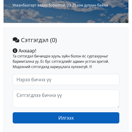
Улаанбаатарт аадар бороотой, 23-25 хэм дулаан байна
Сэтгэгдэл
(0)
Анхаар!
Та сэтгэгдэл бичихдээ хууль зүйн болон ёс суртахууныг
баримтална уу. Ёс бус сэтгэгдлийг админ устгах эрхтэй.
Мэдээний сэтгэгдэлд хариуцлага хүлээхгүй. !!!
Илгээх