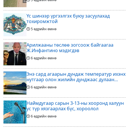
Үс шинээр үргээлгэх буюу засуулахад
тохиромжтой
5 өдрийн өмнө
Арилжааны төслөө зогсоож байгаагаа
Ж.Инфантино мэдэгдэв
6 өдрийн өмнө
Энэ сард агаарын дундаж температур ихэнх
нутгаар олон жилийн дунджаас дулаан
байна
6 өдрийн өмнө
Наймдугаар сарын 3-13-ны хооронд халуун
ус түр хязгаарлах бүс, хороолол
6 өдрийн өмнө