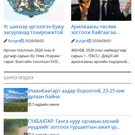
Төслийн
Үс шинээр үргээлгэх буюу
Арилжааны төслөө
засуулахад тохиромжтой
зогсоож байгаагаа
Ж.Инфантино мэдэгдэв
Burged
2026/08/02
Burged
2026/08/01
Аргын тооллын 2026 оны 8
ЖЕНЕВ, 2026 оны наймдугаар
дугаар сарын 02. Ням /Наран/
сарын 1. /ТАСС/. ДАШТ-ий
гараг. Билгийн тооллын XVII
арилжааны эрхийн тодорхой
жарны “Сүрээр дарагч” хэмээх
хувийг хувийн хөрөнгө
гал Морин жилийн Зуны адаг
оруулагчдад худалдах
ШИНЭ МЭДЭЭ
хөхөгчин хонь сарын шинийн
төслөөсөө татгалзахаар
19, Адъяа /Асралт/
шийдвэрлэснээ ФИФА-гийн
Улаанбаатарт аадар бороотой, 23-25 хэм
ерөнхийлөгч Жанни
дулаан байна
5 өдрийн өмнө
СҮХБААТАР: Ганга нуур орчмын элсний
нүүдлийг зогсоох туршилтын ажил үр
дүнгээ өгч эхэлжээ
5 өдрийн өмнө