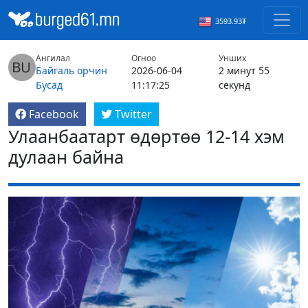
3593.93₮
Ангилал
Огноо
Унших
Байгаль орчин
2026-06-04
2 минут 55
Бусад
11:17:25
секунд
Facebook
Twitter
Улаанбаатарт өдөртөө 12-14 хэм
дулаан байна