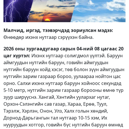
Малчид, иргэд, тээвэрчдэд зориулсан мэдээ:
Өнөөдөр ихэнх нутгаар сэрүүхэн байна.
2026 оны зургаадугаар сарын 04-ний 08 цагаас 20
цаг хүртэл:
Ихэнх нутгаар солигдмол үүлтэй. Баруун
аймгуудын нутгийн баруун, говийн аймгуудын
нутгийн баруун хойд хэсэг, төв болон зүүн аймгуудын
нутгийн зарим газраар бороо, уулаараа нойтон цас
орно. Салхи ихэнх нутгаар баруун хойноос секундэд
5-10 метр, нутгийн зарим газраар борооны өмнө түр
зуур ширүүснэ. Хангай, Хэнтийн уулархаг нутаг,
Орхон-Сэлэнгийн сав газар, Хараа, Ерөө, Туул,
Тэрэлж, Хэрлэн, Онон, Улз, Халх голын хөндий,
Дорнод-Дарьгангын тал нутгаар 10-15 хэм, Их
нууруудын хотгор, говийн бүс нутгийн баруун өмнөд