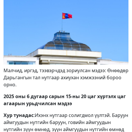
Малчид, иргэд, тээвэрчдэд зориулсан мэдээ: Өнөөдөр
Дарьгангын тал нутгаар ахиухан хэмжээний бороо
орно.
2025 оны 6 дугаар сарын 15-ны 20 цаг хүртэлх цаг
агаарын урьдчилсан мэдээ
Хур тунадас
:Ихэнх нутгаар солигдмол үүлтэй. Баруун
аймгуудын нутгийн баруун, говийн аймгуудын
нутгийн зүүн өмнөд, зүүн аймгуудын нутгийн өмнөд