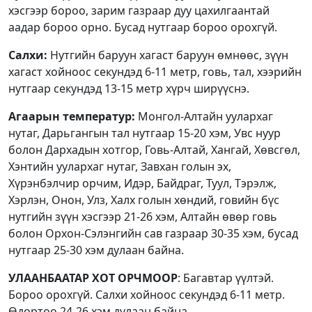
хэсгээр бороо, зарим газраар дуу цахилгаантай
аадар бороо орно. Бусад нутгаар бороо орохгүй.
Салхи:
Нутгийн баруун хагаст баруун өмнөөс, зүүн
хагаст хойноос секундэд 6-11 метр, говь, тал, хээрийн
нутгаар секундэд 13-15 метр хүрч ширүүснэ.
Агаарын температур:
Монгол-Алтайн уулархаг
нутаг, Дарьгангын тал нутгаар 15-20 хэм, Увс нуур
болон Дархадын хотгор, Говь-Алтай, Хангай, Хөвсгөл,
Хэнтийн уулархаг нутаг, Завхан голын эх,
Хүрэнбэлчир орчим, Идэр, Байдраг, Туул, Тэрэлж,
Хэрлэн, Онон, Улз, Халх голын хөндий, говийн бүс
нутгийн зүүн хэсгээр 21-26 хэм, Алтайн өвөр говь
болон Орхон-Сэлэнгийн сав газраар 30-35 хэм, бусад
нутгаар 25-30 хэм дулаан байна.
УЛААНБААТАР ХОТ ОРЧМООР
: Багавтар үүлтэй.
Бороо орохгүй. Салхи хойноос секундэд 6-11 метр.
Өдөртөө 24-26 хэм дулаан байна.