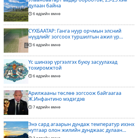
дулаан байна
6 өдрийн өмнө
СҮХБААТАР: Ганга нуур орчмын элсний
нүүдлийг зогсоох туршилтын ажил үр
дүнгээ өгч эхэлжээ
6 өдрийн өмнө
Үс шинээр үргээлгэх буюу засуулахад
тохиромжтой
6 өдрийн өмнө
Арилжааны төслөө зогсоож байгаагаа
Ж.Инфантино мэдэгдэв
7 өдрийн өмнө
Энэ сард агаарын дундаж температур ихэнх
нутгаар олон жилийн дунджаас дулаан
байна