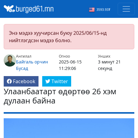
3593.93₮
Энэ мэдээ хуучирсан буюу 2025/06/15-нд
нийтлэгдсэн мэдээ болно.
Ангилал
Огноо
Унших
Байгаль орчин
2025-06-15
3 минут 21
Бусад
11:29:06
секунд
Facebook
Twitter
Улаанбаатарт өдөртөө 26 хэм
дулаан байна