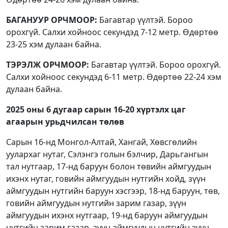
БАГАНУУР ОРЧМООР:
Багавтар үүлтэй. Бороо
орохгүй. Салхи хойноос секундэд 7-12 метр. Өдөртөө
23-25 хэм дулаан байна.
ТЭРЭЛЖ ОРЧМООР:
Багавтар үүлтэй. Бороо орохгүй.
Салхи хойноос секундэд 6-11 метр. Өдөртөө 22-24 хэм
дулаан байна.
2025 оны 6 дугаар сарын 16-20 хүртэлх
цаг
агаарын урьдчилсан төлөв
Сарын 16-нд Монгол-Алтай, Хангай, Хөвсгөлийн
уулархаг нутаг, Сэлэнгэ голын бэлчир, Дарьгангын
тал нутгаар, 17-нд баруун болон төвийн аймгуудын
ихэнх нутаг, говийн аймгуудын нутгийн хойд, зүүн
аймгуудын нутгийн баруун хэсгээр, 18-нд баруун, төв,
говийн аймгуудын нутгийн зарим газар, зүүн
аймгуудын ихэнх нутгаар, 19-нд баруун аймгуудын
нутгийн зарим газар, зүүн аймгуудын нутгийн зүүн