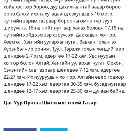
хойд хэсгээр бороо, дуу цахилгаантай аадар бороо
орно.Салхи ихэнх хугацаанд секундэд 5-10 метр,
нутгийн зарим газраар борооны өмнө түр зуур
ширүүснэ. 16-нд нийт нутгаар халах боловч 17,18-нд
нутгийн хойд хэсгээр сэрүүсэж, Дархадын хотгор,
Хөвсгөл, Хэнтийн уулархаг нутаг, Завхан голын эх,
Хүрэнбэлчир орчим, Туул, Тэрэлж голын хөндийгөөр
шөнөдөө 2-7 хэм, өдөртөө 17-22 хэм, Увс нуурын
хотгор болон Алтай, Хангайн уулархаг нутаг, Орхон,
Сэлэнгийн сав газраар шөнөдөө 7-12 хэм, өдөртөө
22-27 хэм, Их нууруудын хотгор, Алтайн өвөр говиор
шөнөдөө 17-22 хэм, өдөртөө 30-35 хэм, бусад нутгаар
шөнөдөө 12-17 хэм, өдөртөө 25-30 хэм дулаан байна.
Цаг Уур Орчны Шинжилгээний Газар