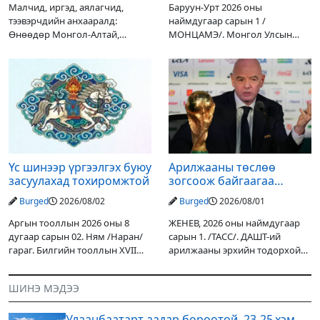
Малчид, иргэд, аялагчид,
Баруун-Урт 2026 оны
тээвэрчдийн анхааралд:
наймдугаар сарын 1 /
Өнөөдөр Монгол-Алтай,
МОНЦАМЭ/. Монгол Улсын
Хангай, Хөвсгөл, Хэнтийн
Ерөнхийлөгчийн санаачилгаар
уулархаг нутгаар бороо, дуу
Дарьгангын Ганга нуурыг
цахилгаантай аадар бороо
сэргээн, хамгаалах төслийг
орох тул голуудын усны
улсын төсвийн хөрөнгө
түвшин нэмэгдэх, нөөлөг
оруулалтаар хийж буй.
Төслийн
Үс шинээр үргээлгэх буюу
Арилжааны төслөө
засуулахад тохиромжтой
зогсоож байгаагаа
Ж.Инфантино мэдэгдэв
Burged
2026/08/02
Burged
2026/08/01
Аргын тооллын 2026 оны 8
ЖЕНЕВ, 2026 оны наймдугаар
дугаар сарын 02. Ням /Наран/
сарын 1. /ТАСС/. ДАШТ-ий
гараг. Билгийн тооллын XVII
арилжааны эрхийн тодорхой
жарны “Сүрээр дарагч” хэмээх
хувийг хувийн хөрөнгө
гал Морин жилийн Зуны адаг
оруулагчдад худалдах
ШИНЭ МЭДЭЭ
хөхөгчин хонь сарын шинийн
төслөөсөө татгалзахаар
19, Адъяа /Асралт/
шийдвэрлэснээ ФИФА-гийн
Улаанбаатарт аадар бороотой, 23-25 хэм
ерөнхийлөгч Жанни