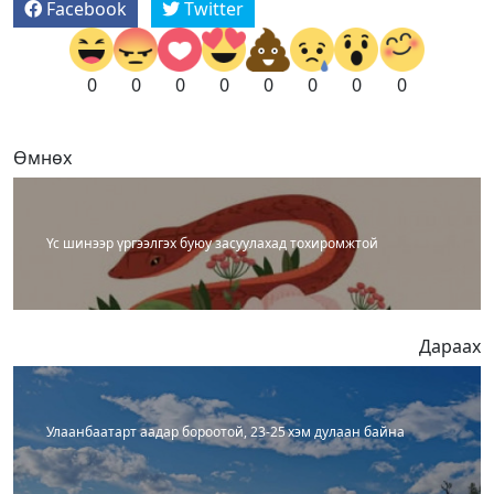
Facebook
Twitter
0
0
0
0
0
0
0
0
Өмнөх
Үс шинээр үргээлгэх буюу засуулахад тохиромжтой
Дараах
Улаанбаатарт аадар бороотой, 23-25 хэм дулаан байна