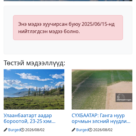
Энэ мэдээ хуучирсан буюу 2025/06/15-нд
нийтлэгдсэн мэдээ болно.
Төстэй мэдээллүүд:
Улаанбаатарт аадар
СҮХБААТАР: Ганга нуур
бороотой, 23-25 хэм
орчмын элсний нүүдлийг
дулаан байна
зогсоох туршилтын ажил
Burged
2026/08/02
Burged
2026/08/02
үр дүнгээ өгч эхэлжээ