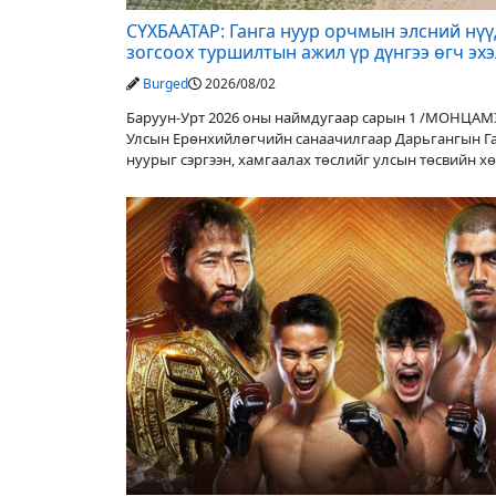
СҮХБААТАР: Ганга нуур орчмын элсний нү
зогсоох туршилтын ажил үр дүнгээ өгч эх
Burged
2026/08/02
Баруун-Урт 2026 оны наймдугаар сарын 1 /МОНЦАМ
Улсын Ерөнхийлөгчийн санаачилгаар Дарьгангын Г
нуурыг сэргээн, хамгаалах төслийг улсын төсвийн х
оруулалтаар хийж буй. Төслийн