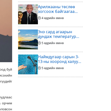
Арилжааны төслөө
зогсоож байгаагаа
Ж.Инфантино
4 өдрийн өмнө
мэдэгдэв
Энэ сард агаарын
дундаж температур
ихэнх нутгаар олон
5 өдрийн өмнө
жилийн дунджаас
дулаан байна
Наймдугаар сарын 3-
13-ны хооронд халуун
ус түр хязгаарлах бүс,
5 өдрийн өмнө
оод буй
хороолол
исэхийн
Үс шинээр үргээлгэх
гүүдийг
буюу засуулахад
тохиромжгүй
5 өдрийн өмнө
уудлаас
а орчим
Хөлбөмбөгийг зарж
оловсон