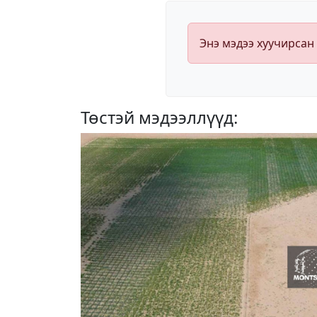
Энэ мэдээ хуучирсан
Төстэй мэдээллүүд: