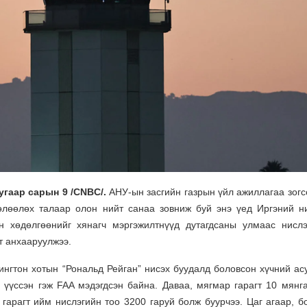
гаар сарын 9 /CNBC/.
АНУ-ын засгийн газрын үйл ажиллагаа зогс
өлөөлөх талаар олон нийт санаа зовниж буй энэ үед Иргэний н
н хөдөлгөөнийг хянагч мэргэжилтнүүд дутагдсаны улмаас нислэ
т анхааруулжээ.
ингтон хотын “Рональд Рейган” нисэх буудалд боловсон хүчний ас
 үүссэн гэж FAA мэдэгдсэн байна. Даваа, мягмар гарагт 10 мянг
 гарагт ийм нислэгийн тоо 3200 гаруй болж буурчээ. Цаг агаар, б