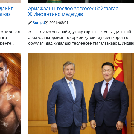
үдлийг
Арилжааны төслөө зогсоож байгаагаа
элжээ
Ж.Инфантино мэдэгдэв
Burged
2026/08/01
Э/. Монгол
ЖЕНЕВ, 2026 оны наймдугаар сарын 1. /ТАСС/. ДАШТ-ий
анга
арилжааны эрхийн тодорхой хувийг хувийн хөрөнгө
өрөнгө
оруулагчдад худалдах төслөөсөө татгалзахаар шийдвэ
ФИФА-гийн ерөнхийлөгч Жанни