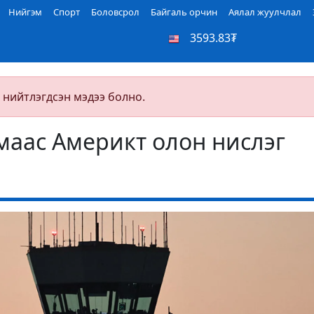
Нийгэм
Спорт
Боловсрол
Байгаль орчин
Аялал жуулчлал
3593.83₮
 нийтлэгдсэн мэдээ болно.
аас Америкт олон нислэг