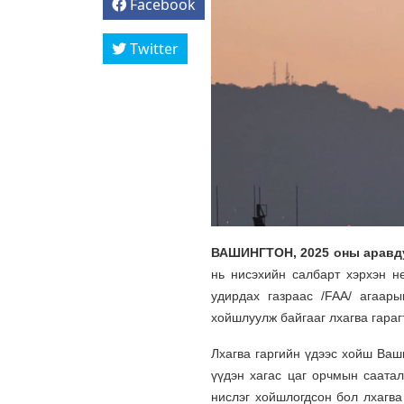
Facebook
Twitter
ВАШИНГТОН, 2025 оны аравду
нь нисэхийн салбарт хэрхэн н
удирдах газраас /FAA/ агаары
хойшлуулж байгааг лхагва гараг
Лхагва гаргийн үдээс хойш Ваш
үүдэн хагас цаг орчмын саатал
нислэг хойшлогдсон бол лхагва