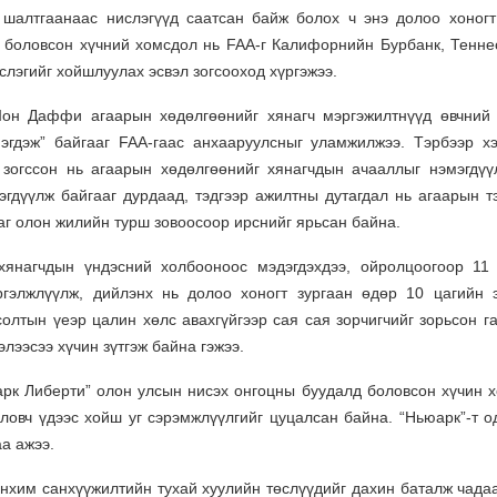
 шалтгаанаас нислэгүүд саатсан байж болох ч энэ долоо хоногт
 боловсон хүчний хомсдол нь FAA-г Калифорнийн Бурбанк, Тенне
слэгийг хойшлуулах эсвэл зогсооход хүргэжээ.
Шон Даффи агаарын хөдөлгөөнийг хянагч мэргэжилтнүүд өвчний
мэгдэж” байгааг FAA-гаас анхааруулсныг уламжилжээ. Тэрбээр хэ
 зогссон нь агаарын хөдөлгөөнийг хянагчдын ачааллыг нэмэгдүү
гдүүлж байгааг дурдаад, тэдгээр ажилтны дутагдал нь агаарын т
г олон жилийн турш зовоосоор ирснийг ярьсан байна.
хянагчдын үндэсний холбооноос мэдэгдэхдээ, ойролцоогоор 11
ргэлжлүүлж, дийлэнх нь долоо хоногт зургаан өдөр 10 цагийн 
олтын үеэр цалин хөлс авахгүйгээр сая сая зорчигчийг зорьсон га
элээсээ хүчин зүтгэж байна гэжээ.
арк Либерти” олон улсын нисэх онгоцны буудалд боловсон хүчин 
ловч үдээс хойш уг сэрэмжлүүлгийг цуцалсан байна. “Ньюарк”-т о
аа ажээ.
хим санхүүжилтийн тухай хуулийн төслүүдийг дахин баталж чадаа