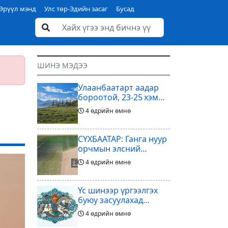
Эрүүл мэнд
Улс төр-Эдийн засаг
Бусад
ШИНЭ МЭДЭЭ
Улаанбаатарт аадар
бороотой, 23-25 хэм
дулаан байна
4 өдрийн өмнө
СҮХБААТАР: Ганга нуур
орчмын элсний
нүүдлийг зогсоох
4 өдрийн өмнө
туршилтын ажил үр
дүнгээ өгч эхэлжээ
Үс шинээр үргээлгэх
буюу засуулахад
тохиромжтой
4 өдрийн өмнө