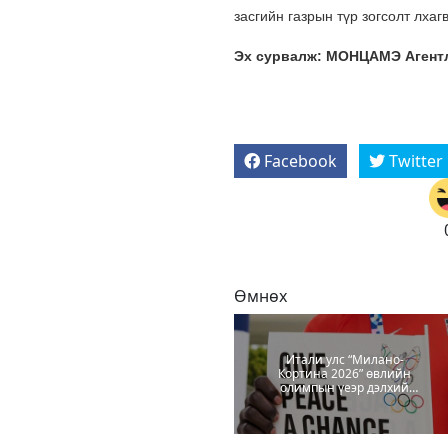
засгийн газрын түр зогсолт лха
Эх сурвалж: МОНЦАМЭ Агентл
Facebook
Twitter
Өмнөх
Итали улс “Милано-
Кортина 2026” өвлийн
олимпын үеэр дэлхий
даяар “гал” зогсоохыг
уриалж байна