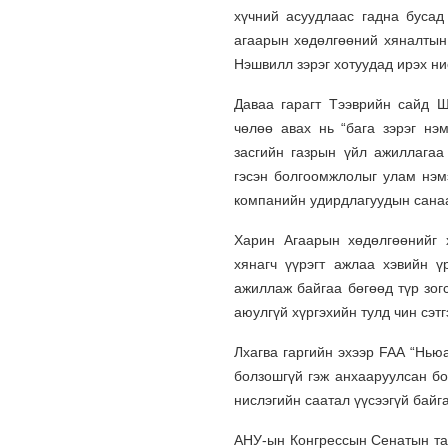
хүчний асуудлаас гадна бусад
агаарын хөдөлгөөний хяналтын
Нэшвилл зэрэг хотуудад ирэх ни
Даваа гарагт Тээврийн сайд 
чөлөө авах нь “бага зэрэг нэ
засгийн газрын үйл ажиллагаа
гэсэн болгоомжлолыг улам нэмэ
компанийн удирдлагуудын санаа
Харин Агаарын хөдөлгөөнийг 
хянагч үүрэгт ажлаа хэвийн ү
ажиллаж байгаа бөгөөд түр зогс
аюулгүй хүргэхийн тулд чин сэтг
Лхагва гаргийн эхээр FAA “Нью
болзошгүй гэж анхааруулсан бо
нислэгийн саатал үүсээгүй байг
АНУ-ын Конгрессын Сенатын тан