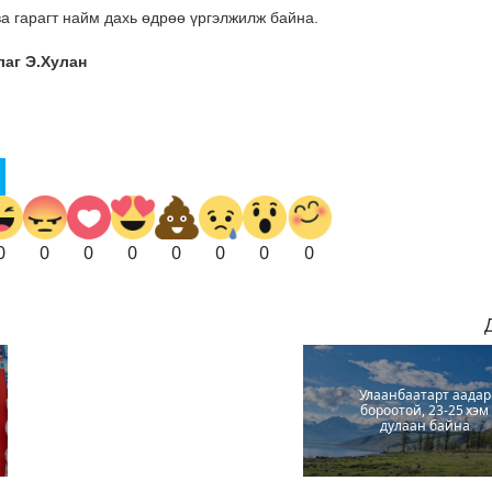
гва гарагт найм дахь өдрөө үргэлжилж байна.
аг Э.Хулан
0
0
0
0
0
0
0
0
Улаанбаатарт аадар
бороотой, 23-25 хэм
дулаан байна