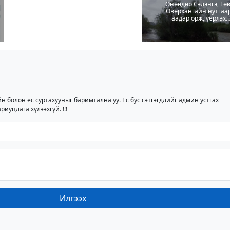
Өнөөдөр Сэлэнгэ, Төв
Өвөрхангайн нутгаа
аадар орж, үерлэх
аюултайг анхааруула
йн болон ёс суртахууныг баримтална уу. Ёс бус сэтгэгдлийг админ устгах
риуцлага хүлээхгүй. !!!
Илгээх