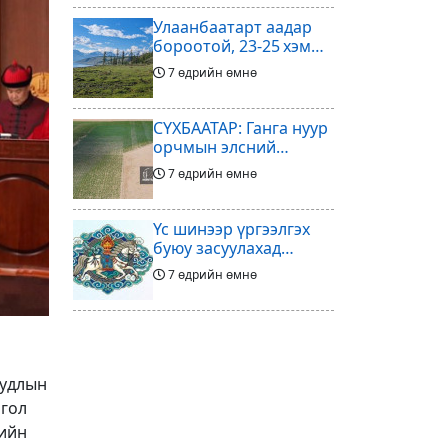
Улаанбаатарт аадар
бороотой, 23-25 хэм
дулаан байна
7 өдрийн өмнө
СҮХБААТАР: Ганга нуур
орчмын элсний
нүүдлийг зогсоох
7 өдрийн өмнө
туршилтын ажил үр
дүнгээ өгч эхэлжээ
Үс шинээр үргээлгэх
буюу засуулахад
тохиромжтой
7 өдрийн өмнө
Арилжааны төслөө
зогсоож байгаагаа
Ж.Инфантино
8 өдрийн өмнө
уудлын
мэдэгдэв
нгол
Энэ сард агаарын
хийн