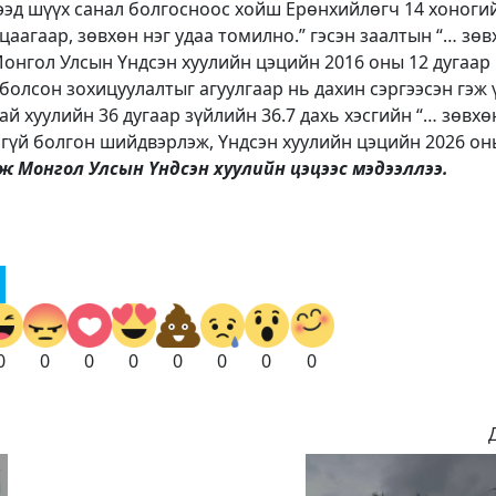
ээд шүүх санал болгосноос хойш Ерөнхийлөгч 14 хоноги
цаагаар, зөвхөн нэг удаа томилно.” гэсэн заалтын “… зөв
 Монгол Улсын Үндсэн хуулийн цэцийн 2016 оны 12 дугаар
 болсон зохицуулалтыг агуулгаар нь дахин сэргээсэн гэж 
й хуулийн 36 дугаар зүйлийн 36.7 дахь хэсгийн “… зөвхө
ингүй болгон шийдвэрлэж, Үндсэн хуулийн цэцийн 2026 он
ж Монгол Улсын Үндсэн хуулийн цэцээс мэдээллээ.
0
0
0
0
0
0
0
0