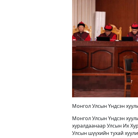
Монгол Улсын Үндсэн хуул
Монгол Улсын Үндсэн хуули
хуралдаанаар Улсын Их Хур
Улсын шүүхийн тухай хуули