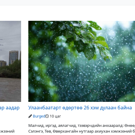
ар аадар
Улаанбаатарт өдөртөө 26 хэм дулаан байна
Burged
10 цаг
Малчид, иргэд, аялагчид, тээвэрчдийн анхааралд: Өнө
эмжээний
Сэлэнгэ, Төв, Өвөрхангайн нутгаар ахиухан хэмжээний 