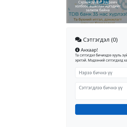
Сэрэмжлүүлэг: Хуурамч
холбоос ашиглан иргэдийг
залилж байна
Сэтгэгдэл
(0)
Анхаар!
Та сэтгэгдэл бичихдээ хууль зү
эрхтэй. Мэдээний сэтгэгдэлд ха