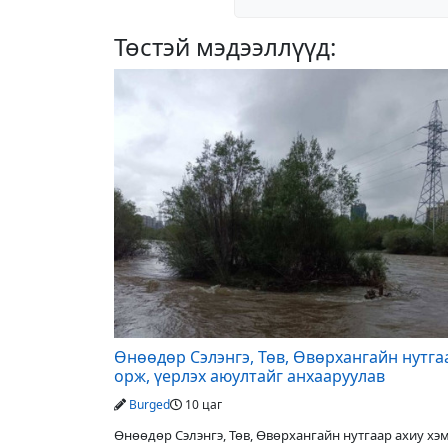
Төстэй мэдээллүүд:
Өнөөдөр Сэлэнгэ, Төв, Өвөрхангайн нутга
орж, үерлэх аюултайг анхааруулав
Burged
10 цаг
Өнөөдөр Сэлэнгэ, Төв, Өвөрхангайн нутгаар ахиу х