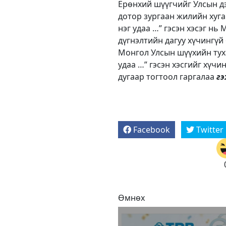
Ерөнхий шүүгчийг Улсын д
дотор зургаан жилийн хуга
нэг удаа …” гэсэн хэсэг нь
дүгнэлтийн дагуу хүчингүй
Монгол Улсын шүүхийн туха
удаа …” гэсэн хэсгийг хүч
дугаар тогтоол гаргалаа
гэ
Facebook
Twitter
Өмнөх