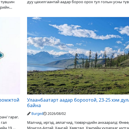
ы түвшин
дуу цахилгаантай аадар бороо орох тул голын усны тү
ерийн
нэмэгдэх, нөөлөг салхи,
иромжтой
Улаанбаатарт аадар бороотой, 23-25 хэм дул
байна
Burged
2026/08/02
ан/ гараг.
 гал
Малчид, иргэд, аялагчид, тээвэрчдийн анхааралд: Өнө
ийн 19,
Монгол-Алтай, Хангай, Хөвсгөл, Хэнтийн уулархаг нутг