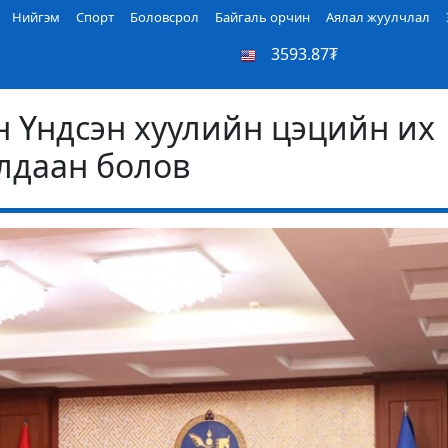
Нийгэм
Спорт
Боловсрол
Байгаль орчин
Аялал жуулчлал
3593.87₮
 Үндсэн хуулийн цэцийн их
лдаан болов