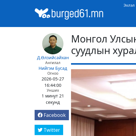
Эхлэл
Монгол Улсын
суудлын хура
Д.Өлзийсайхан
Ангилал
Нийгэм
Бусад
Огноо
2026-05-27
16:44:00
Унших
1 минут 21
секунд
Facebook
Twitter