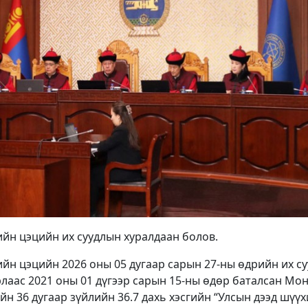
ийн цэцийн их суудлын хуралдаан болов.
йн цэцийн 2026 оны 05 дугаар сарын 27-ны өдрийн их с
лаас 2021 оны 01 дүгээр сарын 15-ны өдөр баталсан Мо
йн 36 дугаар зүйлийн 36.7 дахь хэсгийн “Улсын дээд шүү