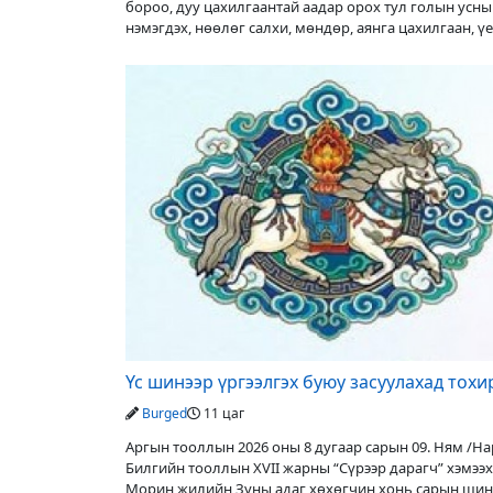
бороо, дуу цахилгаантай аадар орох тул голын усн
нэмэгдэх, нөөлөг салхи, мөндөр, аянга цахилгаан, ү
аюулаас сэрэмжлэхийг
Үс шинээр үргээлгэх буюу засуулахад тох
Burged
11 цаг
Аргын тооллын 2026 оны 8 дугаар сарын 09. Ням /Нар
Билгийн тооллын XVII жарны “Сүрээр дарагч” хэмээх
Морин жилийн Зуны адаг хөхөгчин хонь сарын шин