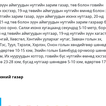
зүүн аймгуудын нутгийн зарим газар, төв болон говийн
 хэсгээр, 19-нд төвийн аймгуудын нутгийн өмнөд болон 
тгийн зарим газар, зүүн аймгуудын ихэнх нутгаар, 20-нд
, 21-нд төв болон зүүн аймгуудын нутгийн зарим газраар 
роо орно. Салхи ихэнх хугацаанд секундэд 5-10 метр, бо
-нд төвийн аймгуудын нутгаар, 19-нд нутгийн зүүн хагас
гай, Хөвсгөл, Хэнтийн уулархаг нутаг, Завхан голын эх,
Тэс, Туул, Тэрэлж, Хэрлэн, Онон голын хөндийгөөр шөнө
 өдөртөө 10-15 хэм, Эхийн голын Баянбүрд орчмоор шөн
эм, Их нууруудын хотгор, говийн бүс нутгийн өмнөд хэсгэ
ө 23-28 хэм, бусад нутгаар шөнөдөө 5-10 хэм, өдөртөө 17
ээний газар