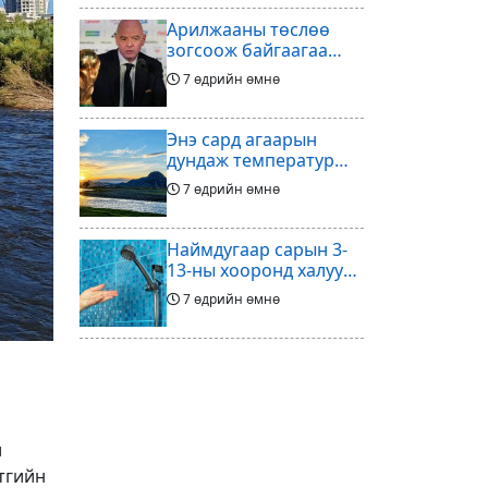
Арилжааны төслөө
зогсоож байгаагаа
Ж.Инфантино
7 өдрийн өмнө
мэдэгдэв
Энэ сард агаарын
дундаж температур
ихэнх нутгаар олон
7 өдрийн өмнө
жилийн дунджаас
дулаан байна
Наймдугаар сарын 3-
13-ны хооронд халуун
ус түр хязгаарлах бүс,
7 өдрийн өмнө
хороолол
Үс шинээр үргээлгэх
буюу засуулахад
тохиромжгүй
7 өдрийн өмнө
л
Хөлбөмбөгийг зарж
тгийн