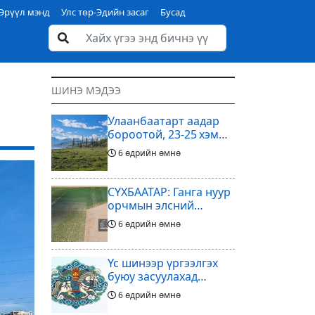
Эрүүл мэнд
Улс төр-Эдийн засаг
Бусад
ШИНЭ МЭДЭЭ
Улаанбаатарт аадар
бороотой, 23-25 хэм
дулаан байна
6 өдрийн өмнө
СҮХБААТАР: Ганга нуур
орчмын элсний
нүүдлийг зогсоох
6 өдрийн өмнө
туршилтын ажил үр
дүнгээ өгч эхэлжээ
Үс шинээр үргээлгэх
буюу засуулахад
тохиромжтой
6 өдрийн өмнө