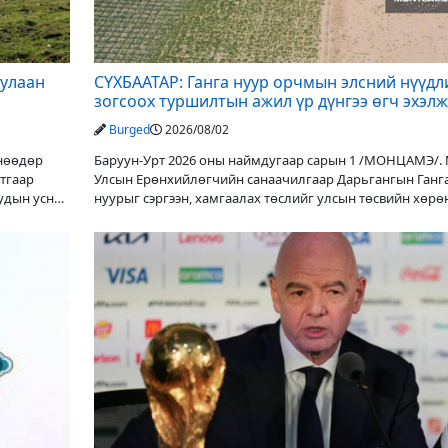
дулаан
СҮХБААТАР: Ганга нуур орчмын элсний нүүдл
зогсоох туршилтын ажил үр дүнгээ өгч эхэлж
Burged
2026/08/02
Өнөөдөр
Баруун-Урт 2026 оны наймдугаар сарын 1 /МОНЦАМЭ/.
утгаар
Улсын Ерөнхийлөгчийн санаачилгаар Дарьгангын Ганг
уудын усны
нуурыг сэргээн, хамгаалах төслийг улсын төсвийн хөрө
оруулалтаар хийж буй. Төслийн