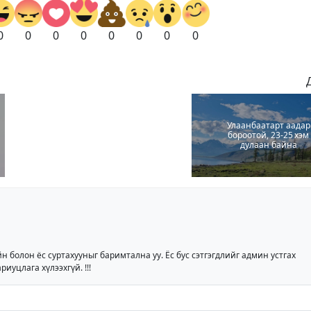
0
0
0
0
0
0
0
0
Улаанбаатарт аадар
бороотой, 23-25 хэм
дулаан байна
йн болон ёс суртахууныг баримтална уу. Ёс бус сэтгэгдлийг админ устгах
риуцлага хүлээхгүй. !!!