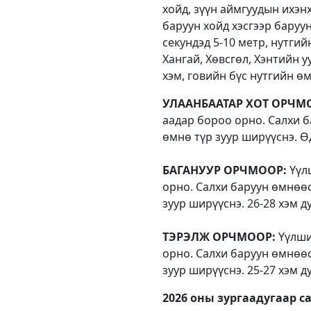
хойд, зүүн аймгуудын ихэн
баруун хойд хэсгээр баруу
секундэд 5-10 метр, нутги
Хангай, Хөвсгөл, Хэнтийн у
хэм, говийн бүс нутгийн өм
УЛААНБААТАР ХОТ ОРЧМ
аадар бороо орно. Салхи б
өмнө түр зуур ширүүснэ. Ө
БАГАНУУР ОРЧМООР:
Үүлш
орно. Салхи баруун өмнөөс
зуур ширүүснэ. 26-28 хэм д
ТЭРЭЛЖ ОРЧМООР:
Үүлшин
орно. Салхи баруун өмнөөс
зуур ширүүснэ. 25-27 хэм д
2026 оны зургаадугаар с