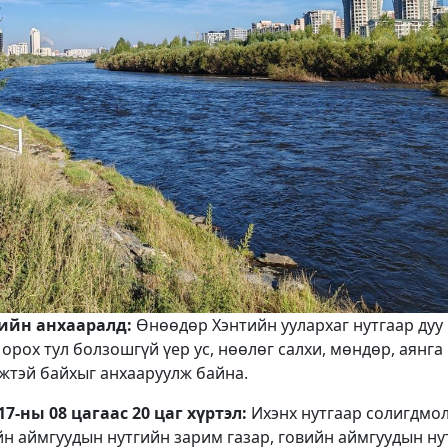
дийн анхааралд:
Өнөөдөр Хэнтийн уулархаг нутгаар дуу
орох тул болзошгүй үер ус, нөөлөг салхи, мөндөр, аянга
жтэй байхыг анхааруулж байна.
7-ны 08 цагаас 20 цаг хүртэл:
Ихэнх нутгаар солигдмо
йн аймгуудын нутгийн зарим газар, говийн аймгуудын ну