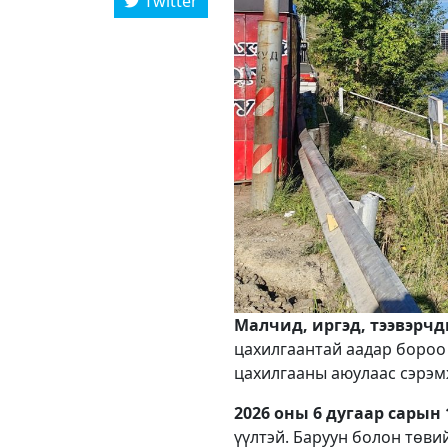
Twitter
Малчид, иргэд, тээвэрч
цахилгаантай аадар бороо 
цахилгааны аюулаас сэрэм
2026 оны 6 дугаар сарын 1
үүлтэй. Баруун болон төви