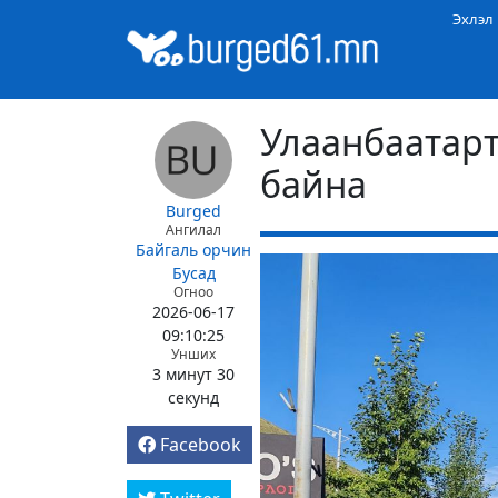
Эхлэл
Улаанбаатарт
байна
Burged
Ангилал
Байгаль орчин
Бусад
Огноо
2026-06-17
09:10:25
Унших
3 минут 30
секунд
Facebook