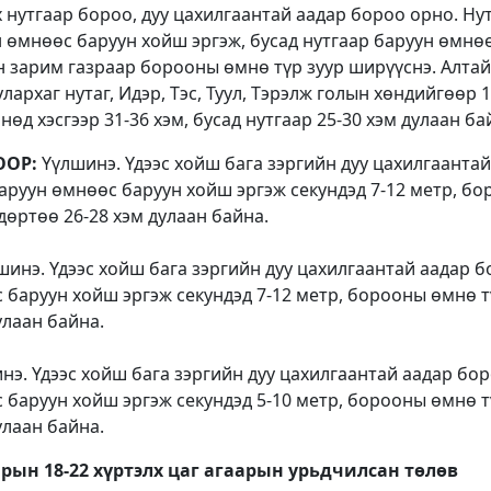
х нутгаар бороо, дуу цахилгаантай аадар бороо орно. Ну
н өмнөөс баруун хойш эргэж, бусад нутгаар баруун өмнө
йн зарим газраар борооны өмнө түр зуур ширүүснэ. Алтай
улархаг нутаг, Идэр, Тэс, Туул, Тэрэлж голын хөндийгөөр 
нөд хэсгээр 31-36 хэм, бусад нутгаар 25-30 хэм дулаан ба
ООР:
Үүлшинэ. Үдээс хойш бага зэргийн дуу цахилгаантай
аруун өмнөөс баруун хойш эргэж секундэд 7-12 метр, б
дөртөө 26-28 хэм дулаан байна.
инэ. Үдээс хойш бага зэргийн дуу цахилгаантай аадар 
 баруун хойш эргэж секундэд 7-12 метр, борооны өмнө 
улаан байна.
э. Үдээс хойш бага зэргийн дуу цахилгаантай аадар бо
 баруун хойш эргэж секундэд 5-10 метр, борооны өмнө 
улаан байна.
арын 18-
22 хүртэлх
цаг агаарын урьдчилсан төлөв