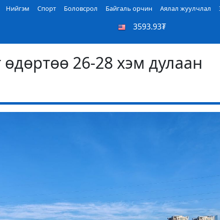
Нийгэм
Спорт
Боловсрол
Байгаль орчин
Аялал жуулчлал
3593.93₮
 өдөртөө 26-28 хэм дулаан