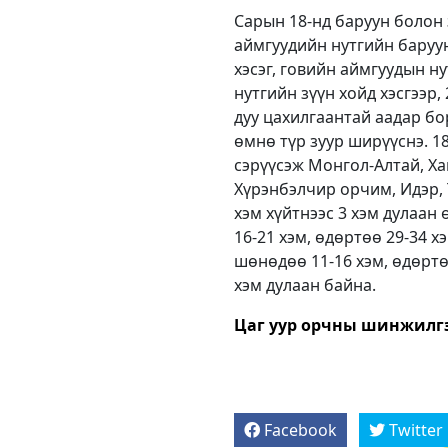
Сарын 18-нд баруун болон 
аймгуудийн нутгийн баруун
хэсэг, говийн аймгуудын ну
нутгийн зүүн хойд хэсгээр
дуу цахилгаантай аадар бо
өмнө түр зуур ширүүснэ. 18
сэрүүсэж Монгол-Алтай, Хан
Хүрэнбэлчир орчим, Идэр, 
хэм хүйтнээс 3 хэм дулаан
16-21 хэм, өдөртөө 29-34 х
шөнөдөө 11-16 хэм, өдөртө
хэм дулаан байна.
Цаг уур орчны шинжилг
Facebook
Twitter