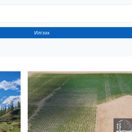
Илгээх