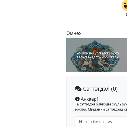
Өмнөх
Үс шинээр үргээлгэх буюу
засуулахад тохиромжтой
Сэтгэгдэл
(0)
Анхаар!
Та сэтгэгдэл бичихдээ хууль зү
эрхтэй. Мэдээний сэтгэгдэлд ха