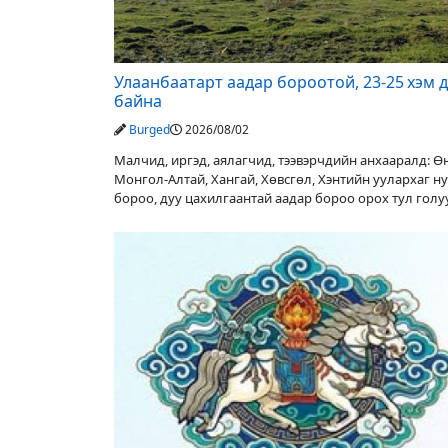
Улаанбаатарт аадар бороотой, 23-25 хэм 
байна
Burged
2026/08/02
Малчид, иргэд, аялагчид, тээвэрчдийн анхааралд: 
Монгол-Алтай, Хангай, Хөвсгөл, Хэнтийн уулархаг н
бороо, дуу цахилгаантай аадар бороо орох тул гол
түвшин нэмэгдэх, нөөлөг