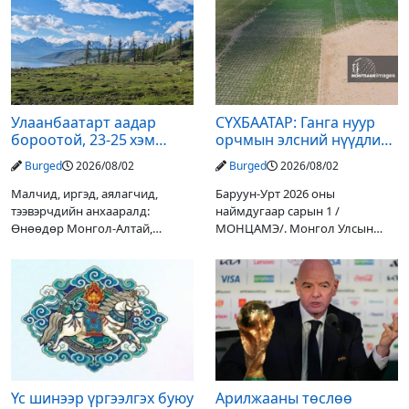
Улаанбаатарт аадар
СҮХБААТАР: Ганга нуур
бороотой, 23-25 хэм
орчмын элсний нүүдлийг
дулаан байна
зогсоох туршилтын ажил
Burged
2026/08/02
Burged
2026/08/02
үр дүнгээ өгч эхэлжээ
Малчид, иргэд, аялагчид,
Баруун-Урт 2026 оны
тээвэрчдийн анхааралд:
наймдугаар сарын 1 /
Өнөөдөр Монгол-Алтай,
МОНЦАМЭ/. Монгол Улсын
Хангай, Хөвсгөл, Хэнтийн
Ерөнхийлөгчийн санаачилгаар
уулархаг нутгаар бороо, дуу
Дарьгангын Ганга нуурыг
цахилгаантай аадар бороо
сэргээн, хамгаалах төслийг
орох тул голуудын усны
улсын төсвийн хөрөнгө
түвшин нэмэгдэх, нөөлөг
оруулалтаар хийж буй.
Төслийн
Үс шинээр үргээлгэх буюу
Арилжааны төслөө