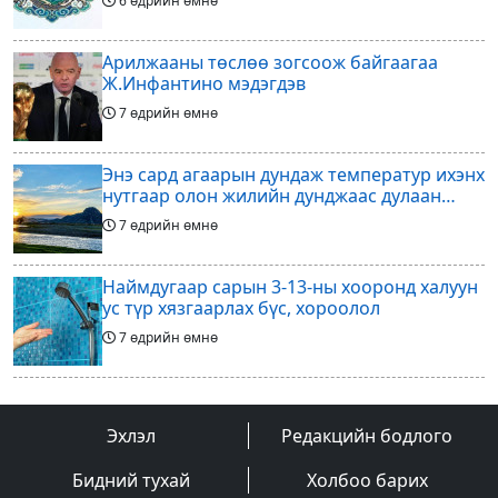
6 өдрийн өмнө
Арилжааны төслөө зогсоож байгаагаа
Ж.Инфантино мэдэгдэв
7 өдрийн өмнө
Энэ сард агаарын дундаж температур ихэнх
нутгаар олон жилийн дунджаас дулаан
байна
7 өдрийн өмнө
Наймдугаар сарын 3-13-ны хооронд халуун
ус түр хязгаарлах бүс, хороолол
7 өдрийн өмнө
Үс шинээр үргээлгэх буюу засуулахад
тохиромжгүй
Эхлэл
Редакцийн бодлого
7 өдрийн өмнө
Бидний тухай
Холбоо барих