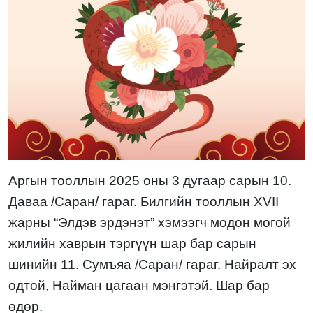
Аргын тооллын 2025 оны 3 д
угаа
р сарын
1
0
.
Даваа
/
Саран
/ гараг. Билгийн тооллын XVII
жарны “
Элдэв эрдэнэт
” хэмээгч модон
могой
жилийн
хавры
н
тэргүүн шар бар
сарын
шинийн 11
.
Сумъяа
/
Саран
/ гараг.
Найралт эх
одтой
,
Найман цагаан
мэнгэт
эй. Шар бар
ө
дөр.