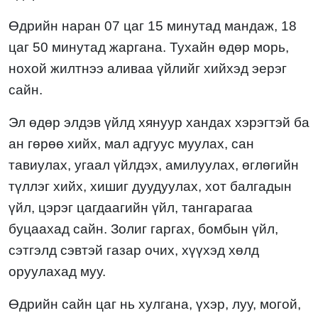
Өдрийн наран 0
7
цаг
15
минутад мандаж, 1
8
цаг
50
минутад жаргана. Тухайн өдөр
морь,
нохой
жилтнээ аливаа үйлийг хийхэд эерэг
сай
н
.
Эл өдөр элдэв үйлд хянуур хандах хэрэгтэй ба
ан гөрөө хийх, мал адгуус муулах, сан
тавиулах, угаал үйлдэх, амилуулах, өглөгийн
түллэг хийх, хишиг дуудуулах, хот балгадын
үйл, цэрэг цагдаагийн үйл, тангарагаа
буцаахад сайн. Золиг гаргах, бомбын үйл,
сэтгэлд сэвтэй газар очих, хүүхэд хөлд
оруулахад
муу.
Өдрийн сайн цаг нь
хулгана, үхэ
р,
л
уу
, могой
,