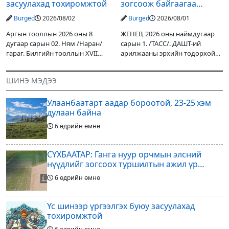
засуулахад тохиромжтой
зогсоож байгаагаа
Ж.Инфантино мэдэгдэв
Burged
2026/08/02
Burged
2026/08/01
Аргын тооллын 2026 оны 8
ЖЕНЕВ, 2026 оны наймдугаар
дугаар сарын 02. Ням /Наран/
сарын 1. /ТАСС/. ДАШТ-ий
гараг. Билгийн тооллын XVII
арилжааны эрхийн тодорхой
жарны “Сүрээр дарагч” хэмээх
хувийг хувийн хөрөнгө
гал Морин жилийн Зуны адаг
оруулагчдад худалдах
ШИНЭ МЭДЭЭ
хөхөгчин хонь сарын шинийн
төслөөсөө татгалзахаар
19, Адъяа /Асралт/
шийдвэрлэснээ ФИФА-гийн
Улаанбаатарт аадар бороотой, 23-25 хэм
ерөнхийлөгч Жанни
дулаан байна
6 өдрийн өмнө
СҮХБААТАР: Ганга нуур орчмын элсний
нүүдлийг зогсоох туршилтын ажил үр
дүнгээ өгч эхэлжээ
6 өдрийн өмнө
Үс шинээр үргээлгэх буюу засуулахад
тохиромжтой