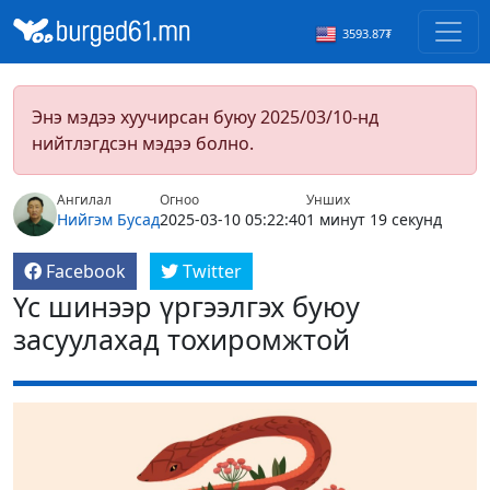
3593.87₮
Энэ мэдээ хуучирсан буюу 2025/03/10-нд
нийтлэгдсэн мэдээ болно.
Ангилал
Огноо
Унших
Нийгэм
Бусад
2025-03-10 05:22:40
1 минут 19 секунд
Facebook
Twitter
Үс шинээр үргээлгэх буюу
засуулахад тохиромжтой