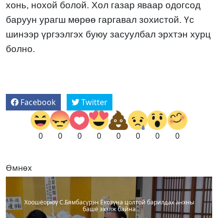
хонь, нохой
болой. Хол газар яваар одогсод
баруун урагш мөрөө
гаргавал зохистой. Үс
шинээр үргээлгэх буюу засуу
лбал эрхтэн хурц
болно.
Facebook
Twitter
0
0
0
0
0
0
0
0
Өмнөх
Хоошёорюү С.Бямбасүрэн Ёкозүна цолтой барилдах анхны
башё эхэлж байна