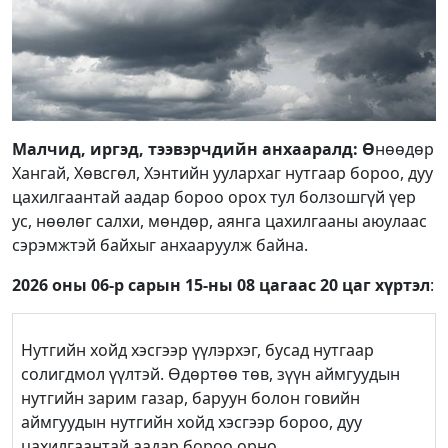
Малчид, иргэд, тээвэрчдийн анхааралд: Ө
нөөдөр
Хангай, Хөвсгөл, Хэнтийн уулархаг нутгаар бороо, дуу
цахилгаантай аадар бороо орох тул болзошгүй үер
ус, нөөлөг салхи, мөндөр, аянга цахилгааны аюулаас
сэрэмжтэй байхыг анхааруулж байна.
2026 оны 06-р сарын 15-ны 08 цагаас 20 цаг хүртэл
:
Нутгийн хойд хэсгээр үүлэрхэг, бусад нутгаар
солигдмол үүлтэй. Өдөртөө төв, зүүн аймгуудын
нутгийн зарим газар, баруун болон говийн
аймгуудын нутгийн хойд хэсгээр бороо, дуу
цахилгаантай аадар бороо орно.