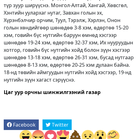
түр зуур ширүүснэ. Монгол-Алтай, Хангай, Хөвсгөл,
Хэнтийн уулархаг нутаг, Завхан голын эх,
Хүрэнбэлчир орчим, Туул, Тэрэлж, Хэрлэн, Онон
голын хөндийгөөр шөнөдөө 3-8 хэм, өдөртөө 15-20
хэм, говийн бүс нутгийн баруун өмнөд хэсгээр
шөнөдөө 19-24 хэм, өдөртөө 32-37 хэм, Их нууруудын
хотгор, говийн бүс нутгийн хойд болон зүүн хэсгээр
шөнөдөө 13-18 хэм, өдөртөө 26-31 хэм, бусад нутгаар
шөнөдөө 8-13 хэм, өдөртөө 20-25 хэм дулаан байна.
18-нд төвийн аймгуудын нутгийн хойд хэсгээр, 19-нд
нутгийн зүүн хагаст сэрүүснэ.
Цаг уур орчны шинжилгээний газар
Facebook
Twitter