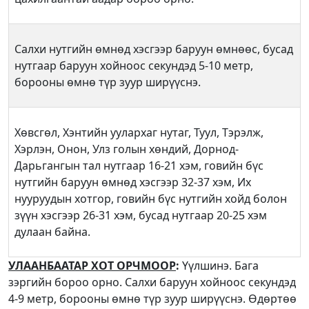
Салхи нутгийн өмнөд хэсгээр баруун өмнөөс, бусад
нутгаар баруун хойноос секундэд 5-10 метр,
борооны өмнө түр зуур ширүүснэ.
Хөвсгөл, Хэнтийн уулархаг нутаг, Туул, Тэрэлж,
Хэрлэн, Онон, Улз голын хөндий, Дорнод-
Дарьгангын тал нутгаар 16-21 хэм, говийн бүс
нутгийн баруун өмнөд хэсгээр 32-37 хэм, Их
нууруудын хотгор, говийн бүс нутгийн хойд болон
зүүн хэсгээр 26-31 хэм, бусад нутгаар 20-25 хэм
дулаан байна.
УЛААНБААТАР ХОТ ОРЧМООР
:
Үүлшинэ. Бага
зэргийн бороо орно. Салхи баруун хойноос секундэд
4-9 метр, борооны өмнө түр зуур ширүүснэ. Өдөртөө