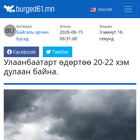
3593.93₮
Ангилал
Огноо
Унших
Байгаль орчин
2026-06-15
3 минут 16
Бусад
09:31:00
секунд
Facebook
Twitter
Улаанбаатарт өдөртөө 20-22 хэм
дулаан байна.