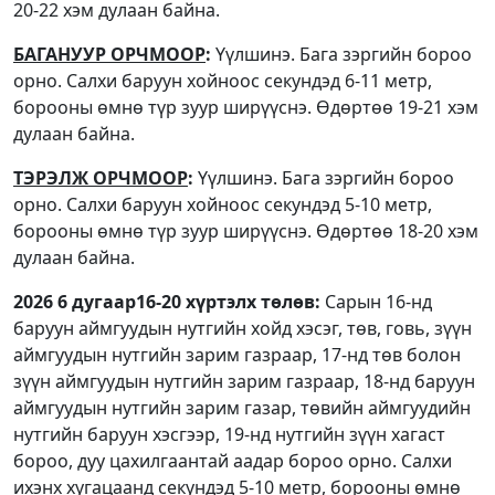
20-22 хэм дулаан байна.
БАГАНУУР ОРЧМООР
:
Үүлшинэ. Бага зэргийн бороо
орно. Салхи баруун хойноос секундэд 6-11 метр,
борооны өмнө түр зуур ширүүснэ. Өдөртөө 19-21 хэм
дулаан байна.
ТЭРЭЛЖ ОРЧМООР
:
Үүлшинэ. Бага зэргийн бороо
орно. Салхи баруун хойноос секундэд 5-10 метр,
борооны өмнө түр зуур ширүүснэ. Өдөртөө 18-20 хэм
дулаан байна.
2026 6 дугаар16-20 хүртэлх төлөв:
Сарын 16-нд
баруун аймгуудын нутгийн хойд хэсэг, төв, говь, зүүн
аймгуудын нутгийн зарим газраар, 17-нд төв болон
зүүн аймгуудын нутгийн зарим газраар, 18-нд баруун
аймгуудын нутгийн зарим газар, төвийн аймгуудийн
нутгийн баруун хэсгээр, 19-нд нутгийн зүүн хагаст
бороо, дуу цахилгаантай аадар бороо орно. Салхи
ихэнх хугацаанд секундэд 5-10 метр, борооны өмнө