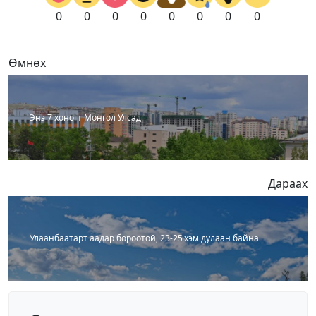
0
0
0
0
0
0
0
0
Өмнөх
Энэ 7 хоногт Монгол Улсад
Дараах
Улаанбаатарт аадар бороотой, 23-25 хэм дулаан байна