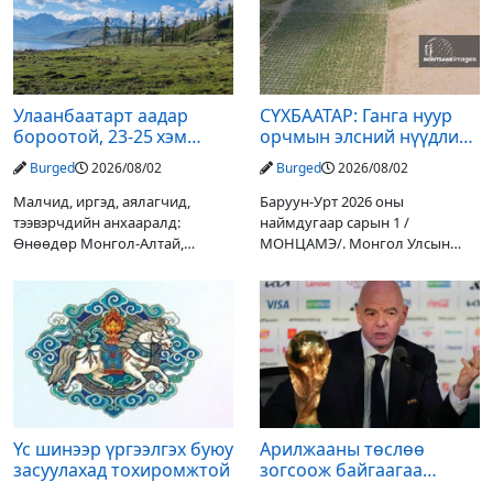
Улаанбаатарт аадар
СҮХБААТАР: Ганга нуур
бороотой, 23-25 хэм
орчмын элсний нүүдлийг
дулаан байна
зогсоох туршилтын ажил
Burged
2026/08/02
Burged
2026/08/02
үр дүнгээ өгч эхэлжээ
Малчид, иргэд, аялагчид,
Баруун-Урт 2026 оны
тээвэрчдийн анхааралд:
наймдугаар сарын 1 /
Өнөөдөр Монгол-Алтай,
МОНЦАМЭ/. Монгол Улсын
Хангай, Хөвсгөл, Хэнтийн
Ерөнхийлөгчийн санаачилгаар
уулархаг нутгаар бороо, дуу
Дарьгангын Ганга нуурыг
цахилгаантай аадар бороо
сэргээн, хамгаалах төслийг
орох тул голуудын усны
улсын төсвийн хөрөнгө
түвшин нэмэгдэх, нөөлөг
оруулалтаар хийж буй.
Төслийн
Үс шинээр үргээлгэх буюу
Арилжааны төслөө
засуулахад тохиромжтой
зогсоож байгаагаа
Ж.Инфантино мэдэгдэв