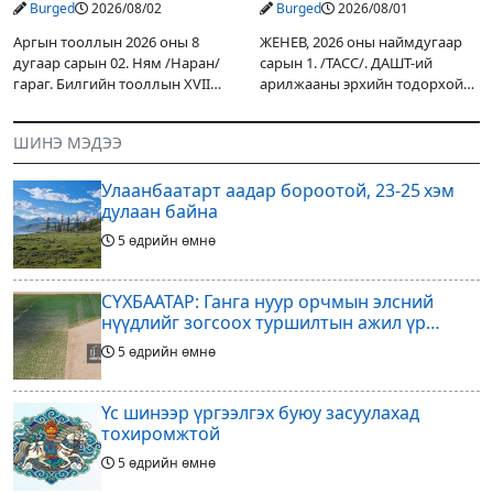
Burged
2026/08/02
Burged
2026/08/01
Аргын тооллын 2026 оны 8
ЖЕНЕВ, 2026 оны наймдугаар
дугаар сарын 02. Ням /Наран/
сарын 1. /ТАСС/. ДАШТ-ий
гараг. Билгийн тооллын XVII
арилжааны эрхийн тодорхой
жарны “Сүрээр дарагч” хэмээх
хувийг хувийн хөрөнгө
гал Морин жилийн Зуны адаг
оруулагчдад худалдах
ШИНЭ МЭДЭЭ
хөхөгчин хонь сарын шинийн
төслөөсөө татгалзахаар
19, Адъяа /Асралт/
шийдвэрлэснээ ФИФА-гийн
Улаанбаатарт аадар бороотой, 23-25 хэм
ерөнхийлөгч Жанни
дулаан байна
5 өдрийн өмнө
СҮХБААТАР: Ганга нуур орчмын элсний
нүүдлийг зогсоох туршилтын ажил үр
дүнгээ өгч эхэлжээ
5 өдрийн өмнө
Үс шинээр үргээлгэх буюу засуулахад
тохиромжтой
5 өдрийн өмнө