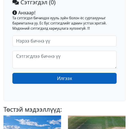
Сэтгэгдэл
(0)
Анхаар!
Та сэтгэгдэл бичихдээ хууль зүйн болон ёс суртахууныг
баримтална уу. Ёс бус сэтгэгдлийг админ устгах эрхтэй.
Мэдээний сэтгэгдэлд хариуцлага хүлээхгүй. !!!
Илгээх
Төстэй мэдээллүүд: