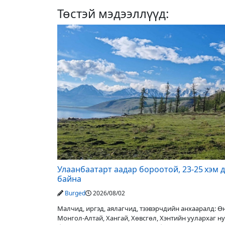
Төстэй мэдээллүүд:
Улаанбаатарт аадар бороотой, 23-25 хэм 
байна
Burged
2026/08/02
Малчид, иргэд, аялагчид, тээвэрчдийн анхааралд: 
Монгол-Алтай, Хангай, Хөвсгөл, Хэнтийн уулархаг н