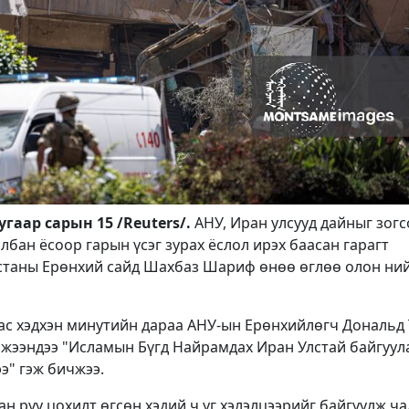
гаар сарын 15 /Reuters/.
АНУ, Иран улсууд дайныг зогс
лбан ёсоор гарын үсэг зурах ёслол ирэх баасан гарагт
станы Ерөнхий сайд Шахбаз Шариф өнөө өглөө олон ни
ас хэдхэн минутийн дараа АНУ-ын Ерөнхийлөгч Дональд
үлжээндээ "Исламын Бүгд Найрамдах Иран Улстай байгуул
э" гэж бичжээ.
ан руу цохилт өгсөн хэдий ч уг хэлэлцээрийг байгуулж ч