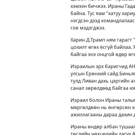
хэмээн бичжээ. Ираны Гада
байна. Тус яам "хатуу хар
нэгдсэн дээд командлалаас 
гэж мэдэгджээ.
Харин Д.Трамп ням гарагт 
цохилт өгөх ёсгүй байлаа.
байгаа энэ онцгой өдөр өг
Израилын эрх баригчид АНУ
улсын Ерөнхий сайд Бинья
тулд Ливан дахь цэргийн а
санал зөрөлдөөд байгаа ю
Израил болон Ираны талыг
мөргөлдөөн нь өнгөрсөн х
ажиллагааны дараа дахин д
Ираны өндөр албан тушаалт
төслийн нөхцөлийн дагуу 