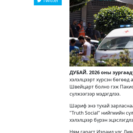
Twitter
ДУБАЙ. 2026 оны зургааду
хэлэлцээрт хүрсэн бөгөөд а
Швейцарт болно гэж Паки
сүлжээгээр мэдэгдлээ.
Шариф энэ тухай зарласна
"Truth Social" нийгмийн с
хэлэлцээр бүрэн эцэслэгдлэ
Ням гарагт Израил улс Лив