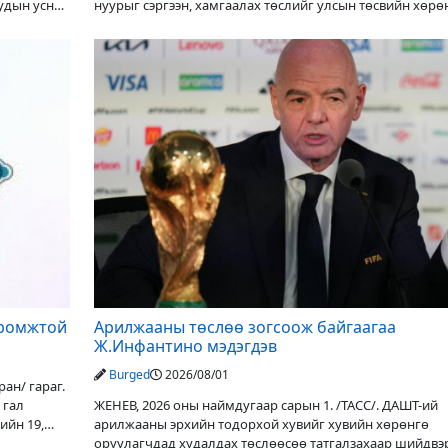
уудын усны
нуурыг сэргээн, хамгаалах төслийг улсын төсвийн хөрө
оруулалтаар хийж буй. Төслийн
иромжтой
Арилжааны төслөө зогсоож байгаагаа
Ж.Инфантино мэдэгдэв
Burged
2026/08/01
ан/ гараг.
 гал
ЖЕНЕВ, 2026 оны наймдугаар сарын 1. /ТАСС/. ДАШТ-ий
ийн 19,
арилжааны эрхийн тодорхой хувийг хувийн хөрөнгө
оруулагчдад худалдах төслөөсөө татгалзахаар шийдвэ