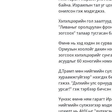
байна. Израилын тал уг ц
онилсон гэж мэдэгджээ.
Хэлэлцээрийн гол заалтууд
"Ливаныг оролцуулан фрон
зогсоох" талаар тусгасан б
Өмнө нь хэд хэдэн эх сурва
Ормузын хоолойг дахин нээ
зогсоох хэлэлцээрийг сун
асуудлыг 60 хоногийн нэмэ
Д.Трамп мөн нийгмийн сүлж
хураамжгүйгээр" нээгдэх б
гэжээ. "Дэлхийн улс орнууд
урсаг!" гэж тэрбээр бичсэн
Үүнээс өмнө ням гарагт Ир
нийгмийн сүлжээгээр мэдэ
цохилт нь АНУ-ыг "хүлээсэн