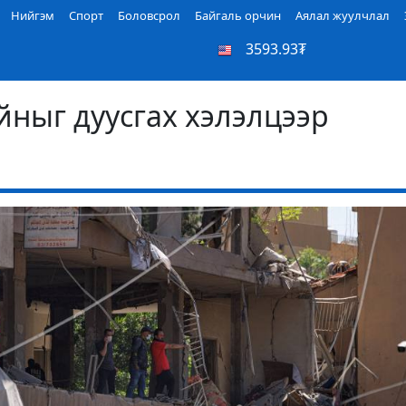
Нийгэм
Спорт
Боловсрол
Байгаль орчин
Аялал жуулчлал
3593.93₮
йныг дуусгах хэлэлцээр