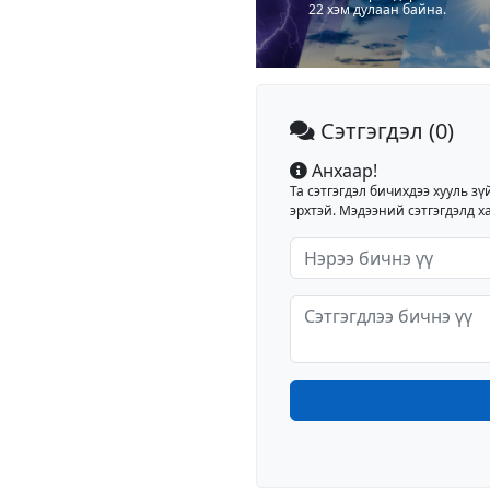
22 хэм дулаан байна.
Сэтгэгдэл
(0)
Анхаар!
Та сэтгэгдэл бичихдээ хууль зү
эрхтэй. Мэдээний сэтгэгдэлд ха