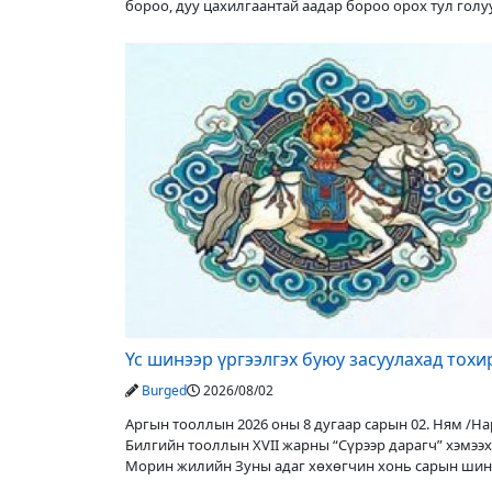
бороо, дуу цахилгаантай аадар бороо орох тул гол
түвшин нэмэгдэх, нөөлөг
Үс шинээр үргээлгэх буюу засуулахад тох
Burged
2026/08/02
Аргын тооллын 2026 оны 8 дугаар сарын 02. Ням /Нар
Билгийн тооллын XVII жарны “Сүрээр дарагч” хэмээх
Морин жилийн Зуны адаг хөхөгчин хонь сарын шин
Адъяа /Асралт/