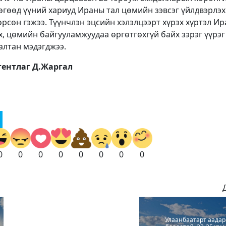
гөөд үүний хариуд Ираны тал цөмийн зэвсэг үйлдвэрлэх
сөн гэжээ. Түүнчлэн эцсийн хэлэлцээрт хүрэх хүртэл И
х, цөмийн байгууламжуудаа өргөтгөхгүй байх зэрэг үүрэг
алтан мэдэгджээ.
ентлаг Д.Жаргал
0
0
0
0
0
0
0
0
Улаанбаатарт аадар