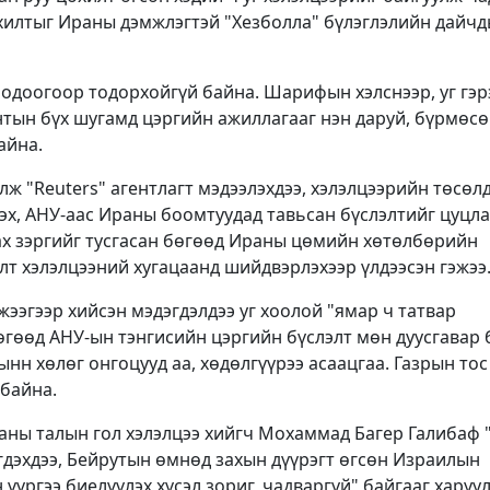
охилтыг Ираны дэмжлэгтэй "Хезболла" бүлэглэлийн дайчд
 одоогоор тодорхойгүй байна. Шарифын хэлснээр, уг гэр
тын бүх шугамд цэргийн ажиллагааг нэн даруй, бүрмөс
айна.
лж "Reuters" агентлагт мэдээлэхдээ, хэлэлцээрийн төсөл
х, АНУ-аас Ираны боомтуудад тавьсан бүслэлтийг цуцлах
гах зэргийг тусгасан бөгөөд Ираны цөмийн хөтөлбөрийн
лт хэлэлцээний хугацаанд шийдвэрлэхээр үлдээсэн гэжээ
ээгээр хийсэн мэдэгдэлдээ уг хоолой "ямар ч татвар
өгөөд АНУ-ын тэнгисийн цэргийн бүслэлт мөн дуусгавар
ынн хөлөг онгоцууд аа, хөдөлгүүрээ асаацгаа. Газрын тос
 байна.
аны талын гол хэлэлцээ хийгч Мохаммад Багер Галибаф 
гдэхдээ, Бейрутын өмнөд захын дүүрэгт өгсөн Израилын
 үүргээ биелүүлэх хүсэл зориг, чадваргүй" байгааг харуу