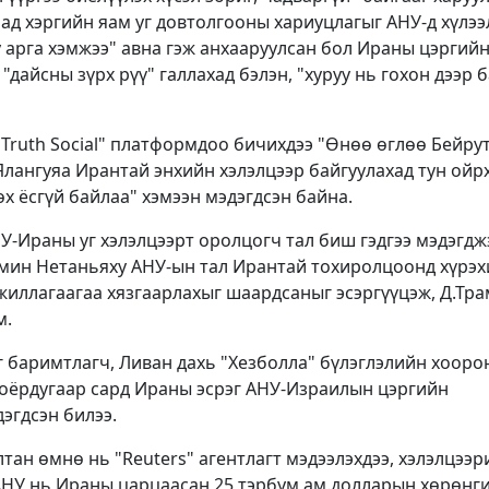
ад хэргийн яам уг довтолгооны хариуцлагыг АНУ-д хүлээ
иу арга хэмжээ" авна гэж анхааруулсан бол Ираны цэргий
"дайсны зүрх рүү" галлахад бэлэн, "хуруу нь гохон дээр 
"Truth Social" платформдоо бичихдээ "Өнөө өглөө Бейрут
 Ялангуяа Ирантай энхийн хэлэлцээр байгуулахад тун ойр
өх ёсгүй байлаа" хэмээн мэдэгдсэн байна.
-Ираны уг хэлэлцээрт оролцогч тал биш гэдгээ мэдэгджэ
мин Нетаньяху АНУ-ын тал Ирантай тохиролцоонд хүрэ
жиллагаагаа хязгаарлахыг шаардсаныг эсэргүүцэж, Д.Тр
м.
 баримтлагч, Ливан дахь "Хезболла" бүлэглэлийн хооро
оёрдугаар сард Ираны эсрэг АНУ-Израилын цэргийн
эгдсэн билээ.
ан өмнө нь "Reuters" агентлагт мэдээлэхдээ, хэлэлцээр
АНУ нь Ираны царцаасан 25 тэрбум ам.долларын хөрөнг