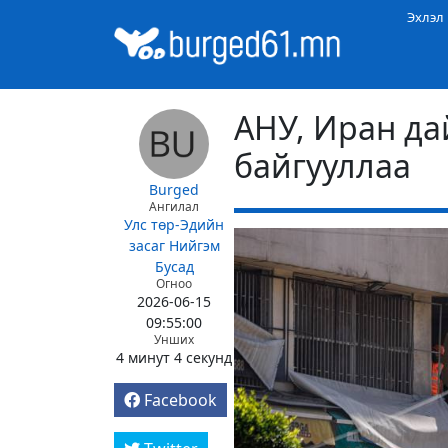
Эхлэл
АНУ, Иран да
байгууллаа
Burged
Ангилал
Улс төр-Эдийн
засаг
Нийгэм
Бусад
Огноо
2026-06-15
09:55:00
Унших
4 минут 4 секунд
Facebook