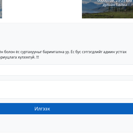
бороотой, 23-25 хэм
дулаан байна
йн болон ёс суртахууныг баримтална уу. Ёс бус сэтгэгдлийг админ устгах
риуцлага хүлээхгүй. !!!
Илгээх