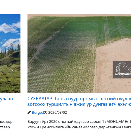
дулаан
СҮХБААТАР: Ганга нуур орчмын элсний нүүдл
зогсоох туршилтын ажил үр дүнгээ өгч эхэлж
Burged
2026/08/02
Өнөөдөр
Баруун-Урт 2026 оны наймдугаар сарын 1 /МОНЦАМЭ/.
утгаар
Улсын Ерөнхийлөгчийн санаачилгаар Дарьгангын Ганг