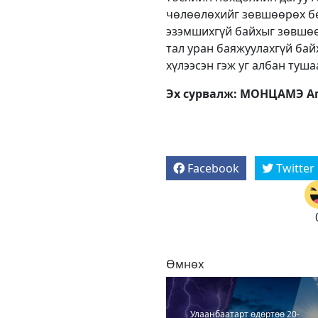
чөлөөлөхийг зөвшөөрөх бө
эзэмшихгүй байхыг зөвшөөр
тал уран баяжуулахгүй бай
хүлээсэн гэж уг албан туша
Эх сурвалж: МОНЦАМЭ Аг
Facebook
Twitter
Өмнөх
Улаанбаатарт өдөртөө 20-