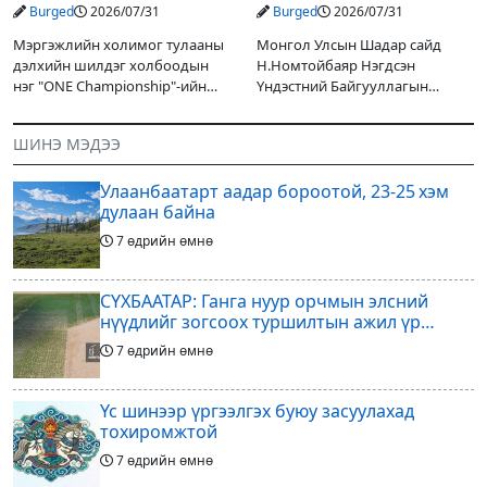
гэрийнхэндээ байшин
бууруулах чиглэлээр
Burged
2026/07/31
Burged
2026/07/31
авч өгнө
НҮБ-тай хамтын
ажиллагаагаа
Мэргэжлийн холимог тулааны
Монгол Улсын Шадар сайд
өргөжүүлэхээр санал
дэлхийн шилдэг холбоодын
Н.Номтойбаяр Нэгдсэн
солилцлоо
нэг "ONE Championship"-ийн
Үндэстний Байгууллагын
ээлжит өдөрлөг
Суурин зохицуулагч Яап ван
өнөөдөр/2026.07.31/ болно. Энэ
Хиердэнийг хүлээн авч уулзан,
ШИНЭ МЭДЭЭ
өдөрлөгийн оргил тулааны
Монгол Улс, НҮБ-ын хамтын
эзэд нь бантам жингийн аварга
ажиллагааны өнөөгийн байдал
Улаанбаатарт аадар бороотой, 23-25 хэм
болон цаашдын
дулаан байна
7 өдрийн өмнө
СҮХБААТАР: Ганга нуур орчмын элсний
нүүдлийг зогсоох туршилтын ажил үр
дүнгээ өгч эхэлжээ
7 өдрийн өмнө
Үс шинээр үргээлгэх буюу засуулахад
тохиромжтой
7 өдрийн өмнө