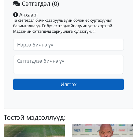
Сэтгэгдэл
(0)
Анхаар!
Та сэтгэгдэл бичихдээ хууль зүйн болон ёс суртахууныг
баримтална уу. Ёс бус сэтгэгдлийг админ устгах эрхтэй.
Мэдээний сэтгэгдэлд хариуцлага хүлээхгүй. !!!
Илгээх
Төстэй мэдээллүүд: