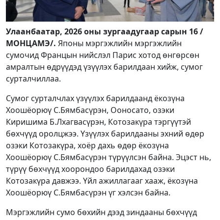
Улаанбаатар, 2026 оны зургаадугаар сарын 16 /
МОНЦАМЭ/.
Японы мэргэжлийн мэргэжлийн
сумочид Францын нийслэл Парис хотод өнгөрсөн
амралтын өдрүүдэд үзүүлэх барилдаан хийж, сумог
сурталчиллаа.
Сумог сурталчлах үзүүлэх барилдаанд ёкозүна
Хоошёорюү С.Бямбасүрэн, Ооносато, озэки
Киришима Б.Лхагвасүрэн, Котозакүра тэргүүтэй
бөхчүүд оролцжээ. Үзүүлэх барилдааны эхний өдөр
озэки Котозакүра, хоёр дахь өдөр ёкозүна
Хоошёорюү С.Бямбасүрэн түрүүлсэн байна. Эцэст нь,
түрүү бөхчүүд хоорондоо барилдахад озэки
Котозакүра давжээ. Үйл ажиллагааг хааж, ёкозүна
Хоошёорюү С.Бямбасүрэн үг хэлсэн байна.
Мэргэжлийн сумо бөхийн дээд зиндааны бөхчүүд