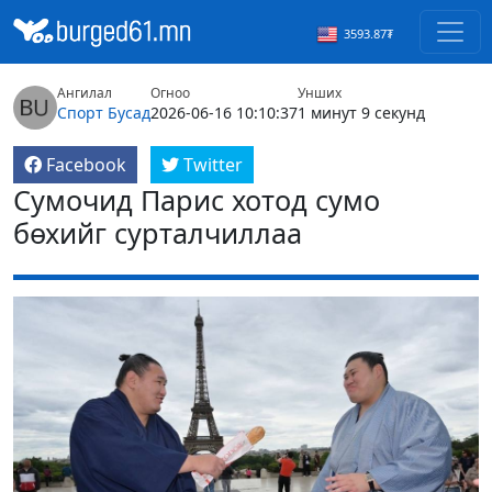
3593.87₮
Ангилал
Огноо
Унших
Спорт
Бусад
2026-06-16 10:10:37
1 минут 9 секунд
Facebook
Twitter
Сумочид Парис хотод сумо
бөхийг сурталчиллаа