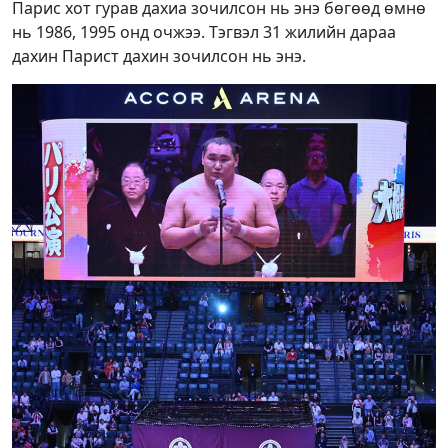
Парис хот гурав дахиа зочилсон нь энэ бөгөөд өмнө
нь 1986, 1995 онд очжээ. Тэгвэл 31 жилийн дараа
дахин Парист дахин зочилсон нь энэ.