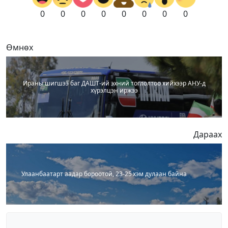
0
0
0
0
0
0
0
0
Өмнөх
Ираны шигшээ баг ДАШТ-ий эхний тоглолтоо хийхээр АНУ-д
хүрэлцэн иржээ
Дараах
Улаанбаатарт аадар бороотой, 23-25 хэм дулаан байна