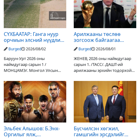
СҮХБААТАР: Ганга нуур
Арилжааны төслөө
орчмын элсний нүүдлийг
зогсоож байгаагаа
зогсоох туршилтын ажил
Ж.Инфантино мэдэгдэв
Burged
2026/08/02
Burged
2026/08/01
үр дүнгээ өгч эхэлжээ
Баруун-Урт 2026 оны
ЖЕНЕВ, 2026 оны наймдугаар
наймдугаар сарын 1 /
сарын 1. /ТАСС/. ДАШТ-ий
МОНЦАМЭ/. Монгол Улсын
арилжааны эрхийн тодорхой
Ерөнхийлөгчийн санаачилгаар
хувийг хувийн хөрөнгө
Дарьгангын Ганга нуурыг
оруулагчдад худалдах
сэргээн, хамгаалах төслийг
төслөөсөө татгалзахаар
улсын төсвийн хөрөнгө
шийдвэрлэснээ ФИФА-гийн
оруулалтаар хийж буй.
ерөнхийлөгч Жанни
Төслийн
Эльбек Алышов: Б.Энх-
Бүсчилсэн хөгжил,
Оргилыг ялж,
гамшгийн эрсдэлийг