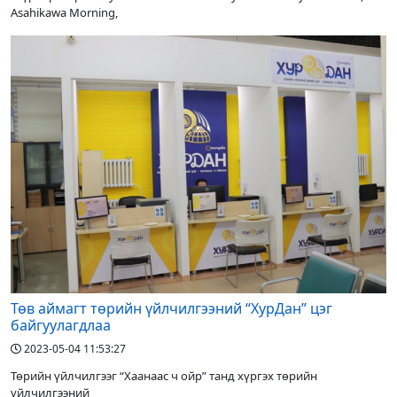
Asahikawa Morning,
Төв аймагт төрийн үйлчилгээний “ХурДан” цэг
байгуулагдлаа
2023-05-04 11:53:27
Төрийн үйлчилгээг “Хаанаас ч ойр” танд хүргэх төрийн
үйлчилгээний