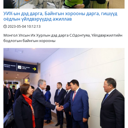
УИХ-ын дэд дарга, Байнгын хорооны дарга, гишүүд
оёдлын үйлдвэрүүдэд ажиллав
2023-05-04 10:12:13
Монгол Улсын Их Хурлын дэд дарга С.Одонтуяа, Үйлдвэржилтийн
бодлогын байнгын хорооны