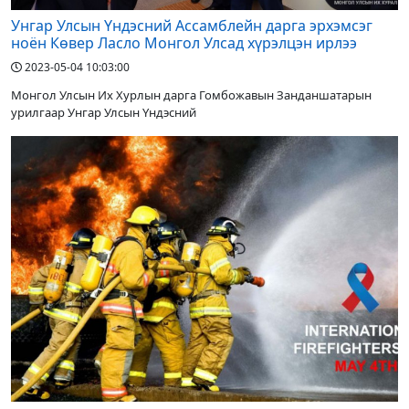
Унгар Улсын Үндэсний Ассамблейн дарга эрхэмсэг
ноён Көвер Ласло Монгол Улсад хүрэлцэн ирлээ
2023-05-04 10:03:00
Монгол Улсын Их Хурлын дарга Гомбожавын Занданшатарын
урилгаар Унгар Улсын Үндэсний