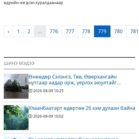
өдрийн нэгдсэн хуралдаанаар
‹
1
2
...
776
777
778
779
780
781
ШИНЭ МЭДЭЭ
Өнөөдөр Сэлэнгэ, Төв, Өвөрхангайн
нутгаар аадар орж, үерлэх аюултайг
анхааруулав
2026-08-09
10:25
Улаанбаатарт өдөртөө 26 хэм дулаан байна
2026-08-09
10:02