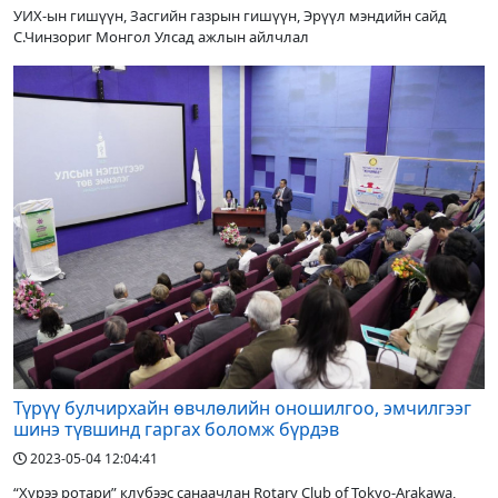
УИХ-ын гишүүн, Засгийн газрын гишүүн, Эрүүл мэндийн сайд
С.Чинзориг Монгол Улсад ажлын айлчлал
Түрүү булчирхайн өвчлөлийн оношилгоо, эмчилгээг
шинэ түвшинд гаргах боломж бүрдэв
2023-05-04 12:04:41
“Хүрээ ротари” клубээс санаачлан Rotary Club of Tokyo-Arakawa,