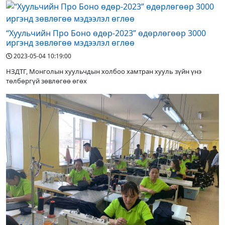
“Хуульчийн Про Боно өдөр-2023” өдөрлөгөөр 3000
иргэнд зөвлөгөө мэдээлэл өглөө
2023-05-04 10:19:00
НЗДТГ, Монголын хуульчдын холбоо хамтран хууль зүйн үнэ
төлбөргүй зөвлөгөө өгөх