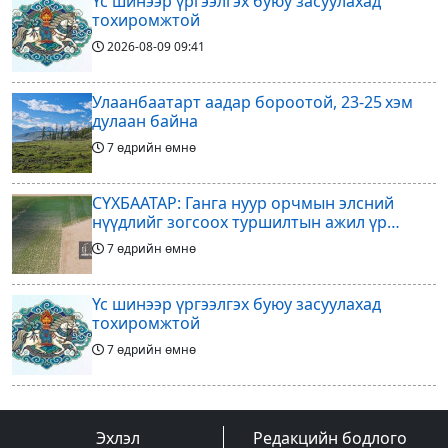
Үс шинээр үргээлгэх буюу засуулахад
тохиромжтой
2026-08-09
09:41
Улаанбаатарт аадар бороотой, 23-25 хэм
дулаан байна
7 өдрийн өмнө
СҮХБААТАР: Ганга нуур орчмын элсний
нүүдлийг зогсоох туршилтын ажил үр
дүнгээ өгч эхэлжээ
7 өдрийн өмнө
Үс шинээр үргээлгэх буюу засуулахад
тохиромжтой
7 өдрийн өмнө
Арилжааны төслөө зогсоож байгаагаа
Ж.Инфантино мэдэгдэв
Эхлэл
Редакцийн бодлого