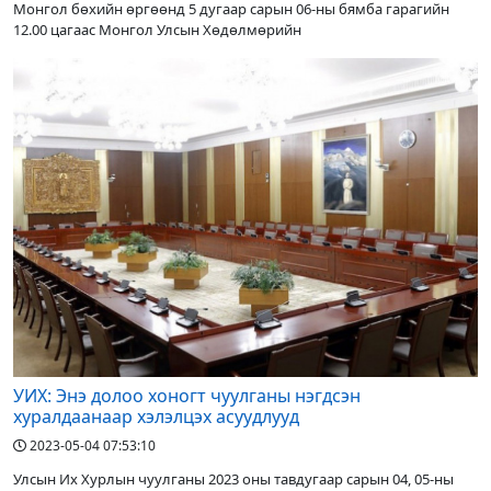
Монгол бөхийн өргөөнд 5 дугаар сарын 06-ны бямба гарагийн
12.00 цагаас Монгол Улсын Хөдөлмөрийн
УИХ: Энэ долоо хоногт чуулганы нэгдсэн
хуралдаанаар хэлэлцэх асуудлууд
2023-05-04 07:53:10
Улсын Их Хурлын чуулганы 2023 оны тавдугаар сарын 04, 05-ны