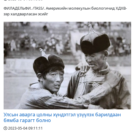
ФИЛАДЕЛЬФИ. /TASS/. Америкийн молекулын биологичид ХДХВ-
ээр халдварласан эсийг
Улсын аварга цолны хүндэтгэл үзүүлэх барилдаан
бямба гарагт болно
2023-05-04 09:11:11