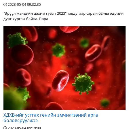
2023-05-04 09:32:35
"Эрүүл мэндийн цахим гүйлт 2023" тавдугаар сарын 02-ны өдрийн
дүнг хүргэж байна. Пара
ХДХВ-ийг устгах генийн эмчилгээний арга
боловсруулжээ
2023-05-04 09:19:00