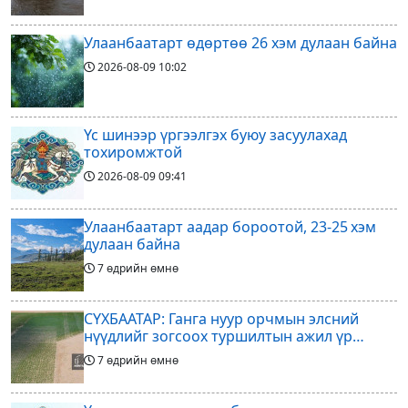
Улаанбаатарт өдөртөө 26 хэм дулаан байна
2026-08-09
10:02
Үс шинээр үргээлгэх буюу засуулахад
тохиромжтой
2026-08-09
09:41
Улаанбаатарт аадар бороотой, 23-25 хэм
дулаан байна
7 өдрийн өмнө
СҮХБААТАР: Ганга нуур орчмын элсний
нүүдлийг зогсоох туршилтын ажил үр
дүнгээ өгч эхэлжээ
7 өдрийн өмнө