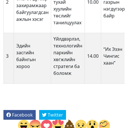
2
тухай
10.00
газрын
захирамжаар
хуулийн
нэгдүгээр
байгуулагдсан
төслийг
байр
ажлын хэсэг
танилцуулах
Үйлдвэрлэл,
Эдийн
технологийн
“Их Эзэн
засгийн
паркийн
3
14.00
Чингис
байнгын
хөгжлийн
хаан”
хороо
стратеги ба
боломж
Facebook
Twitter