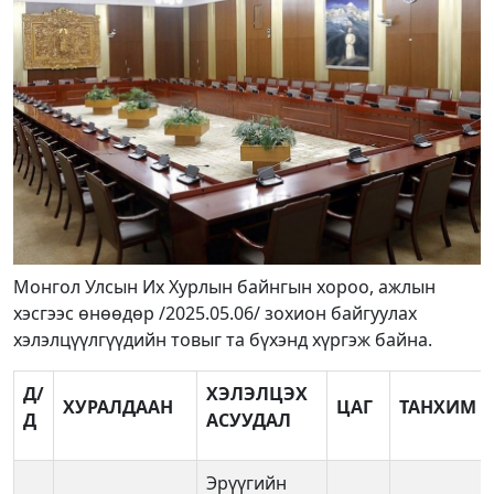
Монгол Улсын Их Хурлын байнгын хороо, ажлын
хэсгээс өнөөдөр /2025.05.06/ зохион байгуулах
хэлэлцүүлгүүдийн товыг та бүхэнд хүргэж байна.
Д/
ХЭЛЭЛЦЭХ
ХУРАЛДААН
ЦАГ
ТАНХИМ
Д
АСУУДАЛ
Эрүүгийн