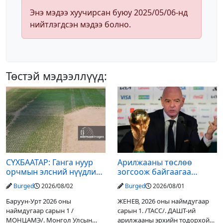
Энэ мэдээ хуучирсан буюу 2025/05/06-нд
нийтлэгдсэн мэдээ болно.
Төстэй мэдээллүүд:
СҮХБААТАР: Ганга нуур
Арилжааны төслөө
орчмын элсний нүүдлийг
зогсоож байгаагаа
зогсоох туршилтын ажил
Ж.Инфантино мэдэгдэв
Burged
2026/08/02
Burged
2026/08/01
үр дүнгээ өгч эхэлжээ
Баруун-Урт 2026 оны
ЖЕНЕВ, 2026 оны наймдугаар
наймдугаар сарын 1 /
сарын 1. /ТАСС/. ДАШТ-ий
МОНЦАМЭ/. Монгол Улсын
арилжааны эрхийн тодорхой