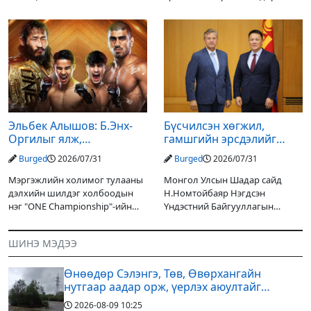
Ерөнхийлөгчийн санаачилгаар
хувийг хувийн хөрөнгө
Дарьгангын Ганга нуурыг
оруулагчдад худалдах
сэргээн, хамгаалах төслийг
төслөөсөө татгалзахаар
улсын төсвийн хөрөнгө
шийдвэрлэснээ ФИФА-гийн
оруулалтаар хийж буй.
ерөнхийлөгч Жанни
Төслийн
Эльбек Алышов: Б.Энх-
Бүсчилсэн хөгжил,
Оргилыг ялж,
гамшгийн эрсдэлийг
гэрийнхэндээ байшин
бууруулах чиглэлээр
Burged
2026/07/31
Burged
2026/07/31
авч өгнө
НҮБ-тай хамтын
ажиллагаагаа
Мэргэжлийн холимог тулааны
Монгол Улсын Шадар сайд
өргөжүүлэхээр санал
дэлхийн шилдэг холбоодын
Н.Номтойбаяр Нэгдсэн
солилцлоо
нэг "ONE Championship"-ийн
Үндэстний Байгууллагын
ээлжит өдөрлөг
Суурин зохицуулагч Яап ван
өнөөдөр/2026.07.31/ болно. Энэ
Хиердэнийг хүлээн авч уулзан,
ШИНЭ МЭДЭЭ
өдөрлөгийн оргил тулааны
Монгол Улс, НҮБ-ын хамтын
эзэд нь бантам жингийн аварга
ажиллагааны өнөөгийн байдал
Өнөөдөр Сэлэнгэ, Төв, Өвөрхангайн
болон цаашдын
нутгаар аадар орж, үерлэх аюултайг
анхааруулав
2026-08-09
10:25