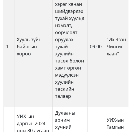
хэрэг хянан
шийдвэрлэх
тухай хуульд
нэмэлт,
өөрчлөлт
Хууль зүйн
оруулах
“Их Эзэн
1
байнгын
тухай
09.00
Чингис
хороо
хуулийн
хаан”
төсөл болон
хамт өргөн
мэдүүлсэн
хуулийн
төслийн
талаар
Дулааны
УИХ-ын
эрчим
УИХ-ын
даргын 2024
хүчний
Тамгын
оны 80 дугаар