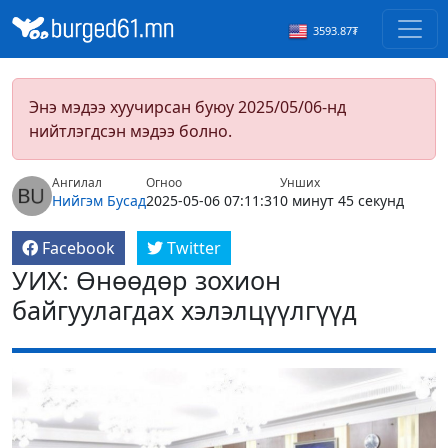
3593.87₮
Энэ мэдээ хуучирсан буюу 2025/05/06-нд
нийтлэгдсэн мэдээ болно.
Ангилал
Огноо
Унших
Нийгэм
Бусад
2025-05-06 07:11:31
0 минут 45 секунд
Facebook
Twitter
УИХ: Өнөөдөр зохион
байгуулагдах хэлэлцүүлгүүд