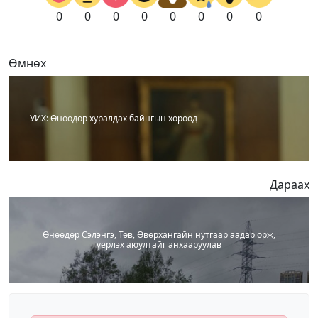
0
0
0
0
0
0
0
0
Өмнөх
УИХ: Өнөөдөр хуралдах байнгын хороод
Дараах
Өнөөдөр Сэлэнгэ, Төв, Өвөрхангайн нутгаар аадар орж,
үерлэх аюултайг анхааруулав