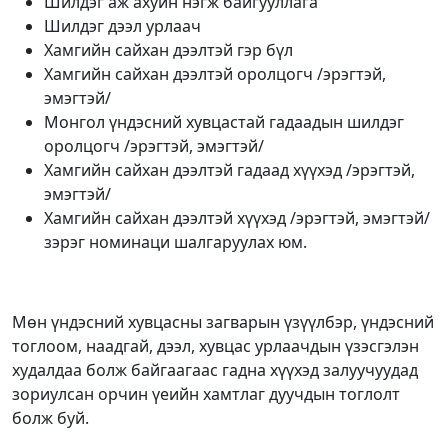
Шилдэг аж ахуйн нэгж байгууллага
Шилдэг дээл урлаач
Хамгийн сайхан дээлтэй гэр бүл
Хамгийн сайхан дээлтэй оролцогч /эрэгтэй,
эмэгтэй/
Монгол үндэсний хувцастай гадаадын шилдэг
оролцогч /эрэгтэй, эмэгтэй/
Хамгийн сайхан дээлтэй гадаад хүүхэд /эрэгтэй,
эмэгтэй/
Хамгийн сайхан дээлтэй хүүхэд /эрэгтэй, эмэгтэй/
зэрэг номинаци шалгаруулах юм.
Мөн үндэсний хувцасны загварын үзүүлбэр, үндэсний
тоглоом, наадгай, дээл, хувцас урлаачдын үзэсгэлэн
худалдаа болж байгаагаас гадна хүүхэд залуучуудад
зориулсан орчин үеийн хамтлаг дуучдын тоглолт
болж буй.