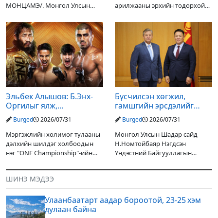
МОНЦАМЭ/. Монгол Улсын
арилжааны эрхийн тодорхой
Ерөнхийлөгчийн санаачилгаар
хувийг хувийн хөрөнгө
Дарьгангын Ганга нуурыг
оруулагчдад худалдах
сэргээн, хамгаалах төслийг
төслөөсөө татгалзахаар
улсын төсвийн хөрөнгө
шийдвэрлэснээ ФИФА-гийн
оруулалтаар хийж буй.
ерөнхийлөгч Жанни
Төслийн
Эльбек Алышов: Б.Энх-
Бүсчилсэн хөгжил,
Оргилыг ялж,
гамшгийн эрсдэлийг
гэрийнхэндээ байшин
бууруулах чиглэлээр
Burged
2026/07/31
Burged
2026/07/31
авч өгнө
НҮБ-тай хамтын
ажиллагаагаа
Мэргэжлийн холимог тулааны
Монгол Улсын Шадар сайд
өргөжүүлэхээр санал
дэлхийн шилдэг холбоодын
Н.Номтойбаяр Нэгдсэн
солилцлоо
нэг "ONE Championship"-ийн
Үндэстний Байгууллагын
ээлжит өдөрлөг
Суурин зохицуулагч Яап ван
өнөөдөр/2026.07.31/ болно. Энэ
Хиердэнийг хүлээн авч уулзан,
ШИНЭ МЭДЭЭ
өдөрлөгийн оргил тулааны
Монгол Улс, НҮБ-ын хамтын
эзэд нь бантам жингийн аварга
ажиллагааны өнөөгийн байдал
Улаанбаатарт аадар бороотой, 23-25 хэм
болон цаашдын
дулаан байна