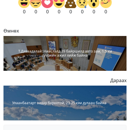
0
0
0
0
0
0
0
0
Өмнөх
Т.Даваадалай: Нийслэлд 39 байршилд авто зам, 1.5 км
гүүрийн ажил хийж байна
Дараах
Улаанбаатарт аадар бороотой, 23-25 хэм дулаан байна