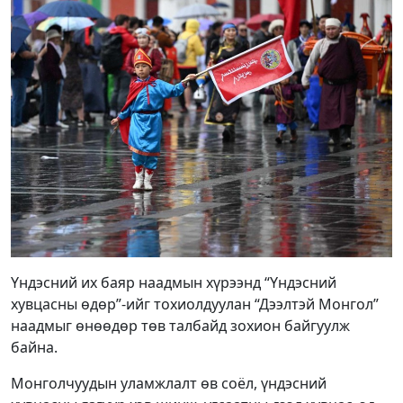
Үндэсний их баяр наадмын хүрээнд “Үндэсний
хувцасны өдөр”-ийг тохиолдуулан “Дээлтэй Монгол”
наадмыг өнөөдөр төв талбайд зохион байгуулж
байна.
Монголчуудын уламжлалт өв соёл, үндэсний