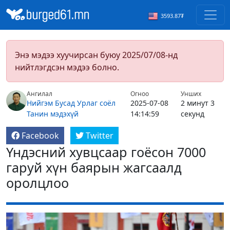
3593.87₮
Энэ мэдээ хуучирсан буюу 2025/07/08-нд
нийтлэгдсэн мэдээ болно.
Ангилал
Огноо
Унших
Нийгэм
Бусад
Урлаг соёл
2025-07-08
2 минут 3
Танин мэдэхүй
14:14:59
секунд
Facebook
Twitter
Үндэсний хувцсаар гоёсон 7000
гаруй хүн баярын жагсаалд
оролцлоо