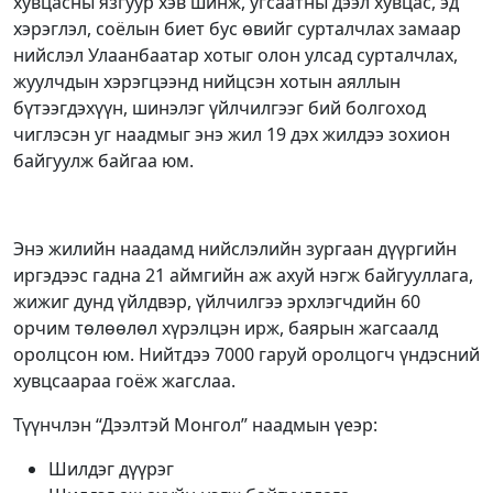
хувцасны язгуур хэв шинж, угсаатны дээл хувцас, эд
хэрэглэл, соёлын биет бус өвийг сурталчлах замаар
нийслэл Улаанбаатар хотыг олон улсад сурталчлах,
жуулчдын хэрэгцээнд нийцсэн хотын аяллын
бүтээгдэхүүн, шинэлэг үйлчилгээг бий болгоход
чиглэсэн уг наадмыг энэ жил 19 дэх жилдээ зохион
байгуулж байгаа юм.
Энэ жилийн наадамд нийслэлийн зургаан дүүргийн
иргэдээс гадна 21 аймгийн аж ахуй нэгж байгууллага,
жижиг дунд үйлдвэр, үйлчилгээ эрхлэгчдийн 60
орчим төлөөлөл хүрэлцэн ирж, баярын жагсаалд
оролцсон юм. Нийтдээ 7000 гаруй оролцогч үндэсний
хувцсаараа гоёж жагслаа.
Түүнчлэн “Дээлтэй Монгол” наадмын үеэр:
Шилдэг дүүрэг