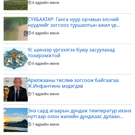
6 өдрийн өмнө
СҮХБААТАР: Ганга нуур орчмын элсний
нүүдлийг зогсоох туршилтын ажил үр
дүнгээ өгч эхэлжээ
6 өдрийн өмнө
Үс шинээр үргээлгэх буюу засуулахад
тохиромжтой
6 өдрийн өмнө
Арилжааны төслөө зогсоож байгаагаа
Ж.Инфантино мэдэгдэв
7 өдрийн өмнө
Энэ сард агаарын дундаж температур ихэнх
нутгаар олон жилийн дунджаас дулаан
байна
7 өдрийн өмнө