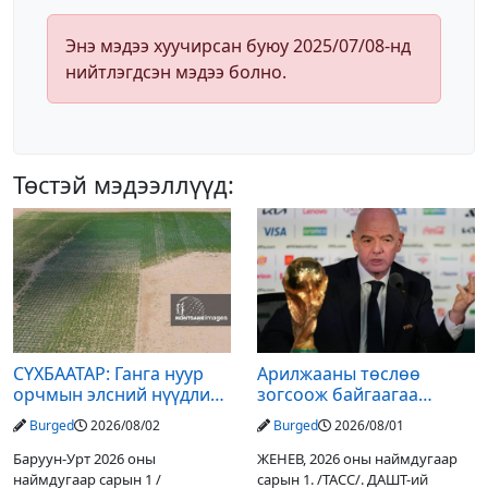
Энэ мэдээ хуучирсан буюу 2025/07/08-нд
нийтлэгдсэн мэдээ болно.
Төстэй мэдээллүүд:
СҮХБААТАР: Ганга нуур
Арилжааны төслөө
орчмын элсний нүүдлийг
зогсоож байгаагаа
зогсоох туршилтын ажил
Ж.Инфантино мэдэгдэв
Burged
2026/08/02
Burged
2026/08/01
үр дүнгээ өгч эхэлжээ
Баруун-Урт 2026 оны
ЖЕНЕВ, 2026 оны наймдугаар
наймдугаар сарын 1 /
сарын 1. /ТАСС/. ДАШТ-ий