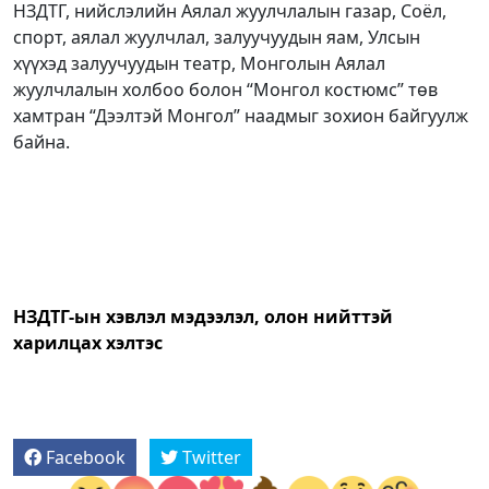
НЗДТГ, нийслэлийн Аялал жуулчлалын газар, Соёл,
спорт, аялал жуулчлал, залуучуудын яам, Улсын
хүүхэд залуучуудын театр, Монголын Аялал
жуулчлалын холбоо болон “Монгол костюмс” төв
хамтран “Дээлтэй Монгол” наадмыг зохион байгуулж
байна.
НЗДТГ-ын хэвлэл мэдээлэл, олон нийттэй
харилцах хэлтэс
Facebook
Twitter