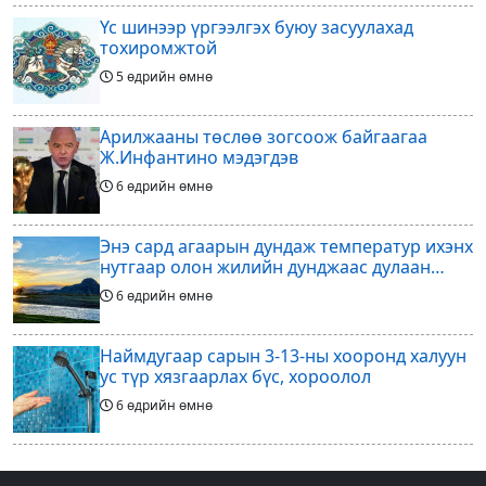
Үс шинээр үргээлгэх буюу засуулахад
тохиромжтой
5 өдрийн өмнө
Арилжааны төслөө зогсоож байгаагаа
Ж.Инфантино мэдэгдэв
6 өдрийн өмнө
Энэ сард агаарын дундаж температур ихэнх
нутгаар олон жилийн дунджаас дулаан
байна
6 өдрийн өмнө
Наймдугаар сарын 3-13-ны хооронд халуун
ус түр хязгаарлах бүс, хороолол
6 өдрийн өмнө
Үс шинээр үргээлгэх буюу засуулахад