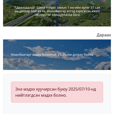
Т.Даваадалай: Шинэ тойрог замын 1 км-ийн өртөг 37 сая
ам.доллар байгаа нь Улаанбаатар хотод хэрэгжсэн ижил
төслүүдтэй харьцуулахад бага
Дараах
Улаанбаатарт аадар бороотой, 23-25 хэм дулаан байна
Энэ мэдээ хуучирсан буюу 2025/07/10-нд
нийтлэгдсэн мэдээ болно.