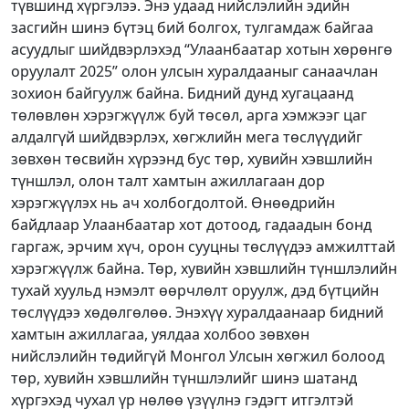
түвшинд хүргэлээ. Энэ удаад нийслэлийн эдийн
засгийн шинэ бүтэц бий болгох, тулгамдаж байгаа
асуудлыг шийдвэрлэхэд “Улаанбаатар хотын хөрөнгө
оруулалт 2025” олон улсын хуралдааныг санаачлан
зохион байгуулж байна. Бидний дунд хугацаанд
төлөвлөн хэрэгжүүлж буй төсөл, арга хэмжээг цаг
алдалгүй шийдвэрлэх, хөгжлийн мега төслүүдийг
зөвхөн төсвийн хүрээнд бус төр, хувийн хэвшлийн
түншлэл, олон талт хамтын ажиллагаан дор
хэрэгжүүлэх нь ач холбогдолтой. Өнөөдрийн
байдлаар Улаанбаатар хот дотоод, гадаадын бонд
гаргаж, эрчим хүч, орон сууцны төслүүдээ амжилттай
хэрэгжүүлж байна. Төр, хувийн хэвшлийн түншлэлийн
тухай хуульд нэмэлт өөрчлөлт оруулж, дэд бүтцийн
төслүүдээ хөдөлгөлөө. Энэхүү хуралдаанаар бидний
хамтын ажиллагаа, уялдаа холбоо зөвхөн
нийслэлийн төдийгүй Монгол Улсын хөгжил болоод
төр, хувийн хэвшлийн түншлэлийг шинэ шатанд
хүргэхэд чухал үр нөлөө үзүүлнэ гэдэгт итгэлтэй