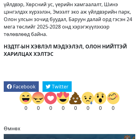
үйлдвэр, Хөрсний ус, үерийн хамгаалалт, Шинэ
цэнгэлдэх хүрээлэн, Эмээлт эко аж үйлдвэрийн парк,
Олон улсын зочид буудал, Баруун далай орд гэсэн 24
мега төслийг 2025-2028 онд хэрэгжүүлэхээр
төлөвлөөд байна.
НЗДТГ-ЫН ХЭВЛЭЛ МЭДЭЭЛЭЛ, ОЛОН НИЙТТЭЙ
ХАРИЛЦАХ ХЭЛТЭС
Facebook
Twitter
0
0
0
0
0
0
0
0
Өмнөх