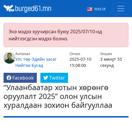
3593.5₮
Энэ мэдээ хуучирсан буюу 2025/07/10-нд
нийтлэгдсэн мэдээ болно.
Ангилал
Огноо
Унших
Улс төр-Эдийн засаг
2025-07-10
3 минут 55
Нийгэм
Бусад
15:08:00
секунд
Facebook
Twitter
“Улаанбаатар хотын хөрөнгө
оруулалт 2025” олон улсын
хуралдаан зохион байгууллаа