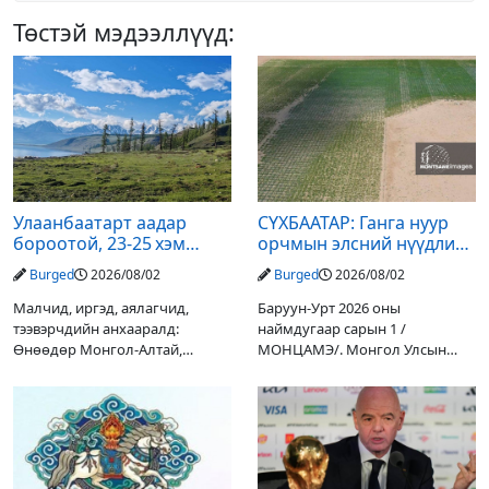
Төстэй мэдээллүүд:
Улаанбаатарт аадар
СҮХБААТАР: Ганга нуур
бороотой, 23-25 хэм
орчмын элсний нүүдлийг
дулаан байна
зогсоох туршилтын ажил
Burged
2026/08/02
Burged
2026/08/02
үр дүнгээ өгч эхэлжээ
Малчид, иргэд, аялагчид,
Баруун-Урт 2026 оны
тээвэрчдийн анхааралд:
наймдугаар сарын 1 /
Өнөөдөр Монгол-Алтай,
МОНЦАМЭ/. Монгол Улсын
Хангай, Хөвсгөл, Хэнтийн
Ерөнхийлөгчийн санаачилгаар
уулархаг нутгаар бороо, дуу
Дарьгангын Ганга нуурыг
цахилгаантай аадар бороо
сэргээн, хамгаалах төслийг
орох тул голуудын усны
улсын төсвийн хөрөнгө
түвшин нэмэгдэх, нөөлөг
оруулалтаар хийж буй.
Төслийн