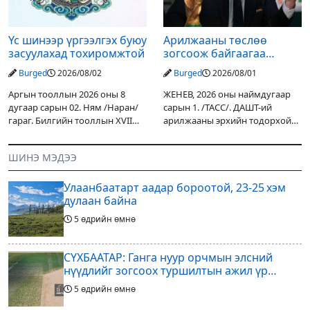
Үс шинээр үргээлгэх буюу
Арилжааны төслөө
засуулахад тохиромжтой
зогсоож байгаагаа
Ж.Инфантино мэдэгдэв
Burged
2026/08/02
Burged
2026/08/01
Аргын тооллын 2026 оны 8
ЖЕНЕВ, 2026 оны наймдугаар
дугаар сарын 02. Ням /Наран/
сарын 1. /ТАСС/. ДАШТ-ий
гараг. Билгийн тооллын XVII
арилжааны эрхийн тодорхой
жарны “Сүрээр дарагч” хэмээх
хувийг хувийн хөрөнгө
гал Морин жилийн Зуны адаг
оруулагчдад худалдах
ШИНЭ МЭДЭЭ
хөхөгчин хонь сарын шинийн
төслөөсөө татгалзахаар
19, Адъяа /Асралт/
шийдвэрлэснээ ФИФА-гийн
Улаанбаатарт аадар бороотой, 23-25 хэм
ерөнхийлөгч Жанни
дулаан байна
5 өдрийн өмнө
СҮХБААТАР: Ганга нуур орчмын элсний
нүүдлийг зогсоох туршилтын ажил үр
дүнгээ өгч эхэлжээ
5 өдрийн өмнө