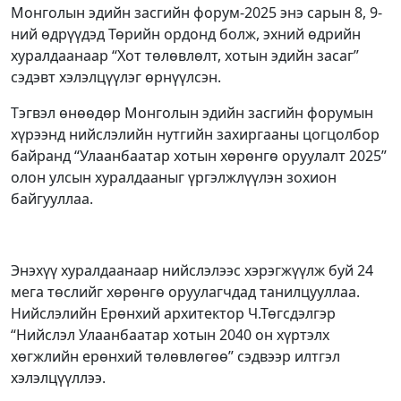
Монголын эдийн засгийн форум-2025 энэ сарын 8, 9-
ний өдрүүдэд Төрийн ордонд болж, эхний өдрийн
хуралдаанаар “Хот төлөвлөлт, хотын эдийн засаг”
сэдэвт хэлэлцүүлэг өрнүүлсэн.
Тэгвэл өнөөдөр Монголын эдийн засгийн форумын
хүрээнд нийслэлийн нутгийн захиргааны цогцолбор
байранд “Улаанбаатар хотын хөрөнгө оруулалт 2025”
олон улсын хуралдааныг үргэлжлүүлэн зохион
байгууллаа.
Энэхүү хуралдаанаар нийслэлээс хэрэгжүүлж буй 24
мега төслийг хөрөнгө оруулагчдад танилцууллаа.
Нийслэлийн Ерөнхий архитектор Ч.Төгсдэлгэр
“Нийслэл Улаанбаатар хотын 2040 он хүртэлх
хөгжлийн ерөнхий төлөвлөгөө” сэдвээр илтгэл
хэлэлцүүллээ.