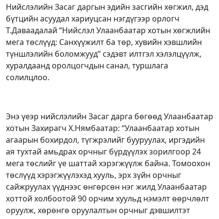
Нийслэлийн Засаг даргын эдийн засгийн хөгжил, дэд
бүтцийн асуудал хариуцсан нэгдүгээр орлогч
Т.Даваадалай “Нийслэл Улаанбаатар хотын хөгжлийн
мега төслүүд: Санхүүжилт ба төр, хувийн хэвшлийн
түншлэлийн боломжууд” сэдэвт илтгэл хэлэлцүүлж,
хуралдаанд оролцогчдын санал, туршлага
солилцлоо.
Энэ үеэр нийслэлийн Засаг дарга бөгөөд Улаанбаатар
хотын Захирагч Х.Нямбаатар: “Улаанбаатар хотын
агаарын бохирдол, түгжрэлийг бууруулах, иргэдийн
ая тухтай амьдрах орчныг бүрдүүлэх зорилгоор 24
мега төслийг үе шаттай хэрэгжүүлж байна. Томоохон
төслүүд хэрэгжүүлэхэд хууль, эрх зүйн орчныг
сайжруулах үүднээс өнгөрсөн нэг жилд Улаанбаатар
хоттой холбоотой 90 орчим хуульд нэмэлт өөрчлөлт
оруулж, хөрөнгө оруулалтын орчныг дэвшилтэт