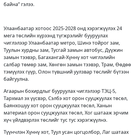
байна” гэлээ.
Улаанбаатар хотоос 2025-2028 онд хэрэгжүүлэх 24
мега төслийн хүрээнд түгжрэлийг бууруулах
чиглэлээр Улаанбаатар метро, Шинэ тойрог зам,
Туулын хурдны зам, Тусгай замын автобус, Дүүжин
замын тээвэр, Багахангай-Хүннү хот чиглэлийн
салбар төмөр зам, Хөнгөн замын тээвэр, Трам, Өөдөө
тэмүүлэх гүүр, Олон түвшний уулзвар төслийг бүтээн
байгуулна.
Агаарын бохирдлыг бууруулах чиглэлээр ТЭЦ-5,
Тархмал эх үүсвэр, Сэлбэ хот орон сууцжуулах төсөл,
Баянхошуу хот орон сууцжуулах төсөл, Ханын
материал орон сууцжуулах төсөл, Хог шатааж эрчим
хүч үйлдвэрлэх төслийг тус тус хэрэгжүүлнэ.
Түүнчлэн Хүннү хот, Туул усан цогцолбор, Лаг шатаах