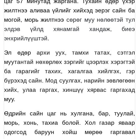
цаг 57 минутад жаргана. Тухайн өдөр үхэр
жилтнээ аливаа үйлийг хийхэд эерэг сайн ба
могой, морь жилтнээ
сөрөг муу нөлөөтэй тул
элдэв үйлд хянамгай хандаж, биеэ
энхрийлүүштэй
.
Эл өдөр
архи уух, тамхи татах, сэтгэл
муутантай нөхөрлөх зэргийг цээрлэх хэрэгтэй
ба гарагийг тахих, хагалгаа хийлгэх, гэр
бүрэхэд сайн. Мод суулгах, нарийн зөвлөгөөн
хийх, улаа гаргах, хиншүү хярвас гаргахад
муу.
Өдрийн сайн цаг нь хулгана, бар, туулай,
морь, хонь, тахиа болой. Хол газар яваар
одогсод баруун хойш мөрөө гаргавал