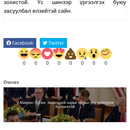
зохистой. Үс шинээр үргээлгэх буюу
засуулбал өлзийтэй сайн.
Facebook
Twitter
0
0
0
0
0
0
0
0
Өмнөх
Э.Макрон: Путин, Зеленский нарыг ойрын үед уулзуулах
боломжтой