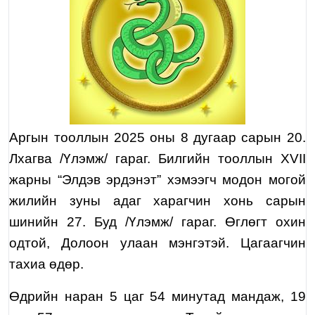
Аргын тооллын 2025 оны
8
дугаар сарын
20
.
Лхагва /Үлэмж/ гараг. Билгийн тооллын XVII
жарны “Элдэв эрдэнэт” хэмээгч модон могой
жилийн зуны адаг харагчин хонь сарын
шинийн 27. Буд /Үлэмж/ гараг. Өглөгт охин
одтой, Долоон улаан мэнгэтэй. Цагаагчин
тахиа өдөр.
Өдрийн наран 5 цаг 54 минутад мандаж, 19