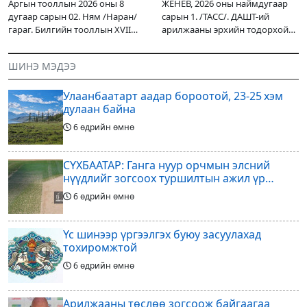
Аргын тооллын 2026 оны 8
ЖЕНЕВ, 2026 оны наймдугаар
дугаар сарын 02. Ням /Наран/
сарын 1. /ТАСС/. ДАШТ-ий
гараг. Билгийн тооллын XVII
арилжааны эрхийн тодорхой
жарны “Сүрээр дарагч” хэмээх
хувийг хувийн хөрөнгө
гал Морин жилийн Зуны адаг
оруулагчдад худалдах
ШИНЭ МЭДЭЭ
хөхөгчин хонь сарын шинийн
төслөөсөө татгалзахаар
19, Адъяа /Асралт/
шийдвэрлэснээ ФИФА-гийн
Улаанбаатарт аадар бороотой, 23-25 хэм
ерөнхийлөгч Жанни
дулаан байна
6 өдрийн өмнө
СҮХБААТАР: Ганга нуур орчмын элсний
нүүдлийг зогсоох туршилтын ажил үр
дүнгээ өгч эхэлжээ
6 өдрийн өмнө
Үс шинээр үргээлгэх буюу засуулахад
тохиромжтой
6 өдрийн өмнө
Арилжааны төслөө зогсоож байгаагаа