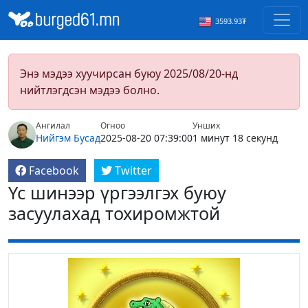
3593.93₮
Энэ мэдээ хуучирсан буюу 2025/08/20-нд
нийтлэгдсэн мэдээ болно.
Ангилал
Огноо
Унших
Нийгэм
Бусад
2025-08-20 07:39:00
1 минут 18 секунд
Facebook
Twitter
Үс шинээр үргээлгэх буюу
засуулахад тохиромжтой