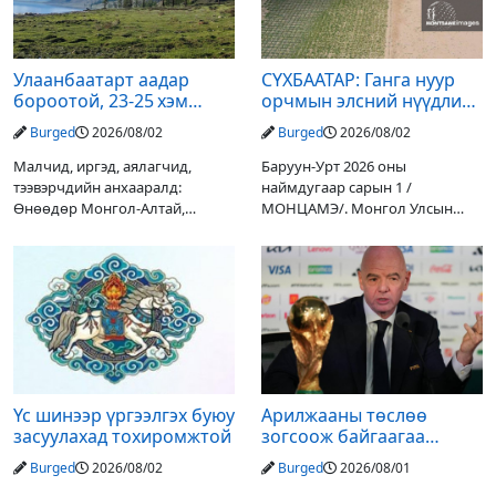
Улаанбаатарт аадар
СҮХБААТАР: Ганга нуур
бороотой, 23-25 хэм
орчмын элсний нүүдлийг
дулаан байна
зогсоох туршилтын ажил
Burged
2026/08/02
Burged
2026/08/02
үр дүнгээ өгч эхэлжээ
Малчид, иргэд, аялагчид,
Баруун-Урт 2026 оны
тээвэрчдийн анхааралд:
наймдугаар сарын 1 /
Өнөөдөр Монгол-Алтай,
МОНЦАМЭ/. Монгол Улсын
Хангай, Хөвсгөл, Хэнтийн
Ерөнхийлөгчийн санаачилгаар
уулархаг нутгаар бороо, дуу
Дарьгангын Ганга нуурыг
цахилгаантай аадар бороо
сэргээн, хамгаалах төслийг
орох тул голуудын усны
улсын төсвийн хөрөнгө
түвшин нэмэгдэх, нөөлөг
оруулалтаар хийж буй.
Төслийн
Үс шинээр үргээлгэх буюу
Арилжааны төслөө
засуулахад тохиромжтой
зогсоож байгаагаа
Ж.Инфантино мэдэгдэв
Burged
2026/08/02
Burged
2026/08/01