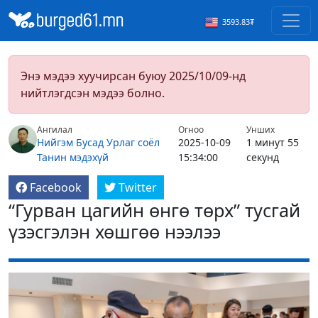
3593.83₮
Энэ мэдээ хуучирсан буюу 2025/10/09-нд
нийтлэгдсэн мэдээ болно.
Ангилал
Огноо
Унших
Нийгэм
Бусад
Урлаг соёл
2025-10-09
1 минут 55
Танин мэдэхүй
15:34:00
секунд
Facebook
Twitter
“Гурван цагийн өнгө төрх” тусгай
үзэсгэлэн хөшгөө нээлээ