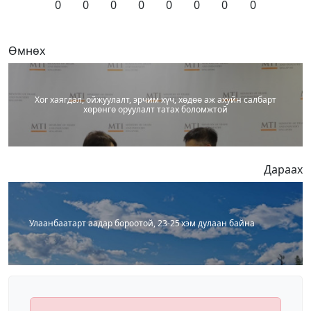
0
0
0
0
0
0
0
0
Өмнөх
Хог хаягдал, ойжуулалт, эрчим хүч, хөдөө аж ахуйн салбарт
хөрөнгө оруулалт татах боломжтой
Дараах
Улаанбаатарт аадар бороотой, 23-25 хэм дулаан байна