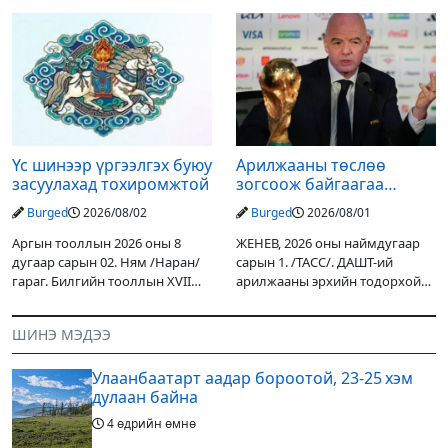
уулархаг нутгаар бороо, дуу
Дарьгангын Ганга нуурыг
цахилгаантай аадар бороо
сэргээн, хамгаалах төслийг
орох тул голуудын усны
улсын төсвийн хөрөнгө
түвшин нэмэгдэх, нөөлөг
оруулалтаар хийж буй.
Төслийн
Үс шинээр үргээлгэх буюу
Арилжааны төслөө
засуулахад тохиромжтой
зогсоож байгаагаа
Ж.Инфантино мэдэгдэв
Burged
2026/08/02
Burged
2026/08/01
Аргын тооллын 2026 оны 8
ЖЕНЕВ, 2026 оны наймдугаар
дугаар сарын 02. Ням /Наран/
сарын 1. /ТАСС/. ДАШТ-ий
гараг. Билгийн тооллын XVII
арилжааны эрхийн тодорхой
жарны “Сүрээр дарагч” хэмээх
хувийг хувийн хөрөнгө
гал Морин жилийн Зуны адаг
оруулагчдад худалдах
ШИНЭ МЭДЭЭ
хөхөгчин хонь сарын шинийн
төслөөсөө татгалзахаар
19, Адъяа /Асралт/
шийдвэрлэснээ ФИФА-гийн
Улаанбаатарт аадар бороотой, 23-25 хэм
ерөнхийлөгч Жанни
дулаан байна
4 өдрийн өмнө