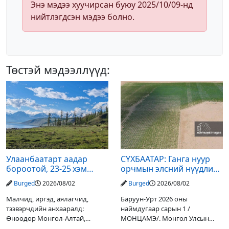
Энэ мэдээ хуучирсан буюу 2025/10/09-нд
нийтлэгдсэн мэдээ болно.
Төстэй мэдээллүүд:
Улаанбаатарт аадар
СҮХБААТАР: Ганга нуур
бороотой, 23-25 хэм
орчмын элсний нүүдлийг
дулаан байна
зогсоох туршилтын ажил
Burged
2026/08/02
Burged
2026/08/02
үр дүнгээ өгч эхэлжээ
Малчид, иргэд, аялагчид,
Баруун-Урт 2026 оны
тээвэрчдийн анхааралд:
наймдугаар сарын 1 /
Өнөөдөр Монгол-Алтай,
МОНЦАМЭ/. Монгол Улсын
Хангай, Хөвсгөл, Хэнтийн
Ерөнхийлөгчийн санаачилгаар