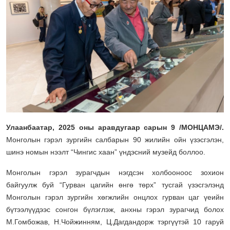
Улаанбаатар, 2025 оны аравдугаар сарын 9 /МОНЦАМЭ/.
Монголын гэрэл зургийн салбарын 90 жилийн ойн үзэсгэлэн,
шинэ номын нээлт “Чингис хаан” үндэсний музейд боллоо.
Монголын гэрэл зурагчдын нэгдсэн холбооноос зохион
байгуулж буй “Гурван цагийн өнгө төрх” тусгай үзэсгэлэнд
Монголын гэрэл зургийн хөгжлийн онцлох гурван цаг үеийн
бүтээлүүдээс сонгон бүлэглэж, анхны гэрэл зурагчид болох
М.Гомбожав, Н.Чойжинням, Ц.Дагдандорж тэргүүтэй 10 гаруй