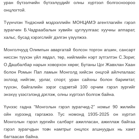
уран бүтээлчийн бүтээлүүдийг олны хүртээл болгосноороо
онцлогтой.
Түүнчлэн Үндэсний мэдээллийн МОНЦАМЭ агентлагийн гэрэл
зурагчин Б.Чадраабалын хувийн цуглуулгаас хуучны аппарат,
хальс, бусад хэрэгслийг дэлгэн үзүүлжээ.
Монголчууд Олимпын аваргатай болсон торгон агшин, сансарт
ниссэн түүхэн үйл явдал, төр, нийгмийн нэрт зүтгэлтэн С.Зориг,
О.Дашбалбар нарын ховорхон хөрөг, Бутаны Цог Жавхлан Хаан
болон Ромын Пап ламын Монголд хийсэн онцгой айлчлалаас
эхлээд нийгэм, урлаг, спорт, уран сайхны болон баримтат,
түүхэн, байгалийн зэрэг сэдэвтэй 100 орчим гэрэл зургийг
энэхүү үзэсгэлэнд дэглэж, олны хүртээл болгож байна.
Үүнээс гадна “Монголын гэрэл зурагчид-2” номыг 90 жилийн
ойн хүрээнд гаргажээ. Тус номонд 1935-2025 он хүртэл
Монголын гэрэл зургийн салбарт ажилласан, ажиллаж байгаа
гэрэл зурагчдын товч намтрыг онцлох агшнуудых нь хамт
багтаасан байна.