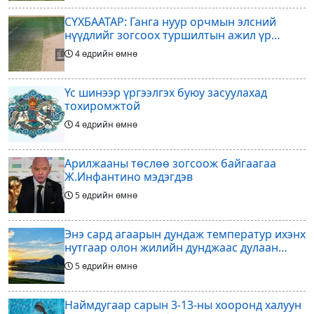
СҮХБААТАР: Ганга нуур орчмын элсний
нүүдлийг зогсоох туршилтын ажил үр
дүнгээ өгч эхэлжээ
4 өдрийн өмнө
Үс шинээр үргээлгэх буюу засуулахад
тохиромжтой
4 өдрийн өмнө
Арилжааны төслөө зогсоож байгаагаа
Ж.Инфантино мэдэгдэв
5 өдрийн өмнө
Энэ сард агаарын дундаж температур ихэнх
нутгаар олон жилийн дунджаас дулаан
байна
5 өдрийн өмнө
Наймдугаар сарын 3-13-ны хооронд халуун