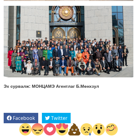
Эх сурвалж: МОНЦАМЭ Агентлаг Б.Мөнхзул
Facebook
Twitter