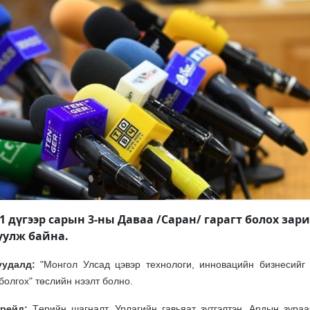
 дүгээр сарын 3-ны ​​​Даваа /Саран/ гарагт болох зар
уулж байна.
буудалд:
"Монгол Улсад цэвэр технологи, инновацийн бизнесийг
олгох" төслийн нээлт болно.
ерейд:
Төрийн шагналт, Урлагийн гавьяат зүтгэлтэн, Ардын зураа