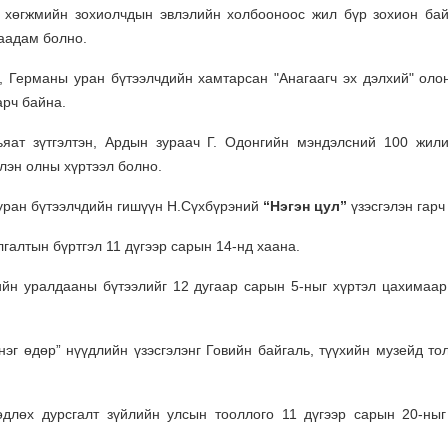
хөгжмийн зохиолчдын эвлэлийн холбооноос жил бүр зохион бай
аадам болно.
 Германы уран бүтээлчдийн хамтарсан "Анагаагч эх дэлхий" оло
арч байна.
ьяат зүтгэлтэн, Ардын зураач Г. Одонгийн мэндэлсний 100 жил
лэн олны хүртээл болно.
ран бүтээлчдийн гишүүн Н.Сүхбүрэний
“Нэгэн цул”
үзэсгэлэн гарч
галтын бүртгэл 11 дүгээр сарын 14-нд хаана.
ийн уралдааны бүтээлийг 12 дугаар сарын 5-ныг хүртэл цахимаар
эг өдөр” нүүдлийн үзэсгэлэнг Говийн байгаль, түүхийн музейд то
өдлөх дурсгалт зүйлийн улсын тооллого 11 дүгээр сарын 20-ныг