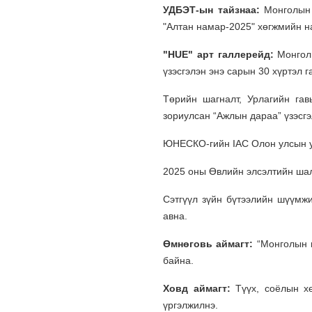
УДБЭТ-ын тайзнаа:
Монголын 
"Алтан намар-2025" хөгжмийн н
"HUE" арт галлерейд:
Монгол,
үзэсгэлэн энэ сарын 30 хүртэл г
Төрийн шагналт, Урлагийн гав
зориулсан “Ажлын дараа” үзэсгэ
ЮНЕСКО-гийн IAC Олон улсын у
2025 оны Өвлийн элсэлтийн шал
Сэтгүүл зүйн бүтээлийн шүүмж
авна.
Өмнөговь аймагт:
“Монголын н
байна.
Ховд аймагт:
Түүх, соёлын х
үргэлжилнэ.