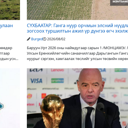
дулаан
СҮХБААТАР: Ганга нуур орчмын элсний нүүдл
зогсоох туршилтын ажил үр дүнгээ өгч эхэлж
Burged
2026/08/02
Өнөөдөр
Баруун-Урт 2026 оны наймдугаар сарын 1 /МОНЦАМЭ/.
утгаар
Улсын Ерөнхийлөгчийн санаачилгаар Дарьгангын Ганг
уудын усны
нуурыг сэргээн, хамгаалах төслийг улсын төсвийн хөрө
оруулалтаар хийж буй. Төслийн