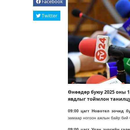
Facebook
Twitter
Өнөөдөр буюу 2025 оны 11
явдлыг тоймлон танилц
09:00 цагт Новотел зочид 
замаар ногоон ажлын байр бий б
09:00 цагт Уран зургийн гал