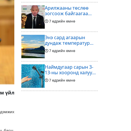
Арилжааны төслөө
зогсоож байгаагаа
Ж.Инфантино
7 өдрийн өмнө
мэдэгдэв
Энэ сард агаарын
дундаж температур
ихэнх нутгаар олон
7 өдрийн өмнө
жилийн дунджаас
дулаан байна
Наймдугаар сарын 3-
13-ны хооронд халуун
ус түр хязгаарлах бүс,
7 өдрийн өмнө
хороолол
им үйл
Үс шинээр үргээлгэх
буюу засуулахад
тохиромжгүй
7 өдрийн өмнө
 дэмжих
Хөлбөмбөгийг зарж
ч багш,