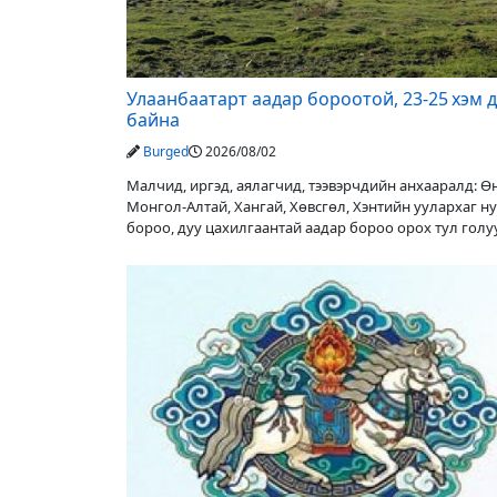
Улаанбаатарт аадар бороотой, 23-25 хэм 
байна
Burged
2026/08/02
Малчид, иргэд, аялагчид, тээвэрчдийн анхааралд: 
Монгол-Алтай, Хангай, Хөвсгөл, Хэнтийн уулархаг н
бороо, дуу цахилгаантай аадар бороо орох тул гол
түвшин нэмэгдэх, нөөлөг