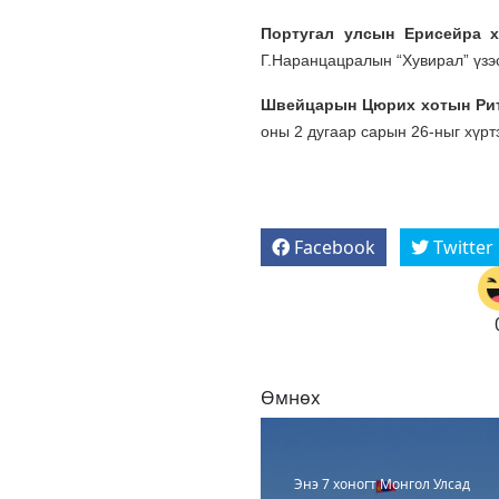
Португал улсын Ерисейра 
Г.Наранцацралын “Хувирал” үзэс
Швейцарын Цюрих хотын Рит
оны 2 дугаар сарын 26-ныг хүрт
Facebook
Twitter
Өмнөх
Энэ 7 хоногт Монгол Улсад