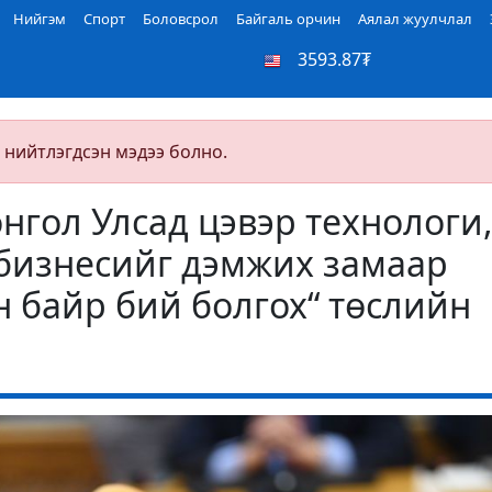
Нийгэм
Спорт
Боловсрол
Байгаль орчин
Аялал жуулчлал
3593.87₮
 нийтлэгдсэн мэдээ болно.
нгол Улсад цэвэр технологи
бизнесийг дэмжих замаар
 байр бий болгох“ төслийн