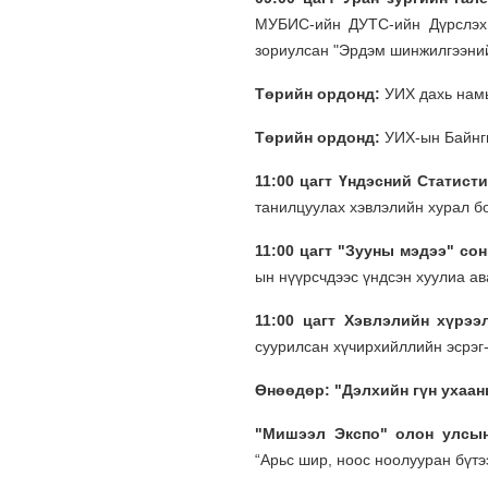
МУБИС-ийн ДУТС-ийн Дүрслэх 
зориулсан "Эрдэм шинжилгээний
Төрийн ордонд:
УИХ дахь нам
Төрийн ордонд:
УИХ-ын Байнг
11:00 цагт Үндэсний Статист
танилцуулах хэвлэлийн хурал б
11:00 цагт "Зууны мэдээ" со
ын нүүрсчдээс үндсэн хуулиа ав
11:00 цагт Хэвлэлийн хүрээ
суурилсан хүчирхийллийн эсрэг-
Өнөөдөр: "Дэлхийн гүн ухаа
"Мишээл Экспо" олон улсын
“Арьс шир, ноос ноолууран бүтэ