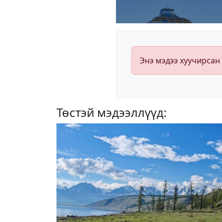
Энэ мэдээ хуучирсан
Төстэй мэдээллүүд: