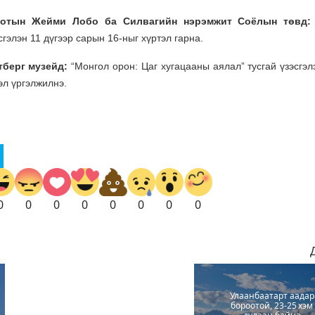
хотын Жейми Лобо ба Силвагийн нэрэмжит Соёлын төвд:
гэлэн 11 дүгээр сарын 16-ныг хүртэл гарна.
берг музейд:
“Монгол орон: Цаг хугацааны аялал” тусгай үзэсгэл
эл үргэлжилнэ.
0
0
0
0
0
0
0
0
Улаанбаатарт аадар
бороотой, 23-25 хэм