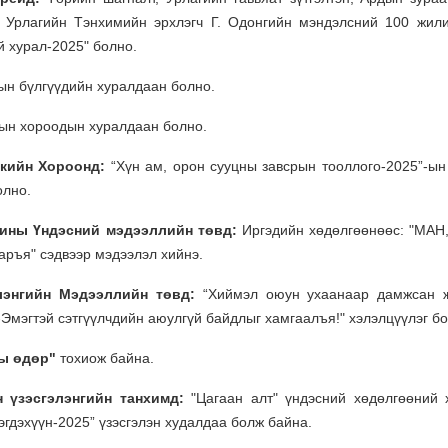
Урлагийн Тэнхимийн эрхлэгч Г. Одонгийн мэндэлсний 100 жил
 хурал-2025" болно.
ын бүлгүүдийн хуралдаан болно.
ын хороодын хуралдаан болно.
икийн Хороонд:
“Хүн ам, орон сууцны завсрын тооллого-2025”-ын
олно.
нины Үндэсний мэдээллийн төвд:
Иргэдийн хөдөлгөөнөөс: "МАН
аръя" сэдвээр мэдээлэл хийнэ.
лэнгийн Мэдээллийн төвд:
“Хиймэл оюун ухаанаар дамжсан 
Эмэгтэй сэтгүүлчдийн аюулгүй байдлыг хамгаалъя!" хэлэлцүүлэг бо
ны өдөр"
тохиож байна.
 үзэсгэлэнгийн танхимд:
"Цагаан алт" үндэсний хөдөлгөөний 
эгдэхүүн-2025” үзэсгэлэн худалдаа болж байна.