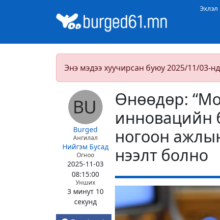
Эхлэл
Энэ мэдээ хуучирсан буюу 2025/11/03-нд
Өнөөдөр: “Мо
инновацийн 
Burged
ногоон ажлын
Ангилал
Нийгэм
Бусад
нээлт болно
Огноо
2025-11-03
08:15:00
Унших
3 минут 10
секунд