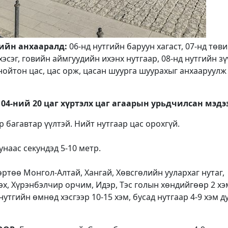
дийн анхааралд:
06-нд нутгийн баруун хагаст, 07-нд төв
эсэг, говийн аймгуудийн ихэнх нутгаар, 08-нд нутгийн зү
нойтон цас, цас орж, цасан шуурга шуурахыг анхааруулж
 04-ний 20 цаг хүртэлх
цаг агаарын урьдчилсан мэдэ
 багавтар үүлтэй. Нийт нутгаар цас орохгүй.
наас секундэд 5-10 метр.
ртөө Монгол-Алтай, Хангай, Хөвсгөлийн уулархаг нутаг,
 эх, Хүрэнбэлчир орчим, Идэр, Тэс голын хөндийгөөр 2 х
 нутгийн өмнөд хэсгээр 10-15 хэм, бусад нутгаар 4-9 хэм д