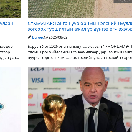
дулаан
СҮХБААТАР: Ганга нуур орчмын элсний нүүдл
зогсоох туршилтын ажил үр дүнгээ өгч эхэлж
Burged
2026/08/02
Өнөөдөр
Баруун-Урт 2026 оны наймдугаар сарын 1 /МОНЦАМЭ/.
утгаар
Улсын Ерөнхийлөгчийн санаачилгаар Дарьгангын Ганг
уудын усны
нуурыг сэргээн, хамгаалах төслийг улсын төсвийн хөрө
оруулалтаар хийж буй. Төслийн