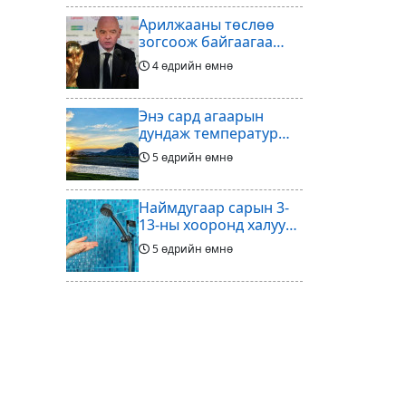
Арилжааны төслөө
зогсоож байгаагаа
Ж.Инфантино
4 өдрийн өмнө
мэдэгдэв
Энэ сард агаарын
дундаж температур
ихэнх нутгаар олон
5 өдрийн өмнө
жилийн дунджаас
дулаан байна
Наймдугаар сарын 3-
13-ны хооронд халуун
ус түр хязгаарлах бүс,
5 өдрийн өмнө
хороолол
Үс шинээр үргээлгэх
буюу засуулахад
тохиромжгүй
5 өдрийн өмнө
Хөлбөмбөгийг зарж