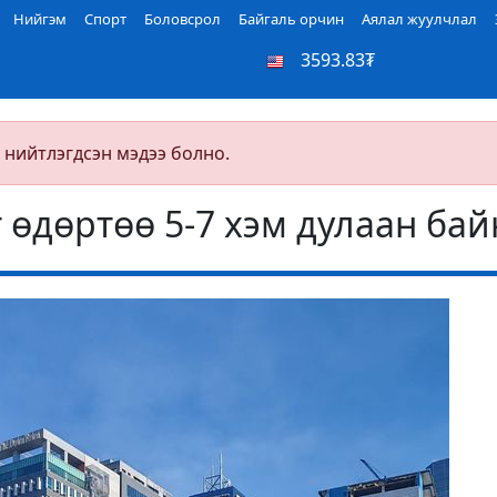
Нийгэм
Спорт
Боловсрол
Байгаль орчин
Аялал жуулчлал
3593.83₮
 нийтлэгдсэн мэдээ болно.
 өдөртөө 5-7 хэм дулаан бай