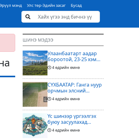
Эрүүл мэнд
Улс төр-Эдийн засаг
Бусад
ШИНЭ МЭДЭЭ
Улаанбаатарт аадар
на
бороотой, 23-25 хэм
дулаан байна
4 өдрийн өмнө
СҮХБААТАР: Ганга нуур
орчмын элсний
нүүдлийг зогсоох
4 өдрийн өмнө
туршилтын ажил үр
дүнгээ өгч эхэлжээ
Үс шинээр үргээлгэх
буюу засуулахад
тохиромжтой
4 өдрийн өмнө