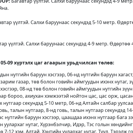
ООР:
Багавтар үүлтэй. Салхи баруунаас секундэд 4-9 метр
йна.
втар үүлтэй. Салхи баруунаас секундэд 5-10 метр. Өдөрт
ар үүлтэй. Салхи баруунаас секундэд 4-9 метр. Өдөртөө 
 05-09 хүртэлх
цаг агаарын урьдчилсан төлөв:
ын нутгийн баруун хэсгээр, 06-нд нутгийн баруун хагаст,
зарим газар, төв болон говийн аймгуудын ихэнх нутаг, з
эсгээр, 08-нд төв болон говийн аймгуудын нутгийн зүүн 
аар бороо, ахиухан хэмжээтэй нойтон цас, цас орж, цаса
 нутгаар секундэд 5-10 метр, 06-нд Алтайн салбар уулсаа
овь, талын нутгаар, 8-нд говь, талын нутгаар секундэд 14
с нутгийн баруун хэсгээр, цаашдаа ихэнх нутгаар бага з
н уулархаг нутаг, Хүрэнбэлчир, Идэр, Тэс голын хөндийн
 7-12 хэм, Алтай, Хэнтийн уулархаг нутаг, Туул, Тэрэлж г