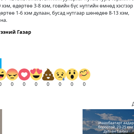
хэм, өдөртөө 3-8 хэм, говийн бүс нутгийн өмнөд хэсгээр
өртөө 1-6 хэм дулаан, бусад нутгаар шөнөдөө 8-13 хэм,
на.
ээний Газар
0
0
0
0
0
0
0
0
Улаанбаатарт аадар
бороотой, 23-25 хэм
дулаан байна