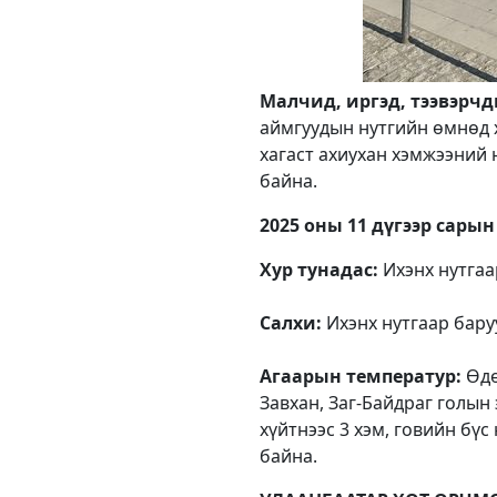
Малчид, иргэд, тээвэрч
аймгуудын нутгийн өмнөд х
хагаст ахиухан хэмжээний 
байна.
2025 оны 11 дүгээр сарын
Хур тунадас:
Ихэнх нутгаар
Салхи:
Ихэнх нутгаар баруу
Агаарын температур:
Өдө
Завхан, Заг-Байдраг голын
хүйтнээс 3 хэм, говийн бүс
байна.