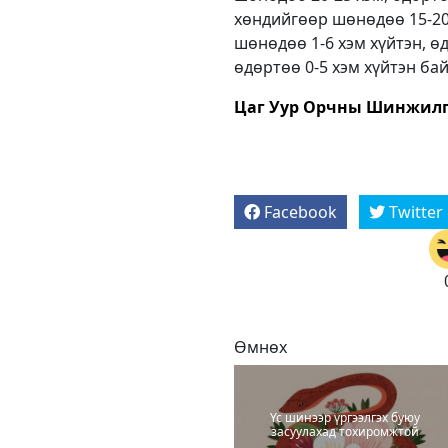
хөндийгөөр шөнөдөө 15-20 
шөнөдөө 1-6 хэм хүйтэн, өд
өдөртөө 0-5 хэм хүйтэн бай
Цаг Уур Орчны Шинжилг
Facebook
Twitter
Өмнөх
Үс шинээр үргээлгэх буюу
засуулахад тохиромжтой