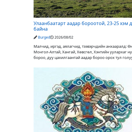
Улаанбаатарт аадар бороотой, 23-25 хэм 
байна
Burged
2026/08/02
Малчид, иргэд, аялагчид, тээвэрчдийн анхааралд: 
Монгол-Алтай, Хангай, Хөвсгөл, Хэнтийн уулархаг н
бороо, дуу цахилгаантай аадар бороо орох тул гол
түвшин нэмэгдэх, нөөлөг