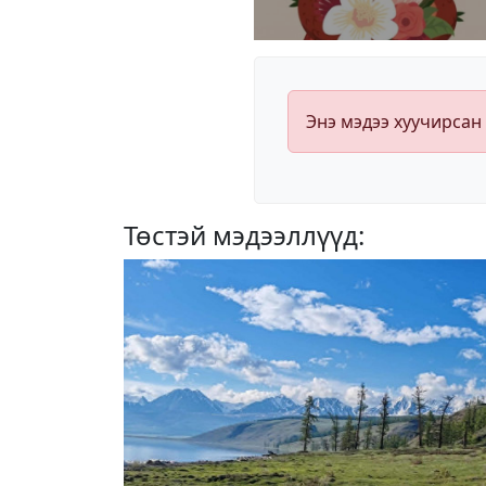
Энэ мэдээ хуучирсан
Төстэй мэдээллүүд: