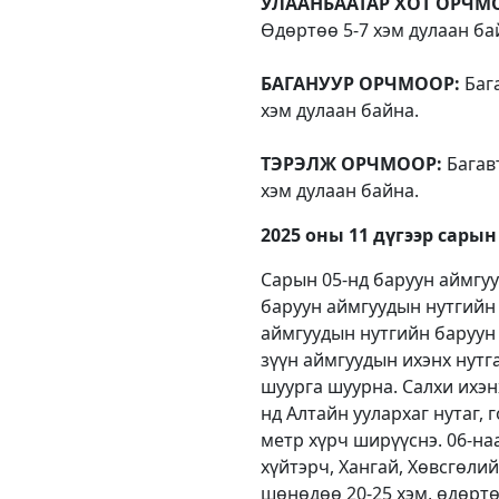
УЛААНБААТАР ХОТ ОРЧМ
Өдөртөө 5-7 хэм дулаан ба
БАГАНУУР ОРЧМООР:
Бага
хэм дулаан байна.
ТЭРЭЛЖ ОРЧМООР:
Багавт
хэм дулаан байна.
2025 оны 11 дүгээр сарын
Сарын 05-нд баруун аймгууд
баруун аймгуудын нутгийн 
аймгуудын нутгийн баруун х
зүүн аймгуудын ихэнх нутг
шуурга шуурна. Салхи ихэнх
нд Алтайн уулархаг нутаг, г
метр хүрч ширүүснэ. 06-наа
хүйтэрч, Хангай, Хөвсгөлий
шөнөдөө 20-25 хэм, өдөртөө