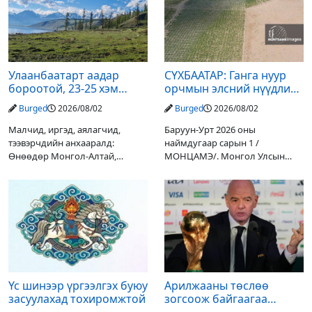
Улаанбаатарт аадар
СҮХБААТАР: Ганга нуур
бороотой, 23-25 хэм
орчмын элсний нүүдлийг
дулаан байна
зогсоох туршилтын ажил
Burged
2026/08/02
Burged
2026/08/02
үр дүнгээ өгч эхэлжээ
Малчид, иргэд, аялагчид,
Баруун-Урт 2026 оны
тээвэрчдийн анхааралд:
наймдугаар сарын 1 /
Өнөөдөр Монгол-Алтай,
МОНЦАМЭ/. Монгол Улсын
Хангай, Хөвсгөл, Хэнтийн
Ерөнхийлөгчийн санаачилгаар
уулархаг нутгаар бороо, дуу
Дарьгангын Ганга нуурыг
цахилгаантай аадар бороо
сэргээн, хамгаалах төслийг
орох тул голуудын усны
улсын төсвийн хөрөнгө
түвшин нэмэгдэх, нөөлөг
оруулалтаар хийж буй.
Төслийн
Үс шинээр үргээлгэх буюу
Арилжааны төслөө
засуулахад тохиромжтой
зогсоож байгаагаа