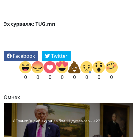
Эх сурвалж: TUG.mn
Facebook
Twitter
0
0
0
0
0
0
0
0
Өмнөх
Д.Трамп: Эцсийн хугацаа бол 11 дүгээр сарын 27