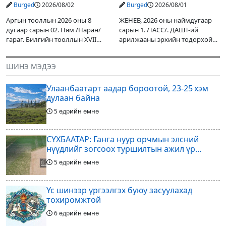
Ж.Инфантино мэдэгдэв
Burged
2026/08/02
Burged
2026/08/01
Аргын тооллын 2026 оны 8
ЖЕНЕВ, 2026 оны наймдугаар
дугаар сарын 02. Ням /Наран/
сарын 1. /ТАСС/. ДАШТ-ий
гараг. Билгийн тооллын XVII
арилжааны эрхийн тодорхой
жарны “Сүрээр дарагч” хэмээх
хувийг хувийн хөрөнгө
гал Морин жилийн Зуны адаг
оруулагчдад худалдах
ШИНЭ МЭДЭЭ
хөхөгчин хонь сарын шинийн
төслөөсөө татгалзахаар
19, Адъяа /Асралт/
шийдвэрлэснээ ФИФА-гийн
Улаанбаатарт аадар бороотой, 23-25 хэм
ерөнхийлөгч Жанни
дулаан байна
5 өдрийн өмнө
СҮХБААТАР: Ганга нуур орчмын элсний
нүүдлийг зогсоох туршилтын ажил үр
дүнгээ өгч эхэлжээ
5 өдрийн өмнө
Үс шинээр үргээлгэх буюу засуулахад
тохиромжтой
6 өдрийн өмнө