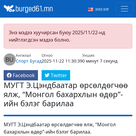
3593.93₮
Энэ мэдээ хуучирсан буюу 2025/11/22-нд
нийтлэгдсэн мэдээ болно.
Ангилал
Огноо
Унших
Спорт
Бусад
2025-11-22 11:30:39
0 минут 7 секунд
Facebook
Twitter
МУГТ Э.Цэндбаатар өрсөлдөгчөө
ялж, “Монгол бахархлын өдөр”-
ийн бэлэг барилаа
МУГТ Э.Цэндбаатар өрсөлдөгчөө ялж, “Монгол
бахархлын өдөр”-ийн бэлэг барилаа.