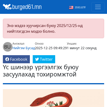
3593.87₮
Энэ мэдээ хуучирсан буюу 2025/12/25-нд
нийтлэгдсэн мэдээ болно.
Ангилал
Огноо
Унших
Нийгэм
Бусад
2025-12-25 09:49:29
1 минут 22 секунд
Facebook
Twitter
Үс шинээр үргээлгэх буюу
засуулахад тохиромжтой