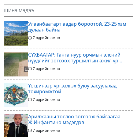
жарны “Сүрээр дарагч” хэмээх
хувийг хувийн хөрөнгө
гал Морин жилийн Зуны адаг
оруулагчдад худалдах
ШИНЭ МЭДЭЭ
хөхөгчин хонь сарын шинийн
төслөөсөө татгалзахаар
19, Адъяа /Асралт/
шийдвэрлэснээ ФИФА-гийн
Улаанбаатарт аадар бороотой, 23-25 хэм
ерөнхийлөгч Жанни
дулаан байна
7 өдрийн өмнө
СҮХБААТАР: Ганга нуур орчмын элсний
нүүдлийг зогсоох туршилтын ажил үр
дүнгээ өгч эхэлжээ
7 өдрийн өмнө
Үс шинээр үргээлгэх буюу засуулахад
тохиромжтой
7 өдрийн өмнө
Арилжааны төслөө зогсоож байгаагаа
Ж.Инфантино мэдэгдэв
7 өдрийн өмнө