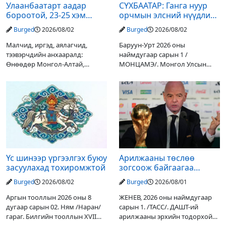
Улаанбаатарт аадар
СҮХБААТАР: Ганга нуур
бороотой, 23-25 хэм
орчмын элсний нүүдлийг
дулаан байна
зогсоох туршилтын ажил
Burged
2026/08/02
Burged
2026/08/02
үр дүнгээ өгч эхэлжээ
Малчид, иргэд, аялагчид,
Баруун-Урт 2026 оны
тээвэрчдийн анхааралд:
наймдугаар сарын 1 /
Өнөөдөр Монгол-Алтай,
МОНЦАМЭ/. Монгол Улсын
Хангай, Хөвсгөл, Хэнтийн
Ерөнхийлөгчийн санаачилгаар
уулархаг нутгаар бороо, дуу
Дарьгангын Ганга нуурыг
цахилгаантай аадар бороо
сэргээн, хамгаалах төслийг
орох тул голуудын усны
улсын төсвийн хөрөнгө
түвшин нэмэгдэх, нөөлөг
оруулалтаар хийж буй.
Төслийн
Үс шинээр үргээлгэх буюу
Арилжааны төслөө
засуулахад тохиромжтой
зогсоож байгаагаа
Ж.Инфантино мэдэгдэв
Burged
2026/08/02
Burged
2026/08/01
Аргын тооллын 2026 оны 8
ЖЕНЕВ, 2026 оны наймдугаар
дугаар сарын 02. Ням /Наран/
сарын 1. /ТАСС/. ДАШТ-ий
гараг. Билгийн тооллын XVII
арилжааны эрхийн тодорхой