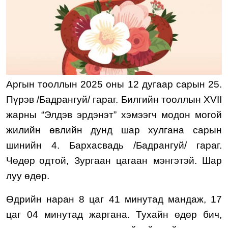
Аргын тооллын 2025 оны 12 дугаар сарын 25.
Пүрэв
/
Бадрангуй
/ гараг. Билгийн тооллын XVII
жарны “Элдэв эрдэнэт” хэмээгч модон могой
жилийн өвлийн дунд шар хулгана сарын
шинийн
4
.
Бархасвадь
/
Бадрангуй
/ гараг.
Чөдөр
одтой,
Зургаан цагаан
мэнгэтэй.
Шар
луу
өдөр.
Өдрийн наран 8 цаг
41
минутад мандаж, 17
цаг 0
4
минутад жаргана. Тухайн өдөр
бич,