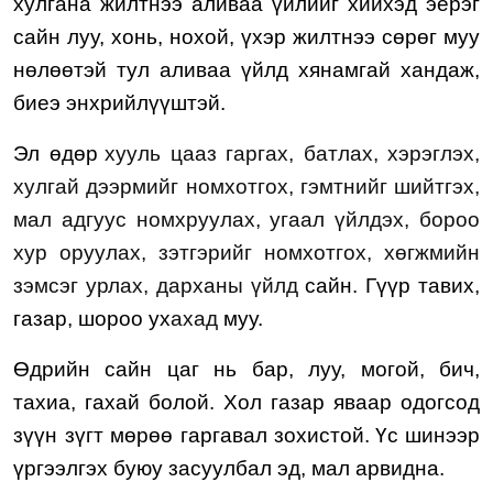
хулгана
жилтнээ аливаа үйлийг хийхэд эерэг
сайн
луу, хонь, нохой, үхэр
жилтнээ сөрөг муу
нөлөөтэй тул аливаа үйлд хянамгай хандаж,
биеэ энхрийлүүштэй.
Эл өдөр
хууль цааз гаргах, батлах, хэрэглэх,
хулгай дээрмийг номхотгох, гэмтнийг шийтгэх,
мал адгуус номхруулах,
угаал үйлдэх, бороо
хур оруулах, зэтгэрийг номхотгох, хөгжмийн
зэмсэг урлах, дарханы үйлд
сайн.
Гүүр тавих,
газар, шороо ух
ахад
муу.
Өдрийн сайн цаг нь
ба
р,
л
уу, мо
гой
,
бич,
тахиа, гахай
болой. Хол газар яваар одогсод
зүүн зүгт
мөрөө гаргавал зохистой.
Үс шинээр
үргээлгэх буюу засуул
бал эд, мал арвидна
.