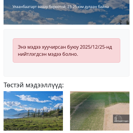
Улаанбаатарт аадар бороотой, 23-25 хэм дулаан байна
Энэ мэдээ хуучирсан буюу 2025/12/25-нд
нийтлэгдсэн мэдээ болно.
Төстэй мэдээллүүд: