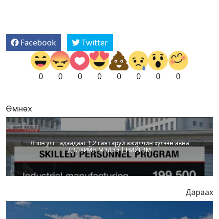
Facebook
Twitter
0
0
0
0
0
0
0
0
Өмнөх
Япон улс гадаадаас 1.2 сая гаруй ажилчин хүлээн авна
ДЭЛХИЙН МЭДЭЭ | НИЙГЭМ
Дараах