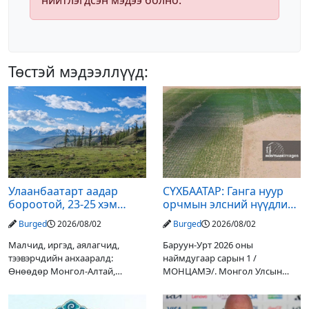
нийтлэгдсэн мэдээ болно.
Төстэй мэдээллүүд:
Улаанбаатарт аадар
СҮХБААТАР: Ганга нуур
бороотой, 23-25 хэм
орчмын элсний нүүдлийг
дулаан байна
зогсоох туршилтын ажил
Burged
2026/08/02
Burged
2026/08/02
үр дүнгээ өгч эхэлжээ
Малчид, иргэд, аялагчид,
Баруун-Урт 2026 оны
тээвэрчдийн анхааралд:
наймдугаар сарын 1 /
Өнөөдөр Монгол-Алтай,
МОНЦАМЭ/. Монгол Улсын
Хангай, Хөвсгөл, Хэнтийн
Ерөнхийлөгчийн санаачилгаар
уулархаг нутгаар бороо, дуу
Дарьгангын Ганга нуурыг