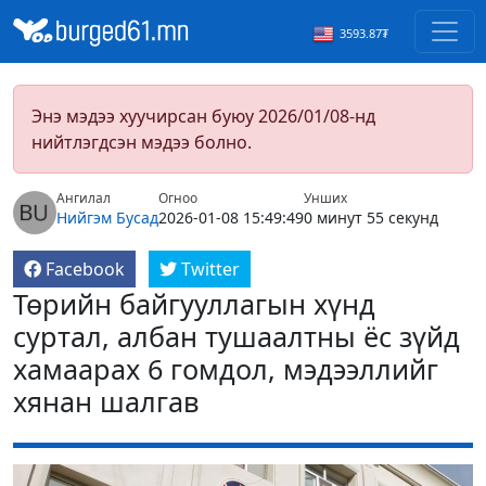
3593.87₮
Энэ мэдээ хуучирсан буюу 2026/01/08-нд
нийтлэгдсэн мэдээ болно.
Ангилал
Огноо
Унших
Нийгэм
Бусад
2026-01-08 15:49:49
0 минут 55 секунд
Facebook
Twitter
Төрийн байгууллагын хүнд
суртал, албан тушаалтны ёс зүйд
хамаарах 6 гомдол, мэдээллийг
хянан шалгав