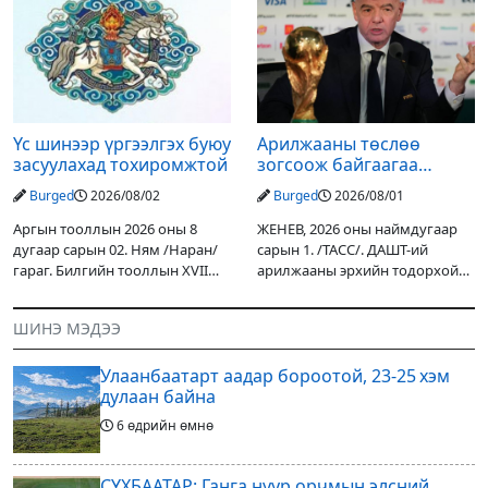
цахилгаантай аадар бороо
сэргээн, хамгаалах төслийг
орох тул голуудын усны
улсын төсвийн хөрөнгө
түвшин нэмэгдэх, нөөлөг
оруулалтаар хийж буй.
Төслийн
Үс шинээр үргээлгэх буюу
Арилжааны төслөө
засуулахад тохиромжтой
зогсоож байгаагаа
Ж.Инфантино мэдэгдэв
Burged
2026/08/02
Burged
2026/08/01
Аргын тооллын 2026 оны 8
ЖЕНЕВ, 2026 оны наймдугаар
дугаар сарын 02. Ням /Наран/
сарын 1. /ТАСС/. ДАШТ-ий
гараг. Билгийн тооллын XVII
арилжааны эрхийн тодорхой
жарны “Сүрээр дарагч” хэмээх
хувийг хувийн хөрөнгө
гал Морин жилийн Зуны адаг
оруулагчдад худалдах
ШИНЭ МЭДЭЭ
хөхөгчин хонь сарын шинийн
төслөөсөө татгалзахаар
19, Адъяа /Асралт/
шийдвэрлэснээ ФИФА-гийн
Улаанбаатарт аадар бороотой, 23-25 хэм
ерөнхийлөгч Жанни
дулаан байна
6 өдрийн өмнө
СҮХБААТАР: Ганга нуур орчмын элсний