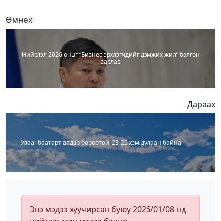
Өмнөх
Нийслэл 2026 оныг “Бизнес эрхлэгчдийг дэмжих жил” болгон
зарлав
Дараах
Улаанбаатарт аадар бороотой, 23-25 хэм дулаан байна
Энэ мэдээ хуучирсан буюу 2026/01/08-нд