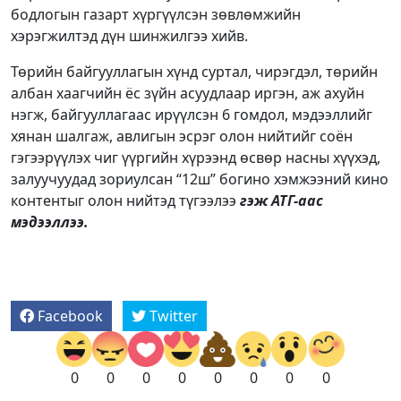
бодлогын газарт хүргүүлсэн зөвлөмжийн
хэрэгжилтэд дүн шинжилгээ хийв.
Төрийн байгууллагын хүнд суртал, чирэгдэл, төрийн
албан хаагчийн ёс зүйн асуудлаар иргэн, аж ахуйн
нэгж, байгууллагаас ирүүлсэн 6 гомдол, мэдээллийг
хянан шалгаж, авлигын эсрэг олон нийтийг соён
гэгээрүүлэх чиг үүргийн хүрээнд өсвөр насны хүүхэд,
залуучуудад зориулсан “12ш” богино хэмжээний кино
контентыг олон нийтэд түгээлээ
гэж АТГ-аас
мэдээллээ.
Facebook
Twitter
0
0
0
0
0
0
0
0