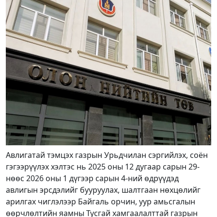
Авлигатай тэмцэх газрын Урьдчилан сэргийлэх, соён
гэгээрүүлэх хэлтэс нь 2025 оны 12 дугаар сарын 29-
нөөс 2026 оны 1 дүгээр сарын 4-ний өдрүүдэд
авлигын эрсдэлийг бууруулах, шалтгаан нөхцөлийг
арилгах чиглэлээр Байгаль орчин, уур амьсгалын
өөрчлөлтийн яамны Тусгай хамгаалалттай газрын