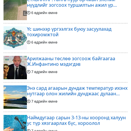
нүүдлийг зогсоох туршилтын ажил үр
дүнгээ өгч эхэлжээ
6 өдрийн өмнө
Үс шинээр үргээлгэх буюу засуулахад
тохиромжтой
6 өдрийн өмнө
Арилжааны төслөө зогсоож байгаагаа
Ж.Инфантино мэдэгдэв
7 өдрийн өмнө
Энэ сард агаарын дундаж температур ихэнх
нутгаар олон жилийн дунджаас дулаан
байна
7 өдрийн өмнө
Наймдугаар сарын 3-13-ны хооронд халуун
ус түр хязгаарлах бүс, хороолол
7 өдрийн өмнө