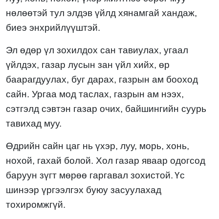
нөлөөтэй тул элдэв үйлд хянамгай хандаж,
биеэ энхрийлүүштэй
.
Эл
өдөр үл зохилдох сан тавиулах, угаал
үйлдэх, газар лусын зан үйл хийх, өр
баарагдуулах, буг дарах, газрын ам бооход
сайн. Ургаа мод таслах, газрын ам нээх,
сэтгэлд сэвтэн газар очих, байшингийн суурь
тавихад
муу.
Өдрийн сайн цаг нь
үхэр
,
лу
у
, морь, хонь,
нохой, гахай
болой. Хол газар яваар одогсод
баруун зүгт
мөрөө гаргавал зохистой.
Үс
шинээр үргээлгэх буюу засуулахад
тохиромжгүй.