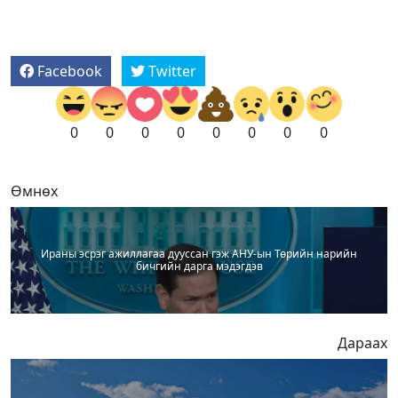
Facebook
Twitter
0
0
0
0
0
0
0
0
Өмнөх
Ираны эсрэг ажиллагаа дууссан гэж АНУ-ын Төрийн нарийн
бичгийн дарга мэдэгдэв
Дараах