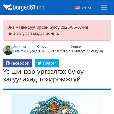
3593.5₮
Энэ мэдээ хуучирсан буюу 2026/05/07-нд
нийтлэгдсэн мэдээ болно.
Ангилал
Огноо
Унших
Нийгэм
Бусад
2026-05-07 07:30:39
1 минут 22 секунд
Facebook
Twitter
Үс шинээр үргээлгэх буюу
засуулахад тохиромжгүй