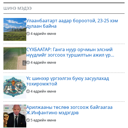
гал Морин жилийн Зуны адаг
оруулагчдад худалдах
ШИНЭ МЭДЭЭ
хөхөгчин хонь сарын шинийн
төслөөсөө татгалзахаар
19, Адъяа /Асралт/
шийдвэрлэснээ ФИФА-гийн
Улаанбаатарт аадар бороотой, 23-25 хэм
ерөнхийлөгч Жанни
дулаан байна
4 өдрийн өмнө
СҮХБААТАР: Ганга нуур орчмын элсний
нүүдлийг зогсоох туршилтын ажил үр
дүнгээ өгч эхэлжээ
4 өдрийн өмнө
Үс шинээр үргээлгэх буюу засуулахад
тохиромжтой
4 өдрийн өмнө
Арилжааны төслөө зогсоож байгаагаа
Ж.Инфантино мэдэгдэв
5 өдрийн өмнө