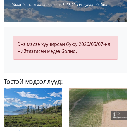
Улаанбаатарт аадар бороотой, 23-25 хэм дулаан байна
Энэ мэдээ хуучирсан буюу 2026/05/07-нд
нийтлэгдсэн мэдээ болно.
Төстэй мэдээллүүд: