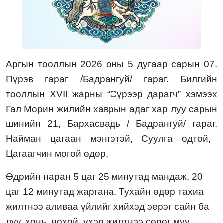
Аргын тооллын 2026 оны
5 дугаа
р сарын 07.
Пүрэв гараг
/
Бадрангуй
/ гараг. Билгийн
тооллын XVII жарны “Сүрээр дарагч” хэмээх
Гал Морин жилийн хаврын
адаг хар луу
сарын
шинийн
21, Бархасвадь / Бадрангуй/
гараг.
Найман цагаан
мэнгэтэй,
Суулга
одтой,
Цагаагчин могой
өдөр.
Өдрийн наран
5
цаг
25
минутад мандаж,
20
цаг
12
минутад жаргана. Тухайн өдөр
тахиа
жилтнээ
аливаа үйлийг хийхэд эерэг сайн
ба
луу, хонь, нохой, үхэр
жилтнээ
сөрөг муу