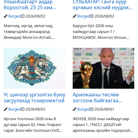
Улаанбаатарт аадар
СҮХБААТАР: Ганга нуур
бороотой, 23-25 хэм
орчмын элсний нүүдлийг
дулаан байна
зогсоох туршилтын ажил
Burged
2026/08/02
Burged
2026/08/02
үр дүнгээ өгч эхэлжээ
Малчид, иргэд, аялагчид,
Баруун-Урт 2026 оны
тээвэрчдийн анхааралд:
наймдугаар сарын 1 /
Өнөөдөр Монгол-Алтай,
МОНЦАМЭ/. Монгол Улсын
Хангай, Хөвсгөл, Хэнтийн
Ерөнхийлөгчийн санаачилгаар
уулархаг нутгаар бороо, дуу
Дарьгангын Ганга нуурыг
цахилгаантай аадар бороо
сэргээн, хамгаалах төслийг
орох тул голуудын усны
улсын төсвийн хөрөнгө
түвшин нэмэгдэх, нөөлөг
оруулалтаар хийж буй.
Төслийн
Үс шинээр үргээлгэх буюу
Арилжааны төслөө
засуулахад тохиромжтой
зогсоож байгаагаа
Ж.Инфантино мэдэгдэв
Burged
2026/08/02
Burged
2026/08/01
Аргын тооллын 2026 оны 8
ЖЕНЕВ, 2026 оны наймдугаар
дугаар сарын 02. Ням /Наран/
сарын 1. /ТАСС/. ДАШТ-ий
гараг. Билгийн тооллын XVII
арилжааны эрхийн тодорхой
жарны “Сүрээр дарагч” хэмээх
хувийг хувийн хөрөнгө