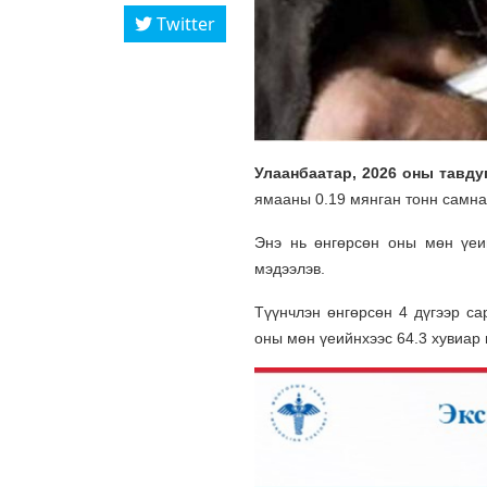
Twitter
Улаанбаатар, 2026 оны тавд
ямааны 0.19 мянган тонн самна
Энэ нь өнгөрсөн оны мөн үеи
мэдээлэв.
Түүнчлэн өнгөрсөн 4 дүгээр са
оны мөн үеийнхээс 64.3 хувиар 