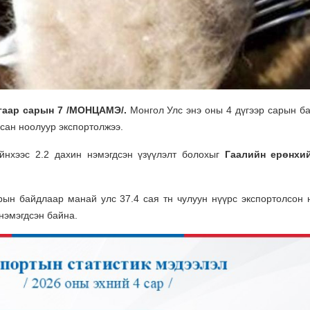
угаар сарын 7 /МОНЦАМЭ/.
Монгол Улс энэ оны 4 дүгээр сарын б
сан ноолуур экспортолжээ.
йнхээс 2.2 дахин нэмэгдсэн үзүүлэлт болохыг
Гаалийн ерөнхий
рын байдлаар манай улс 37.4 сая тн чулуун нүүрс экспортолсон 
нэмэгдсэн байна.