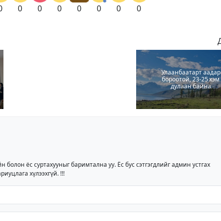
0
0
0
0
0
0
0
0
Улаанбаатарт аадар
бороотой, 23-25 хэм
дулаан байна
йн болон ёс суртахууныг баримтална уу. Ёс бус сэтгэгдлийг админ устгах
риуцлага хүлээхгүй. !!!