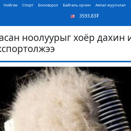
Нийгэм
Спорт
Боловсрол
Байгаль орчин
Аялал жуулчлал
3593.83₮
сан ноолуурыг хоёр дахин 
кспортолжээ