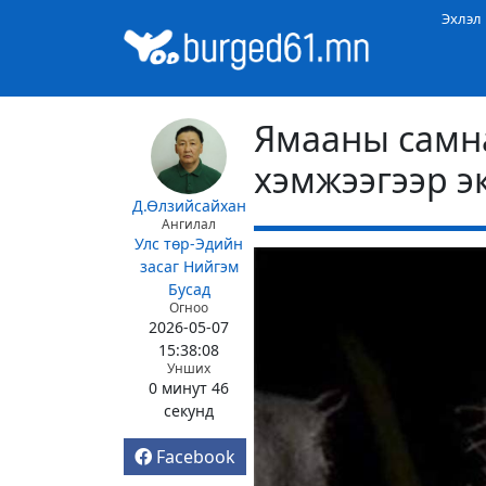
Эхлэл
Ямааны самна
хэмжээгээр э
Д.Өлзийсайхан
Ангилал
Улс төр-Эдийн
засаг
Нийгэм
Бусад
Огноо
2026-05-07
15:38:08
Унших
0 минут 46
секунд
Facebook