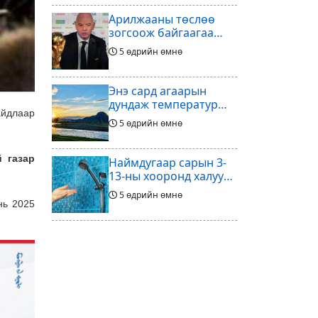
Арилжааны төслөө
зогсоож байгаагаа
Ж.Инфантино
5 өдрийн өмнө
мэдэгдэв
Энэ сард агаарын
дундаж температур
айдлаар
ихэнх нутгаар олон
5 өдрийн өмнө
жилийн дунджаас
дулаан байна
 газар
Наймдугаар сарын 3-
13-ны хооронд халуун
ус түр хязгаарлах бүс,
5 өдрийн өмнө
хороолол
нь 2025
Үс шинээр үргээлгэх
буюу засуулахад
тохиромжгүй
5 өдрийн өмнө
Хөлбөмбөгийг зарж