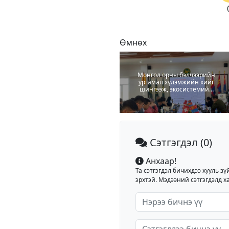
Өмнөх
Монгол орны бэлчээрийн
ургамал хүлэмжийн хийг
шингээж, экосистемийн
тэнцвэрийг хангадаг
болохыг судлаачид
онцолжээ
Сэтгэгдэл
(0)
Анхаар!
Та сэтгэгдэл бичихдээ хууль зү
эрхтэй. Мэдээний сэтгэгдэлд ха