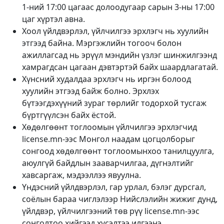
1-ний 17:00 цагаас долоодугаар сарын 3-ны 17:00
цаг хүртэл авна.
Хоол үйлдвэрлэл, үйлчилгээ эрхлэгч нь хуулийн
этгээд байна. Мэргэжлийн тогооч болон
ажиллагсад нь эрүүл мэндийн үзлэг шинжилгээнд
хамрагдсан цагаан дэвтэртэй байх шаардлагатай.
Хүнсний худалдаа эрхлэгч нь иргэн болоод
хуулийн этгээд байж болно. Эрхлэх
бүтээгдэхүүний зураг төрлийг тодорхой тусгаж
бүртгүүлсэн байх ёстой.
Хөдөлгөөнт тоглоомын үйлчилгээ эрхлэгчид
license.mn-ээс Монгол наадам цогцолборыг
сонгоод хөдөлгөөнт тоглоомынхоо танилцуулга,
аюулгүй байдлын зааварчилгаа, дүгнэлтийг
хавсаргаж, мэдээллээ явуулна.
Үндэсний үйлдвэрлэл, гар урлал, бэлэг дурсгал,
соёлын бараа чиглэлээр Нийслэлийн жижиг дунд,
үйлдвэр, үйлчилгээний төв рүү license.mn-ээс
сонголтоо хийгээд хүсэлтээ илгээнэ.