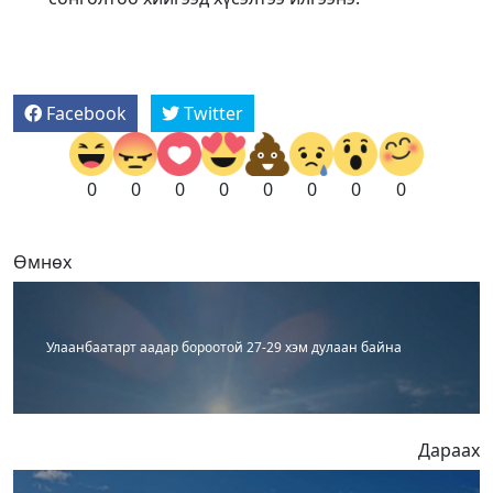
Facebook
Twitter
0
0
0
0
0
0
0
0
Өмнөх
Улаанбаатарт аадар бороотой 27-29 хэм дулаан байна
Дараах