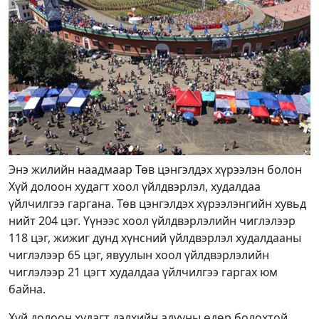
Энэ жилийн наадмаар Төв цэнгэлдэх хүрээлэн болон
Хүй долоон худагт хоол үйлдвэрлэл, худалдаа
үйлчилгээ гаргана. Төв цэнгэлдэх хүрээлэнгийн хувьд
нийт 204 цэг. Үүнээс хоол үйлдвэрлэлийн чиглэлээр
118 цэг, жижиг дунд хүнсний үйлдвэрлэл худалдааны
чиглэлээр 65 цэг, явуулын хоол үйлдвэрлэлийн
чиглэлээр 21 цэгт худалдаа үйлчилгээ гаргах юм
байна.
Хүй долоон худагт дэлхийн адууны өдөр болохтой