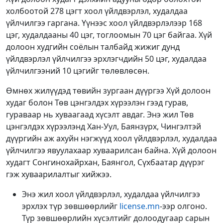
холбоотой 278 цэгт хоол үйлдвэрлэл, худалдаа
үйлчилгээ гаргана. Үүнээс хоол үйлдвэрлэлээр 168
цэг, худалдааны 40 цэг, тоглоомын 70 цэг байгаа. Хүй
долоон худгийн соёлын талбайд жижиг дунд
үйлдвэрлэл үйлчилгээ эрхлэгчдийн 50 цэг, худалдаа
үйлчилгээний 10 цэгийг төлөвлөсөн.
Өмнөх жилүүдэд төвийн зургаан дүүргээ Хүй долоон
худаг болон Төв цэнгэлдэх хүрээлэн гээд гурав,
гураваар нь хуваагаад хүсэлт авдаг. Энэ жил Төв
цэнгэлдэх хүрээлэнд Хан-Уул, Баянзүрх, Чингэлтэй
дүүргийн аж ахуйн нэгжүүд хоол үйлдвэрлэл, худалдаа
үйлчилгээ явуулахаар хуваарилсан байна. Хүй долоон
худагт Сонгинохайрхан, Баянгол, Сүхбаатар дүүрэг
гэж хуваарилалтыг хийжээ.
Энэ жил хоол үйлдвэрлэл, худалдаа үйлчилгээ
эрхлэх түр зөвшөөрлийг
license.
mn
-ээр олгоно.
Түр зөвшөөрлийн хүсэлтийг долоодугаар сарын