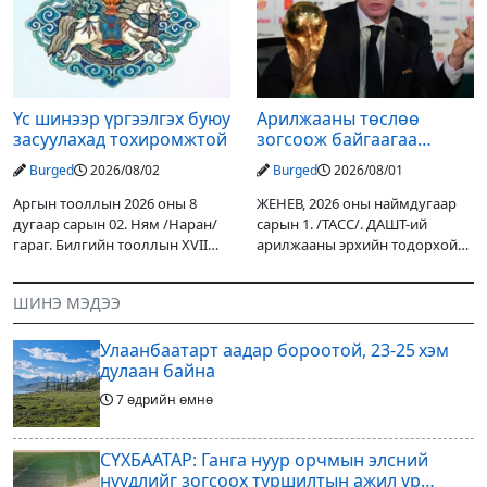
түвшин нэмэгдэх, нөөлөг
оруулалтаар хийж буй.
Төслийн
Үс шинээр үргээлгэх буюу
Арилжааны төслөө
засуулахад тохиромжтой
зогсоож байгаагаа
Ж.Инфантино мэдэгдэв
Burged
2026/08/02
Burged
2026/08/01
Аргын тооллын 2026 оны 8
ЖЕНЕВ, 2026 оны наймдугаар
дугаар сарын 02. Ням /Наран/
сарын 1. /ТАСС/. ДАШТ-ий
гараг. Билгийн тооллын XVII
арилжааны эрхийн тодорхой
жарны “Сүрээр дарагч” хэмээх
хувийг хувийн хөрөнгө
гал Морин жилийн Зуны адаг
оруулагчдад худалдах
ШИНЭ МЭДЭЭ
хөхөгчин хонь сарын шинийн
төслөөсөө татгалзахаар
19, Адъяа /Асралт/
шийдвэрлэснээ ФИФА-гийн
Улаанбаатарт аадар бороотой, 23-25 хэм
ерөнхийлөгч Жанни
дулаан байна
7 өдрийн өмнө
СҮХБААТАР: Ганга нуур орчмын элсний
нүүдлийг зогсоох туршилтын ажил үр