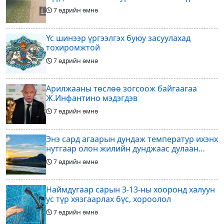
дүнгээ өгч эхэлжээ
7 өдрийн өмнө
Үс шинээр үргээлгэх буюу засуулахад
тохиромжтой
7 өдрийн өмнө
Арилжааны төслөө зогсоож байгаагаа
Ж.Инфантино мэдэгдэв
7 өдрийн өмнө
Энэ сард агаарын дундаж температур ихэнх
нутгаар олон жилийн дунджаас дулаан
байна
7 өдрийн өмнө
Наймдугаар сарын 3-13-ны хооронд халуун
ус түр хязгаарлах бүс, хороолол
7 өдрийн өмнө