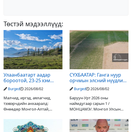
Төстэй мэдээллүүд:
Улаанбаатарт аадар
СҮХБААТАР: Ганга нуур
бороотой, 23-25 хэм
орчмын элсний нүүдлийг
дулаан байна
зогсоох туршилтын ажил
Burged
2026/08/02
Burged
2026/08/02
үр дүнгээ өгч эхэлжээ
Малчид, иргэд, аялагчид,
Баруун-Урт 2026 оны
тээвэрчдийн анхааралд:
наймдугаар сарын 1 /
Өнөөдөр Монгол-Алтай,
МОНЦАМЭ/. Монгол Улсын
Хангай, Хөвсгөл, Хэнтийн
Ерөнхийлөгчийн санаачилгаар
уулархаг нутгаар бороо, дуу
Дарьгангын Ганга нуурыг
цахилгаантай аадар бороо
сэргээн, хамгаалах төслийг
орох тул голуудын усны
улсын төсвийн хөрөнгө