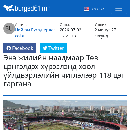
3593.87₮
Ангилал
Огноо
Унших
Нийгэм
Бусад
Урлаг
2026-07-02
2 минут 27
соёл
12:21:13
секунд
Facebook
Twitter
Энэ жилийн наадмаар Төв
цэнгэлдэх хүрээлэнд хоол
үйлдвэрлэлийн чиглэлээр 118 цэг
гаргана