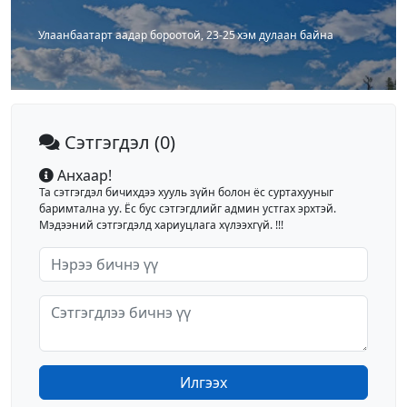
Улаанбаатарт аадар бороотой, 23-25 хэм дулаан байна
Сэтгэгдэл
(0)
Анхаар!
Та сэтгэгдэл бичихдээ хууль зүйн болон ёс суртахууныг
баримтална уу. Ёс бус сэтгэгдлийг админ устгах эрхтэй.
Мэдээний сэтгэгдэлд хариуцлага хүлээхгүй. !!!
Илгээх