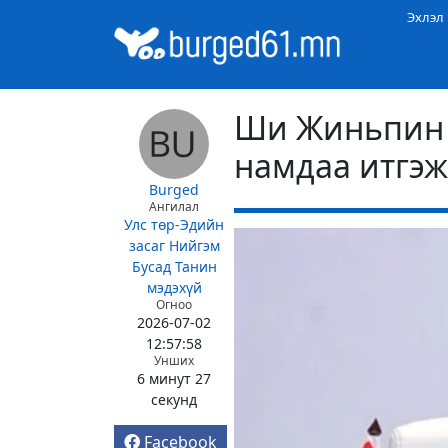
Эхлэл
Ши Жиньпин 
намдаа итгэж
Burged
Ангилал
Улс төр-Эдийн
засаг
Нийгэм
Бусад
Танин
мэдэхүй
Огноо
2026-07-02
12:57:58
Унших
6 минут 27
секунд
Facebook