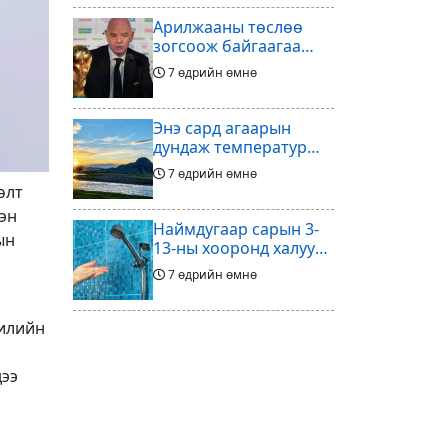
Арилжааны төслөө
зогсоож байгаагаа
Ж.Инфантино
7 өдрийн өмнө
мэдэгдэв
Энэ сард агаарын
дундаж температур
ихэнх нутгаар олон
7 өдрийн өмнө
жилийн дунджаас
өлт
дулаан байна
эн
Наймдугаар сарын 3-
ын
13-ны хооронд халуун
ус түр хязгаарлах бүс,
7 өдрийн өмнө
хороолол
жилийн
Үс шинээр үргээлгэх
буюу засуулахад
тохиромжгүй
дээ
7 өдрийн өмнө
Хөлбөмбөгийг зарж