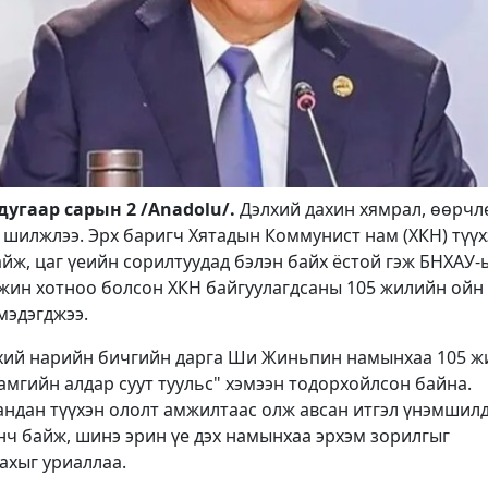
угаар сарын 2 /Anadolu/.
Дэлхий дахин хямрал, өөрчл
 шилжлээ. Эрх баригч Хятадын Коммунист нам (ХКН) түүх
йж, цаг үеийн сорилтуудад бэлэн байх ёстой гэж БНХАУ-
ин хотноо болсон ХКН байгуулагдсаны 105 жилийн ойн
мэдэгджээ.
нхий нарийн бичгийн дарга Ши Жиньпин намынхаа 105 
хамгийн алдар суут туульс" хэмээн тодорхойлсон байна.
андан түүхэн ололт амжилтаас олж авсан итгэл үнэмшил
нч байж, шинэ эрин үе дэх намынхаа эрхэм зорилгыг
ахыг уриаллаа.