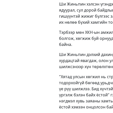
Ши Жиньпин хэлсэн үгэндээ
ядуурал, сул дорой байдлы
гишүүнтэй жижиг бүлгээс з
их нөлөө бүхий хамгийн то
Тэрбээр мөн ХКН-ын амжил
болгож, хөгжиж буй орнуу
байна.
Ши Жиньпин дэлхий дахинд
хурдацтай явагдаж, олон 
шилжсэнээр хүн төрөлхтөн 
"Хятад улсын хөгжил нь ст
тодорхойгүй бөгөөд урьдч
үе рүү шилжлээ. Бид хүчтэ
үргэлж бэлэн байх ёстой" г
нэгдмэл хувь заяаны хамт
ёстой хэмээн онцолсон ба