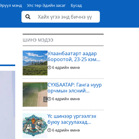
Эрүүл мэнд
Улс төр-Эдийн засаг
Бусад
ШИНЭ МЭДЭЭ
Улаанбаатарт аадар
бороотой, 23-25 хэм
дулаан байна
6 өдрийн өмнө
СҮХБААТАР: Ганга нуур
орчмын элсний
нүүдлийг зогсоох
6 өдрийн өмнө
туршилтын ажил үр
дүнгээ өгч эхэлжээ
Үс шинээр үргээлгэх
буюу засуулахад
тохиромжтой
6 өдрийн өмнө