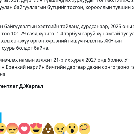
уулан байгууллагын бүтцийг тосгон, хорооллын түвшин 
 байгуулалтын хэлтсийн тайланд дурдсанаар, 2025 оны 
тоо 101.29 саяд хүрчээ. 1.4 тэрбум гаруй хүн амтай тус у
 эзлэх энэхүү өргөн хүрээний гишүүнчлэл нь ХКН-ын
 суурь болдог байна.
нэчлэх намын ээлжит 21-р их хурал 2027 онд болно. Уг
 Ерөнхий нарийн бичгийн даргаар дахин сонгогдоно г
на.
ентлаг Д.Жаргал