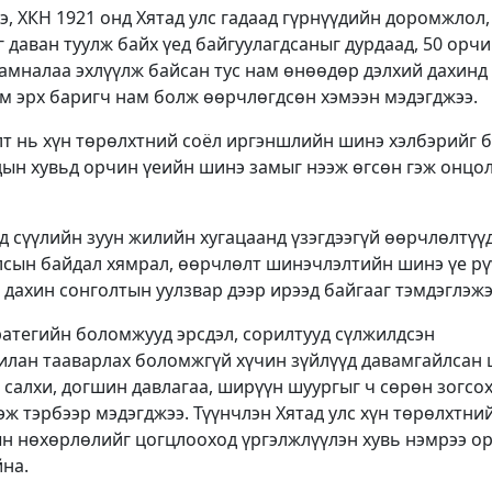
, ХКН 1921 онд Хятад улс гадаад гүрнүүдийн доромжлол,
г даван туулж байх үед байгуулагдсаныг дурдаад, 50 орч
амналаа эхлүүлж байсан тус нам өнөөдөр дэлхий дахинд
м эрх баригч нам болж өөрчлөгдсөн хэмээн мэдэгджээ.
т нь хүн төрөлхтний соёл иргэншлийн шинэ хэлбэрийг 
дын хувьд орчин үеийн шинэ замыг нээж өгсөн гэж онцо
 сүүлийн зуун жилийн хугацаанд үзэгдээгүй өөрчлөлтүү
улсын байдал хямрал, өөрчлөлт шинэчлэлтийн шинэ үе рү
дахин сонголтын уулзвар дээр ирээд байгааг тэмдэглэжэ
ратегийн боломжууд эрсдэл, сорилтууд сүлжилдсэн
илан тааварлах боломжгүй хүчин зүйлүүд давамгайлсан
й салхи, догшин давлагаа, ширүүн шуургыг ч сөрөн зогсо
эж тэрбээр мэдэгджээ. Түүнчлэн Хятад улс хүн төрөлхтни
ын нөхөрлөлийг цогцлооход үргэлжлүүлэн хувь нэмрээ о
йна.