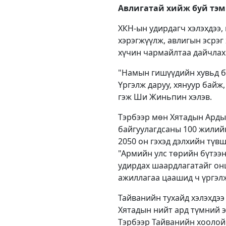
Авлигатай хийж буй тэ
ХКН-ын удирдагч хэлэхдээ,
хэрэгжүүлж, авлигын эсрэг
хүчин чармайлтаа дайчлах 
"Намын гишүүдийн хувьд би
Үргэлж даруу, хянуур байж,
гэж Ши Жиньпин хэлэв.
Тэрбээр мөн Хятадын Арды
байгуулагдсаны 100 жилий
2050 он гэхэд дэлхийн түв
"Армийн улс төрийн бүтээн
удирдах шаардлагатайг о
ажиллагаа цаашид ч үргэлж
Тайванийн тухайд хэлэхдээ
Хятадын нийт ард түмний э
Тэрбээр Тайванийн хоолой