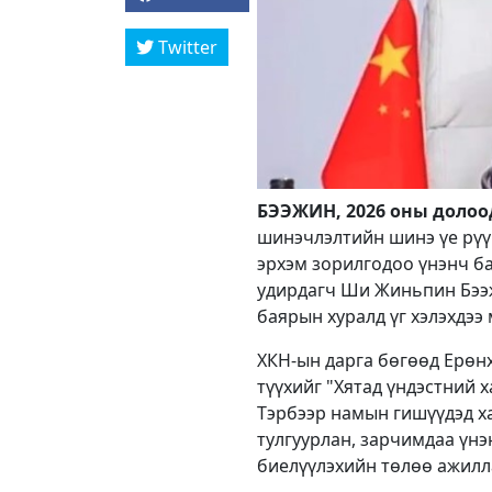
Twitter
БЭЭЖИН, 2026 оны долоод
шинэчлэлтийн шинэ үе рүү
эрхэм зорилгодоо үнэнч ба
удирдагч Ши Жиньпин Бээж
баярын хуралд үг хэлэхдээ 
ХКН-ын дарга бөгөөд Ерө
түүхийг "Хятад үндэстний 
Тэрбээр намын гишүүдэд х
тулгуурлан, зарчимдаа үнэ
биелүүлэхийн төлөө ажилл