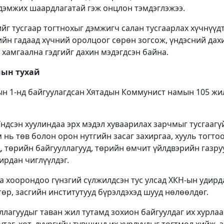
дэмжих шаардлагатай гэж онцлон тэмдэглэжээ.
ийг тусгаар тогтнохыг дэмжигч салан тусгаарлах хүчнүүд
йн гадаад хүчний оролцоог сөрөн зогсож, үндэсний дах
 хамгаална гэдгийг дахин мэдэгдсэн байна.
ын тухай
ын 1-нд байгуулагдсан Хятадын Коммунист намын 105 ж
ндсэн хуулиндаа эрх мэдэл хуваарилах зарчмыг тусгаагү
 нь төв болон орон нутгийн засаг захиргаа, хууль тогтоо
д, төрийн байгууллагууд, төрийн өмчит үйлдвэрийн газру
ирдан чиглүүлдэг.
 хоорондоо гүнзгий сүлжилдсэн тус улсад ХКН-ын удирд
төр, засгийн институтууд бүрэлдэхэд шууд нөлөөлдөг.
ллагуудыг таван жил тутамд зохион байгуулдаг их хурла
утаг, хот, дүүргийн түвшинд их хурлуудыг тогтмол хийж, з