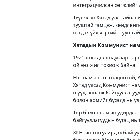
интеграцчилсан хөгжлийг 
Түүнчлэн Хятад улс Тайван
тууштай тэмцэж, хөндлөнги
нэгдэх үйл хэргийг тууштай
Хятадын Коммунист нам
1921 оны долоодугаар сар
ой энэ жил тохиож байна.
Нэг намын тогтолцоотой, Ү
Хятад улсад Коммунист нам
шүүх, зөвлөх байгууллагуу
болон армийг бүхэлд нь уд
Төр болон намын удирдлага
байгууллагуудын бүтэц нь 
ХКН-ын төв удирдах байгуу
бүрдүүлдэг. Мөн муж, бүс н