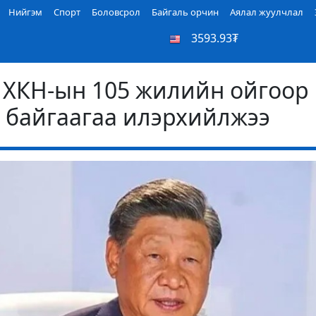
Нийгэм
Спорт
Боловсрол
Байгаль орчин
Аялал жуулчлал
3593.93₮
ХКН-ын 105 жилийн ойгоор
 байгаагаа илэрхийлжээ