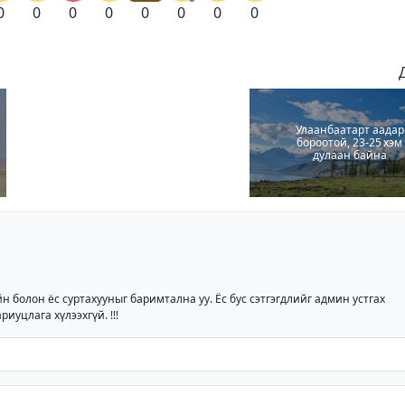
0
0
0
0
0
0
0
0
Улаанбаатарт аадар
бороотой, 23-25 хэм
дулаан байна
йн болон ёс суртахууныг баримтална уу. Ёс бус сэтгэгдлийг админ устгах
риуцлага хүлээхгүй. !!!