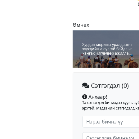
Өмнөх
Хурдан морины уралдаанч
хүүхдийн аюулгүй байдлыг
хангах чиглэлээр ажиллаж
байна
Сэтгэгдэл
(0)
Анхаар!
Та сэтгэгдэл бичихдээ хууль зү
эрхтэй. Мэдээний сэтгэгдэлд ха