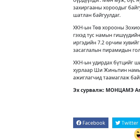
захиргааны хороодыг байг
шатлан байгуулдаг.
ХКН-ын Төв хорооны Зохион
гэхэд тус намын гишүүдийн 
иргэдийн 7.2 орчим хувийг
засаглалын пирамидын гол
ХКН-ын удирдах бүтцийг ши
хурлаар Ши Жиньпин намын
ажиглагчид таамаглаж бай
Эх сурвалж: МОНЦАМЭ Аг
Facebook
Twitter