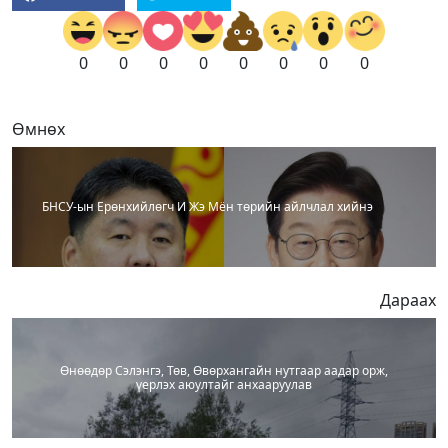
0
0
0
0
0
0
0
0
Өмнөх
БНСУ-ын Ерөнхийлөгч И Жэ Мён төрийн айлчлал хийнэ
Дараах
Өнөөдөр Сэлэнгэ, Төв, Өвөрхангайн нутгаар аадар орж,
үерлэх аюултайг анхааруулав