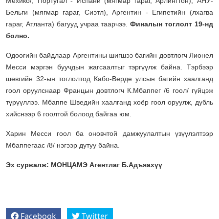
Мехико/, Португал - Испани (мягмар гараг, Арлингтон), АНУ-
Бельги (мягмар гараг, Сиэтл), Аргентин - Египетийн (лхагва
гараг, Атланта) багууд учраа таарчээ.
Финалын тоглолт 19-нд
болно.
Одоогийн байдлаар Аргентины шигшээ багийн довтлогч Лионел
Месси мэргэн буучдын жагсаалтыг тэргүүлж байна. Тэрбээр
шөвгийн 32-ын тоглолтод Кабо-Верде улсын багийн хаалганд
гоол оруулснаар Францын довтлогч К.Мбаппег /6 гоол/ гүйцэж
түрүүллээ. Мбаппе Шведийн хаалганд хоёр гоол оруулж, дубль
хийснээр 6 гоолтой болоод байгаа юм.
Харин Месси гоол ба оновчтой дамжуулалтын үзүүлэлтээр
Мбаппегаас /8/ нэгээр дутуу байна.
Эх сурвалж: МОНЦАМЭ Агентлаг Б.Адъяахүү
Facebook
Twitter