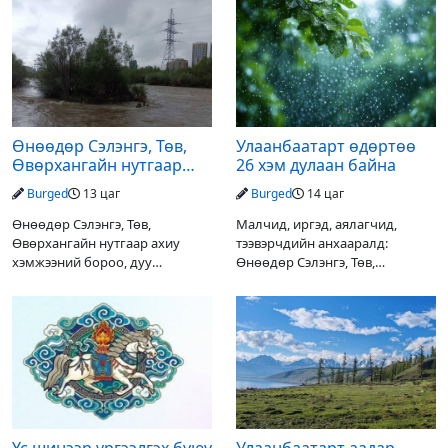
Өнөөдөр Сэлэнгэ, Төв,
Улаанбаатарт өдөртөө
Өвөрхангайн нутгаар
26 хэм дулаан байна
аадар орж, үерлэх
Burged
13 цаг
Burged
14 цаг
аюултайг анхааруулав
Өнөөдөр Сэлэнгэ, Төв,
Малчид, иргэд, аялагчид,
Өвөрхангайн нутгаар ахиу
тээвэрчдийн анхааралд:
хэмжээний бороо, дуу
Өнөөдөр Сэлэнгэ, Төв,
цахилгаантай аадар орох тул
Өвөрхангайн нутгаар ахиухан
голын усны түвшин нэмэгдэх,
хэмжээний бороо, дуу
нөөлөг салхи, мөндөр, аянга
цахилгаантай аадар бороо
цахилгаан, үерийн аюулаас
орох тул голын усны түвшин
сэрэмжлэхийг
нэмэгдэх, нөөлөг салхи,