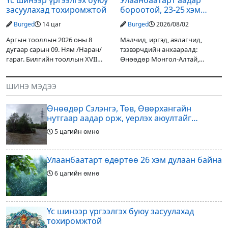
Үс шинээр үргээлгэх буюу
Улаанбаатарт аадар
засуулахад тохиромжтой
бороотой, 23-25 хэм
дулаан байна
Burged
14 цаг
Burged
2026/08/02
Аргын тооллын 2026 оны 8
Малчид, иргэд, аялагчид,
дугаар сарын 09. Ням /Наран/
тээвэрчдийн анхааралд:
гараг. Билгийн тооллын XVII
Өнөөдөр Монгол-Алтай,
жарны “Сүрээр дарагч” хэмээх
Хангай, Хөвсгөл, Хэнтийн
гал Морин жилийн Зуны адаг
уулархаг нутгаар бороо, дуу
ШИНЭ МЭДЭЭ
хөхөгчин хонь сарын шинийн
цахилгаантай аадар бороо
19, Адъяа /Наран/
орох тул голуудын усны
Өнөөдөр Сэлэнгэ, Төв, Өвөрхангайн
түвшин нэмэгдэх, нөөлөг
нутгаар аадар орж, үерлэх аюултайг
анхааруулав
5 цагийн өмнө
Улаанбаатарт өдөртөө 26 хэм дулаан байна
6 цагийн өмнө
Үс шинээр үргээлгэх буюу засуулахад
тохиромжтой