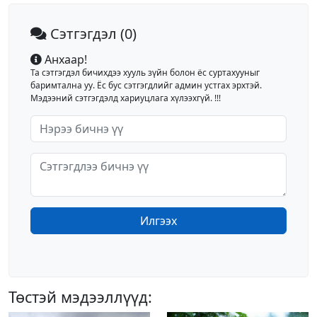
Сэтгэгдэл
(0)
Анхаар!
Та сэтгэгдэл бичихдээ хууль зүйн болон ёс суртахууныг
баримтална уу. Ёс бус сэтгэгдлийг админ устгах эрхтэй.
Мэдээний сэтгэгдэлд хариуцлага хүлээхгүй. !!!
Илгээх
Төстэй мэдээллүүд: