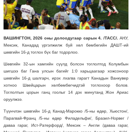
ВАШИНГТОН, 2026 оны долоодугаар сарын 4. /ТАСС/.
АНУ,
Мексик, Канадад үргэлжилж буй хөл бөмбөгийн ДАШТ-ий
шөвгийн 16-д тоглох бүх баг тодорлоо.
Шөвгийн 32-ын хамгийн сүүлд болсон тоглолтод Колумбын
шигшээ баг Гана улсын багийг 1:0 харьцаагаар хожсоноор
шөвгийн 16-д шалгарч, ирэх лхагва гарагт Канадын Ванкувер
хотноо Швейцарын хөлбөмбөгчидтэй тоглохоор болов.
Тоглолтын цорын ганц гоолыг 14 дэх минутанд Жон Ариас
оруулжээ.
Түүнчлэн шөвгийн 16-д Канад-Марокко /5-ны өдөр, Хьюстон/,
Парагвай-Франц /5-ны өдөр Филадельфи/, Бразил-Норвег /
даваа гараг, Ист-Ратерфорд/, Мексик – Англи /даваа гараг,