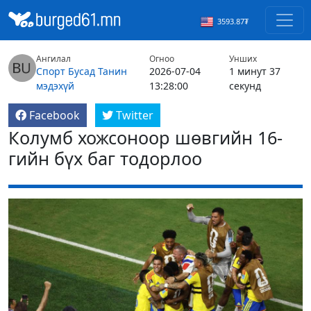
3593.87₮
Ангилал
Огноо
Унших
Спорт
Бусад
Танин
2026-07-04
1 минут 37
мэдэхүй
13:28:00
секунд
Facebook
Twitter
Колумб хожсоноор шөвгийн 16-
гийн бүх баг тодорлоо