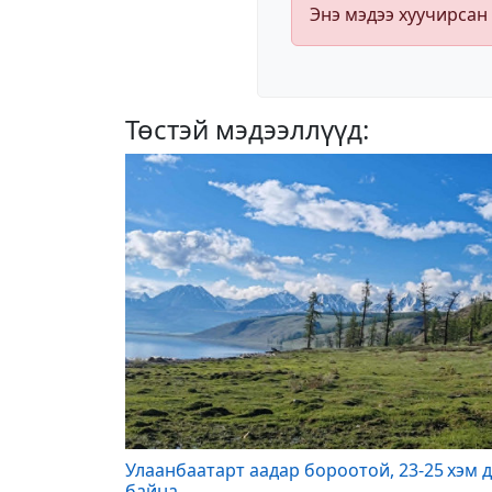
Энэ мэдээ хуучирсан
Төстэй мэдээллүүд:
Улаанбаатарт аадар бороотой, 23-25 хэм 
байна