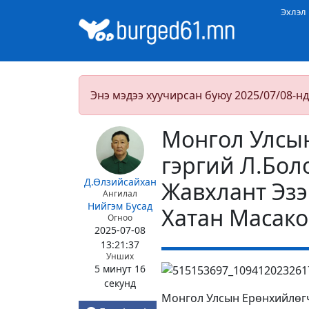
Эхлэл
Энэ мэдээ хуучирсан буюу 2025/07/08-нд
Монгол Улсын
гэргий Л.Бол
Д.Өлзийсайхан
Жавхлант Эзэ
Ангилал
Нийгэм
Бусад
Хатан Масако
Огноо
2025-07-08
13:21:37
Унших
5 минут 16
секунд
Монгол Улсын Ерөнхийлөгч