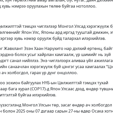
д хувь нэмрээ оруулахын төлөө буйгаа нотоллоо.
цөлжилттэй тэмцэх чиглэлээр Монгол Улсад хэрэгжүүлж б
өлгөөнийг Япон Улс, Японы ард иргэд тууштай дэмжин, х
зэргээр хувь нэмэр оруулж буйд талархал илэрхийлэв.
ог Жавхлант Эзэн Хаан Нарүхито нар дэлхий ертөнц, бай
эрдэнэ болох усыг хайрлан хамгаалж, үр шимийг нь зүй
эдэгт санал нийллээ. Энэ чиглэлээрх аливаа үйл ажиллага
йн санаачлан хэрэгжүүлж буй цэнгэг усаа хамгаалах “Ц
 ач холбогдол, гарах үр дүнг онцоллоо.
ноо зохион байгуулах НҮБ-ын Цөлжилттэй тэмцэх тухай
аар бага хурал (COP17)-д Япон Улсаас дээд, өндөр түвшн
итгэлтэй буйгаа илэрхийлэв.
 үзэсгэлэнд Монгол Улсын төр, засаг өндөр ач холбогдол
лэн болон 2025 оны 07 дугаар сарын 27-ны өдөр Осака хот