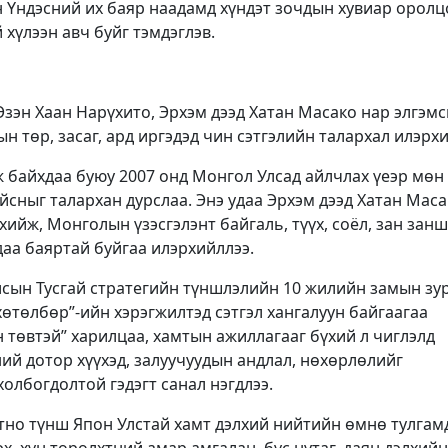
н Үндэсний их баяр наадамд хүндэт зочдын хувиар орол
 хүлээн авч буйг тэмдэглэв.
зэн Хаан Нарүхито, Эрхэм дээд Хатан Масако нар элгэмс
н төр, засаг, ард иргэдэд чин сэтгэлийн талархал илэрхи
 байхдаа буюу 2007 онд Монгол Улсад айлчлах үеэр мөн
айсныг талархан дурслаа. Энэ удаа Эрхэм дээд Хатан Маса
хийж, Монголын үзэсгэлэнт байгаль, түүх, соёл, зан зан
аа баяртай буйгаа илэрхийллээ.
лсын Тусгай стратегийн түншлэлийн 10 жилийн замын зу
өтөлбөр”-ийн хэрэгжилтэд сэтгэл хангалуун байгаагаа
н төвтэй” харилцаа, хамтын ажиллагааг бүхий л чиглэлд
ний дотор хүүхэд, залуучуудын андлал, нөхөрлөлийг
холбогдолтой гэдэгт санал нэгдлээ.
отно түнш Япон Улстай хамт дэлхий нийтийн өмнө тулга
х, хүн төрөлхтний амар амгалан, бүс нутаг, даян дэлхийн