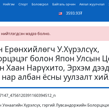
Нийгэм
Спорт
Боловсрол
Байгаль орчин
Аялал жуулчлал
3593.93₮
 нийтлэгдсэн мэдээ болно.
 Ерөнхийлөгч У.Хүрэлсүх,
орцэцэг болон Япон Улсын Ц
н Хаан Нарүхито, Эрхэм дээ
 нар албан ёсны уулзалт хий
 Ухнаагийн Хүрэлсүх, гэргий Лувсандоржийн Болорцэцэ