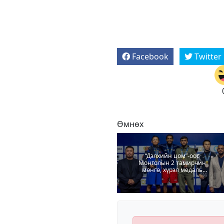
Facebook
Twitter
Өмнөх
“Дэлхийн цом”-оос
Монголын 2 тамирчин
мөнгө, хүрэл медаль
хүртлээ