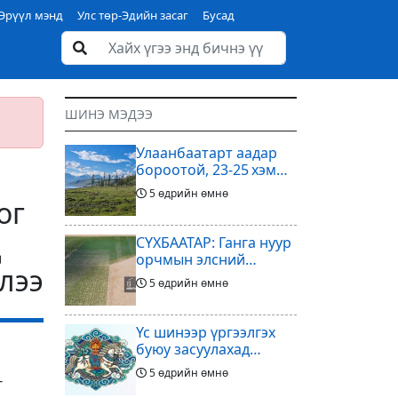
Эрүүл мэнд
Улс төр-Эдийн засаг
Бусад
ШИНЭ МЭДЭЭ
Улаанбаатарт аадар
бороотой, 23-25 хэм
дулаан байна
5 өдрийн өмнө
ог
д
СҮХБААТАР: Ганга нуур
орчмын элсний
лээ
нүүдлийг зогсоох
5 өдрийн өмнө
туршилтын ажил үр
дүнгээ өгч эхэлжээ
Үс шинээр үргээлгэх
буюу засуулахад
тохиромжтой
5 өдрийн өмнө
г