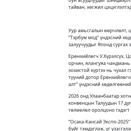
тайван, хөгжил цэцэглэлтэ
Уур амьсгалын өөрчлөлт, 
“Тэрбум мод” үндэсний хөд
залуучуудыг Японд сургах 
Ерөнхийлөгч У.Хүрэлсүх, Ц
орчин, ялангуяа чандмань 
зохистой хүртэх нь чухал г
түүний дотор Ерөнхийлөгчи
алт” үндэсний хөдөлгөөний
2026 онд Улаанбаатар хот
конвенцын Талуудын 17 дуг
төлөөлөл оролцоно гэдэгт 
“Осака-Кансай Экспо-2025”
буйг тэмдэглэж, уг үзэсгэ