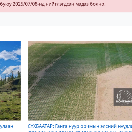
 буюу 2025/07/08-нд нийтлэгдсэн мэдээ болно.
дулаан
СҮХБААТАР: Ганга нуур орчмын элсний нүүдл
зогсоох туршилтын ажил үр дүнгээ өгч эхэлж