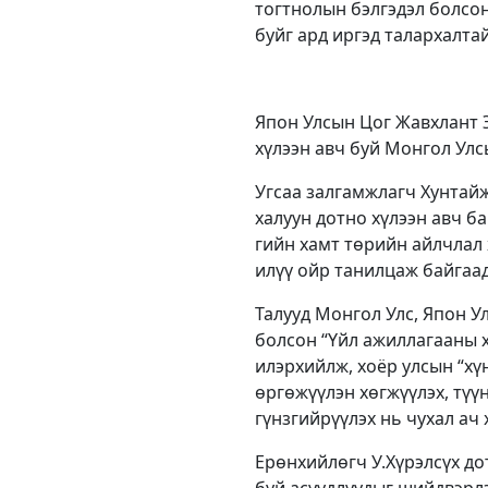
тогтнолын бэлгэдэл болсо
буйг ард иргэд талархалтай
Япон Улсын Цог Жавхлант Э
хүлээн авч буй Монгол Улсы
Угсаа залгамжлагч Хунтайж
халуун дотно хүлээн авч б
гийн хамт төрийн айлчлал 
илүү ойр танилцаж байгаад
Талууд Монгол Улс, Япон У
болсон “Үйл ажиллагааны х
илэрхийлж, хоёр улсын “хү
өргөжүүлэн хөгжүүлэх, түү
гүнзгийрүүлэх нь чухал ач 
Ерөнхийлөгч У.Хүрэлсүх д
буй асуудлуудыг шийдвэрлэ