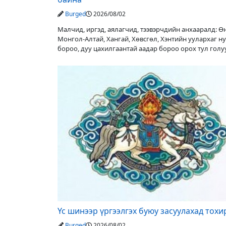
Burged
2026/08/02
Малчид, иргэд, аялагчид, тээвэрчдийн анхааралд: 
Монгол-Алтай, Хангай, Хөвсгөл, Хэнтийн уулархаг н
бороо, дуу цахилгаантай аадар бороо орох тул гол
түвшин нэмэгдэх, нөөлөг
Үс шинээр үргээлгэх буюу засуулахад тох
Burged
2026/08/02