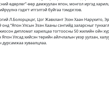
сний өдөрлөг”-өөр дамжуулан япон, монгол иргэд харил
йрүүлнэ гэдэгт итгэлтэй буйгаа тэмдэглэв.
эргий Л.Болорцэцэг, Цог Жавхлант Эзэн Хаан Нарүхито, Э
9 онд “Япон Улсын Эзэн Хааны сэнтийд заларсныг тунхаг
охиосон дипломат харилцаа тогтоосны 50 жилийн ойн хү
 Япон Улсад хийсэн төрийн айлчлалын үеэр уулзан, халу
н дурсамжаа хуваалцлаа.