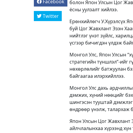
Facebook
болон Япон Улсын Цог Жавх
ёсны уулзалт хийлээ.
Twitter
Ерөнхийлөгч У.Хүрэлсүх Яп
буй Цог Жавхлант Эзэн Хаа
нийтлэг үнэт зүйлс, харил
үсгээр бичигдэн үлдэж бай
Монгол Улс, Япон Улсын “х
стратегийн түншлэл”-ийг г
нөхөрлөлийг батжуулан бэх
байгаагаа илэрхийллээ.
Монгол Улс дахь ардчиллыг
дэмжих, хүний нөөцийг бэх
шингэсэн тууштай дэмжлэг 
өндрөөр үнэлж, талархаж 
Япон Улсын Цог Жавхлант Э
айлчлалынхаа хүрээнд хүн 