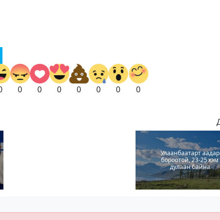
0
0
0
0
0
0
0
0
Улаанбаатарт аадар
бороотой, 23-25 хэм
дулаан байна