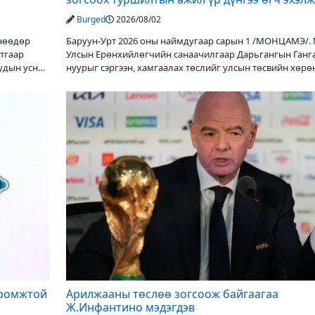
Burged
2026/08/02
Өнөөдөр
Баруун-Урт 2026 оны наймдугаар сарын 1 /МОНЦАМЭ/.
утгаар
Улсын Ерөнхийлөгчийн санаачилгаар Дарьгангын Ганг
уудын усны
нуурыг сэргээн, хамгаалах төслийг улсын төсвийн хөрө
оруулалтаар хийж буй. Төслийн
иромжтой
Арилжааны төслөө зогсоож байгаагаа
Ж.Инфантино мэдэгдэв