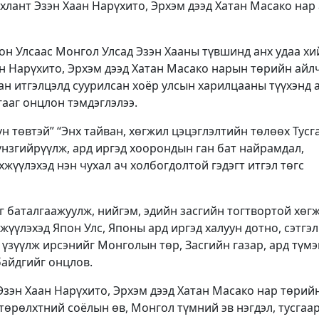
лант Эзэн Хаан Нарүхито, Эрхэм дээд Хатан Масако нар
он Улсаас Монгол Улсад Эзэн Хааны түвшинд анх удаа х
н Нарүхито, Эрхэм дээд Хатан Масако нарын төрийн айл
цан итгэлцэлд суурилсан хоёр улсын харилцааны түүхэнд 
гааг онцлон тэмдэглэлээ.
үн төвтэй” “Энх тайван, хөгжил цэцэглэлтийн төлөөх Тусг
үнзгийрүүлж, ард иргэд хоорондын ган бат найрамдал,
жүүлэхэд нэн чухал ач холбогдолтой гэдэгт итгэл төгс
 баталгаажуулж, нийгэм, эдийн засгийн тогтвортой хөг
жүүлэхэд Япон Улс, Японы ард иргэд халуун дотно, сэтгэл
үзүүлж ирсэнийг Монголын төр, Засгийн газар, ард түмэ
байдгийг онцлов.
зэн Хаан Нарүхито, Эрхэм дээд Хатан Масако нар төрий
төрөлхтний соёлын өв, Монгол түмний эв нэгдэл, тусгаа