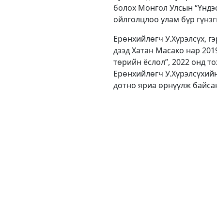
болох Монгол Улсын “Үндэ
ойлголцлоо улам бүр гүнзги
Ерөнхийлөгч У.Хүрэлсүх, г
дээд Хатан Масако нар 201
төрийн ёслол”, 2022 онд т
Ерөнхийлөгч У.Хүрэлсүхийн
дотно яриа өрнүүлж байса