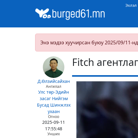
Эхлэл
Энэ мэдээ хуучирсан буюу 2025/09/11-нд
Fitch агентла
Д.Өлзийсайхан
Ангилал
Улс төр-Эдийн
засаг
Нийгэм
Бусад
Шинжлэх
ухаан
Огноо
2025-09-11
17:55:48
Унших