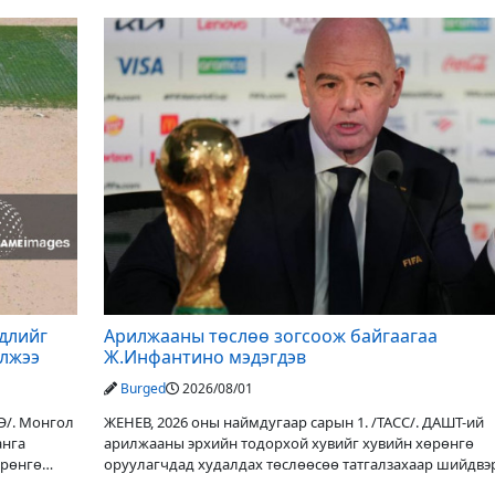
үдлийг
Арилжааны төслөө зогсоож байгаагаа
элжээ
Ж.Инфантино мэдэгдэв
Burged
2026/08/01
Э/. Монгол
ЖЕНЕВ, 2026 оны наймдугаар сарын 1. /ТАСС/. ДАШТ-ий
анга
арилжааны эрхийн тодорхой хувийг хувийн хөрөнгө
өрөнгө
оруулагчдад худалдах төслөөсөө татгалзахаар шийдвэ
ФИФА-гийн ерөнхийлөгч Жанни