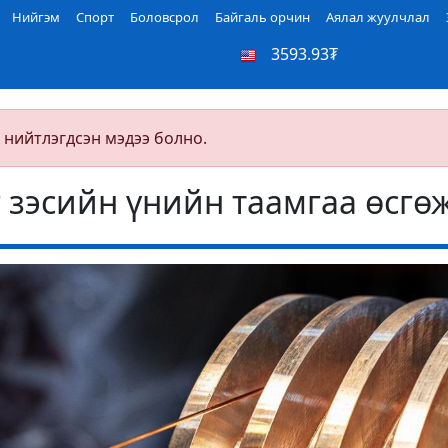
Нийгэм
Спорт
Боловсрол
Байгаль орчин
Аялал жуулчлал
3593.93₮
 нийтлэгдсэн мэдээ болно.
г зэсийн үнийн таамгаа өсгө