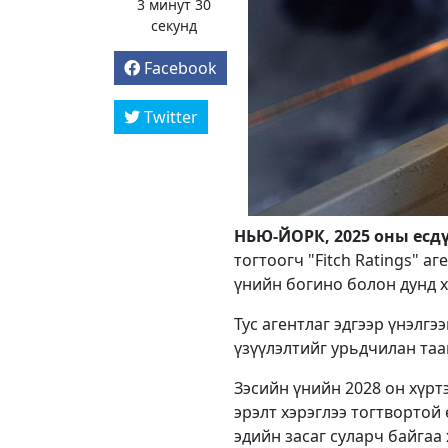
3 минут 30
секунд
Facebook
Twitter
НЬЮ-ЙОРК, 2025 оны есдүг
тогтоогч "Fitch Ratings" а
үнийн богино болон дунд 
Тус агентлаг эдгээр үнэлг
үзүүлэлтийг урьдчилан таа
Зэсийн үнийн 2028 он хүрт
эрэлт хэрэглээ тогтвортой
эдийн засаг суларч байгаа