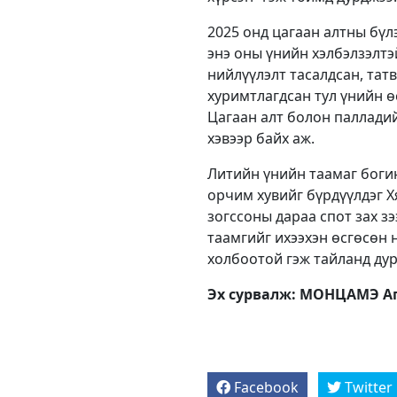
2025 онд цагаан алтны бүл
энэ оны үнийн хэлбэлзэлтэ
нийлүүлэлт тасалдсан, та
хуримтлагдсан тул үнийн ө
Цагаан алт болон палладий
хэвээр байх аж.
Литийн үнийн таамаг боги
орчим хувийг бүрдүүлдэг Х
зогссоны дараа спот зах зэ
таамгийг ихээхэн өсгөсөн 
холбоотой гэж тайланд дур
Эх сурвалж: МОНЦАМЭ Аг
Facebook
Twitter