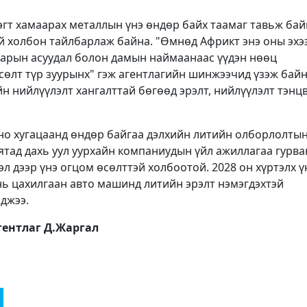
эгт хамаарах металлын үнэ өндөр байх таамаг тавьж бай
й холбон тайлбарлаж байна. "Өмнөд Африкт энэ оны эхэ
тварын асуудал болон дамын наймаанаас үүдэн нөөц
сөлт түр зуурынх" гэж агентлагийн шинжээчид үзэж байн
н нийлүүлэлт хангалттай бөгөөд эрэлт, нийлүүлэлт тэнц
но хугацаанд өндөр байгаа дэлхийн литийн олборлолтын
ятад дахь уул уурхайн компаниудын үйл ажиллагаа гурва
эл дээр үнэ огцом өсөлттэй холбоотой. 2028 он хүртэлх 
нь цахилгаан авто машинд литийн эрэлт нэмэгдэхтэй
джээ.
ентлаг Д.Жаргал