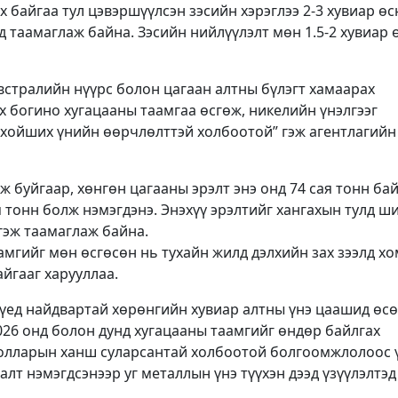
х байгаа тул цэвэршүүлсэн зэсийн хэрэглээ 2-3 хувиар өс
 таамаглаж байна. Зэсийн нийлүүлэлт мөн 1.5-2 хувиар 
встралийн нүүрс болон цагаан алтны бүлэгт хамаарах
 богино хугацааны таамгаа өсгөж, никелийн үнэлгээг
с хойших үнийн өөрчлөлттэй холбоотой” гэж агентлагийн
ж буйгаар, хөнгөн цагааны эрэлт энэ онд 74 сая тонн ба
я тонн болж нэмэгдэнэ. Энэхүү эрэлтийг хангахын тулд ш
гэж таамаглаж байна.
мгийг мөн өсгөсөн нь тухайн жилд дэлхийн зах зээлд х
айгааг харууллаа.
 үед найдвартай хөрөнгийн хувиар алтны үнэ цаашид өсө
026 онд болон дунд хугацааны таамгийг өндөр байлгах
долларын ханш суларсантай холбоотой болгоомжлолоос 
алт нэмэгдсэнээр уг металлын үнэ түүхэн дээд үзүүлэлтэд