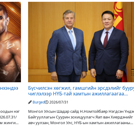
йнхэндээ
Бүсчилсэн хөгжил, гамшгийн эрсдэлийг буур
чиглэлээр НҮБ-тай хамтын ажиллагаагаа
өргөжүүлэхээр санал солилцлоо
Burged
2026/07/31
боодын нэг
Монгол Улсын Шадар сайд Н.Номтойбаяр Нэгдсэн Үндэ
26.07.31/
Байгууллагын Суурин зохицуулагч Яап ван Хиердэнийг 
ам жингийн
авч уулзан, Монгол Улс, НҮБ-ын хамтын ажиллагааны
өнөөгийн байдал болон цаашдын