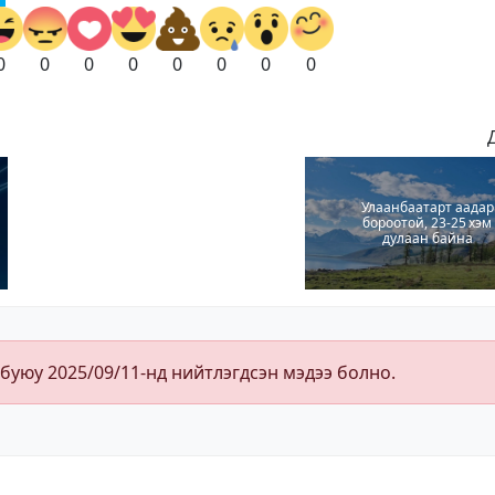
0
0
0
0
0
0
0
0
Улаанбаатарт аадар
бороотой, 23-25 хэм
дулаан байна
 буюу 2025/09/11-нд нийтлэгдсэн мэдээ болно.