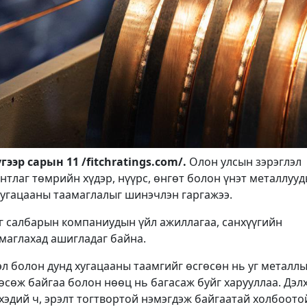
ээр сарын 11 /fitchratings.com/.
Олон улсын зэрэглэл
гентлаг төмрийн хүдэр, нүүрс, өнгөт болон үнэт металлуу
хугацааны таамаглалыг шинэчлэн гаргажээ.
ээг салбарын компаниудын үйл ажиллагаа, санхүүгийн
маглахад ашигладаг байна.
эл болон дунд хугацааны таамгийг өсгөсөн нь уг металл
 өсөж байгаа болон нөөц нь багасаж буйг харууллаа. Дэл
 хэдий ч, эрэлт тогтвортой нэмэгдэж байгаатай холбоото