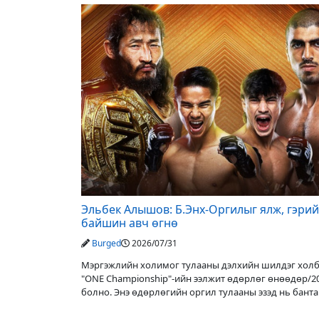
Эльбек Алышов: Б.Энх-Оргилыг ялж, гэри
байшин авч өгнө
Burged
2026/07/31
Мэргэжлийн холимог тулааны дэлхийн шилдэг хол
"ONE Championship"-ийн ээлжит өдөрлөг өнөөдөр/20
болно. Энэ өдөрлөгийн оргил тулааны эзэд нь бант
аварга