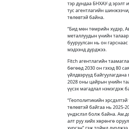
тэр дундаа БНХАУ-д эрэлт и
тус агентлагийн шинжээчид
төлөвтэй байна.
“Бид мөн төмрийн хүдэр, А
металлуудын үнийн талаарх
бууруулсан нь он гарснаа
мэдээнд дурджээ.
Fitch агентлагийн таамагла
бөгөөд 2030 он гэхэд 80 са
үйлдвэрүүд байгуулагдана 
2028 оны цайрын үнийн таа
үүсэх магадлал нэмэгдэж б
“Геополитикийн эрсдэлтэй
төлөвтэй байгаа нь 2025-2
үндэслэл болж байна. Ам.
алт руу хийх хөрөнгө оруул
хүрсэн” гэж тоймд дурджээ.