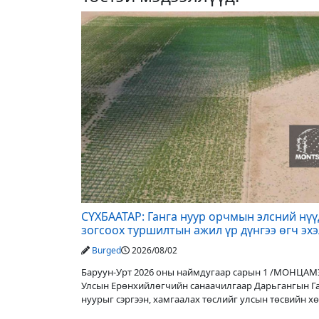
СҮХБААТАР: Ганга нуур орчмын элсний нү
зогсоох туршилтын ажил үр дүнгээ өгч эх
Burged
2026/08/02
Баруун-Урт 2026 оны наймдугаар сарын 1 /МОНЦАМ
Улсын Ерөнхийлөгчийн санаачилгаар Дарьгангын Г
нуурыг сэргээн, хамгаалах төслийг улсын төсвийн х
оруулалтаар хийж буй. Төслийн