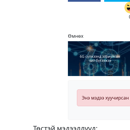
Өмнөх
6G сүлжээнд зориулсан
чип бүтээжээ
Энэ мэдээ хуучирсан
Төстэй мэдээллүүд: