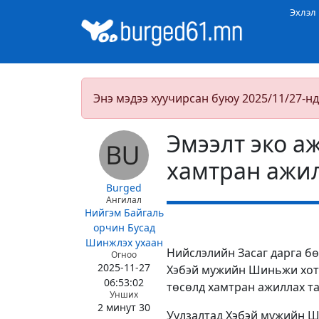
Эхлэл
Энэ мэдээ хуучирсан буюу 2025/11/27-нд
Эмээлт эко а
хамтран ажил
Burged
Ангилал
Нийгэм
Байгаль
орчин
Бусад
Шинжлэх ухаан
Нийслэлийн Засаг дарга б
Огноо
2025-11-27
Хэбэй мужийн Шиньжи хоты
06:53:02
төсөлд хамтран ажиллах т
Унших
2 минут 30
Уулзалтад Хэбэй мужийн 