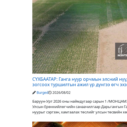
СҮХБААТАР: Ганга нуур орчмын элсний нү
зогсоох туршилтын ажил үр дүнгээ өгч эх
Burged
2026/08/02
Баруун-Урт 2026 оны наймдугаар сарын 1 /МОНЦАМ
Улсын Ерөнхийлөгчийн санаачилгаар Дарьгангын Г
нуурыг сэргээн, хамгаалах төслийг улсын төсвийн х
оруулалтаар хийж буй. Төслийн