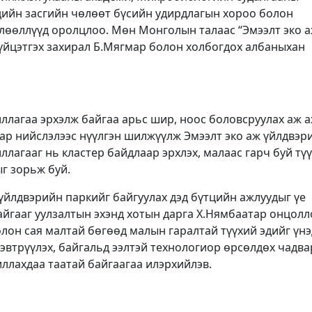
дийн засгийн чөлөөт бүсийн удирдлагын хороо болон
лөөллүүд оролцлоо. Мөн Монголын талаас “Эмээлт эко 
гүйцэтгэх захирал Б.Мягмар болон холбогдох албаныхан
ллагаа эрхэлж байгаа арьс шир, ноос боловсруулах аж 
аар нийслэлээс нүүлгэн шилжүүлж Эмээлт эко аж үйлдвэр
ллагааг нь кластер байдлаар эрхлэх, малаас гарч буй тү
г зорьж буй.
 үйлдвэрийн паркийг байгуулах дэд бүтцийн ажлуудыг үе
йгааг уулзалтын эхэнд хотын дарга Х.Нямбаатар онцолл
лон сая малтай бөгөөд малын гаралтай түүхий эдийг үнэ
 нэвтрүүлэх, байгальд ээлтэй технологиор өрсөлдөх чадв
ллахдаа таатай байгаагаа илэрхийлэв.