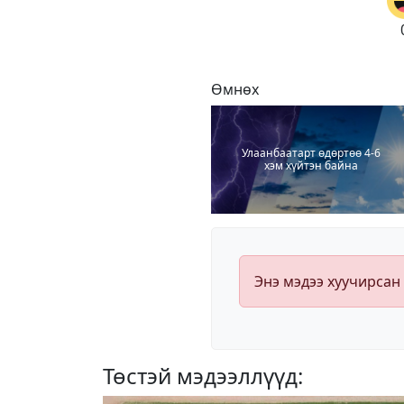
Өмнөх
Улаанбаатарт өдөртөө 4-6
хэм хүйтэн байна
Энэ мэдээ хуучирсан
Төстэй мэдээллүүд: