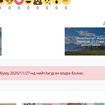
0
0
0
0
0
0
0
0
Улаанбаатарт аадар
бороотой, 23-25 хэм
дулаан байна
 буюу 2025/11/27-нд нийтлэгдсэн мэдээ болно.