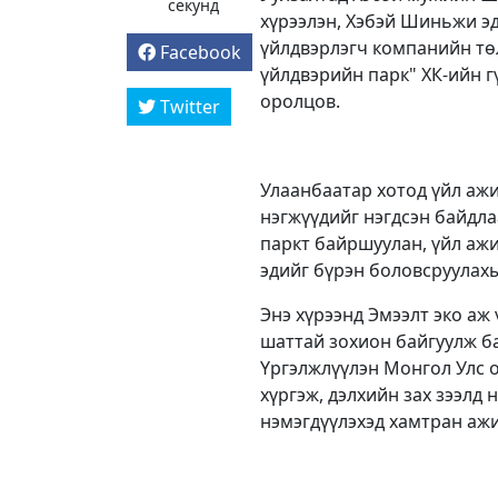
секунд
хүрээлэн, Хэбэй Шиньжи э
үйлдвэрлэгч компанийн тө
Facebook
үйлдвэрийн парк" ХК-ийн 
оролцов.
Twitter
Улаанбаатар хотод үйл ажи
нэгжүүдийг нэгдсэн байдл
паркт байршуулан, үйл ажи
эдийг бүрэн боловсруулахы
Энэ хүрээнд Эмээлт эко аж
шаттай зохион байгуулж ба
Үргэлжлүүлэн Монгол Улс о
хүргэж, дэлхийн зах зээлд
нэмэгдүүлэхэд хамтран ажи