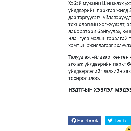
Хэбэй мужийн Шинжлэх уха
үйлдвэрийн парктаа жилд 3
даа тэргүүлэгч үйлдвэрүүд
технологийн хөгжүүлэлт, а
лаборатори байгуулах, хү
Ялангуяа малын гаралтай т
хамтын ажиллагааг эхлүүлэх
Талууд аж үйлдвэр, хөнгөн
эко аж үйлдвэрийн паркт б
үйлдвэрлэлийг дэлхийн зах
тохиролцлоо.
НЗДТГ-ЫН ХЭВЛЭЛ МЭДЭ
Facebook
Twitter