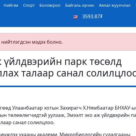
Нийгэм
Спорт
Боловсрол
Байгаль орчин
Аялал жуулчлал
3593.87₮
 нийтлэгдсэн мэдээ болно.
ж үйлдвэрийн парк төсөлд
лах талаар санал солилцло
өгөөд Улаанбаатар хотын Захирагч Х.Нямбаатар БНХАУ-ы
н төлөөлөгчидтэй уулзаж, Эмээлт эко аж үйлдвэрийн п
алаар санал солилцлоо.
Шинжлэх ухааны академи, Микробиологийн судалгааны