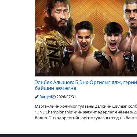
Эльбек Алышов: Б.Энх-Оргилыг ялж, гэри
байшин авч өгнө
Burged
2026/07/31
Мэргэжлийн холимог тулааны дэлхийн шилдэг хол
"ONE Championship"-ийн ээлжит өдөрлөг өнөөдөр/20
болно. Энэ өдөрлөгийн оргил тулааны эзэд нь бант
аварга