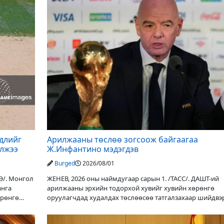
үдлийг
Арилжааны төслөө зогсоож байгаагаа
элжээ
Ж.Инфантино мэдэгдэв
Burged
2026/08/01
Э/. Монгол
ЖЕНЕВ, 2026 оны наймдугаар сарын 1. /ТАСС/. ДАШТ-ий
анга
арилжааны эрхийн тодорхой хувийг хувийн хөрөнгө
өрөнгө
оруулагчдад худалдах төслөөсөө татгалзахаар шийдвэ
ФИФА-гийн ерөнхийлөгч Жанни