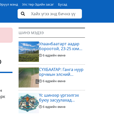
Эрүүл мэнд
Улс төр-Эдийн засаг
Бусад
ШИНЭ МЭДЭЭ
Улаанбаатарт аадар
бороотой, 23-25 хэм
дулаан байна
6 өдрийн өмнө
о
СҮХБААТАР: Ганга нуур
орчмын элсний
нүүдлийг зогсоох
6 өдрийн өмнө
туршилтын ажил үр
дүнгээ өгч эхэлжээ
н
Үс шинээр үргээлгэх
арк
буюу засуулахад
тохиромжтой
6 өдрийн өмнө