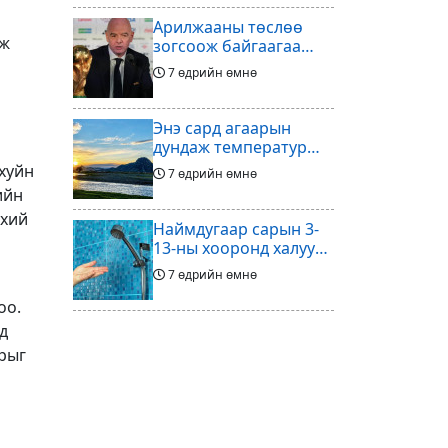
Арилжааны төслөө
аж
зогсоож байгаагаа
Ж.Инфантино
7 өдрийн өмнө
мэдэгдэв
Энэ сард агаарын
дундаж температур
ихэнх нутгаар олон
ахуйн
7 өдрийн өмнө
жилийн дунджаас
ийн
дулаан байна
үхий
Наймдугаар сарын 3-
13-ны хооронд халуун
ус түр хязгаарлах бүс,
7 өдрийн өмнө
хороолол
оо.
Үс шинээр үргээлгэх
д
буюу засуулахад
арыг
тохиромжгүй
7 өдрийн өмнө
Хөлбөмбөгийг зарж