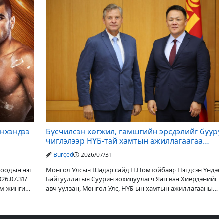
йнхэндээ
Бүсчилсэн хөгжил, гамшгийн эрсдэлийг буур
чиглэлээр НҮБ-тай хамтын ажиллагаагаа
өргөжүүлэхээр санал солилцлоо
Burged
2026/07/31
боодын нэг
Монгол Улсын Шадар сайд Н.Номтойбаяр Нэгдсэн Үндэ
26.07.31/
Байгууллагын Суурин зохицуулагч Яап ван Хиердэнийг 
ам жингийн
авч уулзан, Монгол Улс, НҮБ-ын хамтын ажиллагааны
өнөөгийн байдал болон цаашдын