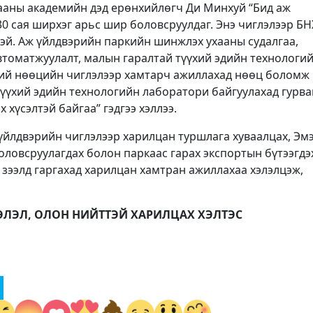
аны академийн дэд ерөнхийлөгч Ди Минхуй “Бид аж
0 сая ширхэг арьс шир боловсруулдаг. Энэ чиглэлээр БН
тэй. Аж үйлдвэрийн паркийн шинжлэх ухааны судалгаа,
втоматжуулалт, малын гаралтай түүхий эдийн технологи
ний нөөцийн чиглэлээр хамтарч ажиллахад нөөц боломж 
үүхий эдийн технологийн лаборатори байгуулахад гурва
 хүсэлтэй байгаа” гэдгээ хэллээ.
 үйлдвэрийн чиглэлээр харилцан туршлага хуваалцах, Эм
оловсруулагдах болон паркаас гарах экспортын бүтээгдэ
 зээлд гаргахад харилцан хамтран ажиллахаа хэлэлцэж,
ЭЛЭЛ, ОЛОН НИЙТТЭЙ ХАРИЛЦАХ ХЭЛТЭС