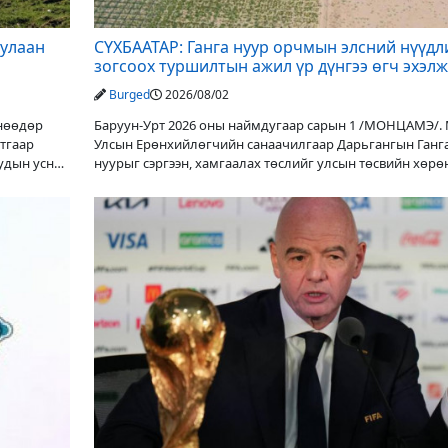
дулаан
СҮХБААТАР: Ганга нуур орчмын элсний нүүдл
зогсоох туршилтын ажил үр дүнгээ өгч эхэлж
Burged
2026/08/02
Өнөөдөр
Баруун-Урт 2026 оны наймдугаар сарын 1 /МОНЦАМЭ/.
утгаар
Улсын Ерөнхийлөгчийн санаачилгаар Дарьгангын Ганг
уудын усны
нуурыг сэргээн, хамгаалах төслийг улсын төсвийн хөрө
оруулалтаар хийж буй. Төслийн