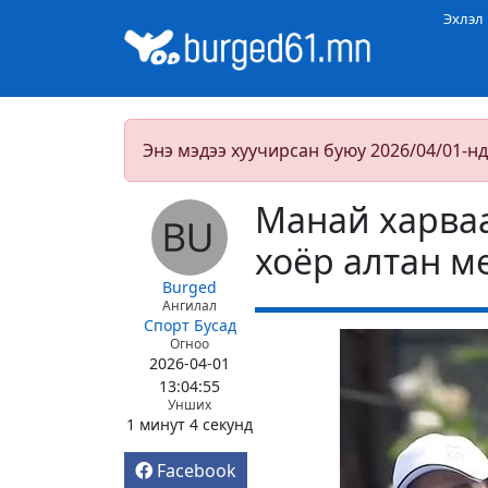
Эхлэл
Энэ мэдээ хуучирсан буюу 2026/04/01-нд
Манай харва
хоёр алтан м
Burged
Ангилал
Спорт
Бусад
Огноо
2026-04-01
13:04:55
Унших
1 минут 4 секунд
Facebook