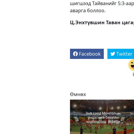
шигшээд Тайванийг 5:3-аар
аварга боллоо.
Ц.Энхтүвшин Таван цага
Facebook
Twitter
Өмнөх
Энэ сард Монголын
үндэсний бөхийн
холбооноос зохион
байгуулах барилдааны
хуваарь