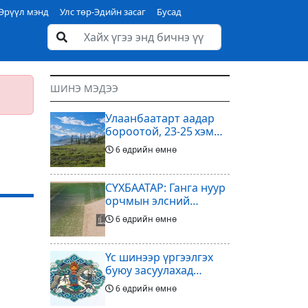
Эрүүл мэнд
Улс төр-Эдийн засаг
Бусад
ШИНЭ МЭДЭЭ
Улаанбаатарт аадар
бороотой, 23-25 хэм
дулаан байна
6 өдрийн өмнө
СҮХБААТАР: Ганга нуур
орчмын элсний
нүүдлийг зогсоох
6 өдрийн өмнө
туршилтын ажил үр
дүнгээ өгч эхэлжээ
Үс шинээр үргээлгэх
буюу засуулахад
тохиромжтой
6 өдрийн өмнө