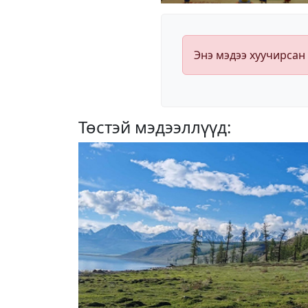
Энэ мэдээ хуучирсан
Төстэй мэдээллүүд: