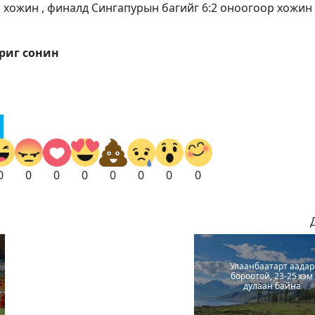
 хожин , финалд Сингапурын багийг 6:2 оноогоор хожин
риг сонин
0
0
0
0
0
0
0
0
Улаанбаатарт аадар
бороотой, 23-25 хэм
дулаан байна