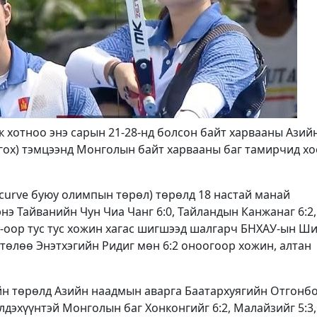
 хотноо энэ сарын 21-28-нд болсон байт харвааны Азий
гох) тэмцээнд Монголын байт харвааны баг тамирчид хо
curve буюу олимпын төрөл) төрөлд 18 настай манай
э Тайванийн Чун Чиа Чанг 6:0, Тайландын Канжанаг 6:2,
2-оор тус тус хожин хагас шигшээд шалгарч БНХАУ-ын Ш
 төлөө Энэтхэгийн Ридиг мөн 6:2 оноогоор хожин, алтан
йн төрөлд Азийн наадмын аварга Баатархуягийн Отгонбо
дэхүүнтэй Монголын баг Хонконгийг 6:2, Малайзийг 5:3,