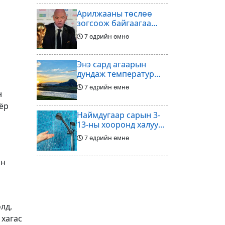
Арилжааны төслөө
зогсоож байгаагаа
Ж.Инфантино
7 өдрийн өмнө
мэдэгдэв
Энэ сард агаарын
дундаж температур
ихэнх нутгаар олон
7 өдрийн өмнө
жилийн дунджаас
н
дулаан байна
ёр
Наймдугаар сарын 3-
13-ны хооронд халуун
ус түр хязгаарлах бүс,
7 өдрийн өмнө
хороолол
ин
Үс шинээр үргээлгэх
буюу засуулахад
тохиромжгүй
7 өдрийн өмнө
лд,
Хөлбөмбөгийг зарж
 хагас