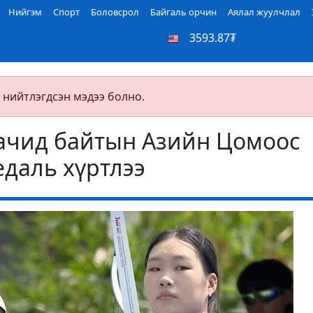
Нийгэм
Спорт
Боловсрол
Байгаль орчин
Аялал жуулчлал
3593.87₮
 нийтлэгдсэн мэдээ болно.
ачид байтын Азийн Цомоос
едаль хүртлээ