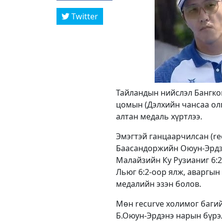
Twitter
Тайландын нийслэл Бангкок
цомын (Дэлхийн чансаа ол
алтан медаль хүртлээ.
Эмэгтэй ганцаарчилсан (re
Баасандоржийн Оюун-Эрдэн
Малайзийн Ку Рузианиг 6:
Льюг 6:2-оор ялж, аваргын
медалийн эзэн болов.
Мөн recurve холимог баги
Б.Оюун-Эрдэнэ нарын бүрэл