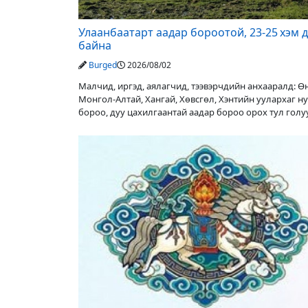
Улаанбаатарт аадар бороотой, 23-25 хэм 
байна
Burged
2026/08/02
Малчид, иргэд, аялагчид, тээвэрчдийн анхааралд: 
Монгол-Алтай, Хангай, Хөвсгөл, Хэнтийн уулархаг н
бороо, дуу цахилгаантай аадар бороо орох тул гол
түвшин нэмэгдэх, нөөлөг