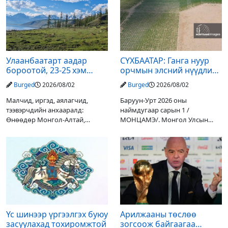
Улаанбаатарт аадар
СҮХБААТАР: Ганга нуур
бороотой, 23-25 хэм
орчмын элсний нүүдлийг
дулаан байна
зогсоох туршилтын ажил
Burged
2026/08/02
Burged
2026/08/02
үр дүнгээ өгч эхэлжээ
Малчид, иргэд, аялагчид,
Баруун-Урт 2026 оны
тээвэрчдийн анхааралд:
наймдугаар сарын 1 /
Өнөөдөр Монгол-Алтай,
МОНЦАМЭ/. Монгол Улсын
Хангай, Хөвсгөл, Хэнтийн
Ерөнхийлөгчийн санаачилгаар
уулархаг нутгаар бороо, дуу
Дарьгангын Ганга нуурыг
цахилгаантай аадар бороо
сэргээн, хамгаалах төслийг
орох тул голуудын усны
улсын төсвийн хөрөнгө
түвшин нэмэгдэх, нөөлөг
оруулалтаар хийж буй.
Төслийн
Үс шинээр үргээлгэх буюу
Арилжааны төслөө
засуулахад тохиромжтой
зогсоож байгаагаа