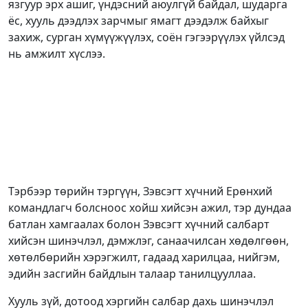
язгуур эрх ашиг, үндэсний аюулгүй байдал, шударга
ёс, хууль дээдлэх зарчмыг ямагт дээдэлж байхыг
захиж, сурган хүмүүжүүлэх, соён гэгээрүүлэх үйлсэд
нь амжилт хүслээ.
Тэрбээр төрийн тэргүүн, Зэвсэгт хүчний Ерөнхий
командлагч болсноос хойш хийсэн ажил, тэр дундаа
батлан хамгаалах болон Зэвсэгт хүчний салбарт
хийсэн шинэчлэл, дэмжлэг, санаачилсан хөдөлгөөн,
хөтөлбөрийн хэрэгжилт, гадаад харилцаа, нийгэм,
эдийн засгийн байдлын талаар танилцууллаа.
Хууль зүй, дотоод хэргийн салбар дахь шинэчлэл