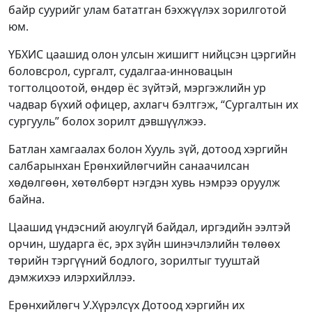
байр суурийг улам бататган бэхжүүлэх зорилготой
юм.
ҮБХИС цаашид олон улсын жишигт нийцсэн цэргийн
боловсрол, сургалт, судалгаа-инновацын
тогтолцоотой, өндөр ёс зүйтэй, мэргэжлийн ур
чадвар бүхий офицер, ахлагч бэлтгэж, “Сургалтын их
сургууль” болох зорилт дэвшүүлжээ.
Батлан хамгаалах болон Хууль зүй, дотоод хэргийн
салбарынхан Ерөнхийлөгчийн санаачилсан
хөдөлгөөн, хөтөлбөрт нэгдэн хувь нэмрээ оруулж
байна.
Цаашид үндэсний аюулгүй байдал, иргэдийн ээлтэй
орчин, шударга ёс, эрх зүйн шинэчлэлийн төлөөх
төрийн тэргүүний бодлого, зорилтыг тууштай
дэмжихээ илэрхийллээ.
Ерөнхийлөгч У.Хүрэлсүх Дотоод хэргийн их