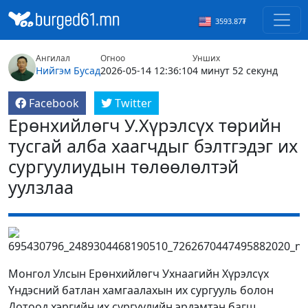
3593.87₮
Ангилал
Огноо
Унших
Нийгэм
Бусад
2026-05-14 12:36:10
4 минут 52 секунд
Facebook
Twitter
Ерөнхийлөгч У.Хүрэлсүх төрийн
тусгай алба хаагчдыг бэлтгэдэг их
сургуулиудын төлөөлөлтэй
уулзлаа
Монгол Улсын Ерөнхийлөгч Ухнаагийн Хүрэлсүх
Үндэсний батлан хамгаалахын их сургууль болон
Дотоод хэргийн их сургуулийн эрдэмтэн багш,