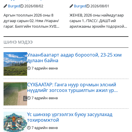
Ж.Инфантино мэдэгдэв
Burged
2026/08/02
Burged
2026/08/01
Аргын тооллын 2026 оны 8
ЖЕНЕВ, 2026 оны наймдугаар
дугаар сарын 02. Ням /Наран/
сарын 1. /ТАСС/. ДАШТ-ий
гараг. Билгийн тооллын XVII
арилжааны эрхийн тодорхой
жарны “Сүрээр дарагч” хэмээх
хувийг хувийн хөрөнгө
гал Морин жилийн Зуны адаг
оруулагчдад худалдах
ШИНЭ МЭДЭЭ
хөхөгчин хонь сарын шинийн
төслөөсөө татгалзахаар
19, Адъяа /Асралт/
шийдвэрлэснээ ФИФА-гийн
Улаанбаатарт аадар бороотой, 23-25 хэм
ерөнхийлөгч Жанни
дулаан байна
7 өдрийн өмнө
СҮХБААТАР: Ганга нуур орчмын элсний
нүүдлийг зогсоох туршилтын ажил үр
дүнгээ өгч эхэлжээ
7 өдрийн өмнө
Үс шинээр үргээлгэх буюу засуулахад
тохиромжтой
7 өдрийн өмнө