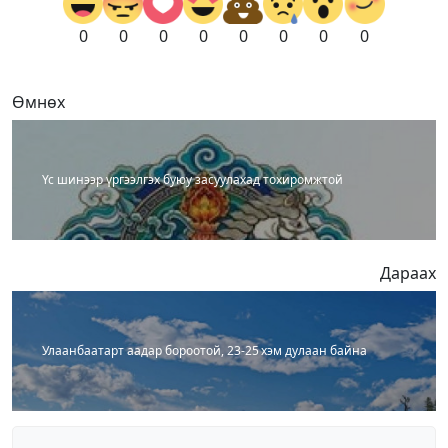
0
0
0
0
0
0
0
0
Өмнөх
Үс шинээр үргээлгэх буюу засуулахад тохиромжтой
Дараах
Улаанбаатарт аадар бороотой, 23-25 хэм дулаан байна