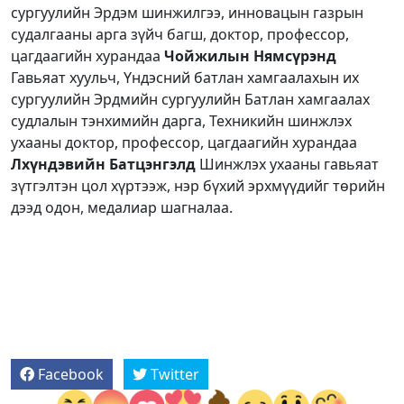
сургуулийн Эрдэм шинжилгээ, инновацын газрын
судалгааны арга зүйч багш, доктор, профессор,
цагдаагийн хурандаа
Чойжилын Нямсүрэнд
Гавьяат хуульч, Үндэсний батлан хамгаалахын их
сургуулийн Эрдмийн сургуулийн Батлан хамгаалах
судлалын тэнхимийн дарга, Техникийн шинжлэх
ухааны доктор, профессор, цагдаагийн хурандаа
Лхүндэвийн Батцэнгэлд
Шинжлэх ухааны гавьяат
зүтгэлтэн цол хүртээж, нэр бүхий эрхмүүдийг төрийн
дээд одон, медалиар шагналаа.
Facebook
Twitter