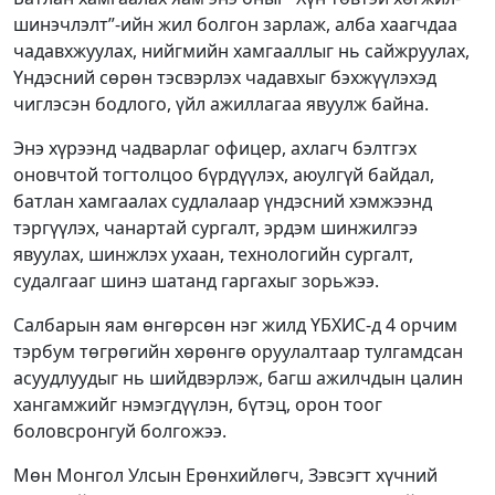
шинэчлэлт”-ийн жил болгон зарлаж, алба хаагчдаа
чадавхжуулах, нийгмийн хамгааллыг нь сайжруулах,
Үндэсний сөрөн тэсвэрлэх чадавхыг бэхжүүлэхэд
чиглэсэн бодлого, үйл ажиллагаа явуулж байна.
Энэ хүрээнд чадварлаг офицер, ахлагч бэлтгэх
оновчтой тогтолцоо бүрдүүлэх, аюулгүй байдал,
батлан хамгаалах судлалаар үндэсний хэмжээнд
тэргүүлэх, чанартай сургалт, эрдэм шинжилгээ
явуулах, шинжлэх ухаан, технологийн сургалт,
судалгааг шинэ шатанд гаргахыг зорьжээ.
Салбарын яам өнгөрсөн нэг жилд ҮБХИС-д 4 орчим
тэрбум төгрөгийн хөрөнгө оруулалтаар тулгамдсан
асуудлуудыг нь шийдвэрлэж, багш ажилчдын цалин
хангамжийг нэмэгдүүлэн, бүтэц, орон тоог
боловсронгуй болгожээ.
Мөн Монгол Улсын Ерөнхийлөгч, Зэвсэгт хүчний