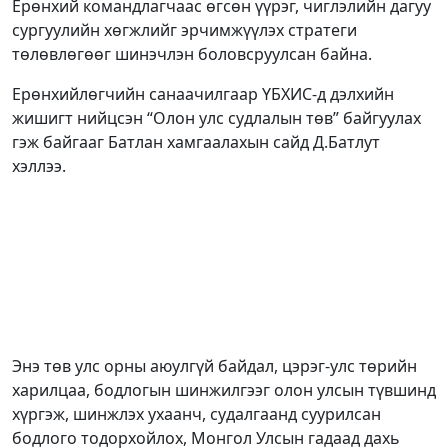
Ерөнхий командлагчаас өгсөн үүрэг, чиглэлийн дагуу
сургуулийн хөгжлийг эрчимжүүлэх стратеги
төлөвлөгөөг шинэчлэн боловсруулсан байна.
Ерөнхийлөгчийн санаачилгаар ҮБХИС-д дэлхийн
жишигт нийцсэн “Олон улс судлалын төв” байгуулах
гэж байгааг Батлан хамгаалахын сайд Д.Батлут
хэллээ.
Энэ төв улс орны аюулгүй байдал, цэрэг-улс төрийн
харилцаа, бодлогын шинжилгээг олон улсын түвшинд
хүргэж, шинжлэх ухаанч, судалгаанд суурилсан
бодлого тодорхойлох, Монгол Улсын гадаад дахь