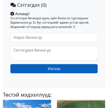
Сэтгэгдэл
(0)
Анхаар!
Та сэтгэгдэл бичихдээ хууль зүйн болон ёс суртахууныг
баримтална уу. Ёс бус сэтгэгдлийг админ устгах эрхтэй.
Мэдээний сэтгэгдэлд хариуцлага хүлээхгүй. !!!
Илгээх
Төстэй мэдээллүүд: