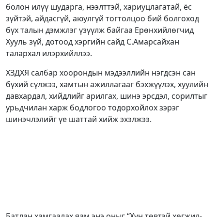
болон илүү шударга, нээлттэй, хариуцлагатай, ёс
зүйтэй, айдасгүй, аюулгүй тогтолцоо бий болгоход
бүх талын дэмжлэг үзүүлж байгаа Ерөнхийлөгчид
Хууль зүй, дотоод хэргийн сайд С.Амарсайхан
талархал илэрхийллээ.
ХЗДХЯ салбар хоорондын мэдээллийн нэгдсэн сан
бүхий сүлжээ, хамтын ажиллагааг бэхжүүлэх, хуулийн
давхардал, хийдлийг арилгах, шинэ эрсдэл, сорилтыг
урьдчилан харж бодлогоо тодорхойлох зэрэг
шинэчлэлийг үе шаттай хийж эхэлжээ.
Батлан хамгаалах яам энэ оныг “Хүн төвтэй хөгжил-