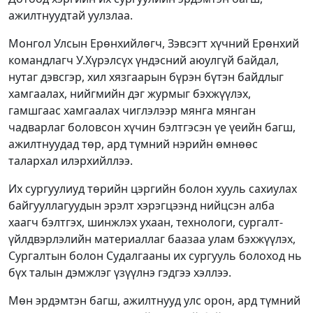
ажилтнуудтай уулзлаа.
Монгол Улсын Ерөнхийлөгч, Зэвсэгт хүчний Ерөнхий
командлагч У.Хүрэлсүх үндэсний аюулгүй байдал,
нутаг дэвсгэр, хил хязгаарын бүрэн бүтэн байдлыг
хамгаалах, нийгмийн дэг журмыг бэхжүүлэх,
гамшгаас хамгаалах чиглэлээр мянга мянган
чадварлаг боловсон хүчин бэлтгэсэн үе үеийн багш,
ажилтнуудад төр, ард түмний нэрийн өмнөөс
талархал илэрхийллээ.
Их сургуулиуд төрийн цэргийн болон хууль сахиулах
байгууллагуудын эрэлт хэрэгцээнд нийцсэн алба
хаагч бэлтгэх, шинжлэх ухаан, технологи, сургалт-
үйлдвэрлэлийн материаллаг баазаа улам бэхжүүлэх,
Сургалтын болон Судалгааны их сургууль болоход нь
бүх талын дэмжлэг үзүүлнэ гэдгээ хэллээ.
Мөн эрдэмтэн багш, ажилтнууд улс орон, ард түмний