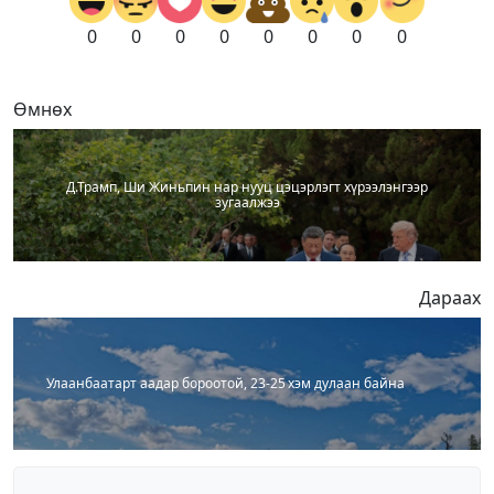
0
0
0
0
0
0
0
0
Өмнөх
Д.Трамп, Ши Жиньпин нар нууц цэцэрлэгт хүрээлэнгээр
зугаалжээ
Дараах
Улаанбаатарт аадар бороотой, 23-25 хэм дулаан байна