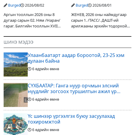
Ж.Инфантино мэдэгдэв
Burged
2026/08/02
Burged
2026/08/01
Аргын тооллын 2026 оны 8
ЖЕНЕВ, 2026 оны наймдугаар
дугаар сарын 02. Ням /Наран/
сарын 1. /ТАСС/. ДАШТ-ий
гараг. Билгийн тооллын XVII
арилжааны эрхийн тодорхой
жарны “Сүрээр дарагч” хэмээх
хувийг хувийн хөрөнгө
гал Морин жилийн Зуны адаг
оруулагчдад худалдах
ШИНЭ МЭДЭЭ
хөхөгчин хонь сарын шинийн
төслөөсөө татгалзахаар
19, Адъяа /Асралт/
шийдвэрлэснээ ФИФА-гийн
Улаанбаатарт аадар бороотой, 23-25 хэм
ерөнхийлөгч Жанни
дулаан байна
6 өдрийн өмнө
СҮХБААТАР: Ганга нуур орчмын элсний
нүүдлийг зогсоох туршилтын ажил үр
дүнгээ өгч эхэлжээ
6 өдрийн өмнө
Үс шинээр үргээлгэх буюу засуулахад
тохиромжтой
6 өдрийн өмнө