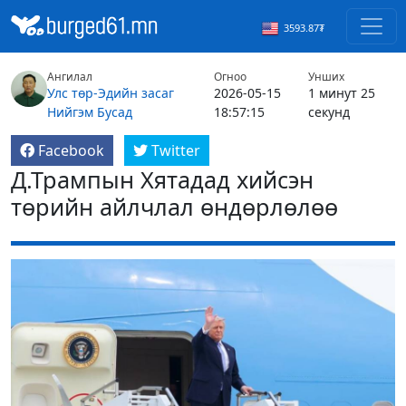
3593.87₮
Ангилал
Огноо
Унших
Улс төр-Эдийн засаг
2026-05-15
1 минут 25
Нийгэм
Бусад
18:57:15
секунд
Facebook
Twitter
Д.Трампын Хятадад хийсэн
төрийн айлчлал өндөрлөлөө