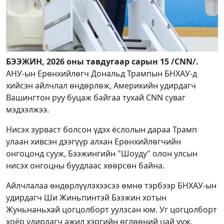
БЭЭЖИН, 2026 оны тавдугаар сарын 15 /CNN/.
АНУ-ын Ерөнхийлөгч Дональд Трампын БНХАУ-д
хийсэн айлчлал өндөрлөж, Америкийн удирдагч
Вашингтон руу буцаж байгаа тухай CNN суваг
мэдээлжээ.
Нисэх зурваст болсон үдэх ёслолын дараа Трамп
улаан хивсэн дээгүүр алхан Ерөнхийлөгчийн
онгоцонд сууж, Бээжингийн "Шоуду" олон улсын
нисэх онгоцны буудлаас хөөрсөн байна.
Айлчлалаа өндөрлүүлэхээсээ өмнө тэрбээр БНХАУ-ын
удирдагч Ши Жиньпинтэй Бээжин хотын
Жуньнаньхай цогцолборт уулзсан юм. Уг цогцолборт
хоёр удирдагч ажил хэргийн өглөөний цай ууж,