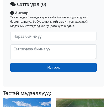
Сэтгэгдэл
(0)
Анхаар!
Та сэтгэгдэл бичихдээ хууль зүйн болон ёс суртахууныг
баримтална уу. Ёс бус сэтгэгдлийг админ устгах эрхтэй.
Мэдээний сэтгэгдэлд хариуцлага хүлээхгүй. !!!
Илгээх
Төстэй мэдээллүүд: