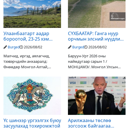
Улаанбаатарт аадар
СҮХБААТАР: Ганга нуур
бороотой, 23-25 хэм
орчмын элсний нүүдлийг
дулаан байна
зогсоох туршилтын ажил
Burged
2026/08/02
Burged
2026/08/02
үр дүнгээ өгч эхэлжээ
Малчид, иргэд, аялагчид,
Баруун-Урт 2026 оны
тээвэрчдийн анхааралд:
наймдугаар сарын 1 /
Өнөөдөр Монгол-Алтай,
МОНЦАМЭ/. Монгол Улсын
Хангай, Хөвсгөл, Хэнтийн
Ерөнхийлөгчийн санаачилгаар
уулархаг нутгаар бороо, дуу
Дарьгангын Ганга нуурыг
цахилгаантай аадар бороо
сэргээн, хамгаалах төслийг
орох тул голуудын усны
улсын төсвийн хөрөнгө
түвшин нэмэгдэх, нөөлөг
оруулалтаар хийж буй.
Төслийн
Үс шинээр үргээлгэх буюу
Арилжааны төслөө
засуулахад тохиромжтой
зогсоож байгаагаа