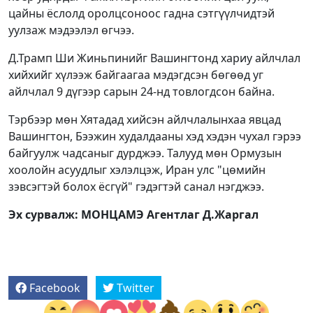
цайны ёслолд оролцсоноос гадна сэтгүүлчидтэй
уулзаж мэдээлэл өгчээ.
Д.Трамп Ши Жиньпинийг Вашингтонд хариу айлчлал
хийхийг хүлээж байгаагаа мэдэгдсэн бөгөөд уг
айлчлал 9 дүгээр сарын 24-нд товлогдсон байна.
Тэрбээр мөн Хятадад хийсэн айлчлалынхаа явцад
Вашингтон, Бээжин худалдааны хэд хэдэн чухал гэрээ
байгуулж чадсаныг дурджээ. Талууд мөн Ормузын
хоолойн асуудлыг хэлэлцэж, Иран улс "цөмийн
зэвсэгтэй болох ёсгүй" гэдэгтэй санал нэгджээ.
Эх сурвалж: МОНЦАМЭ Агентлаг Д.Жаргал
Facebook
Twitter