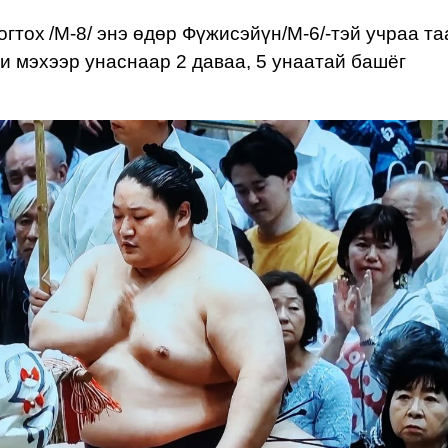
огтох
/М-
8/ энэ өдөр Фүжисэйүн/М-6/-тэй учраа т
и мэхээр унаснаар 2 даваа, 5 унаатай башёг