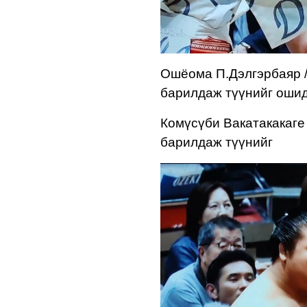
Ошёома П.Дэлгэрбаяр 
барилдаж т
үүнийг ош
Комүсүби Вакатакакаге
барилдаж түүнийг