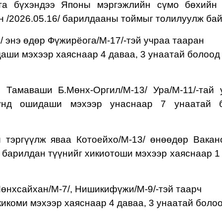
 та бүхэндээ Японы мэргэжлийн сүмо бөхий
йн
/2026.05.1
6
/
барилдааны тоймыг толилуулж бай
4
/
энэ өдөр Фүжирёога/М-17/-тэй учраа тааран
аши мэхээр хаяснаар 4 даваа, 3 унаатай болоод
 Тамаваши Б.Мөнх-Оргил/М-
13
/
Ура/М-11/-тай
үн
д ошидаши мэхээр унаснаар 7 унаатай 
 тэргүүлж яваа Котоейхо/М-13/ өнөөдөр Вакан
ч барилдан түүнийг хикиотоши мэхээр хаяснаар 1
Мөнхсайхан
/М-7/, Нишикифүжи/М-9/-тэй таарч
кикоми мэхээр хаяснаар 4 даваа, 3 унаатай боло