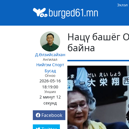
Эхлэл
Нацү башёг 
байна
Д.Өлзийсайхан
Ангилал
Нийгэм
Спорт
Бусад
Огноо
2026-05-16
18:19:00
Унших
2 минут 12
секунд
Facebook