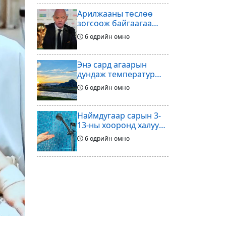
Арилжааны төслөө
зогсоож байгаагаа
Ж.Инфантино
6 өдрийн өмнө
мэдэгдэв
Энэ сард агаарын
дундаж температур
ихэнх нутгаар олон
6 өдрийн өмнө
жилийн дунджаас
дулаан байна
Наймдугаар сарын 3-
13-ны хооронд халуун
ус түр хязгаарлах бүс,
6 өдрийн өмнө
хороолол
Үс шинээр үргээлгэх
буюу засуулахад
тохиромжгүй
6 өдрийн өмнө
Хөлбөмбөгийг зарж