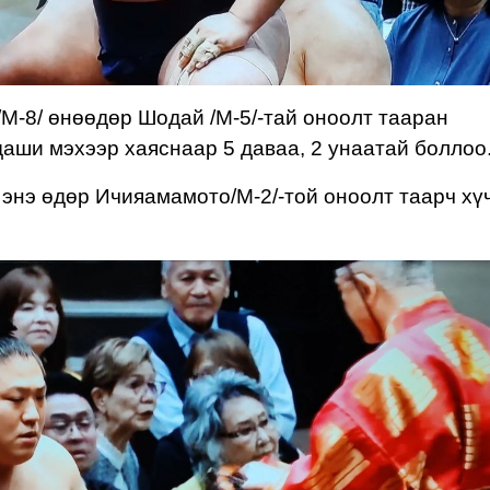
/М-
8
/
өнөөдөр Шодай /М-5/-тай
оноолт тааран
идаши
мэхээр
х
а
яснаар 5 даваа, 2 унаатай боллоо
 энэ өдөр Ичияамамото/М-2/-той оноолт
таарч хү