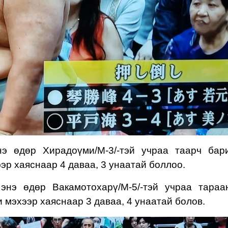
э өдөр Хирадоүми/М-3/-тэй учраа таарч бар
эр хаяснаар 4 даваа, 3 унаатай боллоо.
энэ өдөр Вакамотохарү/М-5/-тэй учраа тараа
 мэхээр хаяснаар 3 даваа, 4 унаатай болов.