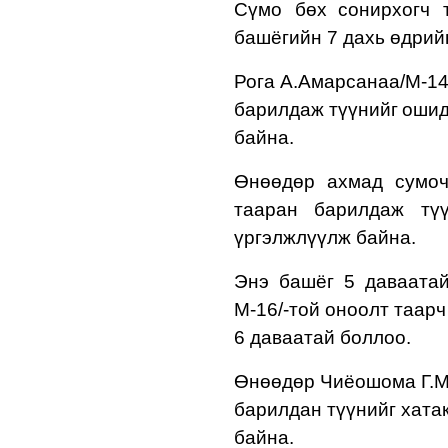
Сүмо бөх
сонирхогч
башёгийн
7 д
ахь
өдри
Рога А.Амарсанаа/М-1
барилдаж түүнийг
ошид
байна.
Өнөөдөр а
хмад сумоч
тааран барилдаж тү
үргэлжлүүлж байна.
Энэ башёг 5 даваатай
М-16/-той оноолт таар
6 даваатай боллоо.
Өнөөдөр
Чиёошома Г.
барилдан түүнийг хата
байна.