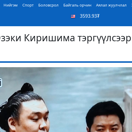
Нийгэм
Спорт
Боловсрол
Байгаль орчин
Аялал жуулчлал
3593.93₮
Озэки Киришима тэргүүлсээр