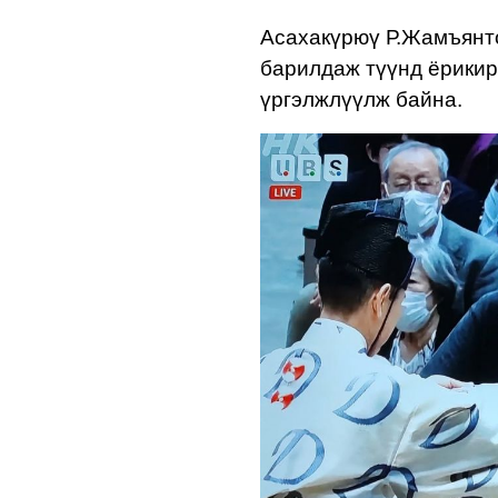
Асахакүрюү Р.Жамъянт
барилдаж түүнд ёрикир
үргэлжлүүлж байна.