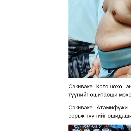
Сэкиваке
Котошохо эн
түүнийг ошитаоши мэхэ
Сэкиваке Атамифүжи 
сорьж түүнийг ошидаши