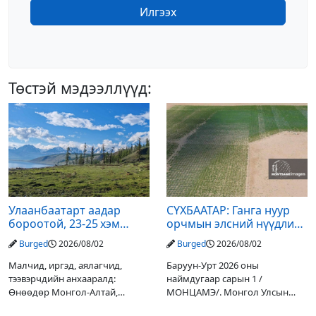
Илгээх
Төстэй мэдээллүүд:
Улаанбаатарт аадар
СҮХБААТАР: Ганга нуур
бороотой, 23-25 хэм
орчмын элсний нүүдлийг
дулаан байна
зогсоох туршилтын ажил
Burged
2026/08/02
Burged
2026/08/02
үр дүнгээ өгч эхэлжээ
Малчид, иргэд, аялагчид,
Баруун-Урт 2026 оны
тээвэрчдийн анхааралд:
наймдугаар сарын 1 /
Өнөөдөр Монгол-Алтай,
МОНЦАМЭ/. Монгол Улсын
Хангай, Хөвсгөл, Хэнтийн
Ерөнхийлөгчийн санаачилгаар