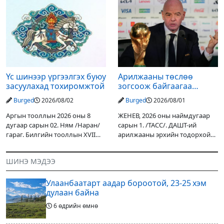
уулархаг нутгаар бороо, дуу
Дарьгангын Ганга нуурыг
цахилгаантай аадар бороо
сэргээн, хамгаалах төслийг
орох тул голуудын усны
улсын төсвийн хөрөнгө
түвшин нэмэгдэх, нөөлөг
оруулалтаар хийж буй.
Төслийн
Үс шинээр үргээлгэх буюу
Арилжааны төслөө
засуулахад тохиромжтой
зогсоож байгаагаа
Ж.Инфантино мэдэгдэв
Burged
2026/08/02
Burged
2026/08/01
Аргын тооллын 2026 оны 8
ЖЕНЕВ, 2026 оны наймдугаар
дугаар сарын 02. Ням /Наран/
сарын 1. /ТАСС/. ДАШТ-ий
гараг. Билгийн тооллын XVII
арилжааны эрхийн тодорхой
жарны “Сүрээр дарагч” хэмээх
хувийг хувийн хөрөнгө
гал Морин жилийн Зуны адаг
оруулагчдад худалдах
ШИНЭ МЭДЭЭ
хөхөгчин хонь сарын шинийн
төслөөсөө татгалзахаар
19, Адъяа /Асралт/
шийдвэрлэснээ ФИФА-гийн
Улаанбаатарт аадар бороотой, 23-25 хэм
ерөнхийлөгч Жанни
дулаан байна
6 өдрийн өмнө