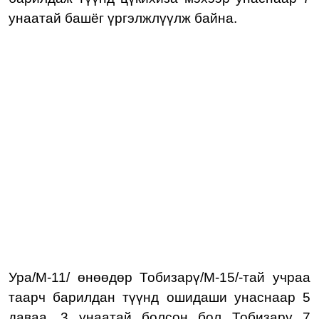
унаатай башёг үргэлжлүүлж байна.
Ура/М-11/ өнөөдөр Тобизарү/М-15/-тай учраа
таарч барилдан түүнд ошидаши унаснаар 5
даваа, 3 унаатай болсон бол Тобизарү 7