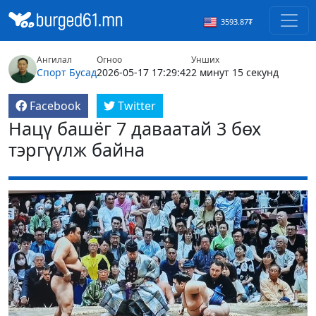
3593.87₮
Ангилал
Огноо
Унших
Спорт
Бусад
2026-05-17 17:29:42
2 минут 15 секунд
Facebook
Twitter
Нацү башёг 7 даваатай 3 бөх
тэргүүлж байна