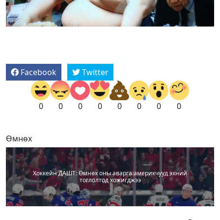
Facebook
Twitter
0
0
0
0
0
0
0
0
Өмнөх
Хоккейн ДАШТ: Өмнөх оны аварга америкчууд эхний
тоглолтод хожигджээ