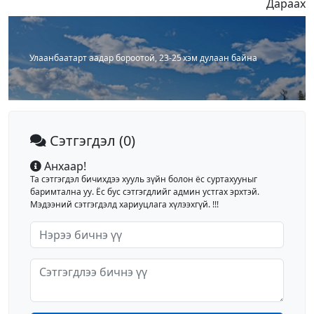
Дараах
Улаанбаатарт аадар бороотой, 23-25 хэм дулаан байна
Сэтгэгдэл
(0)
Анхаар!
Та сэтгэгдэл бичихдээ хууль зүйн болон ёс суртахууныг
баримтална уу. Ёс бус сэтгэгдлийг админ устгах эрхтэй.
Мэдээний сэтгэгдэлд хариуцлага хүлээхгүй. !!!