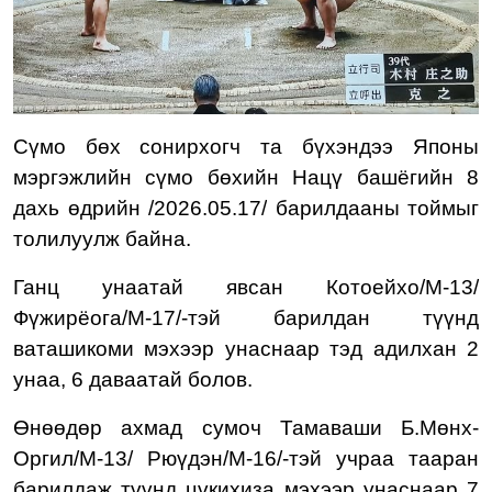
Сүмо бөх
сонирхогч та бүхэндээ Японы
мэргэжлийн сүмо бөхийн
Нацү башёгийн
8
д
ахь
өдрийн
/2026.05.1
7
/
барилдааны тоймыг
толилуулж байна.
Ганц унаатай явсан Котоейхо/М-13/
Фүжирёога/М-17/-тэй барилдан түүнд
ваташикоми мэхээр унаснаар тэд адилхан 2
унаа, 6 даваатай болов.
Өнөөдөр а
хмад сумоч Тамаваши Б.Мөнх-
Оргил/М-
13
/
Рюүдэн/М-16/-тэй
учраа тааран
барилдаж түүн
д цүкихиза мэхээр унаснаар 7