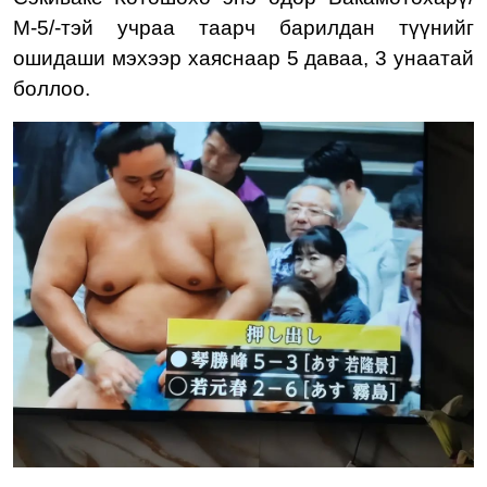
М-5/-тэй учраа таарч барилдан түүнийг
ошидаши мэхээр хаяснаар 5 даваа, 3 унаатай
боллоо.