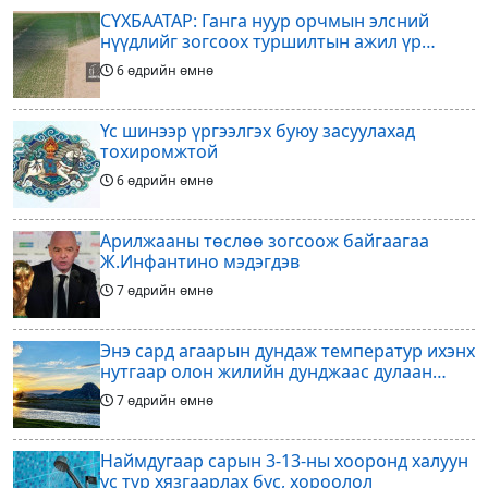
СҮХБААТАР: Ганга нуур орчмын элсний
нүүдлийг зогсоох туршилтын ажил үр
дүнгээ өгч эхэлжээ
6 өдрийн өмнө
Үс шинээр үргээлгэх буюу засуулахад
тохиромжтой
6 өдрийн өмнө
Арилжааны төслөө зогсоож байгаагаа
Ж.Инфантино мэдэгдэв
7 өдрийн өмнө
Энэ сард агаарын дундаж температур ихэнх
нутгаар олон жилийн дунджаас дулаан
байна
7 өдрийн өмнө
Наймдугаар сарын 3-13-ны хооронд халуун
ус түр хязгаарлах бүс, хороолол