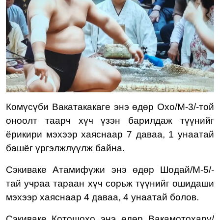
Комүсүби Вакатакакаге энэ өдөр Охо/М-3/-той
оноолт таарч хүч үзэн барилдаж түүнийг
ёрикири мэхээр хаяснаар 7 даваа, 1 унаатай
башёг үргэлжлүүлж байна.
Сэкиваке Атамифүжи энэ өдөр Шодай/М-5/-
тай учраа тараан хүч сорьж түүнийг ошидаши
мэхээр хаяснаар 4 даваа, 4 унаатай болов.
Сэкиваке
Котошохо энэ өдөр Вакамотохарү/