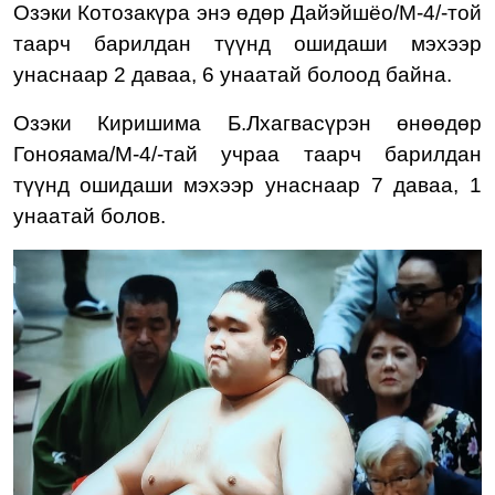
Озэки Котозакүра
энэ өдөр Дайэйшёо/М-4/-той
таарч барилдан түүнд ошидаши мэхээр
унаснаар
2
даваа, 6 унаатай болоод байна.
Озэки Киришима Б.Лхагвасүрэн
өнөөдөр
Гонояама/М-4/-тай учраа
таарч барилдан
түү
нд
ошидаши
мэхээр
унаснаар 7 даваа, 1
унаатай болов
.