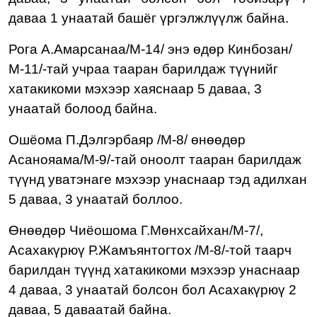
даваа 1 унаатай башёг үргэлжлүүлж байна.
Рога А.Амарсанаа/М-1
4
/
энэ өдөр Кинбозан/
М-11/-тай учраа тааран барилдаж түүнийг
хатакикоми мэхээр хаяснаар 5 даваа, 3
унаатай болоод байна.
Ошёома П.Дэлгэрбаяр /М-
8
/
өнөөдөр
Асанояама/М-9/-тай
оноолт тааран барилдаж
т
үүнд уватэнаге
мэхээр
ун
а
снаар тэд адилхан
5 даваа, 3 унаатай боллоо.
Өнөөдөр
Чиёошома Г.Мөнхсайхан
/М-7/,
Асахакүрюү Р.Жамъянтогтох
/М-
8/-той таарч
барилдан түүнд хатакикоми мэхээр унаснаар
4 даваа, 3 унаатай болсон бол Асахакүрюү 2
даваа, 5 даваатай байна.