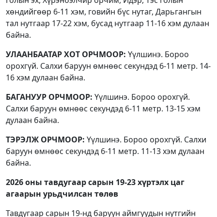
голын эх, Хүрэнбэлчир орчим, Идэр, Тэс голын
хөндийгөөр 6-11 хэм, говийн бүс нутаг, Дарьгангын
тал нутгаар 17-22 хэм, бусад нутгаар 11-16 хэм дулаан
байна.
УЛААНБААТАР ХОТ ОРЧМООР:
Үүлшинэ. Бороо
орохгүй. Салхи баруун өмнөөс секундэд 6-11 метр. 14-
16 хэм дулаан байна.
БАГАНУУР ОРЧМООР:
Үүлшинэ. Бороо орохгүй.
Салхи баруун өмнөөс секундэд 6-11 метр. 13-15 хэм
дулаан байна.
ТЭРЭЛЖ ОРЧМООР:
Үүлшинэ. Бороо орохгүй. Салхи
баруун өмнөөс секундэд 6-11 метр. 11-13 хэм дулаан
байна.
2026 оны тавдугаар сарын 19-
23 хүртэлх
цаг
агаарын урьдчилсан төлөв
Тавдугаар сарын 19-нд баруун аймгуудын нутгийн