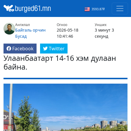
3593.87₮
Ангилал
Огноо
Унших
Байгаль орчин
2026-05-18
3 минут 3
Бусад
10:41:46
секунд
Facebook
Twitter
Улаанбаатарт 14-16 хэм дулаан
байна.