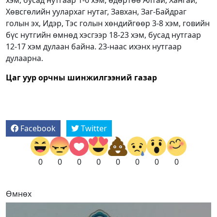
хэм, бусад нутгаар 1-6 хэм, өдөртөө Алтай, Хангай,
Хөвсгөлийн уулархаг нутаг, Завхан, Заг-Байдраг
голын эх, Идэр, Тэс голын хөндийгөөр 3-8 хэм, говийн
бүс нутгийн өмнөд хэсгээр 18-23 хэм, бусад нутгаар
12-17 хэм дулаан байна. 23-наас ихэнх нутгаар
дулаарна.
Цаг уур орчны шинжилгээний газар
Facebook
Twitter
0
0
0
0
0
0
0
0
Өмнөх