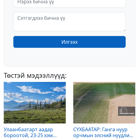
Илгээх
Төстэй мэдээллүүд:
Улаанбаатарт аадар
СҮХБААТАР: Ганга нуур
бороотой, 23-25 хэм
орчмын элсний нүүдлийг