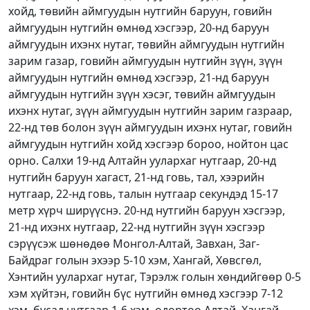
хойд, төвийн аймгуудын нутгийн баруун, говийн
аймгуудын нутгийн өмнөд хэсгээр, 20-нд баруун
аймгуудын ихэнх нутаг, төвийн аймгуудын нутгийн
зарим газар, говийн аймгуудын нутгийн зүүн, зүүн
аймгуудын нутгийн өмнөд хэсгээр, 21-нд баруун
аймгуудын нутгийн зүүн хэсэг, төвийн аймгуудын
ихэнх нутаг, зүүн аймгуудын нутгийн зарим газраар,
22-нд төв болон зүүн аймгуудын ихэнх нутаг, говийн
аймгуудын нутгийн хойд хэсгээр бороо, нойтон цас
орно. Салхи 19-нд Алтайн уулархаг нутгаар, 20-нд
нутгийн баруун хагаст, 21-нд говь, тал, хээрийн
нутгаар, 22-нд говь, талын нутгаар секундэд 15-17
метр хүрч ширүүснэ. 20-нд нутгийн баруун хэсгээр,
21-нд ихэнх нутгаар, 22-нд нутгийн зүүн хэсгээр
сэрүүсэж шөнөдөө Монгол-Алтай, Завхан, Заг-
Байдраг голын эхээр 5-10 хэм, Хангай, Хөвсгөл,
Хэнтийн уулархаг нутаг, Тэрэлж голын хөндийгөөр 0-5
хэм хүйтэн, говийн бүс нутгийн өмнөд хэсгээр 7-12