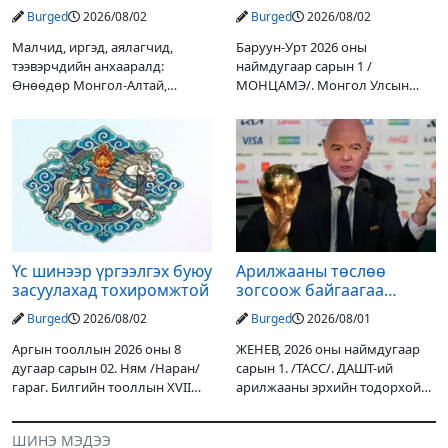
дулаан байна
зогсоох туршилтын ажил
Burged
2026/08/02
Burged
2026/08/02
үр дүнгээ өгч эхэлжээ
Малчид, иргэд, аялагчид,
Баруун-Урт 2026 оны
тээвэрчдийн анхааралд:
наймдугаар сарын 1 /
Өнөөдөр Монгол-Алтай,
МОНЦАМЭ/. Монгол Улсын
Хангай, Хөвсгөл, Хэнтийн
Ерөнхийлөгчийн санаачилгаар
уулархаг нутгаар бороо, дуу
Дарьгангын Ганга нуурыг
цахилгаантай аадар бороо
сэргээн, хамгаалах төслийг
орох тул голуудын усны
улсын төсвийн хөрөнгө
түвшин нэмэгдэх, нөөлөг
оруулалтаар хийж буй.
Төслийн
Үс шинээр үргээлгэх буюу
Арилжааны төслөө
засуулахад тохиромжтой
зогсоож байгаагаа
Ж.Инфантино мэдэгдэв
Burged
2026/08/02
Burged
2026/08/01
Аргын тооллын 2026 оны 8
ЖЕНЕВ, 2026 оны наймдугаар
дугаар сарын 02. Ням /Наран/
сарын 1. /ТАСС/. ДАШТ-ий
гараг. Билгийн тооллын XVII
арилжааны эрхийн тодорхой
жарны “Сүрээр дарагч” хэмээх
хувийг хувийн хөрөнгө
гал Морин жилийн Зуны адаг
оруулагчдад худалдах
ШИНЭ МЭДЭЭ
хөхөгчин хонь сарын шинийн
төслөөсөө татгалзахаар