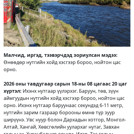
Малчид, иргэд, тээвэрчдэд зориулсан мэдээ:
Өнөөдөр нутгийн хойд хэсгээр бороо, нойтон цас
орно.
2026 оны тавдугаар сарын 18-ны 08 цагаас 20 цаг
хүртэл:
Ихэнх нутгаар үүлэрхэг. Баруун, төв, зүүн
аймгуудын нутгийн хойд хэсгээр бороо, нойтон цас
орно. Ихэнх нутгаар баруунаас секундэд 6-11 метр,
нутгийн зарим газраар борооны өмнө түр зуур
ширүүнэ. Увс нуур болон Дархадын хотгор, Монгол-
Алтай, Хангай, Хөвсгөлийн уулархаг нутаг, Завхан