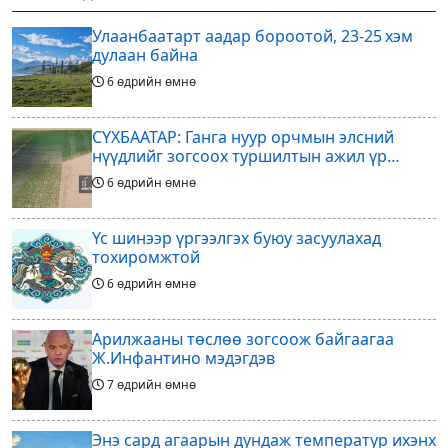
19, Адъяа /Асралт/
шийдвэрлэснээ ФИФА-гийн
Улаанбаатарт аадар бороотой, 23-25 хэм
ерөнхийлөгч Жанни
дулаан байна
6 өдрийн өмнө
СҮХБААТАР: Ганга нуур орчмын элсний
нүүдлийг зогсоох туршилтын ажил үр
дүнгээ өгч эхэлжээ
6 өдрийн өмнө
Үс шинээр үргээлгэх буюу засуулахад
тохиромжтой
6 өдрийн өмнө
Арилжааны төслөө зогсоож байгаагаа
Ж.Инфантино мэдэгдэв
7 өдрийн өмнө
Энэ сард агаарын дундаж температур ихэнх