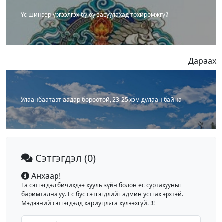
Үс шинээр үргээлгэх буюу засуулахад тохиромжгүй
Дараах
Улаанбаатарт аадар бороотой, 23-25 хэм дулаан байна
Сэтгэгдэл
(0)
Анхаар!
Та сэтгэгдэл бичихдээ хууль зүйн болон ёс суртахууныг
баримтална уу. Ёс бус сэтгэгдлийг админ устгах эрхтэй.
Мэдээний сэтгэгдэлд хариуцлага хүлээхгүй. !!!