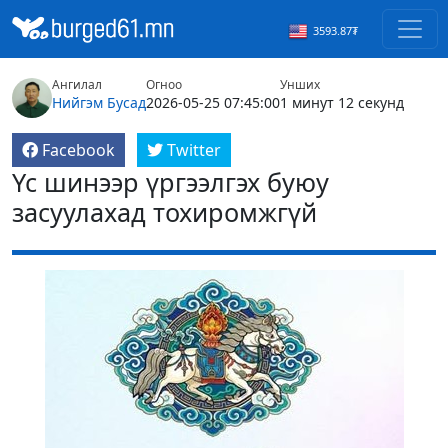
3593.87₮
Ангилал
Огноо
Унших
Нийгэм
Бусад
2026-05-25 07:45:00
1 минут 12 секунд
Facebook
Twitter
Үс шинээр үргээлгэх буюу
засуулахад тохиромжгүй