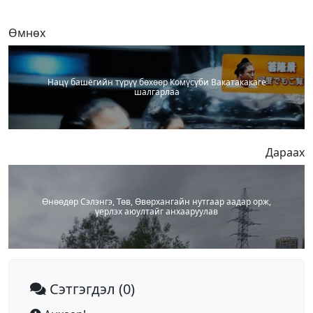
Өмнөх
Нацү башёгийн түрүү бөхөөр Комүсүби Вакатакакаге
шалгарлаа
Дараах
Өнөөдөр Сэлэнгэ, Төв, Өвөрхангайн нутгаар аадар орж,
үерлэх аюултайг анхааруулав
Сэтгэгдэл
(0)