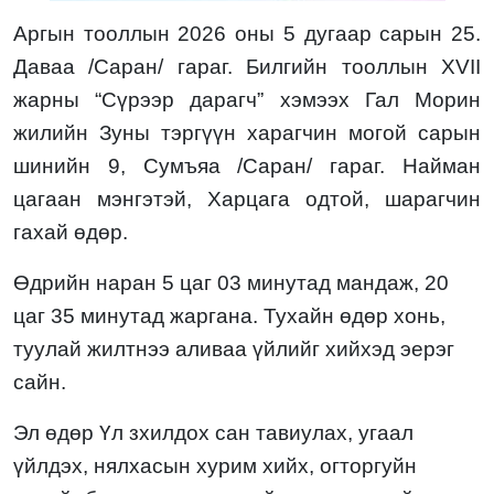
Аргын тооллын 2026 оны
5 дугаа
р сарын 25.
Даваа
/С
аран
/ гараг. Билгийн тооллын XVII
жарны “Сүрээр дарагч” хэмээх Гал Морин
жилийн
Зуны тэргүүн харагчин могой
сарын
шинийн
9, Сумъяа /Саран/
гараг.
Найман
цагаан
мэнгэтэй,
Харцага
одтой,
шарагчин
гахай
өдөр.
Өдрийн наран
5
цаг
03
минутад мандаж,
20
цаг
35
минутад жаргана. Тухайн өдөр
хонь,
туулай жилтнээ
аливаа үйлийг хийхэд эерэг
сайн.
Эл
өдөр Үл зхилдох сан тавиулах, угаал
үйлдэх, нялхасын хурим хийх, огторгуйн