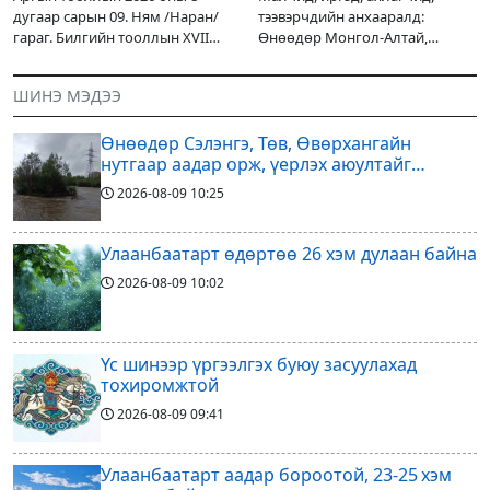
дугаар сарын 09. Ням /Наран/
тээвэрчдийн анхааралд:
гараг. Билгийн тооллын XVII
Өнөөдөр Монгол-Алтай,
жарны “Сүрээр дарагч” хэмээх
Хангай, Хөвсгөл, Хэнтийн
гал Морин жилийн Зуны адаг
уулархаг нутгаар бороо, дуу
ШИНЭ МЭДЭЭ
хөхөгчин хонь сарын шинийн
цахилгаантай аадар бороо
19, Адъяа /Наран/
орох тул голуудын усны
Өнөөдөр Сэлэнгэ, Төв, Өвөрхангайн
түвшин нэмэгдэх, нөөлөг
нутгаар аадар орж, үерлэх аюултайг
анхааруулав
2026-08-09
10:25
Улаанбаатарт өдөртөө 26 хэм дулаан байна
2026-08-09
10:02
Үс шинээр үргээлгэх буюу засуулахад
тохиромжтой
2026-08-09
09:41
Улаанбаатарт аадар бороотой, 23-25 хэм