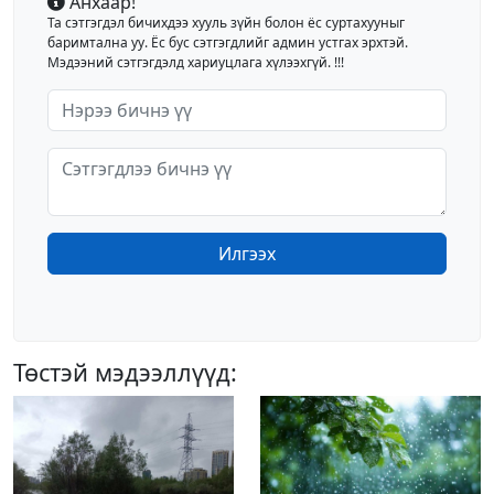
Анхаар!
Та сэтгэгдэл бичихдээ хууль зүйн болон ёс суртахууныг
баримтална уу. Ёс бус сэтгэгдлийг админ устгах эрхтэй.
Мэдээний сэтгэгдэлд хариуцлага хүлээхгүй. !!!
Илгээх
Төстэй мэдээллүүд: