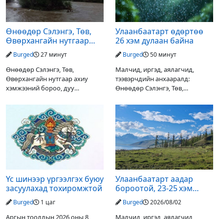
Өнөөдөр Сэлэнгэ, Төв,
Улаанбаатарт өдөртөө
Өвөрхангайн нутгаар
26 хэм дулаан байна
аадар орж, үерлэх
Burged
27 минут
Burged
50 минут
аюултайг анхааруулав
Өнөөдөр Сэлэнгэ, Төв,
Малчид, иргэд, аялагчид,
Өвөрхангайн нутгаар ахиу
тээвэрчдийн анхааралд:
хэмжээний бороо, дуу
Өнөөдөр Сэлэнгэ, Төв,
цахилгаантай аадар орох тул
Өвөрхангайн нутгаар ахиухан
голын усны түвшин нэмэгдэх,
хэмжээний бороо, дуу
нөөлөг салхи, мөндөр, аянга
цахилгаантай аадар бороо
цахилгаан, үерийн аюулаас
орох тул голын усны түвшин
сэрэмжлэхийг
нэмэгдэх, нөөлөг салхи,
Үс шинээр үргээлгэх буюу
Улаанбаатарт аадар
засуулахад тохиромжтой
бороотой, 23-25 хэм
дулаан байна
Burged
1 цаг
Burged
2026/08/02
Аргын тооллын 2026 оны 8
Малчид, иргэд, аялагчид,