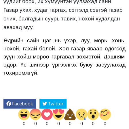
үүдийг боох, их хүмүүнтэй уулзахад сайн.
Газар ухах, худаг гаргах, сэтгэлд сэвтэй газар
очих, балгадын суурь тавих, нохой худалдан
авахад
муу.
Өдрийн сайн цаг нь
үхэр
,
лу
у
, морь, хонь,
нохой, гахай
болой. Хол газар яваар одогсод
зүүн хойш
мөрөө гаргавал зохистой.
Дашням
өдөр.
Үс шинээр үргээлгэх буюу засуулахад
тохиромжгүй.
Facebook
Twitter
0
0
0
0
0
0
0
0