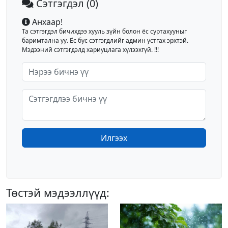
Сэтгэгдэл
(0)
Анхаар!
Та сэтгэгдэл бичихдээ хууль зүйн болон ёс суртахууныг
баримтална уу. Ёс бус сэтгэгдлийг админ устгах эрхтэй.
Мэдээний сэтгэгдэлд хариуцлага хүлээхгүй. !!!
Илгээх
Төстэй мэдээллүүд: