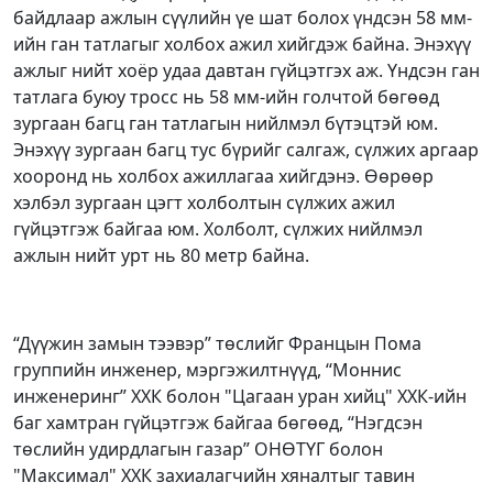
байдлаар ажлын сүүлийн үе шат болох үндсэн 58 мм-
ийн ган татлагыг холбох ажил хийгдэж байна. Энэхүү
ажлыг нийт хоёр удаа давтан гүйцэтгэх аж. Үндсэн ган
татлага буюу тросс нь 58 мм-ийн голчтой бөгөөд
зургаан багц ган татлагын нийлмэл бүтэцтэй юм.
Энэхүү зургаан багц тус бүрийг салгаж, сүлжих аргаар
хооронд нь холбох ажиллагаа хийгдэнэ. Өөрөөр
хэлбэл зургаан цэгт холболтын сүлжих ажил
гүйцэтгэж байгаа юм. Холболт, сүлжих нийлмэл
ажлын нийт урт нь 80 метр байна.
“Дүүжин замын тээвэр” төслийг Францын Пома
группийн инженер, мэргэжилтнүүд, “Моннис
инженеринг” ХХК болон "Цагаан уран хийц" ХХК-ийн
баг хамтран гүйцэтгэж байгаа бөгөөд, “Нэгдсэн
төслийн удирдлагын газар” ОНӨТҮГ болон
"Максимал" ХХК захиалагчийн хяналтыг тавин