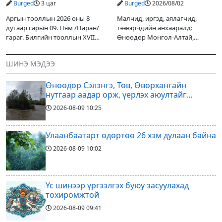
Burged
3 цаг
Burged
2026/08/02
Аргын тооллын 2026 оны 8
Малчид, иргэд, аялагчид,
дугаар сарын 09. Ням /Наран/
тээвэрчдийн анхааралд:
гараг. Билгийн тооллын XVII
Өнөөдөр Монгол-Алтай,
жарны “Сүрээр дарагч” хэмээх
Хангай, Хөвсгөл, Хэнтийн
гал Морин жилийн Зуны адаг
уулархаг нутгаар бороо, дуу
ШИНЭ МЭДЭЭ
хөхөгчин хонь сарын шинийн
цахилгаантай аадар бороо
19, Адъяа /Наран/
орох тул голуудын усны
Өнөөдөр Сэлэнгэ, Төв, Өвөрхангайн
түвшин нэмэгдэх, нөөлөг
нутгаар аадар орж, үерлэх аюултайг
анхааруулав
2026-08-09
10:25
Улаанбаатарт өдөртөө 26 хэм дулаан байна
2026-08-09
10:02
Үс шинээр үргээлгэх буюу засуулахад
тохиромжтой
2026-08-09
09:41