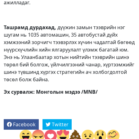
ажилладаг.
Ташрамд дурдахад,
дүүжин замын тээврийн нэг
шугам нь 1035 автомашин, 35 автобустай дүйх
хэмжээний зорчигч тээвэрлэх хүчин чадалтай бөгөөд
нүүрсхүчлийн хийн ялгаруулалт үлэмж багатай юм.
Энэ нь Улаанбаатар хотын нийтийн тээврийн шинэ
төрөл бий болгож, үйлчилгээний чанар, хүртээмжийг
шинэ түвшинд хүргэх стратегийн ач холбогдолтой
төсөл болж байна.
Эх сурвалж: Монголын мэдээ /MNB/
Facebook
Twitter