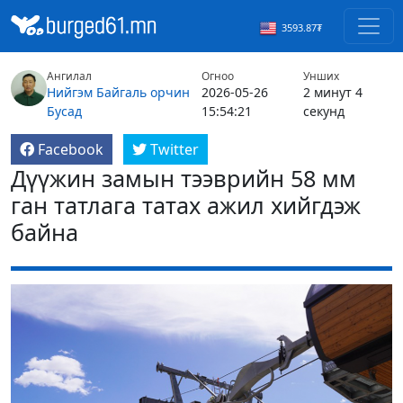
3593.87₮
Ангилал
Огноо
Унших
Нийгэм
Байгаль орчин
2026-05-26
2 минут 4
Бусад
15:54:21
секунд
Facebook
Twitter
Дүүжин замын тээврийн 58 мм
ган татлага татах ажил хийгдэж
байна