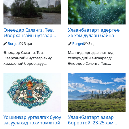
Өнөөдөр Сэлэнгэ, Төв,
Улаанбаатарт өдөртөө
Өвөрхангайн нутгаар
26 хэм дулаан байна
аадар орж, үерлэх
Burged
3 цаг
Burged
3 цаг
аюултайг анхааруулав
Өнөөдөр Сэлэнгэ, Төв,
Малчид, иргэд, аялагчид,
Өвөрхангайн нутгаар ахиу
тээвэрчдийн анхааралд:
хэмжээний бороо, дуу
Өнөөдөр Сэлэнгэ, Төв,
цахилгаантай аадар орох тул
Өвөрхангайн нутгаар ахиухан
голын усны түвшин нэмэгдэх,
хэмжээний бороо, дуу
нөөлөг салхи, мөндөр, аянга
цахилгаантай аадар бороо
цахилгаан, үерийн аюулаас
орох тул голын усны түвшин
сэрэмжлэхийг
нэмэгдэх, нөөлөг салхи,
Үс шинээр үргээлгэх буюу
Улаанбаатарт аадар
засуулахад тохиромжтой
бороотой, 23-25 хэм
дулаан байна