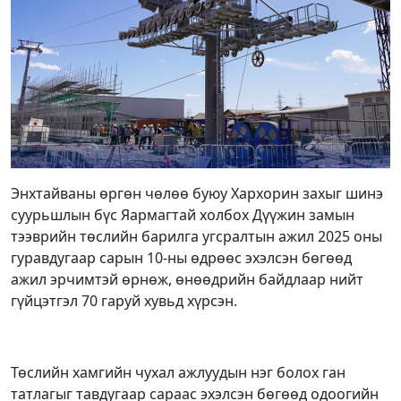
Энхтайваны өргөн чөлөө буюу Хархорин захыг шинэ
суурьшлын бүс Яармагтай холбох Дүүжин замын
тээврийн төслийн барилга угсралтын ажил 2025 оны
гуравдугаар сарын 10-ны өдрөөс эхэлсэн бөгөөд
ажил эрчимтэй өрнөж, өнөөдрийн байдлаар нийт
гүйцэтгэл 70 гаруй хувьд хүрсэн.
Төслийн хамгийн чухал ажлуудын нэг болох ган
татлагыг тавдугаар сараас эхэлсэн бөгөөд одоогийн