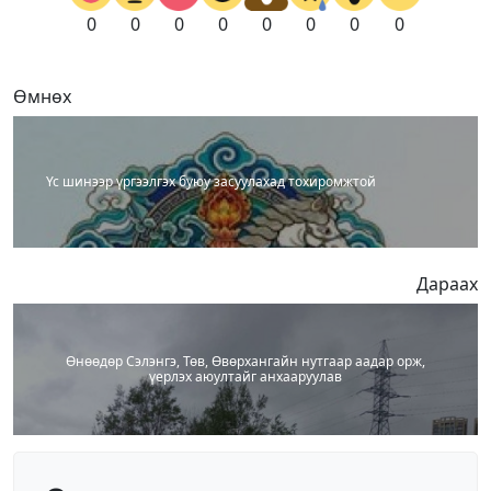
0
0
0
0
0
0
0
0
Өмнөх
Үс шинээр үргээлгэх буюу засуулахад тохиромжтой
Дараах
Өнөөдөр Сэлэнгэ, Төв, Өвөрхангайн нутгаар аадар орж,
үерлэх аюултайг анхааруулав