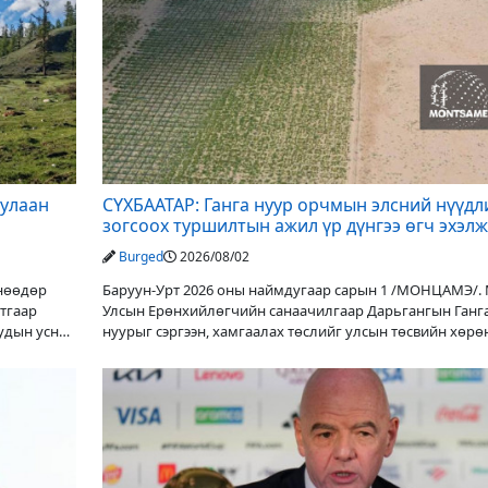
дулаан
СҮХБААТАР: Ганга нуур орчмын элсний нүүдл
зогсоох туршилтын ажил үр дүнгээ өгч эхэлж
Burged
2026/08/02
Өнөөдөр
Баруун-Урт 2026 оны наймдугаар сарын 1 /МОНЦАМЭ/.
утгаар
Улсын Ерөнхийлөгчийн санаачилгаар Дарьгангын Ганг
уудын усны
нуурыг сэргээн, хамгаалах төслийг улсын төсвийн хөрө
оруулалтаар хийж буй. Төслийн