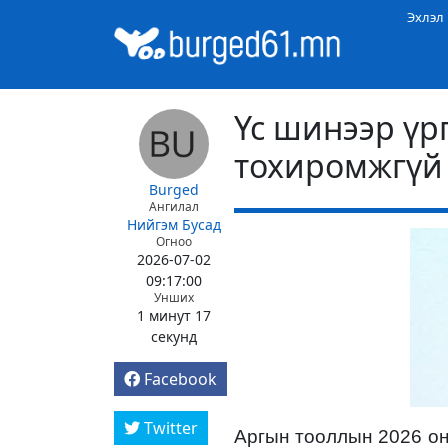
Эхлэл
Үс шинээр үр
тохиромжгүй
Burged
Ангилал
Нийгэм
Бусад
Огноо
2026-07-02
09:17:00
Унших
1 минут 17
секунд
Facebook
Twitter
Аргын тооллын 2026 о