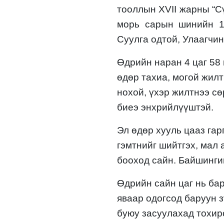
тооллын XVII жарны “С
морь
сарын шинийн
Суулга
одтой,
Улаагчин
Өдрийн наран
4
цаг
58
өдөр
тахиа, могой жил
нохой, үхэр
жилтнээ
сө
биеэ энхрийлүүштэй
.
Эл
өдөр хууль цааз гарг
гэмтнийг шийтгэх, мал 
бооход сайн. Байшинги
Өдрийн сайн цаг нь
ба
яваар одогсод
баруун з
буюу засуулаха
д тохир