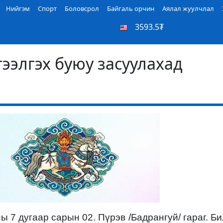
Нийгэм
Спорт
Боловсрол
Байгаль орчин
Аялал жуулчлал
3593.5₮
гээлгэх буюу засуулахад
ны 7
дугаа
р сарын 0
2. Пүрэв
/
Бадрангуй
/ гараг. Б