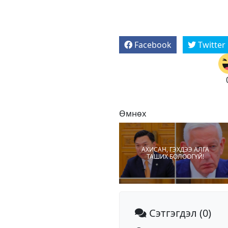
Facebook
Twitter
Өмнөх
АХИСАН, ГЭХДЭЭ АЛГА
ТАШИХ БОЛООГҮЙ!
Сэтгэгдэл
(0)