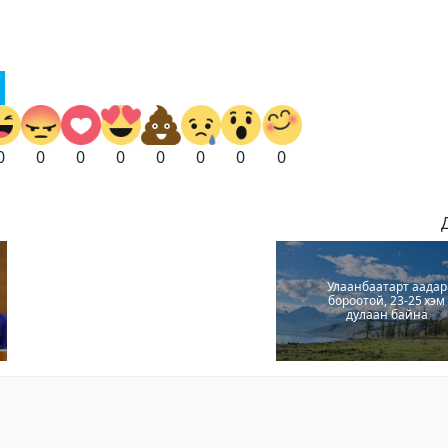
0
0
0
0
0
0
0
0
Улаанбаатарт аадар
бороотой, 23-25 хэм
дулаан байна