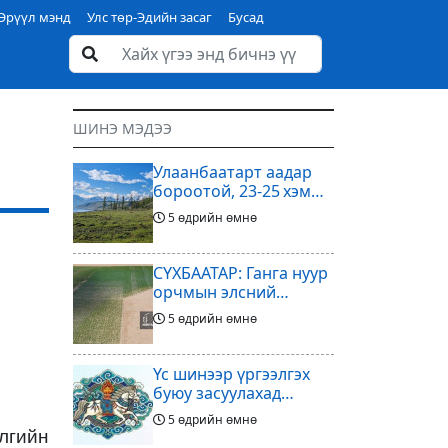
Эрүүл мэнд
Улс төр-Эдийн засаг
Бусад
ШИНЭ МЭДЭЭ
Улаанбаатарт аадар
бороотой, 23-25 хэм
дулаан байна
5 өдрийн өмнө
СҮХБААТАР: Ганга нуур
орчмын элсний
нүүдлийг зогсоох
5 өдрийн өмнө
туршилтын ажил үр
дүнгээ өгч эхэлжээ
Үс шинээр үргээлгэх
буюу засуулахад
тохиромжтой
5 өдрийн өмнө
илгийн