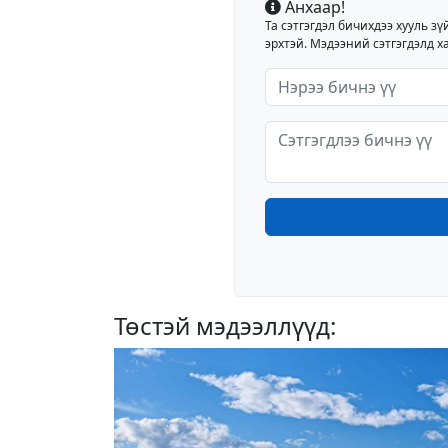
Анхаар!
Та сэтгэгдэл бичихдээ хууль зү
эрхтэй. Мэдээний сэтгэгдэлд ха
Төстэй мэдээллүүд: