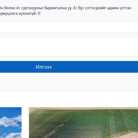
йн болон ёс суртахууныг баримтална уу. Ёс бус сэтгэгдлийг админ устгах
риуцлага хүлээхгүй. !!!
Илгээх