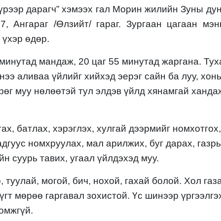
үрээр дарагч” хэмээх
г
ал
М
орин жилийн
Зуны дун
1
7
, Ангараг /Өлзийт/
гараг.
Зургаан цагаан
мэн
 үхэр
өдөр.
минутад мандаж,
20
цаг
55
минутад жаргана. Тух
тнээ
аливаа үйлийг хийхэд эерэг
сайн ба луу, хонь
рөг муу нөлөөтэй тул элдэв үйлд хянамгай ханда
ах, батлах, хэрэглэх, хулгай дээрмийг номхотгох,
адгуус номхруулах, мал арилжих, буг дарах, газр
йн суурь тавих, угаал үйлдэхэд
муу.
р
,
ту
у
лай, могой, бич, нохой, гахай
болой. Хол газ
үгт
мөрөө гаргавал зохистой
.
Үс шинээр үргээлгэ
омжгүй.