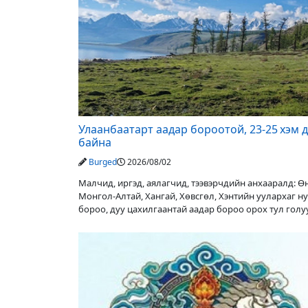
Улаанбаатарт аадар бороотой, 23-25 хэм 
байна
Burged
2026/08/02
Малчид, иргэд, аялагчид, тээвэрчдийн анхааралд: 
Монгол-Алтай, Хангай, Хөвсгөл, Хэнтийн уулархаг н
бороо, дуу цахилгаантай аадар бороо орох тул гол
түвшин нэмэгдэх, нөөлөг