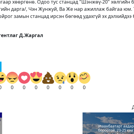
гаар хөөргөнө. Одоо тус станцад "Шэнжөү-20" хөлгийн 
гийн дарга/, Чэн Жунжуй, Ва Же нар ажиллаж байгаа юм. 
ойрог замын станцад ирсэн бөгөөд удахгүй эх дэлхийдээ
ентлаг Д.Жаргал
0
0
0
0
0
0
0
0
Улаанбаатарт аадар
бороотой, 23-25 хэм