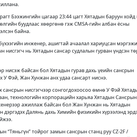
жиллана.
рагт Бээжингийн цагаар 23:44 цагт Хятадын баруун хойд 
лгийн буудлаас хөөргөнө гэж CMSA-гийн албан ёсны
элсэн байна.
бүхээгийн инженер, ашигтай ачаалал хариуцсан мэргэж
ын нисгэгч нь Хятадын сансар судлалын гурван үндсэн т
өр нисэж байсан бол Хятадын гурав дахь үеийн сансрын
 У Фэй, Жан Хунжан анх удаа сансарт ниснэ.
эх сансрын нисгэгчээр сонгогдохоосоо өмнө У Фэй Хятад
аан, технологийн корпорацийн харьяа Хятадын Сансрын
енерээр ажиллаж байсан бол Жан Хунжан нь Хятадын
 дэргэдэх Далянь дахь Химийн физикийн хүрээлэнд эрд
йжээ.
ын “Тяньгүн” тойрог замын сансрын станц руу CZ-2F /