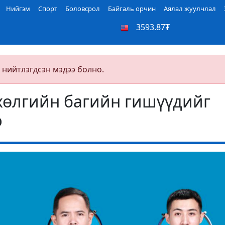
Нийгэм
Спорт
Боловсрол
Байгаль орчин
Аялал жуулчлал
3593.87₮
 нийтлэгдсэн мэдээ болно.
хөлгийн багийн гишүүдийг
э