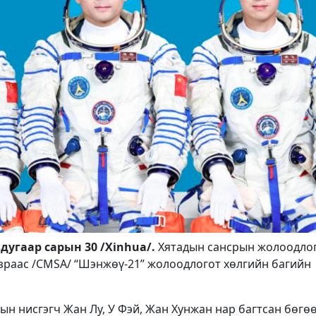
угаар сарын 30 /Xinhua/.
Хятадын сансрын жолоодло
зраас /CMSA/ “Шэнжөү-21” жолоодлогот хөлгийн багийн
ын нисгэгч Жан Лу, У Фэй, Жан Хунжан нар багтсан бөгө