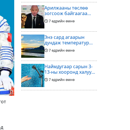
Арилжааны төслөө
зогсоож байгаагаа
Ж.Инфантино
7 өдрийн өмнө
мэдэгдэв
Энэ сард агаарын
дундаж температур
ихэнх нутгаар олон
7 өдрийн өмнө
жилийн дунджаас
дулаан байна
Наймдугаар сарын 3-
13-ны хооронд халуун
ус түр хязгаарлах бүс,
7 өдрийн өмнө
хороолол
Үс шинээр үргээлгэх
буюу засуулахад
гот
тохиромжгүй
7 өдрийн өмнө
Хөлбөмбөгийг зарж
өд