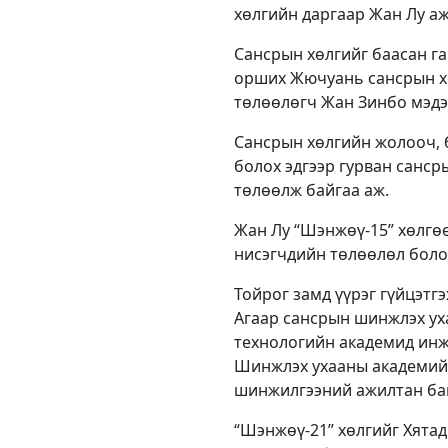
хөлгийн даргаар Жан Лу а
Сансрын хөлгийг баасан га
орших Жючуань сансрын хө
төлөөлөгч Жан Зинбо мэдэ
Сансрын хөлгийн жолооч, 
болох эдгээр гурван санср
төлөөлж байгаа аж.
Жан Лу “Шэнжөү-15” хөлгө
нисэгчдийн төлөөлөл болох
Тойрог замд үүрэг гүйцэтг
Агаар сансрын шинжлэх ух
технологийн академид инж
Шинжлэх ухааны академийн
шинжилгээний ажилтан ба
“Шэнжөү-21” хөлгийг Хятад