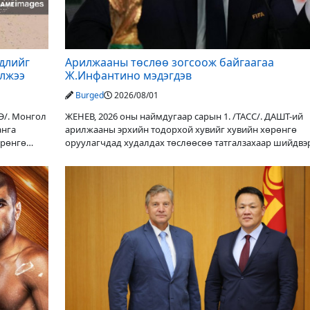
үдлийг
Арилжааны төслөө зогсоож байгаагаа
элжээ
Ж.Инфантино мэдэгдэв
Burged
2026/08/01
Э/. Монгол
ЖЕНЕВ, 2026 оны наймдугаар сарын 1. /ТАСС/. ДАШТ-ий
анга
арилжааны эрхийн тодорхой хувийг хувийн хөрөнгө
өрөнгө
оруулагчдад худалдах төслөөсөө татгалзахаар шийдвэ
ФИФА-гийн ерөнхийлөгч Жанни