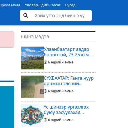
Эрүүл мэнд
Улс төр-Эдийн засаг
Бусад
ШИНЭ МЭДЭЭ
Улаанбаатарт аадар
бороотой, 23-25 хэм
дулаан байна
6 өдрийн өмнө
СҮХБААТАР: Ганга нуур
орчмын элсний
нүүдлийг зогсоох
6 өдрийн өмнө
туршилтын ажил үр
дүнгээ өгч эхэлжээ
Үс шинээр үргээлгэх
буюу засуулахад
тохиромжтой
6 өдрийн өмнө