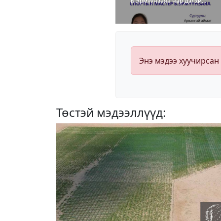
Б.Эрмүүнзаяа нар Дэлхийн
аварга боллоо
Энэ мэдээ хуучирсан
Төстэй мэдээллүүд: