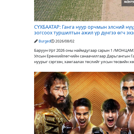
СҮХБААТАР: Ганга нуур орчмын элсний нү
зогсоох туршилтын ажил үр дүнгээ өгч эх
Burged
2026/08/02
Баруун-Урт 2026 оны наймдугаар сарын 1 /МОНЦАМ
Улсын Ерөнхийлөгчийн санаачилгаар Дарьгангын Г
нуурыг сэргээн, хамгаалах төслийг улсын төсвийн х
оруулалтаар хийж буй. Төслийн