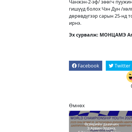
Чанжэн-2-эф/ зөөгч пуужин
гишүүд болох Чэн Дун /хөл
дөрөвдүгээр сарын 25-нд т
ирнэ.
Эх сурвалж: МОНЦАМЭ Аг
Facebook
Twitter
Өмнөх
Өсвөрийн даамчин
Э.Арвин-Эрдэнэ,