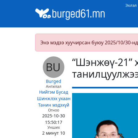
Эхлэл
Энэ мэдээ хуучирсан буюу 2025/10/30-нд
“Шэнжөү-21” 
танилцуулжэ
Burged
Ангилал
Нийгэм
Бусад
Шинжлэх ухаан
Танин мэдэхүй
Огноо
2025-10-30
15:50:17
Унших
2 минут 10