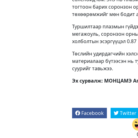
тогтоон барих соронзон ор
төхөөрөмжийг мөн бодит а
Туршилтаар плазмын гүйдэл
мегажоуль, соронзон орны 
холболтын эсэргүүцэл 0.87
Төслийн удирдагчийн хэлсн
материалаар бүтээсэн нь т
суурийг тавьжээ.
Эх сурвалж: МОНЦАМЭ Аг
Facebook
Twitter