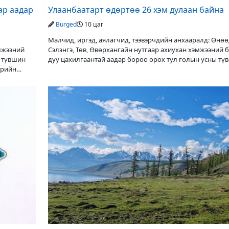
ар аадар
Улаанбаатарт өдөртөө 26 хэм дулаан байна
Burged
10 цаг
Малчид, иргэд, аялагчид, тээвэрчдийн анхааралд: Өнө
эмжээний
Сэлэнгэ, Төв, Өвөрхангайн нутгаар ахиухан хэмжээний 
ы түвшин
дуу цахилгаантай аадар бороо орох тул голын усны тү
ерийн
нэмэгдэх, нөөлөг салхи,