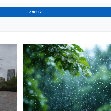
Илгээх