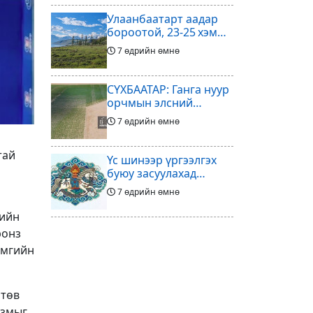
Улаанбаатарт аадар
бороотой, 23-25 хэм
дулаан байна
7 өдрийн өмнө
СҮХБААТАР: Ганга нуур
орчмын элсний
нүүдлийг зогсоох
7 өдрийн өмнө
туршилтын ажил үр
дүнгээ өгч эхэлжээ
тай
Үс шинээр үргээлгэх
буюу засуулахад
тохиромжтой
7 өдрийн өмнө
мийн
Арилжааны төслөө
ронз
зогсоож байгаагаа
амгийн
Ж.Инфантино
8 өдрийн өмнө
мэдэгдэв
 төв
Энэ сард агаарын
азмыг