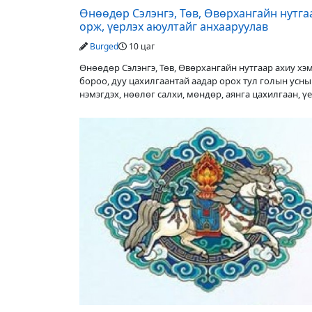
Өнөөдөр Сэлэнгэ, Төв, Өвөрхангайн нутга
орж, үерлэх аюултайг анхааруулав
Burged
10 цаг
Өнөөдөр Сэлэнгэ, Төв, Өвөрхангайн нутгаар ахиу х
бороо, дуу цахилгаантай аадар орох тул голын усн
нэмэгдэх, нөөлөг салхи, мөндөр, аянга цахилгаан, ү
аюулаас сэрэмжлэхийг