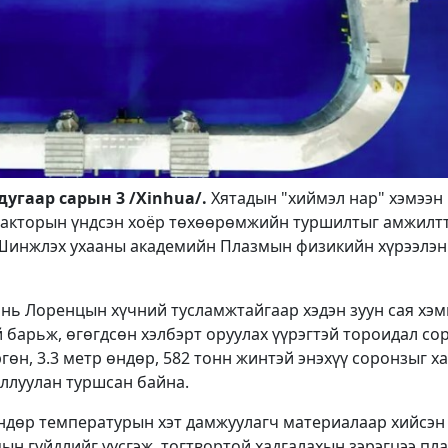
угаар сарын 3 /Xinhua/.
Хятадын "хиймэл нар" хэмээн
еакторын үндсэн хоёр төхөөрөмжийн туршилтыг амжилт
н Шинжлэх ухааны академийн Плазмын физикийн хүрээлэн
нь Лоренцын хүчний тусламжтайгаар хэдэн зуун сая хэ
 барьж, өгөгдсөн хэлбэрт оруулах үүрэгтэй тороидал со
ргөн, 3.3 метр өндөр, 582 тонн жинтэй энэхүү соронзыг х
иллуулан туршсан байна.
ндөр температурын хэт дамжуулагч материалаар хийсэн
ын гүйдлийг үүсгэж, тогтвортой хадгалахын зэрэгцээ пл