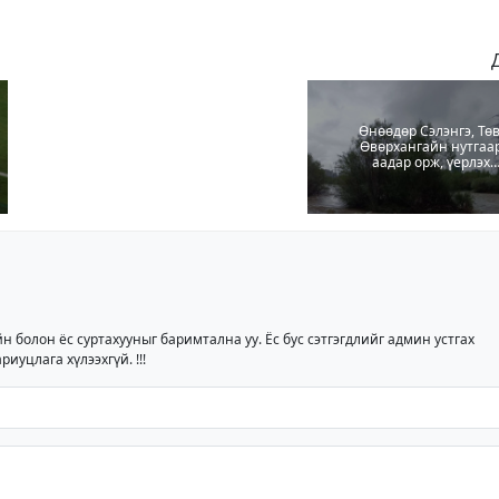
Өнөөдөр Сэлэнгэ, Төв
Өвөрхангайн нутгаа
аадар орж, үерлэх
аюултайг анхааруула
йн болон ёс суртахууныг баримтална уу. Ёс бус сэтгэгдлийг админ устгах
риуцлага хүлээхгүй. !!!