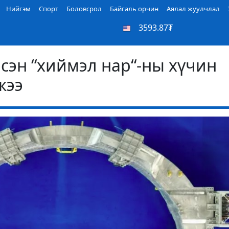
Нийгэм
Спорт
Боловсрол
Байгаль орчин
Аялал жуулчлал
3593.87₮
эсэн “хиймэл нар“-ны хүчин
жээ