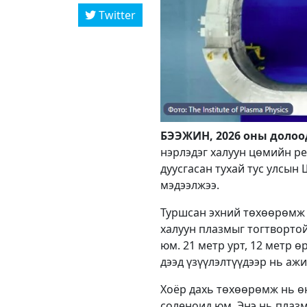
Twitter
БЭЭЖИН, 2026 оны долоод
нэрлэдэг халуун цөмийн р
дуусгасан тухай тус улсы
мэдээлжээ.
Туршсан эхний төхөөрөмж 
халуун плазмыг тогтвортой
юм. 21 метр урт, 12 метр ө
дээд үзүүлэлтүүдээр нь аж
Хоёр дахь төхөөрөмж нь ө
соленоид юм. Энэ нь плазм