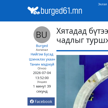
Эхлэл
Хятадад бүтэ
чадлыг турш
Burged
Ангилал
Нийгэм
Бусад
Шинжлэх ухаан
Танин мэдэхүй
Огноо
2026-07-04
13:52:00
Унших
1 минут 39
секунд
Facebook