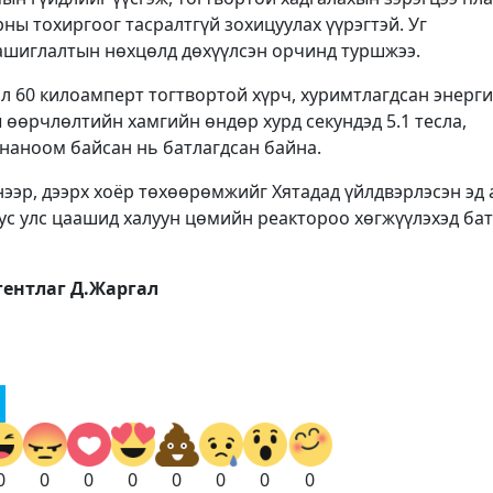
ны тохиргоог тасралтгүй зохицуулах үүрэгтэй. Уг
шиглалтын нөхцөлд дөхүүлсэн орчинд туршжээ.
 60 килоамперт тогтвортой хүрч, хуримтлагдсан энерги
өөрчлөлтийн хамгийн өндөр хурд секундэд 5.1 тесла,
 наноом байсан нь батлагдсан байна.
ээр, дээрх хоёр төхөөрөмжийг Хятадад үйлдвэрлэсэн эд 
ус улс цаашид халуун цөмийн реактороо хөгжүүлэхэд бат
ентлаг Д.Жаргал
0
0
0
0
0
0
0
0