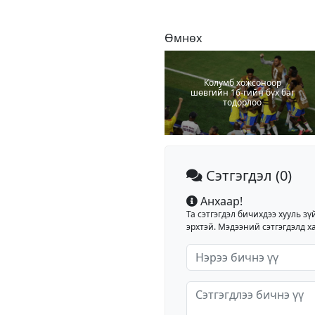
Өмнөх
Колумб хожсоноор
шөвгийн 16-гийн бүх баг
тодорлоо
Сэтгэгдэл
(0)
Анхаар!
Та сэтгэгдэл бичихдээ хууль зү
эрхтэй. Мэдээний сэтгэгдэлд ха