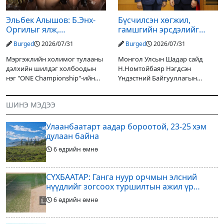
Эльбек Алышов: Б.Энх-
Бүсчилсэн хөгжил,
Оргилыг ялж,
гамшгийн эрсдэлийг
гэрийнхэндээ байшин
бууруулах чиглэлээр
Burged
2026/07/31
Burged
2026/07/31
авч өгнө
НҮБ-тай хамтын
ажиллагаагаа
Мэргэжлийн холимог тулааны
Монгол Улсын Шадар сайд
өргөжүүлэхээр санал
дэлхийн шилдэг холбоодын
Н.Номтойбаяр Нэгдсэн
солилцлоо
нэг "ONE Championship"-ийн
Үндэстний Байгууллагын
ээлжит өдөрлөг
Суурин зохицуулагч Яап ван
өнөөдөр/2026.07.31/ болно. Энэ
Хиердэнийг хүлээн авч уулзан,
ШИНЭ МЭДЭЭ
өдөрлөгийн оргил тулааны
Монгол Улс, НҮБ-ын хамтын
эзэд нь бантам жингийн аварга
ажиллагааны өнөөгийн байдал
Улаанбаатарт аадар бороотой, 23-25 хэм
болон цаашдын
дулаан байна
6 өдрийн өмнө
СҮХБААТАР: Ганга нуур орчмын элсний
нүүдлийг зогсоох туршилтын ажил үр
дүнгээ өгч эхэлжээ
6 өдрийн өмнө