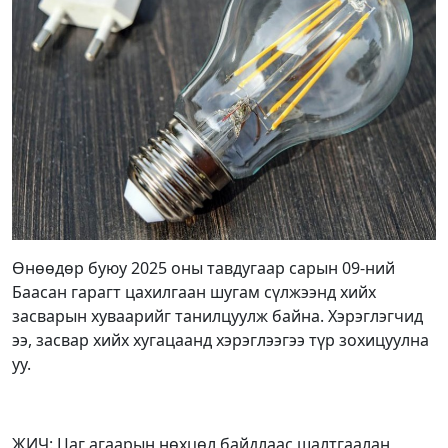
Өнөөдөр буюу 2025 оны тавдугаар сарын 09-ний
Баасан гарагт цахилгаан шугам сүлжээнд хийх
засварын хуваарийг танилцуулж байна. Хэрэглэгчид
ээ, засвар хийх хугацаанд хэрэглээгээ түр зохицуулна
уу.
ЖИЧ: Цаг агаарын нөхцөл байдлаас шалтгаалан