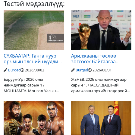
Төстэй мэдээллүүд:
СҮХБААТАР: Ганга нуур
Арилжааны төслөө
орчмын элсний нүүдлийг
зогсоож байгаагаа
зогсоох туршилтын ажил
Ж.Инфантино мэдэгдэв
Burged
2026/08/02
Burged
2026/08/01
үр дүнгээ өгч эхэлжээ
Баруун-Урт 2026 оны
ЖЕНЕВ, 2026 оны наймдугаар
наймдугаар сарын 1 /
сарын 1. /ТАСС/. ДАШТ-ий
МОНЦАМЭ/. Монгол Улсын
арилжааны эрхийн тодорхой
Ерөнхийлөгчийн санаачилгаар
хувийг хувийн хөрөнгө
Дарьгангын Ганга нуурыг
оруулагчдад худалдах
сэргээн, хамгаалах төслийг
төслөөсөө татгалзахаар
улсын төсвийн хөрөнгө
шийдвэрлэснээ ФИФА-гийн
оруулалтаар хийж буй.
ерөнхийлөгч Жанни
Төслийн