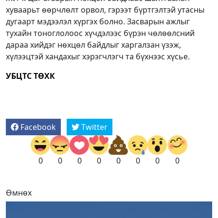
хуваарьт өөрчлөлт орвол, гэрээт бүртгэлтэй утасны
дугаарт мэдээлэл хүргэх болно. Засварын ажлыг
тухайн тоноглолоос хүчдэлээс бүрэн чөлөөлсний
дараа хийдэг нөхцөл байдлыг харгалзан үзэж,
хүлээцтэй хандахыг хэрэгчлэгч та бүхнээс хүсье.
УБЦТС ТӨХК
Facebook
Twitter
0
0
0
0
0
0
0
0
Өмнөх