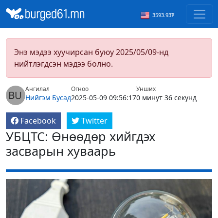
3593.93₮
Энэ мэдээ хуучирсан буюу 2025/05/09-нд
нийтлэгдсэн мэдээ болно.
Ангилал
Огноо
Унших
Нийгэм
Бусад
2025-05-09 09:56:17
0 минут 36 секунд
Facebook
Twitter
УБЦТС: Өнөөдөр хийгдэх
засварын хуваарь