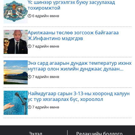
Үс шинээр үргээлгэх буюу засуулахад
тохиромжтой
6 өдрийн өмнө
Арилжааны төслөө зогсоож байгаагаа
Ж.Инфантино мэдэгдэв
7 өдрийн өмнө
Энэ сард агаарын дундаж температур ихэнх
нутгаар олон жилийн дунджаас дулаан
байна
7 өдрийн өмнө
Наймдугаар сарын 3-13-ны хооронд халуун
ус түр хязгаарлах бүс, хороолол
7 өдрийн өмнө
Үс шинээр үргээлгэх буюу засуулахад
тохиромжгүй
Эхлэл
Редакцийн бодлого