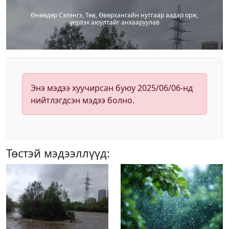
Өнөөдөр Сэлэнгэ, Төв, Өвөрхангайн нутгаар аадар орж,
үерлэх аюултайг анхааруулав
Энэ мэдээ хуучирсан буюу 2025/06/06-нд
нийтлэгдсэн мэдээ болно.
Төстэй мэдээллүүд: