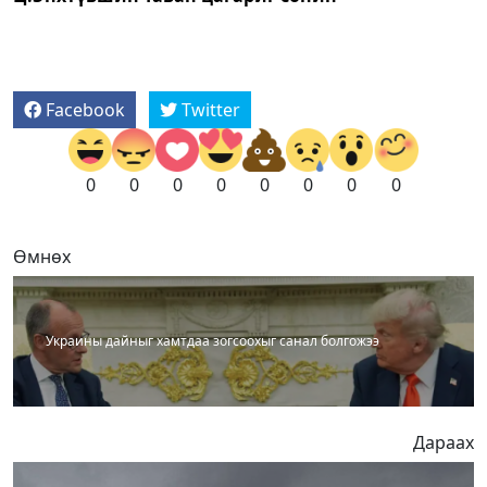
Facebook
Twitter
0
0
0
0
0
0
0
0
Өмнөх
Украины дайныг хамтдаа зогсоохыг санал болгожээ
Дараах