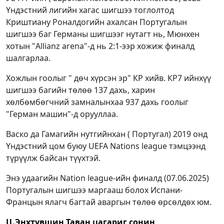
Үндэстний лигийн хагас шигшээ тоглолтод
Криштиану Роналдогийн ахалсан Португалын
шигшээ баг Германы шигшээг нутагт нь, Мюнхен
хотын "Allianz arena"-д нь 2:1-ээр хожиж финалд
шалгарлаа.
Хожлын гоолыг " дөч хүрсэн эр" КР хийв. КР7 ийнхүү
шигшээ багийн төлөө 137 дахь, харин
хөлбөмбөгчний замналынхаа 937 дахь гоолыг
"Герман машин"-д орууллаа.
Васко да Гамагийн нутгийнхан ( Португал) 2019 онд
Үндэстний цом буюу UEFA Nations league тэмцээнд
түрүүлж байсан түүхтэй.
Энэ удаагийн Nation league-ийн финалд (07.06.2025)
Португалын шигшээ маргааш болох Испани-
Францын ялагч багтай аваргын төлөө өрсөлдөх юм.
Ц.Энхтүвшин
Таван цагариг сонин