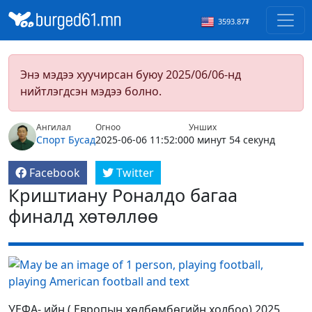
3593.87₮
Энэ мэдээ хуучирсан буюу 2025/06/06-нд
нийтлэгдсэн мэдээ болно.
Ангилал
Огноо
Унших
Спорт
Бусад
2025-06-06 11:52:00
0 минут 54 секунд
Facebook
Twitter
Криштиану Роналдо багаа
финалд хөтөллөө
УЕФА- ийн ( Европын хөлбөмбөгийн холбоо) 2025