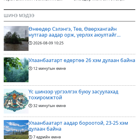
жарны “Сүрээр дарагч” хэмээх
Хангай, Хөвсгөл, Хэнтийн
гал Морин жилийн Зуны адаг
уулархаг нутгаар бороо, дуу
ШИНЭ МЭДЭЭ
хөхөгчин хонь сарын шинийн
цахилгаантай аадар бороо
19, Адъяа /Наран/
орох тул голуудын усны
Өнөөдөр Сэлэнгэ, Төв, Өвөрхангайн
түвшин нэмэгдэх, нөөлөг
нутгаар аадар орж, үерлэх аюултайг
анхааруулав
2026-08-09
10:25
Улаанбаатарт өдөртөө 26 хэм дулаан байна
12 минутын өмнө
Үс шинээр үргээлгэх буюу засуулахад
тохиромжтой
32 минутын өмнө
Улаанбаатарт аадар бороотой, 23-25 хэм
дулаан байна
7 өдрийн өмнө