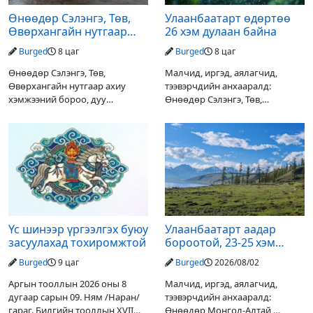
Өнөөдөр Сэлэнгэ, Төв,
Улаанбаатарт өдөртөө
Өвөрхангайн нутгаар
26 хэм дулаан байна
аадар орж, үерлэх
Burged
8 цаг
Burged
8 цаг
аюултайг анхааруулав
Өнөөдөр Сэлэнгэ, Төв,
Малчид, иргэд, аялагчид,
Өвөрхангайн нутгаар ахиу
тээвэрчдийн анхааралд:
хэмжээний бороо, дуу
Өнөөдөр Сэлэнгэ, Төв,
цахилгаантай аадар орох тул
Өвөрхангайн нутгаар ахиухан
голын усны түвшин нэмэгдэх,
хэмжээний бороо, дуу
нөөлөг салхи, мөндөр, аянга
цахилгаантай аадар бороо
цахилгаан, үерийн аюулаас
орох тул голын усны түвшин
сэрэмжлэхийг
нэмэгдэх, нөөлөг салхи,
Үс шинээр үргээлгэх буюу
Улаанбаатарт аадар
засуулахад тохиромжтой
бороотой, 23-25 хэм
дулаан байна
Burged
9 цаг
Burged
2026/08/02
Аргын тооллын 2026 оны 8
Малчид, иргэд, аялагчид,
дугаар сарын 09. Ням /Наран/
тээвэрчдийн анхааралд:
гараг. Билгийн тооллын XVII
Өнөөдөр Монгол-Алтай,