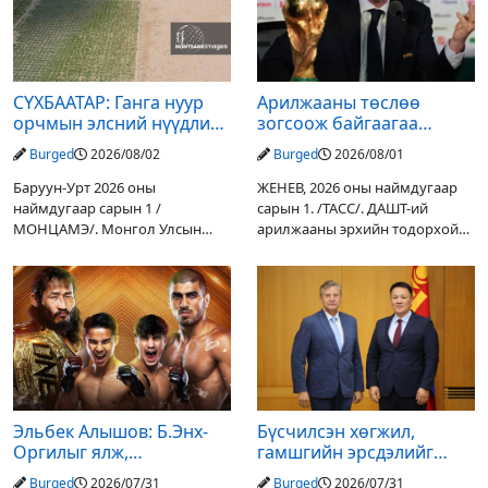
СҮХБААТАР: Ганга нуур
Арилжааны төслөө
орчмын элсний нүүдлийг
зогсоож байгаагаа
зогсоох туршилтын ажил
Ж.Инфантино мэдэгдэв
Burged
2026/08/02
Burged
2026/08/01
үр дүнгээ өгч эхэлжээ
Баруун-Урт 2026 оны
ЖЕНЕВ, 2026 оны наймдугаар
наймдугаар сарын 1 /
сарын 1. /ТАСС/. ДАШТ-ий
МОНЦАМЭ/. Монгол Улсын
арилжааны эрхийн тодорхой
Ерөнхийлөгчийн санаачилгаар
хувийг хувийн хөрөнгө
Дарьгангын Ганга нуурыг
оруулагчдад худалдах
сэргээн, хамгаалах төслийг
төслөөсөө татгалзахаар
улсын төсвийн хөрөнгө
шийдвэрлэснээ ФИФА-гийн
оруулалтаар хийж буй.
ерөнхийлөгч Жанни
Төслийн
Эльбек Алышов: Б.Энх-
Бүсчилсэн хөгжил,
Оргилыг ялж,
гамшгийн эрсдэлийг
гэрийнхэндээ байшин
бууруулах чиглэлээр
Burged
2026/07/31
Burged
2026/07/31