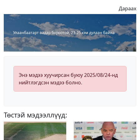
Дараах
Улаанбаатарт аадар бороотой, 23-25 хэм дулаан байна
Энэ мэдээ хуучирсан буюу 2025/08/24-нд
нийтлэгдсэн мэдээ болно.
Төстэй мэдээллүүд: