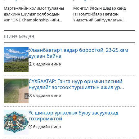
авч өгнө
НҮБ-тай хамтын
ажиллагаагаа
Мэргэжлийн холимог тулааны
Монгол Улсын Шадар сайд
өргөжүүлэхээр санал
дэлхийн шилдэг холбоодын
Н.Номтойбаяр Нэгдсэн
солилцлоо
нэг "ONE Championship"-ийн
Үндэстний Байгууллагын
ээлжит өдөрлөг
Суурин зохицуулагч Яап ван
өнөөдөр/2026.07.31/ болно. Энэ
Хиердэнийг хүлээн авч уулзан,
ШИНЭ МЭДЭЭ
өдөрлөгийн оргил тулааны
Монгол Улс, НҮБ-ын хамтын
эзэд нь бантам жингийн аварга
ажиллагааны өнөөгийн байдал
Улаанбаатарт аадар бороотой, 23-25 хэм
болон цаашдын
дулаан байна
6 өдрийн өмнө
СҮХБААТАР: Ганга нуур орчмын элсний
нүүдлийг зогсоох туршилтын ажил үр
дүнгээ өгч эхэлжээ
6 өдрийн өмнө
Үс шинээр үргээлгэх буюу засуулахад
тохиромжтой
6 өдрийн өмнө