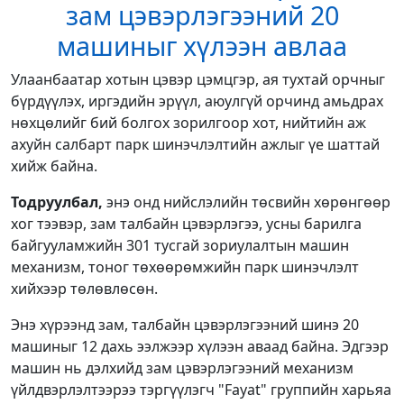
Улаанбаатар хотын цэвэр цэмцгэр, ая тухтай орчныг
бүрдүүлэх, иргэдийн эрүүл, аюулгүй орчинд амьдрах
нөхцөлийг бий болгох зорилгоор хот, нийтийн аж
ахуйн салбарт парк шинэчлэлтийн ажлыг үе шаттай
хийж байна.
Тодруулбал,
энэ онд нийслэлийн төсвийн хөрөнгөөр
хог тээвэр, зам талбайн цэвэрлэгээ, усны барилга
байгууламжийн 301 тусгай зориулалтын машин
механизм, тоног төхөөрөмжийн парк шинэчлэлт
хийхээр төлөвлөсөн.
Энэ хүрээнд зам, талбайн цэвэрлэгээний шинэ 20
машиныг 12 дахь ээлжээр хүлээн аваад байна. Эдгээр
машин нь дэлхийд зам цэвэрлэгээний механизм
үйлдвэрлэлтээрээ тэргүүлэгч "Fayat" группийн харьяа