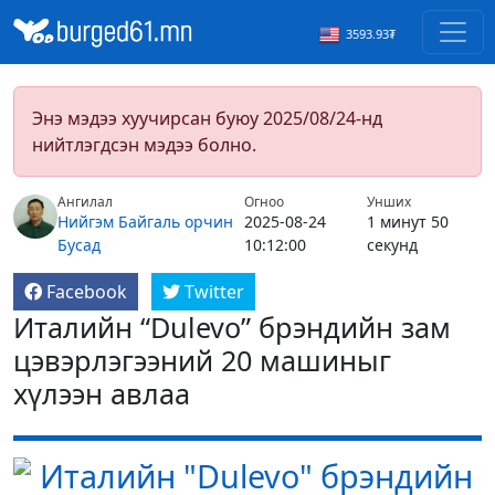
3593.93₮
Энэ мэдээ хуучирсан буюу 2025/08/24-нд
нийтлэгдсэн мэдээ болно.
Ангилал
Огноо
Унших
Нийгэм
Байгаль орчин
2025-08-24
1 минут 50
Бусад
10:12:00
секунд
Facebook
Twitter
Италийн “Dulevo” брэндийн зам
цэвэрлэгээний 20 машиныг
хүлээн авлаа