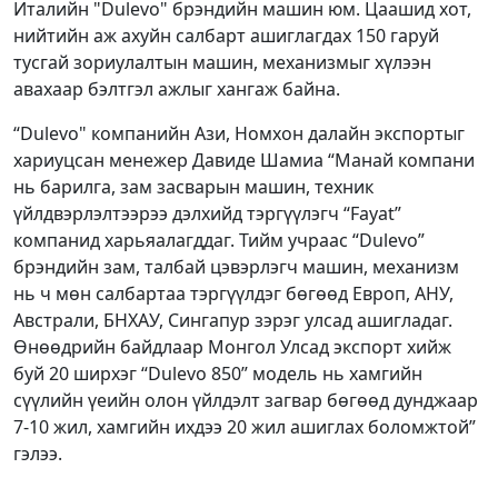
Италийн "Dulevo" брэндийн машин юм. Цаашид хот,
нийтийн аж ахуйн салбарт ашиглагдах 150 гаруй
тусгай зориулалтын машин, механизмыг хүлээн
авахаар бэлтгэл ажлыг хангаж байна.
“Dulevo" компанийн Ази, Номхон далайн экспортыг
хариуцсан менежер Давиде Шамиа “Манай компани
нь барилга, зам засварын машин, техник
үйлдвэрлэлтээрээ дэлхийд тэргүүлэгч “Fayat”
компанид харьяалагддаг. Тийм учраас “Dulevo”
брэндийн зам, талбай цэвэрлэгч машин, механизм
нь ч мөн салбартаа тэргүүлдэг бөгөөд Европ, АНУ,
Австрали, БНХАУ, Сингапур зэрэг улсад ашигладаг.
Өнөөдрийн байдлаар Монгол Улсад экспорт хийж
буй 20 ширхэг “Dulevo 850” модель нь хамгийн
сүүлийн үеийн олон үйлдэлт загвар бөгөөд дунджаар
7-10 жил, хамгийн ихдээ 20 жил ашиглах боломжтой”
гэлээ.