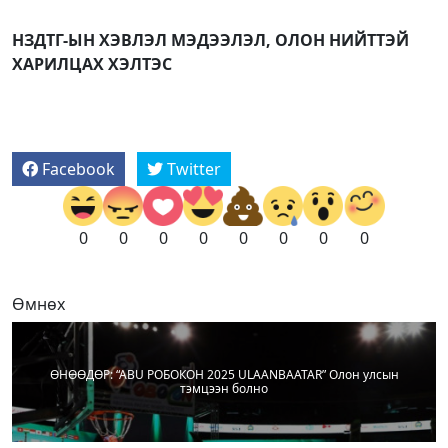
НЗДТГ-ЫН ХЭВЛЭЛ МЭДЭЭЛЭЛ, ОЛОН НИЙТТЭЙ
ХАРИЛЦАХ ХЭЛТЭС
Facebook
Twitter
0
0
0
0
0
0
0
0
Өмнөх
ӨНӨӨДӨР: “ABU РОБОКОН 2025 ULAANBAATAR” Олон улсын
тэмцээн болно