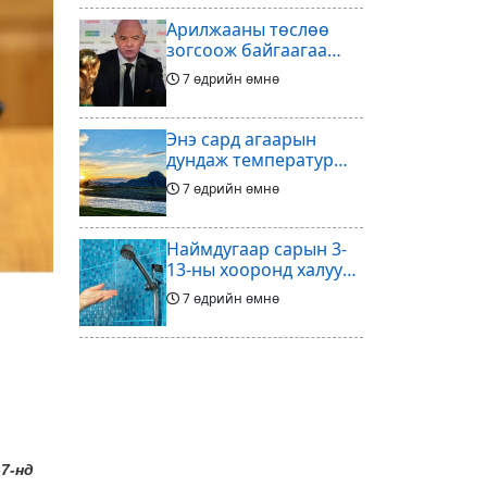
Арилжааны төслөө
зогсоож байгаагаа
Ж.Инфантино
7 өдрийн өмнө
мэдэгдэв
Энэ сард агаарын
дундаж температур
ихэнх нутгаар олон
7 өдрийн өмнө
жилийн дунджаас
дулаан байна
Наймдугаар сарын 3-
13-ны хооронд халуун
ус түр хязгаарлах бүс,
7 өдрийн өмнө
хороолол
Үс шинээр үргээлгэх
буюу засуулахад
тохиромжгүй
7 өдрийн өмнө
Хөлбөмбөгийг зарж
7-нд