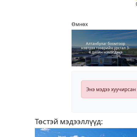
Өмнөх
Алтанбулаг боомтоор
нэвтрэх тээврийн урсгал 3-
4 дахин нэмэгдэнэ
Энэ мэдээ хуучирсан
Төстэй мэдээллүүд: