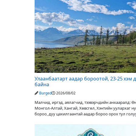
Улаанбаатарт аадар бороотой, 23-25 хэм 
байна
Burged
2026/08/02
Малчид, иргэд, аялагчид, тээвэрчдийн анхааралд: 
Монгол-Алтай, Хангай, Хөвсгөл, Хэнтийн уулархаг н
бороо, дуу цахилгаантай аадар бороо орох тул гол
түвшин нэмэгдэх, нөөлөг