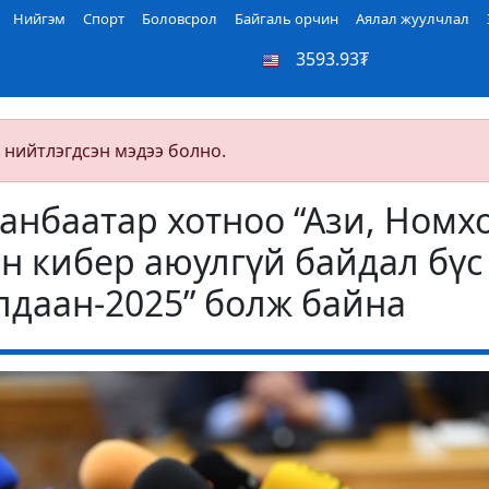
Нийгэм
Спорт
Боловсрол
Байгаль орчин
Аялал жуулчлал
3593.93₮
 нийтлэгдсэн мэдээ болно.
анбаатар хотноо “Ази, Номх
н кибер аюулгүй байдал бүс
лдаан-2025” болж байна