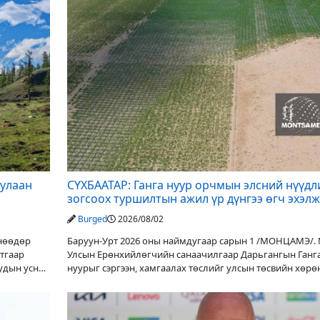
дулаан
СҮХБААТАР: Ганга нуур орчмын элсний нүүдл
зогсоох туршилтын ажил үр дүнгээ өгч эхэлж
Burged
2026/08/02
Өнөөдөр
Баруун-Урт 2026 оны наймдугаар сарын 1 /МОНЦАМЭ/.
утгаар
Улсын Ерөнхийлөгчийн санаачилгаар Дарьгангын Ганг
уудын усны
нуурыг сэргээн, хамгаалах төслийг улсын төсвийн хөрө
оруулалтаар хийж буй. Төслийн