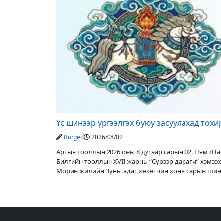
Үс шинээр үргээлгэх буюу засуулахад тох
Burged
2026/08/02
Аргын тооллын 2026 оны 8 дугаар сарын 02. Ням /Нар
Билгийн тооллын XVII жарны “Сүрээр дарагч” хэмээх
Морин жилийн Зуны адаг хөхөгчин хонь сарын шин
Адъяа /Асралт/