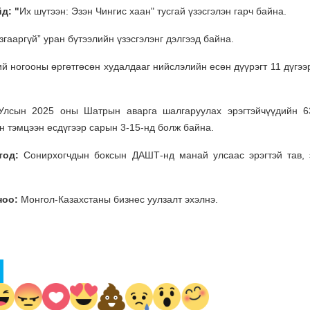
д: "
Их шүтээн: Эзэн Чингис хаан" тусгай үзэсгэлэн гарч байна.
згааргүй” уран бүтээлийн үзэсгэлэнг дэлгээд байна.
й ногооны өргөтгөсөн худалдааг нийслэлийн есөн дүүрэгт 11 дүгээ
лсын 2025 оны Шатрын аварга шалгаруулах эрэгтэйчүүдийн 6
н тэмцээн есдүгээр сарын 3-15-нд болж байна.
тод:
Сонирхогчдын боксын ДАШТ-нд манай улсаас эрэгтэй тав, 
ноо:
Монгол-Казахстаны бизнес уулзалт эхэлнэ.