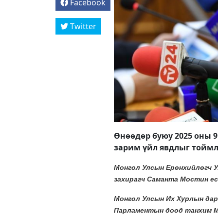
Facebook
Twitter
Өнөөдөр буюу 2025 оны 9 
зарим үйл явдлыг тоймл
Монгол Улсын Ерөнхийлөгч У
захирагч Саманта Мостин ес
Монгол Улсын Их Хурлын дар
Парламентын доод танхим Ма