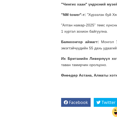
"Чингис хаан" үндэсний музей
"NM tower"-т:
"Хүрээлэн буй Хя
"Алтан намар-2025” төмс хүнсни
1 хүртэл зохион байгуулна.
Баянхонгор аймагт:
Монгол У
эмэгтэйчүүдийн 55 дахь удаагий
Их Британийн Ливерпүүл хо
таван тамирчин оролцоно.
Өнөөдөр Астана, Алматы хот
Facebook
Twitter