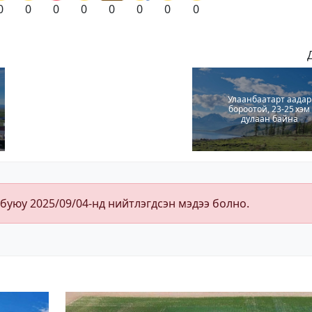
0
0
0
0
0
0
0
0
Улаанбаатарт аадар
бороотой, 23-25 хэм
дулаан байна
 буюу 2025/09/04-нд нийтлэгдсэн мэдээ болно.