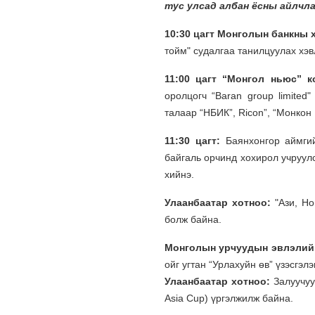
тус улсад албан ёсны айлчла
10:30 цагт Монголын банкны
тойм" судалгаа танилцуулах хэв
11:00 цагт “Монгол ньюс” 
оролцогч “Baran group limite
талаар “НБИК”, Ricon”, “Монко
11:30 цагт:
Баянхонгор аймгий
байгаль орчинд хохирол учруул
хийнэ.
Улаанбаатар хотноо:
"Ази, Н
болж байна.
Монголын урчуудын эвлэлий
ойг угтан “Урлахуйн өв” үзэсгэлэ
Улаанбаатар хотноо:
Залуучуу
Asia Cup) үргэлжилж байна.