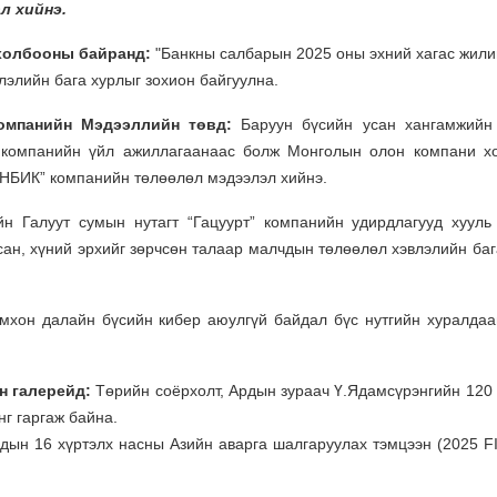
л хийнэ.
 холбооны байранд:
"Банкны салбарын 2025 оны эхний хагас жил
лэлийн бага хурлыг зохион байгуулна.
компанийн Мэдээллийн төвд:
Баруун бүсийн усан хангамжийн
d" компанийн үйл ажиллагаанаас болж Монголын олон компани х
н НБИК” компанийн төлөөлөл мэдээлэл хийнэ.
н Галуут сумын нутагт “Гацуурт” компанийн удирдлагууд хууль
сан, хүний эрхийг зөрчсөн талаар малчдын төлөөлөл хэвлэлийн баг
омхон далайн бүсийн кибер аюулгүй байдал бүс нутгийн хуралдаа
н галерейд:
Төрийн соёрхолт, Ардын зураач Ү.Ядамсүрэнгийн 120
нг гаргаж байна.
дын 16 хүртэлх насны Азийн аварга шалгаруулах тэмцээн (2025 F