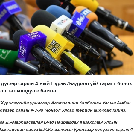
дүгээр сарын 4-ний ​​​Пүрэв /Бадрангуй/ гарагт болох
он танилцуулж байна.
.Хүрэлсүхийн урилгаар Австралийн Холбооны Улсын Амбан
дүгээр сарын 4-9-нд Монгол Улсад төрийн айлчлал хийнэ.
га Д.Амарбаясгалан Бүгд Найрамдах Казахстан Улсын
жилисийн дарга Е.Ж.Кошановын урилгаар есдүгээр сарын 4-