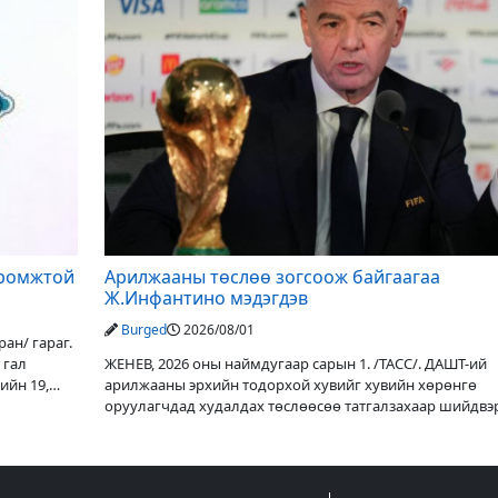
иромжтой
Арилжааны төслөө зогсоож байгаагаа
Ж.Инфантино мэдэгдэв
Burged
2026/08/01
ан/ гараг.
 гал
ЖЕНЕВ, 2026 оны наймдугаар сарын 1. /ТАСС/. ДАШТ-ий
ийн 19,
арилжааны эрхийн тодорхой хувийг хувийн хөрөнгө
оруулагчдад худалдах төслөөсөө татгалзахаар шийдвэ
ФИФА-гийн ерөнхийлөгч Жанни