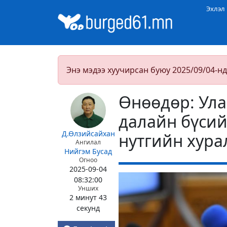
Эхлэл
Энэ мэдээ хуучирсан буюу 2025/09/04-нд
Өнөөдөр: Ула
далайн бүсий
Д.Өлзийсайхан
нутгийн хура
Ангилал
Нийгэм
Бусад
Огноо
2025-09-04
08:32:00
Унших
2 минут 43
секунд