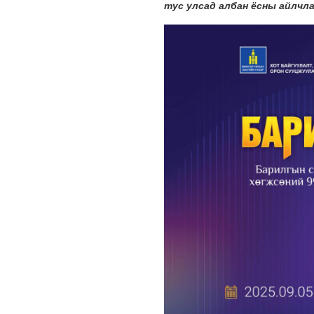
тус улсад албан ёсны айлчла