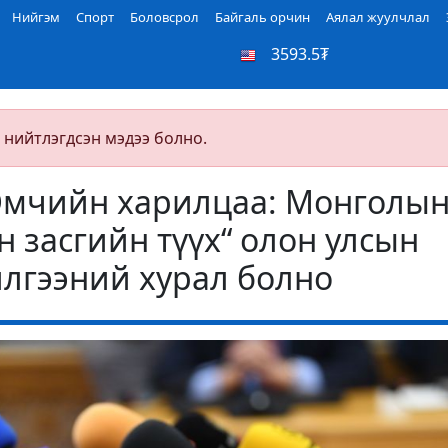
Нийгэм
Спорт
Боловсрол
Байгаль орчин
Аялал жуулчлал
3593.5₮
 нийтлэгдсэн мэдээ болно.
мчийн харилцаа: Монголы
н засгийн түүх“ олон улсын
лгээний хурал болно