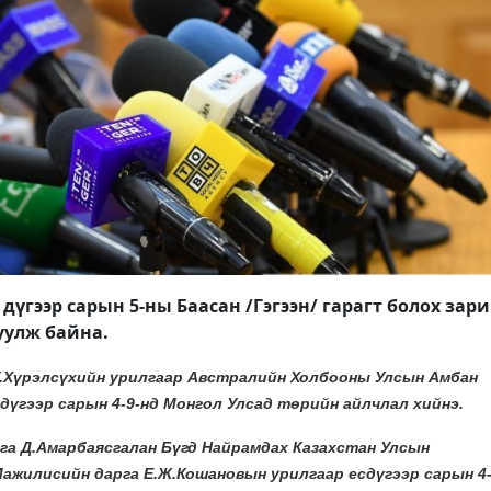
үгээр сарын 5-ны ​​​Баасан /Гэгээн/ гарагт болох зар
уулж байна.
.Хүрэлсүхийн урилгаар Австралийн Холбооны Улсын Амбан
дүгээр сарын 4-9-нд Монгол Улсад төрийн айлчлал хийнэ.
га Д.Амарбаясгалан Бүгд Найрамдах Казахстан Улсын
жилисийн дарга Е.Ж.Кошановын урилгаар есдүгээр сарын 4-