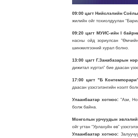
09:00 цагт Нийслэлийн Соёлы
жилийн ойг тохиолдуулан “Бари
09:20 цагт МУИС-ийн I байр
насны ойд зориулсан "Өмчийн
шинжилгээний хурал болно.
13:00 цагт Г.Занабазарын нэ
дижитал хүртэл” бие даасан үзэ
17:00 цагт "Б Контемпорари
даасан үзэсгэлэнгийн нээлт бол
Улаанбаатар хотноо:
"Ази, Н
болж байна.
Монголын урчуудын эвлэлий
ойг угтан “Урлахуйн өв” үзэсгэлэ
Улаанбаатар хотноо:
Залуучу