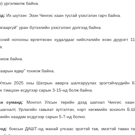
p) үргэлжилж байна.
йд:
Их шүтээн: Эзэн Чингис хаан тусгай үзэсгэлэн гарч байна.
згааргүй” уран бүтээлийн үзэсгэлэнг дэлгээд байна.
сний ногооны өргөтгөсөн худалдааг нийслэлийн есөн дүүрэгт 11
а.
хиож байна.
гаарын өдөр" тохиож байна.
Улсын 2025 оны Шатрын аварга шалгаруулах эрэгтэйчүүдийн 6
н тэмцээн есдүгээр сарын 3-15-нд болж байна.
н суманд:
Монгол Улсын төрийн дээд шагнал Чингис хаан 
агналт, Урлагийн гавьяат зүтгэлтэн, нэрт хөгжмийн зохиолч Б.
жмийн наадам есдүгээр сарын 5-7-нд болно.
од:
боксын ДАШТ-нд манай улсаас эрэгтэй тав, эмэгтэй таван т