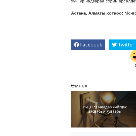
хүч, ур чадвараа сорин өрсөлдө
Астана, Алматы хотноо:
Монго
Facebook
Twitter
Өмнөх
УБЦТС: Өнөөдөр хийгдэх
засварын хуваарь