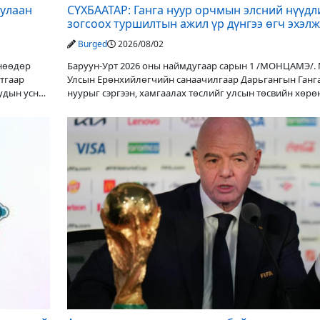
дулаан
СҮХБААТАР: Ганга нуур орчмын элсний нүүдл
зогсоох туршилтын ажил үр дүнгээ өгч эхэлж
Burged
2026/08/02
Өнөөдөр
Баруун-Урт 2026 оны наймдугаар сарын 1 /МОНЦАМЭ/.
утгаар
Улсын Ерөнхийлөгчийн санаачилгаар Дарьгангын Ганг
уудын усны
нуурыг сэргээн, хамгаалах төслийг улсын төсвийн хөрө
оруулалтаар хийж буй. Төслийн