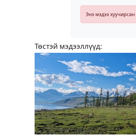
Энэ мэдээ хуучирсан
Төстэй мэдээллүүд: