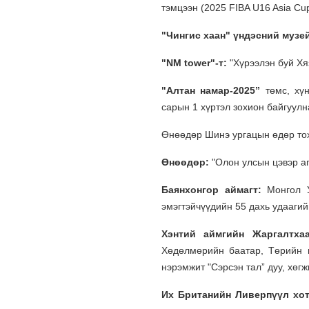
тэмцээн (2025 FIBA U16 Asia Cu
"Чингис хаан" үндэсний музе
"NM tower"-т:
"Хүрээлэн буй Хя
"Алтан намар-2025”
төмс, хүн
сарын 1 хүртэл зохион байгуулн
Өнөөдөр Шинэ ургацын өдөр то
Өнөөдөр:
"Олон улсын цэвэр а
Баянхонгор аймагт:
Монгол 
эмэгтэйчүүдийн 55 дахь удаагий
Хэнтий аймгийн Жаргалтхаа
Хөдөлмөрийн баатар, Төрийн ш
нэрэмжит "Сэрсэн тал” дуу, хөг
Их Британийн Ливерпүүл хот