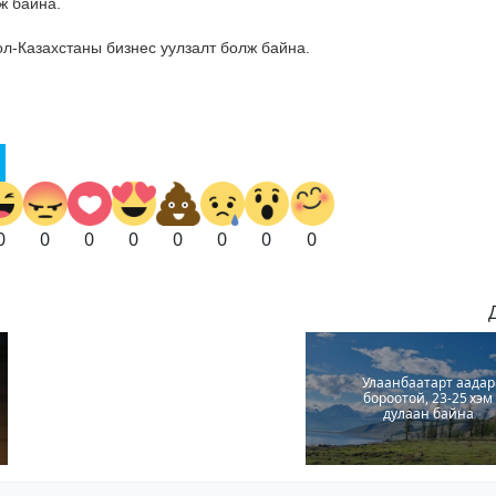
ж байна.
л-Казахстаны бизнес уулзалт болж байна.
0
0
0
0
0
0
0
0
Улаанбаатарт аадар
бороотой, 23-25 хэм
дулаан байна