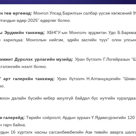
н төв өргөөнд:
Монгол Улсад Барилгын салбар үүсэж хөгжсөний 9
лгачдын өдөр-2025” өдөрлөг болно.
ны Эрдмийн танхимд:
ХБНГУ-ын Монголч эрдэмтэн Удо Б.Баркм
 харилцаа: Монголын нийгэм, эдийн засгийн түүх" олон улсы
рэмжит Дүрслэх урлагийн музейд:
Уран бүтээлч Г.Логийразын “
сгэлэнгийн нээлт болно.
" арт галерейн танхимд:
Уран бүтээлч Н.Алтанцэцэгийн “Шивн
но.
омхон далайн бүсийн кибер аюулгүй байдал бүс нутгийн хуралдаа
н галерейд:
Төрийн соёрхолт, Ардын зураач Ү.Ядамсүрэнгийн 120
н гарч байна.
удын 16 хүртэлх насны сагсанбөмбөгийн Ази тивийн аварга шалг