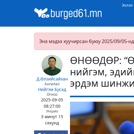
Эхлэл
Энэ мэдээ хуучирсан буюу 2025/09/05-нд
ӨНӨӨДӨР: “Ө
нийгэм, эдий
Д.Өлзийсайхан
эрдэм шинжи
Ангилал
Нийгэм
Бусад
Огноо
2025-09-05
08:27:00
Унших
3 минут 15
секунд