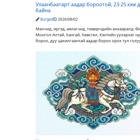
Улаанбаатарт аадар бороотой, 23-25 хэм 
байна
Burged
2026/08/02
Малчид, иргэд, аялагчид, тээвэрчдийн анхааралд: 
Монгол-Алтай, Хангай, Хөвсгөл, Хэнтийн уулархаг н
бороо, дуу цахилгаантай аадар бороо орох тул гол
түвшин нэмэгдэх, нөөлөг