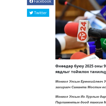
Facebook
Twitter
Өнөөдөр буюу 2025 оны 9 д
явдлыг тоймлон танилц
Монгол Улсын Ерөнхийлөгч У
захирагч Саманта Мостин ес
Монгол Улсын Их Хурлын дар
Парламентын доод танхим Ма