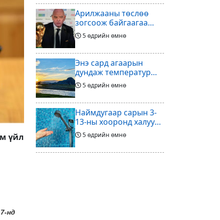
Арилжааны төслөө
зогсоож байгаагаа
Ж.Инфантино
5 өдрийн өмнө
мэдэгдэв
Энэ сард агаарын
дундаж температур
ихэнх нутгаар олон
5 өдрийн өмнө
жилийн дунджаас
дулаан байна
Наймдугаар сарын 3-
13-ны хооронд халуун
ус түр хязгаарлах бүс,
5 өдрийн өмнө
им үйл
хороолол
Үс шинээр үргээлгэх
буюу засуулахад
тохиромжгүй
5 өдрийн өмнө
Хөлбөмбөгийг зарж
7-нд